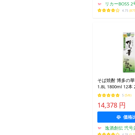
リカーBOSS 
4.75
(87
そば焼酎 博多の華 
1.8L 1800ml 1
福徳長 蕎麦焼酎 
5
(5件)
のし・ギフト対応
14,378 円
価格
逸酒創伝 弐号
4.75
(1,