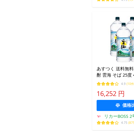
あすつく 送料無料
酎 雲海 そば 25度 4
本/1ケース
4.9
(10件
16,252 円
価格
リカーBOSS 
4.75
(87