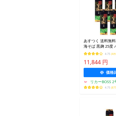
あすつく 送料無料
海そば 黒麹 25度
1800ml 1.8L×1
4.75
(4件
11,844 円
価格
リカーBOSS 
4.75
(87