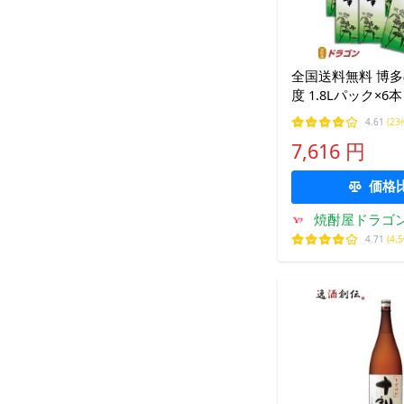
全国送料無料 博多の
度 1.8Lパック×6
1800ml そば焼酎
4.61
(23
本格焼酎
7,616 円
価格
焼酎屋ドラゴ
4.71
(4,