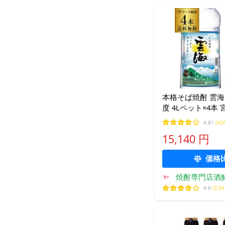
本格そば焼酎 雲海 
度 4Lペット×4本
造 送料無料 4000
4.81
(42
大容量 4L KOB 
15,140 円
価格
焼酎専門店酒鮮市
店
4.6
(3,5