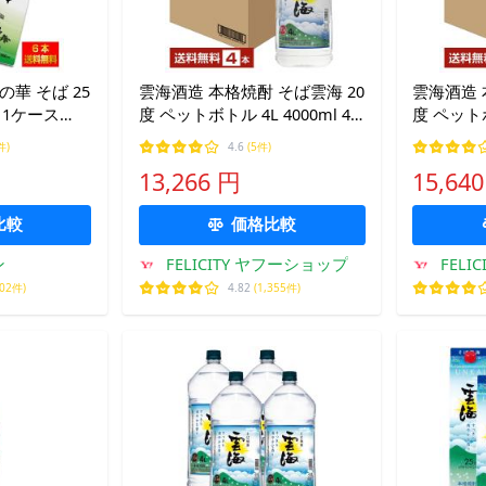
華 そば 25
雲海酒造 本格焼酎 そば雲海 20
雲海酒造 
本 1ケース
度 ペットボトル 4L 4000ml 4
度 ペットボ
 福徳長酒類
本 1ケース
4本 1ケ
件)
4.6
(5件)
13,266 円
15,64
比較
価格比較
ン
FELICITY ヤフーショップ
FELIC
502件)
4.82
(1,355件)