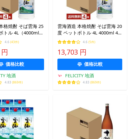
本格焼酎 そば雲海 25
雲海酒造 本格焼酎 そば雲海 20
トル 4L（4000ml）
度 ペットボトル 4L 4000ml 4
ース 蕎麦焼酎 宮崎
本 1ケース
4.6
(43件)
4.6
(5件)
0 円
13,703 円
価格比較
価格比較
ITY 地酒
FELICITY 地酒
4.83
(869件)
4.83
(869件)