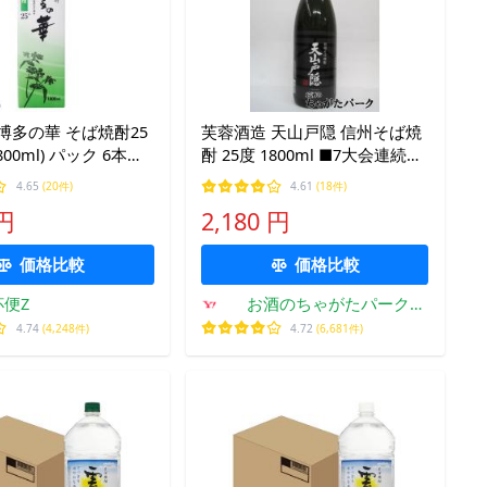
博多の華 そば焼酎25
芙蓉酒造 天山戸隠 信州そば焼
酎 25度 1800ml ■7大会連続全
本)
国優勝
4.65
(20件)
4.61
(18件)
 円
2,180 円
価格比較
価格比較
杯便Z
お酒のちゃがたパーク
Yahoo!店
4.74
(4,248件)
4.72
(6,681件)