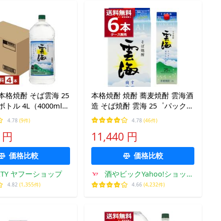
本格焼酎 そば雲海 25
本格焼酎 焼酎 蕎麦焼酎 雲海酒
トル 4L（4000ml）
造 そば焼酎 雲海 25゜パック
ース 蕎麦焼酎 宮崎
1800ml×6本(1ケース)
4.78
(9件)
4.78
(46件)
0 円
11,440 円
価格比較
価格比較
CITY ヤフーショップ
酒やビックYahoo!ショッピ
ング店
4.82
(1,355件)
4.66
(4,232件)