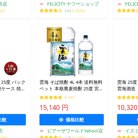
2号店
FELICITY ヤフーショップ
FELI
5件)
4.82
(1,355件)
25度 パック
雲海 そば焼酎 4L 4本 送料無料
雲海 25度 
2本 2ケース 焼酎
ペット 本格蕎麦焼酎 25度 宮崎
雲海酒造
お酒 父の日
県 雲海酒造 4000ml KOB あす
ば焼酎
5
(5件)
不可
つく
15,140 円
10,32
比較
価格比較
店
ビアーザワールドYahoo!店
イズ
710件)
4.78
(2,233件)