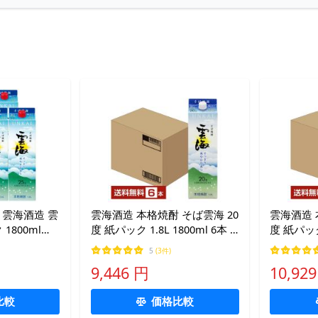
 雲海酒造 雲
雲海酒造 本格焼酎 そば雲海 20
雲海酒造 
1800ml
度 紙パック 1.8L 1800ml 6本 1
度 紙パック
ケース
本 1ケー
5
(3件)
9,446 円
10,92
比較
価格比較