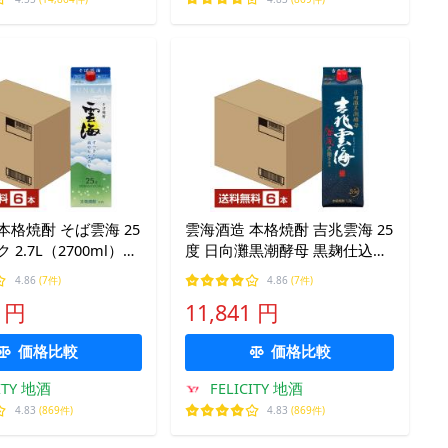
本格焼酎 そば雲海 25
雲海酒造 本格焼酎 吉兆雲海 25
 2.7L（2700ml）6
度 日向灘黒潮酵母 黒麹仕込み
ス 蕎麦焼酎 宮崎
紙パック 1.8L（1800ml）6本 1
4.86
(7件)
4.86
(7件)
ケース 蕎麦焼酎 宮崎
2 円
11,841 円
価格比較
価格比較
ITY 地酒
FELICITY 地酒
4.83
(869件)
4.83
(869件)