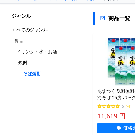
ジャンル
商品一覧
すべてのジャンル
食品
ドリンク・水・お酒
焼酎
そば焼酎
あすつく 送料無料
海そば 25度 パック 
1.8L×1ケース/6本
5
(4件)
11,619 円
価格