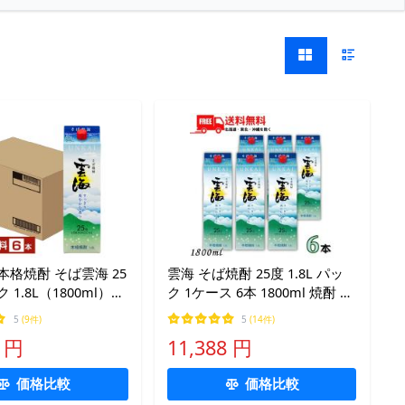
本格焼酎 そば雲海 25
雲海 そば焼酎 25度 1.8L パッ
 1.8L（1800ml）6
ク 1ケース 6本 1800ml 焼酎 雲
ス 蕎麦焼酎 宮崎
海酒造 送料無料 (佐川急便限
5
(9件)
5
(14件)
定)
9 円
11,388 円
価格比較
価格比較