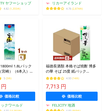
CITY ヤフーショップ
リカーアイランド
4.82
(1,355件)
4.76
(2,874件)
1800ml 1.8Lパック
福徳長酒類 本格そば焼酎 博多
（宮崎）（6本入）そ
の華 そば 25度 紙パック
1.8L（1800ml） 6本 1ケース
5
(3件)
4.93
(14件)
焼酎 福岡
0 円
7,713 円
価格比較
価格比較
ミックワールド
FELICITY 地酒
4.55
(14,864件)
4.83
(869件)