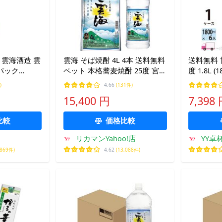
 雲海酒造 雲
雲海 そば焼酎 4L 4本 送料無料
送料無料 
 パック
ペット 本格蕎麦焼酎 25度 宮崎
度 1.8L (1800ml) パック 6本入
ケース/6本
県 雲海酒造 4000ml KOB あす
1ケース(6
)
4.66
(131件)
つく
15,400 円
7,398
比較
価格比較
リカマンYahoo!店
YY卓
,869件)
4.62
(13,088件)