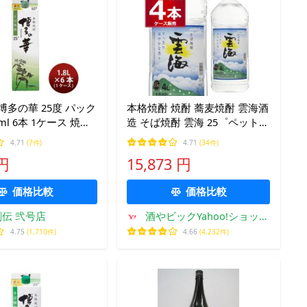
博多の華 25度 パック
本格焼酎 焼酎 蕎麦焼酎 雲海酒
00ml 6本 1ケース 焼酎
造 そば焼酎 雲海 25゜ペット
麦焼酎 お酒 父の日
4000ml×4本(1ケース)
4.71
(7件)
4.71
(34件)
フト対応不可
 円
15,873 円
価格比較
価格比較
伝 弐号店
酒やビックYahoo!ショッピ
ング店
4.75
(1,710件)
4.66
(4,232件)