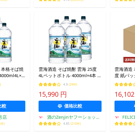
 本格そば焼
雲海酒造 そば焼酎 雲海 25度
雲海酒造 
000ml4L×4
4Lペットボトル 4000ml×4本 1
度 紙パック
ケース u-yu
本 1ケー
)
4.9
(29件)
15,990 円
16,10
比較
価格比較
2号店
酒のZenjinヤフーショッピ
FELIC
ング店
5件)
4.85
(210件)