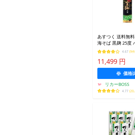
あすつく 送料無料
海そば 黒麹 25度
1800ml 1.8L×1
4.67
(9件
11,499 円
価格
リカーBOSS
4.77
(20