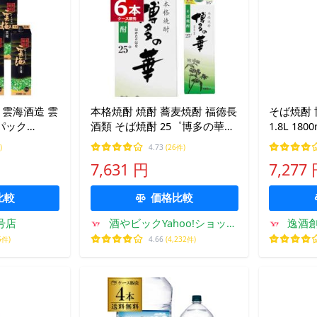
 雲海酒造 雲
本格焼酎 焼酎 蕎麦焼酎 福徳長
そば焼酎 
 パック
酒類 そば焼酎 25゜博多の華パ
1.8L 18
ケース/6本
ック 1800ml×6本(1ケース)
福徳長 蕎
)
4.73
(26件)
のし・ギ
7,631 円
7,277
比較
価格比較
2号店
酒やビックYahoo!ショッピ
逸酒創
ング店
5件)
4.66
(4,232件)