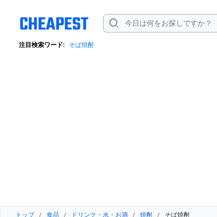
注目検索ワード:
そば焼酎
トップ
/
食品
/
ドリンク・水・お酒
/
焼酎
/
そば焼酎