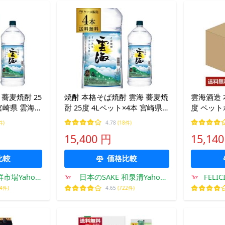
蕎麦焼酎 25
焼酎 本格そば焼酎 雲海 蕎麦焼
雲海酒造 
 宮崎県 雲海酒
酎 25度 4Lペット×4本 宮崎県
度 ペットボ
ml 焼酎 蕎麦
雲海酒造 4本販売 ケース 大容
4本 1ケ
件)
4.78
(18件)
あすつく
量 PET KOB あすつく
15,400 円
15,14
比較
価格比較
場Yahoo!
日本のSAKE 和泉清Yahoo!
FELI
店
44件)
4.65
(722件)