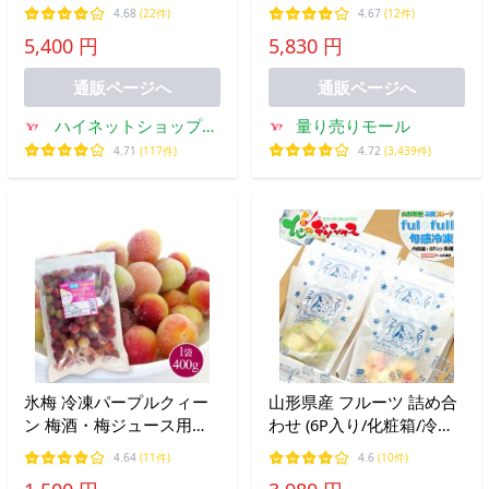
ルーベリー・ブラックベリ
個 業務用 レストラン フル
4.68
(22件)
4.67
(12件)
ー）約1kg 国産ベリー※お
ーツ 製菓 送料無料（北海
5,400 円
5,830 円
盆休業前受付は8/8までで
道・東北・沖縄除く）
す
通販ページへ
通販ページへ
ハイネットショップヤ
量り売りモール
フー店
4.71
(117件)
4.72
(3,439件)
氷梅 冷凍パープルクィー
山形県産 フルーツ 詰め合
ン 梅酒・梅ジュース用
わせ (6P入り/化粧箱/冷凍)
400g 〜冷凍梅 紀州産小梅
個包装 冷凍フルーツ フロ
4.64
(11件)
4.6
(10件)
パープルクイーン
ーズンフルーツ お中元 ギ