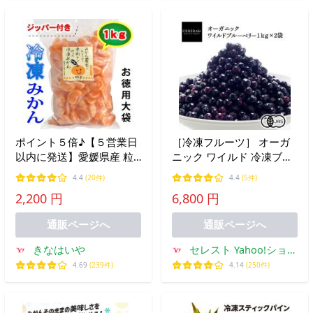
ポイント５倍♪【５営業日
［冷凍フルーツ］ オーガ
以内に発送】愛媛県産 粒
ニック ワイルド 冷凍ブル
楽 冷凍みかん１ｋｇ（つ
ーベリー 2kg (1kg×2袋) (野
4.4
(20件)
4.4
(5件)
ぶらく）
生種) ［冷凍のみ］ 5袋ま
2,200 円
6,800 円
で1配送でお届け【送料無
料】【3〜4営業日以内に
通販ページへ
通販ページへ
出荷】
きなはいや
セレスト Yahoo!ショッ
ピング店
4.69
(239件)
4.14
(250件)