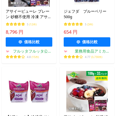
アサイーピューレ プレー
ジェフダ ブルーベリー
ン 砂糖不使用 冷凍 アサイ
500g
ーボウル スムージー フル
5
(12件)
5
(3件)
ッタフルッタ 100g×32パ
8,796 円
654 円
ック（8袋セット）
価格比較
価格比較
フルッタフルッタ公式
業務用食品アミカ
Yahoo!Shop
Yahoo!店
4.8
(15件)
4.77
(3,730件)