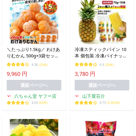
＼たっぷり1.5kg／ わけあ
冷凍スティックパイン 10
りむかん 500g×3袋セット
本 個包装 冷凍パイナップ
送料無料 冷凍みかん みか
ル 冷凍パイン 2026 国内加
4.36
(25件)
4.3
(20件)
ん 冷凍フルーツ 国産 訳あ
工 学園祭 お祭り 夏祭り
9,960 円
3,780 円
り お中元
出店 屋台 冷やしパイン 冷
凍フルーツ BBQ 文化祭 爆
通販ページへ
通販ページへ
買
八ちゃん堂 ヤフー店
山下屋荘介
4.63
(63件)
4.75
(3,362件)