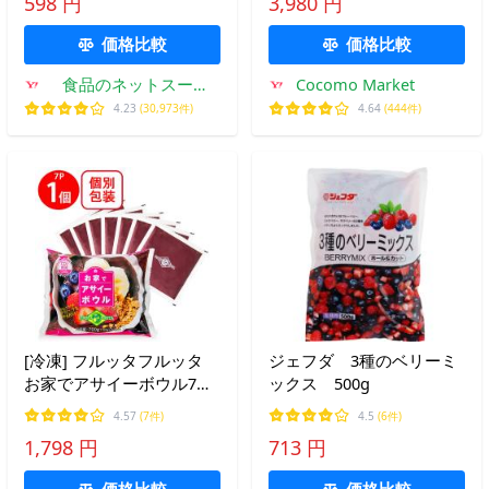
598 円
3,980 円
価格比較
価格比較
食品のネットスーパ
Cocomo Market
ー・さんきん
4.23
(30,973件)
4.64
(444件)
[冷凍] フルッタフルッタ
ジェフダ 3種のベリーミ
お家でアサイーボウル7パ
ックス 500g
ック 700g
4.57
(7件)
4.5
(6件)
1,798 円
713 円
価格比較
価格比較