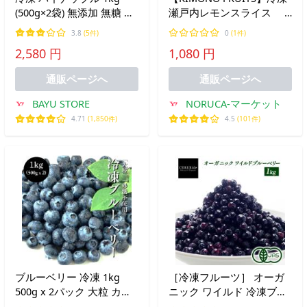
(500g×2袋) 無添加 無糖 カ
瀬戸内レモンスライス
ット済み 冷凍パイナップ
1000ｇ B品 訳あり ノ
3.8
(5件)
0
(1件)
ル スナックパイン 砂糖不
ーワックス品（国産） 国
2,580 円
1,080 円
使用 添加物不使用 冷凍パ
内生産
イン 爆買
通販ページへ
通販ページへ
BAYU STORE
NORUCA-マーケット
4.71
(1,850件)
4.5
(101件)
ブルーベリー 冷凍 1kg
［冷凍フルーツ］ オーガ
500g x 2パック 大粒 カナ
ニック ワイルド 冷凍ブル
ダ産 砂糖不使用 そのまま
ーベリー 1kg (野生種) ［冷