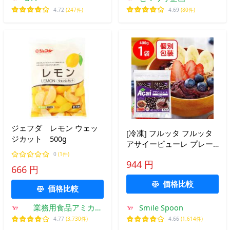
4.72
(247件)
4.69
(80件)
ジェフダ レモン ウェッ
[冷凍] フルッタ フルッタ
ジカット 500g
アサイーピューレ プレー
ン (100g×4袋) 400g フルッ
0
(1件)
944 円
タフルッタ
666 円
価格比較
価格比較
業務用食品アミカ
Smile Spoon
Yahoo!店
4.77
(3,730件)
4.66
(1,614件)