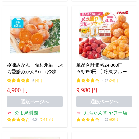
冷凍みかん 旬柑氷結・ぷ
単品合計価格24,800円
ち愛媛みかん3kg（冷凍み
→9,980円 【 冷凍フルーツ
かん）
セット 】 4.2kg 冷凍 フル
5
(4件)
4.92
(24件)
ーツ あまおう むかん みか
4,900 円
9,980 円
ん 計3種 送料無料 rv お中
元
通販ページへ
通販ページへ
のま果樹園
八ちゃん堂 ヤフー店
4.31
(3,491件)
4.63
(63件)