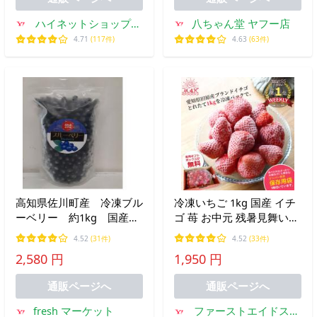
ハイネットショップヤ
八ちゃん堂 ヤフー店
フー店
4.71
(117件)
4.63
(63件)
高知県佐川町産 冷凍ブル
冷凍いちご 1kg 国産 イチ
ーベリー 約1kg 国産ブ
ゴ 苺 お中元 残暑見舞い
ルーベリー アンチエイジ
保冷袋付き ブランド ギフ
4.52
(31件)
4.52
(33件)
ング アントシアニン
ト マーコ
2,580 円
1,950 円
通販ページへ
通販ページへ
fresh マーケット
ファーストエイドスト