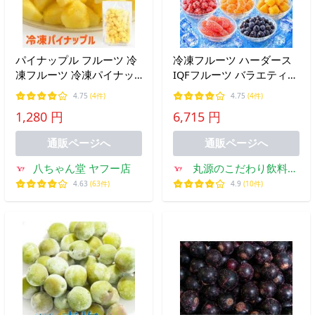
パイナップル フルーツ 冷
冷凍フルーツ ハーダース
凍フルーツ 冷凍パイナッ
IQFフルーツ バラエティ8
プル パイン 500g 業務用
袋セット ピーチ グレープ
4.75
(4件)
4.75
(4件)
スムージー デザート 大容
パイン ストロベリー マン
1,280 円
6,715 円
量 送料別 1sina お中元
ゴー オレンジ グレープフ
ルーツ
通販ページへ
通販ページへ
八ちゃん堂 ヤフー店
丸源のこだわり飲料冷
凍品取扱店
4.63
(63件)
4.9
(10件)