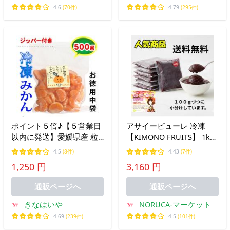
ア
4.6
(70件)
4.79
(295件)
ポイント５倍♪【５営業日
アサイーピューレ 冷凍
以内に発送】愛媛県産 粒
【KIMONO FRUITS】 1kg
楽 冷凍みかん５００ｇ
(100g×10) 無糖 最高濃度
4.5
(8件)
4.43
(7件)
（つぶらく）
グロッソ アサイーボウル
1,250 円
3,160 円
スムージー 業務用 アサイ
ー 送料無料
通販ページへ
通販ページへ
きなはいや
NORUCA-マーケット
4.69
(239件)
4.5
(101件)