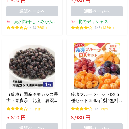
1,500 円
3,980 円
フト 贈り物 お祝い 果物
フルーツ 爆買 お取り寄せ
通販ページへ
通販ページへ
紀州梅干し・みかんの
北のデリシャス
JAわかやま(紀南)
4.48
(866件)
4.48
(4,160件)
（冷凍）国産冷凍カシス果
冷凍フルーツセットDX 5
実（青森県上北産・農薬不
種セット 3.4kg 送料無料
使用）約1kg
みかん 不知火 あまおう ひ
4.6
(5件)
4.56
(9件)
とくち 苺 冷凍みかん 巨峰
5,800 円
8,980 円
フルーツ 果物 冷凍 国産
八ちゃん堂 rv お中元
通販ページへ
通販ページへ