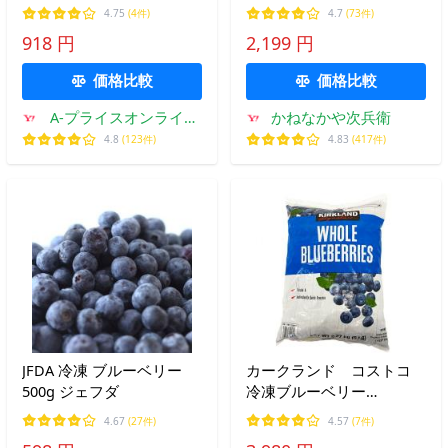
ゴ 苺 いちご [1120471]
ーベリー ストロベリー ラ
4.75
(4件)
4.7
(73件)
ズベリー 取り出しやすい
918 円
2,199 円
チャック袋入り 化学調味
料不使用【C配送：冷凍】
価格比較
価格比較
A-プライスオンライン
かねなかや次兵衛
ショップ
4.8
(123件)
4.83
(417件)
JFDA 冷凍 ブルーベリー
カークランド コストコ
500g ジェフダ
冷凍ブルーベリー
2.27kg クール便で発送
4.67
(27件)
4.57
(7件)