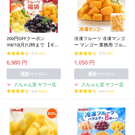
200円OFFクーポン
冷凍フルーツ 冷凍マンゴ
※8/10(月)12時まで 【ギフ
ー マンゴー 業務用 フルー
ト対応】 冷凍フルーツ福
ツ スムージー 冷凍マンゴ
4.75
(4件)
4.75
(4件)
袋 送料無料 みかん あまお
ー500g 大容量 デザート フ
6,980 円
1,050 円
う 苺 ブルーベリー マンゴ
ルーツ 送料別 1sina お中
ー パイナップル フルーツ
元
通販ページへ
通販ページへ
冷凍 お中元
八ちゃん堂 ヤフー店
八ちゃん堂 ヤフー店
4.63
(63件)
4.63
(63件)