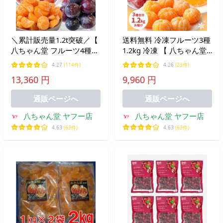
＼累計販売量1.2t突破／【
送料無料 冷凍フルーツ3種
八ちゃん堂 フルーツ4種セ
1.2kg 冷凍 【 八ちゃん堂
ット 】 1.6kg 冷凍 送料無
お試し フルーツ セット 】
4.27
(114件)
4.26
(23件)
料 あまおう むかん 巨峰
あまおう むかん 冷凍みか
13,360 円
9,960 円
不知火 計4種 お中元
ん お中元
通販ページへ
通販ページへ
八ちゃん堂 ヤフー店
八ちゃん堂 ヤフー店
4.63
(63件)
4.63
(63件)