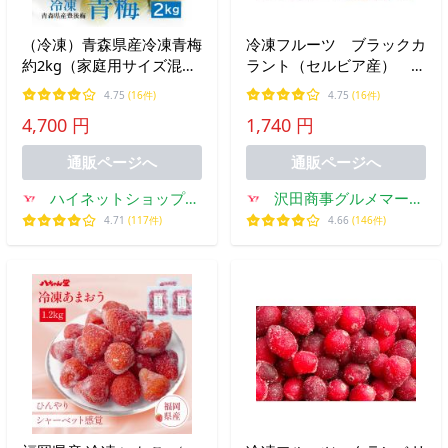
（冷凍）青森県産冷凍青梅
冷凍フルーツ ブラックカ
約2kg（家庭用サイズ混
ラント（セルビア産）
合）梅の実 冷凍梅 ウメ
1kg
4.75
(16件)
4.75
(16件)
4,700 円
1,740 円
通販ページへ
通販ページへ
ハイネットショップヤ
沢田商事グルメマーケ
フー店
ット
4.71
(117件)
4.66
(146件)