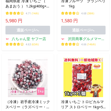
福岡県産 冷凍 いちご （
冷凍フルーツ クランベリ
あまおう ） 1.2kg(400g×3
ー 1kg
袋) 【 あまおう 3袋セット
4.71
(14件)
4.68
(38件)
】 送料無料 イチゴ 苺 冷
5,980 円
1,580 円
凍 フルーツ rv お中元
通販ページへ
通販ページへ
八ちゃん堂 ヤフー店
沢田商事グルメマーケ
ット
4.63
(63件)
4.66
(146件)
（冷凍）岩手産冷凍ミック
冷凍 いちご トロピカルマ
スベリー（ラズベリー・ブ
リア ストロベリー 1kg×5