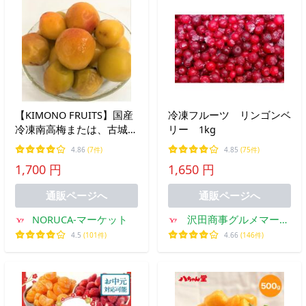
【KIMONO FRUITS】国産
冷凍フルーツ リンゴンベ
冷凍南高梅または、古城梅
リー 1kg
（和歌山産） 1ｋｇ 500
4.86
(7件)
4.85
(75件)
ｇ×2 冷凍梅 和歌山産
1,700 円
1,650 円
完熟梅の美味を凍らせまし
た。
通販ページへ
通販ページへ
NORUCA-マーケット
沢田商事グルメマーケ
ット
4.5
(101件)
4.66
(146件)