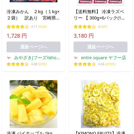
冷凍みかん ２kg（１kg×
【送料無料】 冷凍ラズベ
２袋） 訳あり 宮崎県
リー 【 300g×6パック(1箱)
産 温州みかん ご自宅
】冷凍フルーツ
4.17
(42件)
4
(9件)
用 ご家庭用
VITAFOOD(バイタフード)
1,728 円
3,180 円
【代引き不可】【クール便
でお届け】【定期便】
通販ページへ
通販ページへ
みやざきJフーズYahoo!
entre square ヤフー店
店
4.68
(63件)
4.66
(659件)
冷凍 パイナップル 1kg
【KIMONO FRUITS】冷凍