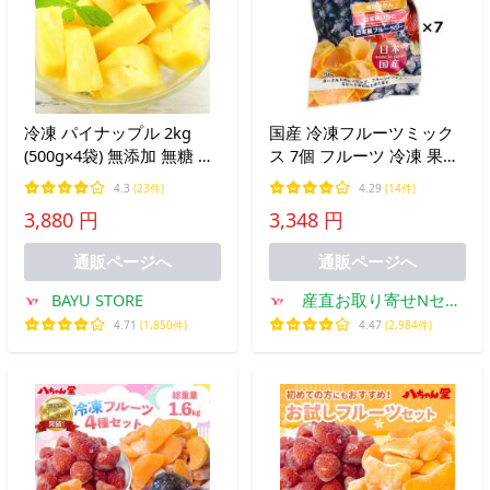
冷凍 パイナップル 2kg
国産 冷凍フルーツミック
(500g×4袋) 無添加 無糖 カ
ス 7個 フルーツ 冷凍 果物
ット済み 冷凍 スナックパ
フルーツミックス みかん
4.3
(23件)
4.29
(14件)
イン 砂糖不使用 添加物不
いちご ブルーベリー
3,880 円
3,348 円
使用 爆買
NORUCA
通販ページへ
通販ページへ
BAYU STORE
産直お取り寄せNセレ
クト Yahoo!店
4.71
(1,850件)
4.47
(2,984件)