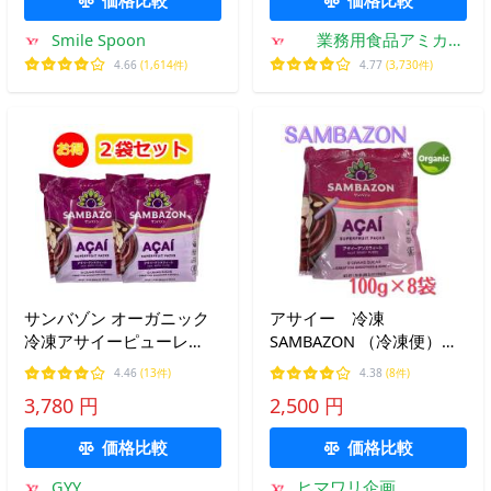
Smile Spoon
業務用食品アミカ
Yahoo!店
4.66
(1,614件)
4.77
(3,730件)
サンバゾン オーガニック
アサイー 冷凍
冷凍アサイーピューレ
SAMBAZON （冷凍便）サ
800gx2袋 100gx8x2 サイ
ンバソン スムージー パッ
4.46
(13件)
4.38
(8件)
ーススムージー
ク無糖 100g×8パック
3,780 円
2,500 円
価格比較
価格比較
GYY
ヒマワリ企画