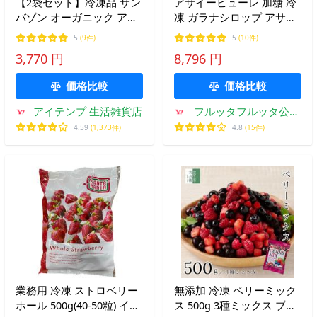
【2袋セット】冷凍品 サン
アサイーピューレ 加糖 冷
バゾン オーガニック アサ
凍 ガラナシロップ アサイ
イースーパーフルーツパッ
ーボウル スムージー フル
5
(9件)
5
(10件)
ク 無糖 800g×2袋 冷凍 フ
ッタフルッタ 100g×32パ
3,770 円
8,796 円
ルーツ 100g×8 ブラジル
ック（8袋セット）
SAMBAZON サンバソン
価格比較
価格比較
578537
アイテンプ 生活雑貨店
フルッタフルッタ公式
Yahoo!Shop
4.59
(1,373件)
4.8
(15件)
業務用 冷凍 ストロベリー
無添加 冷凍 ベリーミック
ホール 500g(40-50粒) イチ
ス 500g 3種ミックス ブル