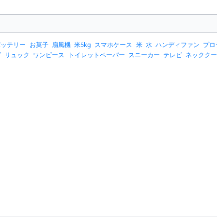
バッテリー
お菓子
扇風機
米5kg
スマホケース
米
水
ハンディファン
プロ
グ
リュック
ワンピース
トイレットペーパー
スニーカー
テレビ
ネックク