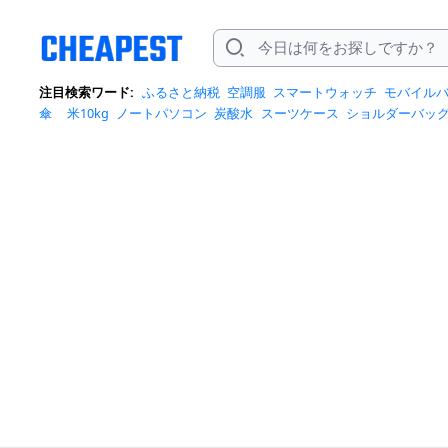
注目検索ワード:
ふるさと納税
空調服
スマートウォッチ
モバイル
傘
米10kg
ノートパソコン
炭酸水
スーツケース
ショルダーバッ
ポットクーラー
トートバッグ
ポータブル電源
冷蔵庫
アイス