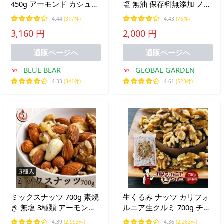
450g アーモンド カシュー
塩 無油 保存料無添加 ノン
ナッツ くるみ ダイスチー
パレル種 ナッツ ロースト
4.44
(317件)
4.43
(76件)
ズ チーズ 食塩不使用 加工
製菓 製パン 材料 おつまみ
3,160 円
2,000 円
オイル不使用 送料無料 お
おやつ メール便 送料無料
中元 御中元 爆買
通販ページへ
通販ページへ
BLUE BEAR
GLOBAL GARDEN
4.33
(341件)
4.61
(523件)
ミックスナッツ 700g 素焼
生くるみ ナッツ カリフォ
き 無塩 3種類 アーモンド
ルニア生クルミ 700g チャ
カシューナッツ クルミ 食
ック付 脱酸素剤入り LHP
4.39
(2,993件)
4.36
(2,263件)