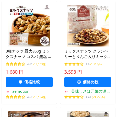
3種ナッツ 最大850g ミッ
ミックスナッツ クランベ
クスナッツ コスパ 無塩 有
リーとりんご入りミックス
塩 小魚入り 選べる 贅沢3
ナッツ 600g ナッツ くるみ
4.61
(18,103件)
4.6
(1,515件)
種のミックスナッツ ナッ
カシューナッツ アーモン
1,680 円
3,598 円
ツ 無添加 無塩 爆買 Y
ド クランベリー 爆買
価格比較
価格比較
aemotion
美味しさは元気の源 自
然の館
4.62
(13,184件)
4.41
(79,753件)