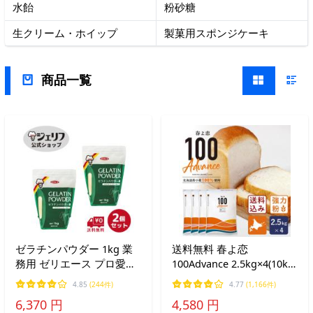
水飴
粉砂糖
生クリーム・ホイップ
製菓用スポンジケーキ
商品一覧
ゼラチンパウダー 1kg 業
送料無料 春よ恋
務用 ゼリエース プロ愛用
100Advance 2.5kg×4(10kg)
ロングセラー 冷菓 おやつ
まとめ買い 強力粉 北海道
4.85
(244件)
4.77
(1,166件)
料理 送料無料 〔ゼラチン
産パン用小麦粉 春よ恋
6,370 円
4,580 円
パウダー緑 1kg×2袋セッ
100% 国産小麦粉【沖縄は