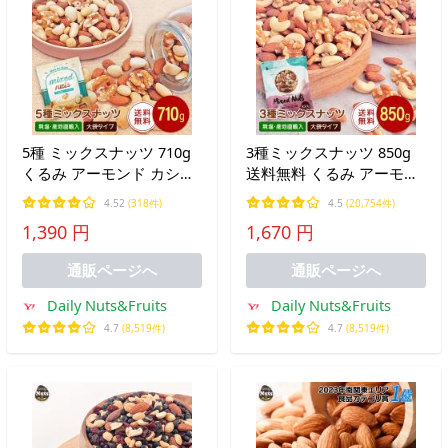
5種 ミックスナッツ 710g
3種ミックスナッツ 850g
くるみ アーモンド カシュ
送料無料 くるみ アーモン
ーナッツ マカダミアナッ
ド カシューナッツ 無塩 添
4.52
(318件)
4.5
(20,754件)
ツ ハイオレイックピーナ
加物不使用 植物油不使用
1,390 円
1,670 円
ッツ 無塩 添加物不使用
チャック付き袋
植物油不使用
通販ページへ
通販ページへ
Daily Nuts&Fruits
Daily Nuts&Fruits
4.7
(8,519件)
4.7
(8,519件)