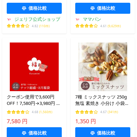
ト〕
別途追加送料必要】
価格比較
価格比較
ジェリフ公式ショップ
ママパン
4.82
(110件)
4.61
(9,629件)
クーポン使用で3,600円
7種 ミックスナッツ 250g
OFF！7,580円→3,980円 こ
無塩 素焼き 小分け 小袋
のみみ8月 福袋 全７品＋
個包装 ピーカンナッツ ア
4.68
(1,560件)
4.67
(341件)
おまけ ミックスナッツ ナ
ーモンド ピスタチオ カシ
7,580 円
1,350 円
ッツ 小分け お中元 贈り物
ュー マカダミア クルミ
ギフト プレゼント 詰め合
価格比較
価格比較
わせ