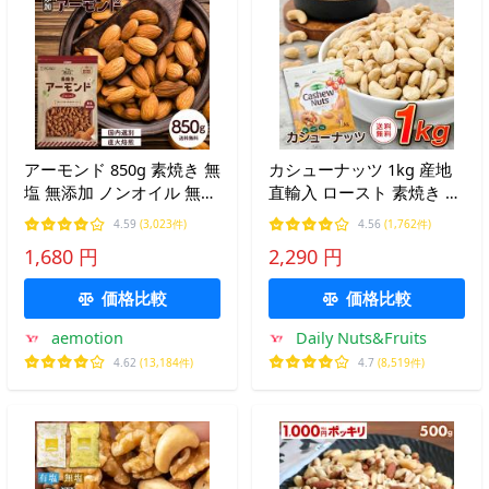
アーモンド 850g 素焼き 無
カシューナッツ 1kg 産地
塩 無添加 ノンオイル 無油
直輸入 ロースト 素焼き 無
ナッツ 美容 健康 大容量
塩 無添加 専用アルミチャ
4.59
(3,023件)
4.56
(1,762件)
食物繊維 ビタミン おやつ
ック付き袋
1,680 円
2,290 円
おつまみ 直火焙煎 爆買 Y
価格比較
価格比較
aemotion
Daily Nuts&Fruits
4.62
(13,184件)
4.7
(8,519件)