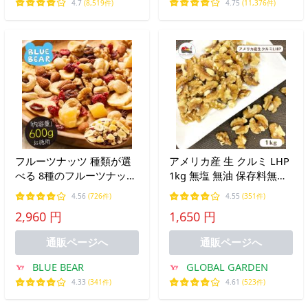
専門支店
4.7
(8,519件)
4.75
(11,376件)
フルーツナッツ 種類が選
アメリカ産 生 クルミ LHP
べる 8種のフルーツナッツ
1kg 無塩 無油 保存料無添
600g 素焼き アーモンド カ
加 ナッツ くるみ 胡桃 お
4.56
(726件)
4.55
(351件)
シューナッツ クルミ マカ
やつ 製菓 製パン メール便
2,960 円
1,650 円
ダミア レーズン クランベ
送料無料
リー リンゴ お中元 爆買
通販ページへ
通販ページへ
BLUE BEAR
GLOBAL GARDEN
4.33
(341件)
4.61
(523件)