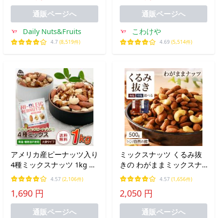
不使用 チャック付き袋
通販ページへ
通販ページへ
Daily Nuts&Fruits
こわけや
4.7
(8,519件)
4.69
(5,514件)
アメリカ産ピーナッツ入り
ミックスナッツ くるみ抜
4種ミックスナッツ 1kg ハ
きの わがままミックスナ
イオレイックピーナッツ
ッツ 500g 無塩・有塩選べ
4.57
(2,106件)
4.57
(1,656件)
アーモンド 生くるみ カシ
る 3種ミックスナッツ く
1,690 円
2,050 円
ューナッツ 落花生 素焼き
るみが苦手な方に 爆買
無塩 送料無料
通販ページへ
通販ページへ