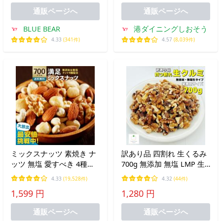
ト消化 お中元 御中元 爆買
爆買
通販ページへ
通販ページへ
BLUE BEAR
港ダイニングしおそう
4.33
(341件)
4.57
(8,039件)
ミックスナッツ 素焼き ナ
訳あり品 四割れ 生くるみ
ッツ 無塩 愛すべき 4種の
700g 無添加 無塩 LMP 生
ナッツ 満足ミックスナッ
だから栄養たっぷり。 製
4.33
(19,528件)
4.32
(44件)
ツ 700g クルミ アーモンド
菓やパンなどにも便利なサ
1,599 円
1,280 円
マカダミア 無添加 大容量
イズ もちろんそのままそ
業務用 小分け ポイント利
のまま食べることもできま
通販ページへ
通販ページへ
用
す。