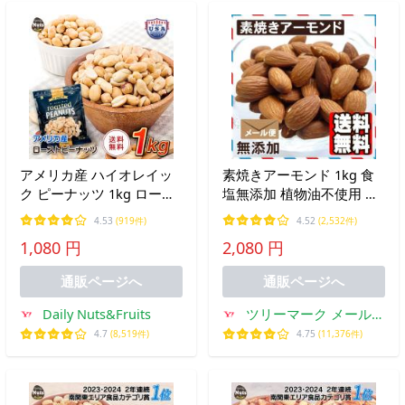
アメリカ産 ハイオレイッ
素焼きアーモンド 1kg 食
ク ピーナッツ 1kg ロース
塩無添加 植物油不使用 送
トピーナッツ 素焼き 落花
料無料 ナッツ 無塩
4.53
(919件)
4.52
(2,532件)
生 国内加工 無塩 添加物不
1,080 円
2,080 円
使用 植物油不使用 おつま
み チャック付き袋
通販ページへ
通販ページへ
Daily Nuts&Fruits
ツリーマーク メール便
専門支店
4.7
(8,519件)
4.75
(11,376件)