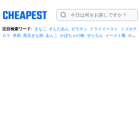
注目検索ワード:
きなこ
ずんだあん
ゼラチン
ドライイースト
ミズホチ
カラ
米粉
黒豆きな粉
あんこ
かぼちゃの種
ぜらちん
イースト菌
ゼラ
チン ロハコ
チョコチップ
チョコプレート
チョコペン
バニラエッセン
ス
ミズホノチカラ
吉田屋 甘こうじ
寒天
寒天ゼリー ニッキ
生イース
ト
白玉粉
白神こだま酵母
粉末寒天
製菓用チョコレート
金箔 食用