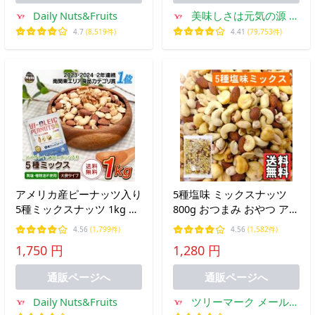
Daily Nuts&Fruits
美味しさは元気の源 自
然の館
4.7
(8,519件)
4.41
(79,753件)
アメリカ産ピーナッツ入り
5種塩味 ミックスナッツ
5種ミックスナッツ 1kg ハ
800g おつまみ おやつ アー
イオレイックピーナッツ
モンド カシューナッツ ピ
4.56
(1,799件)
4.56
(1,582件)
アーモンド 生くるみ カシ
ーナッツ ジャイアントコ
1,750 円
1,280 円
ューナッツ マカダミアナ
ーン 豆菓子
ッツ 落花生 素焼き 無塩
通販ページへ
通販ページへ
送料無料
Daily Nuts&Fruits
ツリーマーク メール便