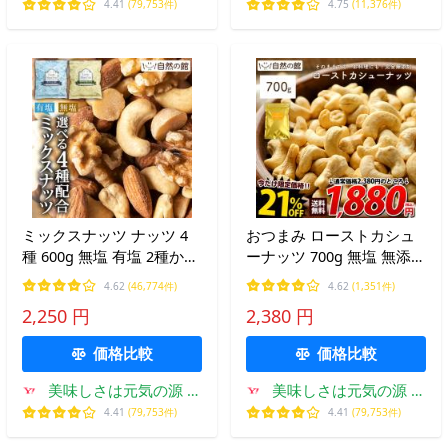
然の館
専門支店
4.41
(79,753件)
4.75
(11,376件)
ミックスナッツ ナッツ 4
おつまみ ローストカシュ
種 600g 無塩 有塩 2種から
ーナッツ 700g 無塩 無添加
1つ選べる ラッキーミック
素焼き 非常食 お菓子作り
4.62
(46,774件)
4.62
(1,351件)
スナッツ 380g 無添加 ポイ
材料 サラダ クッキー 爆買
2,250 円
2,380 円
ント消化 爆買
価格比較
価格比較
美味しさは元気の源 自
美味しさは元気の源 自
然の館
然の館
4.41
(79,753件)
4.41
(79,753件)