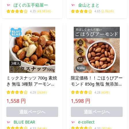
ぼくの玉手箱屋ー
金山とまと
4.35
(49,983件)
4.65
(2,762件)
ミックスナッツ 700g 素焼
限定価格！！ごほうびアー
き 無塩 3種類 アーモンド
モンド 850g 無塩 無添加
カシューナッツ クルミ 食
USエクストラNo1 ノンパ
4.29
(263件)
4.28
(43件)
塩不使用 ナッツ お中元 御
レル ナッツ ロースト 素焼
1,558 円
1,598 円
中元 爆買
きアーモンド 大容量 ダイ
エット チャック付
通販ページへ
通販ページへ
BLUE BEAR
e-collect
4.33
(341件)
4.33
(302件)