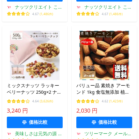
ナッツクリエイト この
ナッツクリエイト この
みみ
みみ
4.67
(1,486件)
4.67
(1,486件)
ミックスナッツ ラッキー
バリュー品 素焼き アーモ
ベリーナッツ 250g×2 ナッ
ンド 1kg 食塩無添加 植物
ツ くるみ カシューナ アー
油不使用 ナッツ おやつ お
4.64
(3,626件)
4.62
(1,423件)
モンド クランベリー 爆買
つまみ
3,240 円
2,030 円
価格比較
価格比較
美味しさは元気の源 自
ツリーマーク メール便