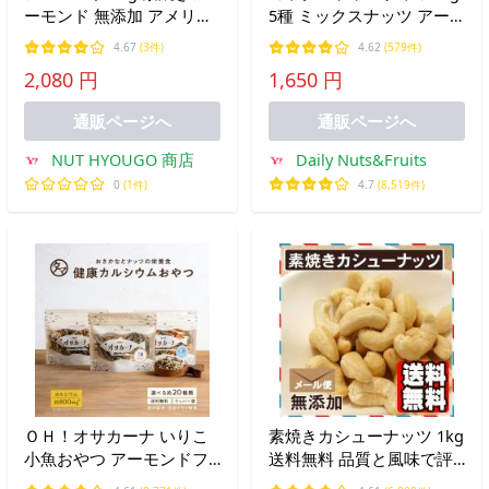
ーモンド 無添加 アメリカ
5種 ミックスナッツ アー
産 高品質 アーモンド 大人
モンド 黒大豆 ハイオレイ
4.67
(3件)
4.62
(579件)
気 カリフォルニア産 素焼
ックピーナッツ カシュー
2,080 円
1,650 円
きナッツ 新鮮 チャック付
ナッツ クランベリー 落花
き
生 無塩 アルミチャック付
通販ページへ
通販ページへ
き袋
NUT HYOUGO 商店
Daily Nuts&Fruits
0
(1件)
4.7
(8,519件)
ＯＨ！オサカーナ いりこ
素焼きカシューナッツ 1kg
小魚おやつ アーモンドフ
送料無料 品質と風味で評
ィッシュ キャンプ飯 片口
価の高いインド産