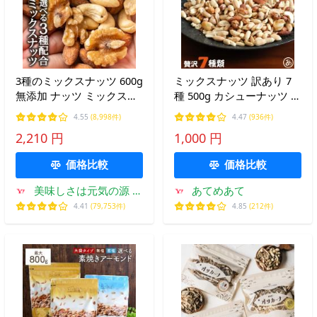
3種のミックスナッツ 600g
ミックスナッツ 訳あり 7
無添加 ナッツ ミックスナ
種 500g カシューナッツ ナ
ッツ おつまみ 選べる無
ッツ アーモンド 1000円ポ
4.55
(8,998件)
4.47
(936件)
塩・有塩 ビール 爆買
ッキリ 送料無料 くるみ ジ
2,210 円
1,000 円
ャイアントコーン 落花生
おつまみ おやつ 大容量 爆
価格比較
価格比較
買
美味しさは元気の源 自
あてめあて
然の館
4.41
(79,753件)
4.85
(212件)