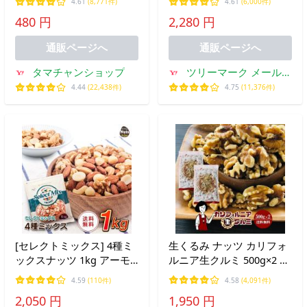
4.61
(8,771件)
4.61
(6,000件)
イワシ おつまみ お土産 お
480 円
2,280 円
取り寄せ ポイント利用 お
試し商品 サンプル 送料無
通販ページへ
通販ページへ
料
タマチャンショップ
ツリーマーク メール便
専門支店
4.44
(22,438件)
4.75
(11,376件)
[セレクトミックス] 4種ミ
生くるみ ナッツ カリフォ
ックスナッツ 1kg アーモ
ルニア生クルミ 500g×2 計
ンド・くるみ・カシューナ
1kg チャック付き 脱酸素
4.59
(110件)
4.58
(4,091件)
ッツ・マカダミアナッツ
剤入り 送料無料 LHP 胡桃
2,050 円
1,950 円
素焼き 食塩不使用 植物油
無塩 無油