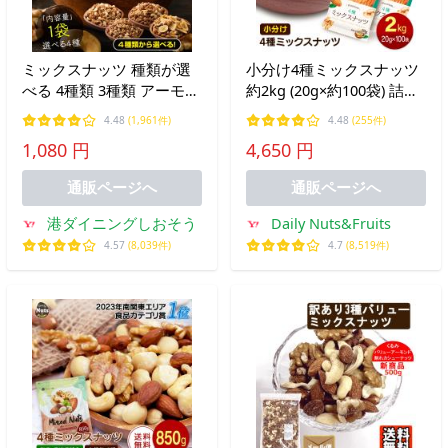
ミックスナッツ 種類が選
小分け4種ミックスナッツ
べる 4種類 3種類 アーモン
約2kg (20g×約100袋) 詰め
ド カシューナッツ クルミ
合わせボックス アーモン
4.48
(1,961件)
4.48
(255件)
マカダミア フルーツナッ
ド くるみ カシューナッツ
1,080 円
4,650 円
ツ ポイント消化 ポイント
マカダミアナッツ 大容量
消費 お中元 御中元 爆買
個包装 小袋 無塩 おつまみ
通販ページへ
通販ページへ
港ダイニングしおそう
Daily Nuts&Fruits
4.57
(8,039件)
4.7
(8,519件)