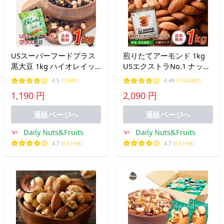
USスーパーフードプラス
煎りたてアーモンド 1kg
黒大豆 1kg ハイオレイッ
USエクストラNo.1 ナッツ
クピーナッツ 黒大豆 クラ
無塩 添加物不使用 植物油
4.5
(129件)
4.49
(15,828件)
ンベリー レーズン アーモ
不使用 送料無料
1,190 円
2,090 円
ンド ナッツ 食塩不使用 産
地 直輸入 チャック付き袋
通販ページへ
通販ページへ
Daily Nuts&Fruits
Daily Nuts&Fruits
4.7
(8,519件)
4.7
(8,519件)