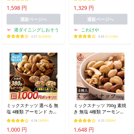
塩不使用 ナッツ お中元 御
くるみ 胡桃 無塩 無油 送
1,598 円
1,329 円
中元 爆買
料無料
通販ページへ
通販ページへ
港ダイニングしおそう
こわけや
4.57
(8,039件)
4.69
(5,514件)
ミックスナッツ 選べる 無
ミックスナッツ 700g 素焼
塩 4種類 アーモンド カシ
き 無塩 4種類 アーモンド
ューナッツ クルミ マカダ
カシューナッツ クルミ マ
4.34
(345件)
4.33
(280件)
ミア レーズン フルーツナ
カダミアナッツ 食塩不使
1,000 円
1,648 円
ッツ ポイント消費 ポイン
用 ナッツ お中元 御中元