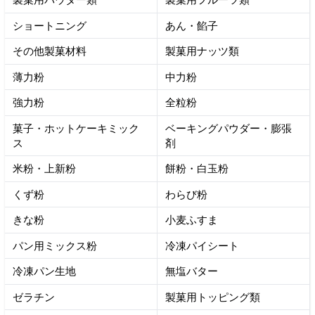
ショートニング
あん・餡子
その他製菓材料
製菓用ナッツ類
薄力粉
中力粉
強力粉
全粒粉
菓子・ホットケーキミック
ベーキングパウダー・膨張
ス
剤
米粉・上新粉
餅粉・白玉粉
くず粉
わらび粉
きな粉
小麦ふすま
パン用ミックス粉
冷凍パイシート
冷凍パン生地
無塩バター
ゼラチン
製菓用トッピング類