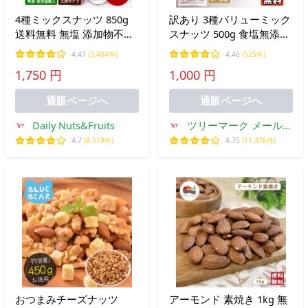
4種ミックスナッツ 850g
訳あり 3種バリューミック
送料無料 無塩 添加物不使
スナッツ 500g 食塩無添加
用 植物油不使用 生くるみ
植物油不使用 ナッツ カシ
4.47
(3,404件)
4.46
(525件)
アーモンド カシューナッ
ューナッツ クルミ アーモ
1,750 円
1,000 円
ツ 生マカダミア チャック
ンド おやつ おつまみ
付き
通販ページへ
通販ページへ
Daily Nuts&Fruits
ツリーマーク メール便
専門支店
4.7
(8,519件)
4.75
(11,376件)
おつまみチーズナッツ
アーモンド 素焼き 1kg 無