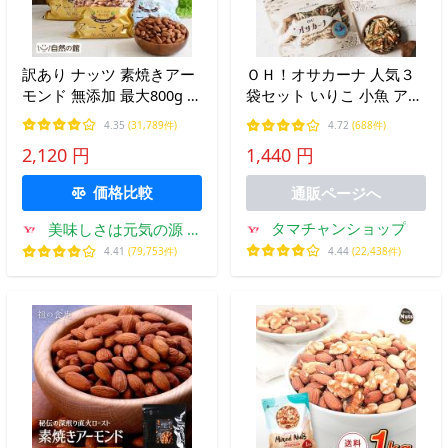
訳あり ナッツ 素焼きアー
ＯＨ！オサカーナ 人気３
モンド 無添加 最大800g 選
袋セット いりこ 小魚 アー
べる無塩・有塩 ロースト
モンド アーモンドフィッ
4.35
(31,789件)
4.72
(688件)
ビール 爆買
シュ キャンプ飯 片口 イワ
2,120 円
1,440 円
シ ポイント消化 おやつ お
つまみ 送料無料
価格比較
通販ページへ
タマチャンショップ
美味しさは元気の源 自
然の館
4.44
(22,438件)
4.41
(79,753件)