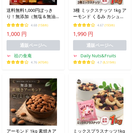
送料無料1,000円ぽっき
3種 ミックスナッツ 1kg ア
り！無添加（無塩＆無油）
ーモンド くるみ カシュー
アーモンドたっぷり350g
ナッツ 素焼き 食塩不使用
4.68
(158件)
4.67
(193件)
メール便 ポイント消化 ポ
添加物不使用 植物油不使
1,000 円
1,990 円
イント利用 爆買
用 チャック付き袋
通販ページへ
通販ページへ
祖の食庵
Daily Nuts&Fruits
4.76
(470件)
4.7
(8,519件)
アーモンド 1kg 素焼きア
ミックスプラスナッツ1kg