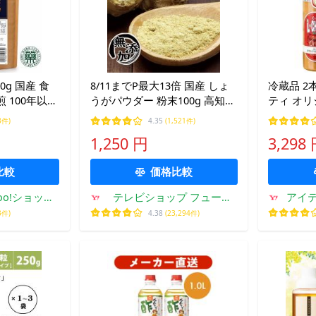
0g 国産 食
8/11までP最大13倍 国産 しょ
冷蔵品 2
煎 100年以上
うがパウダー 粉末100g 高知県
ティ オ
生薬 食べる
産 ショウガオール 蒸し生姜 ポ
380ml×2
3件)
4.35
(1,521件)
粉末 食物繊維
イント消化 ギフトにも ポイン
ア式食堂 
1,250 円
3,298
 味噌汁 お
ト利用
く 野菜 73
比較
価格比較
oo!ショッピ
テレビショップ フュージ
アイテ
店
ョン
3件)
4.38
(23,294件)