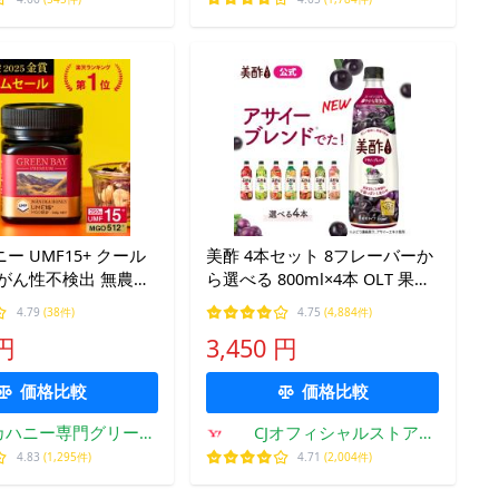
+ クール
美酢 4本セット 8フレーバーか
がん性不検出 無農薬
ら選べる 800ml×4本 OLT 果実
ミアム 送料無料
酢 酢 飲むお酢 みちょ ミチョ
4.79
(38件)
4.75
(4,884件)
 非加熱 250g 腸活 喉
お酢 公式 ざくろ アセロラ キ
 円
3,450 円
維持 食べやすい 爆買
ウイ アサイー
価格比較
価格比較
カハニー専門グリーン
CJオフィシャルストア
ベイ公式店
Yahoo!ショッピング店
4.83
(1,295件)
4.71
(2,004件)