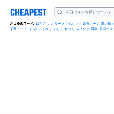
注目検索ワード:
はちみつ
オリーブオイル
だし栄養スープ
海の精
栄養スープ
はっちょうみそ
みりん
ゆかり ふりかけ
岩塩
長澤オリ
オイル さぷり
カレールー辛口
カレー粉
キミセ醤油
グラニュー糖