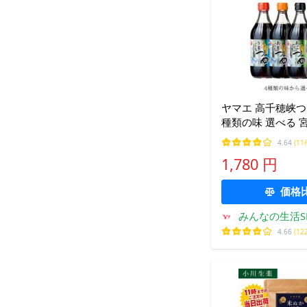
ヤマエ 高千穂峡つゆ 
種類の味 選べる 宮
油 調味料 だし う
4.64
(11
うめん 煮物 おでん
1,780 円
みご飯 茶碗蒸し 
香り 飛魚
価格
みんなの生活S
4.66
(12