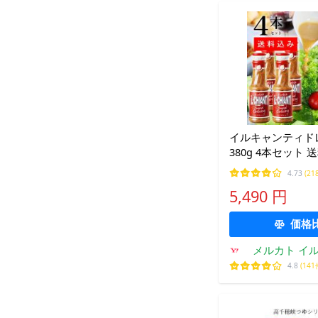
イルキャンティド
380g 4本セット 
地域を除く ファ
4.73
(21
ズ iL-CHIANTI
5,490 円
寄せ グルメ 渋谷区
お中元
価格
メルカト イ
ヤフ
4.8
(141