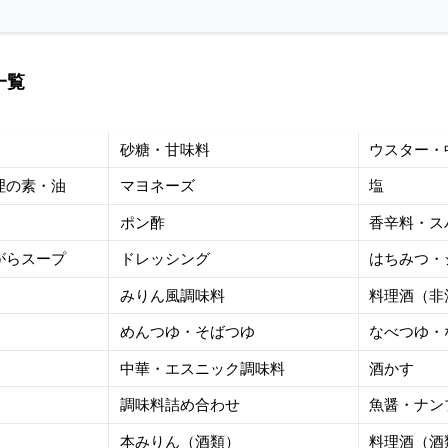
一覧
砂糖・甘味料
ウスター・
理の素・油
マヨネーズ
塩
ポン酢
香辛料・ス
がらスープ
ドレッシング
はちみつ・
みりん風調味料
料理酒（非
めんつゆ・そばつゆ
なべつゆ・
中華・エスニック調味料
酒かす
調味料詰め合わせ
魚醤・ナン
本みりん（酒類）
料理酒（酒