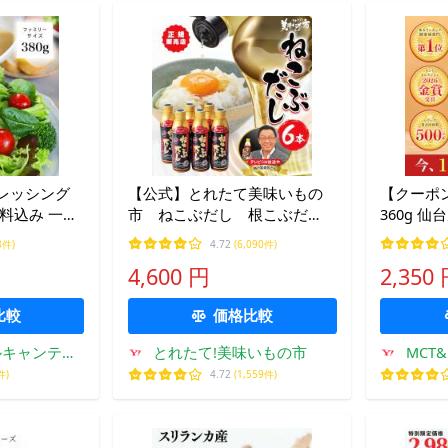
レッシング
【公式】とれたて美味いもの
【クーポ
送料込み 一部
市 ねこぶだし 根こぶだ
360g 仙
ミリーサイ
し 根昆布だし 梅沢富美
コナッツ
8件)
4.72
(6,090件)
 ギフト お取り
男 調味料 ねこぶだし
にも 無臭
4,600 円
2,350
 笹塚 爆買
450ml×6本セット
mct エ
mtcオイ
比較
価格比較
ルキャンティ
とれたて!美味いもの市
MCT
ー店
件)
4.72
(1,559件)