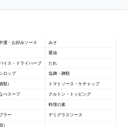
中濃・お好みソース
みそ
醤油
パイス・ドライハーブ
たれ
シロップ
塩麹・麹類
酒類）
トマトソース・ケチャップ
なべスープ
クルトン・トッピング
料理の素
プラー
デミグラスソース
類）