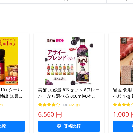
美酢 大容量 8本セット 8フレー
岩塩 食用
検出 無農薬
バーから選べる 800ml×8本
小粒 1kg
無料
OLT 果実酢 飲むお酢 みちょ ミ
ト 熱中症
件)
4.83
(323件)
50g 腸活 喉
チョ 公式 ざくろ アセロラ キ
とリラク
6,560 円
1,000
べやすい 爆買
ウイ アサイー
梅研本舗
比較
価格比較