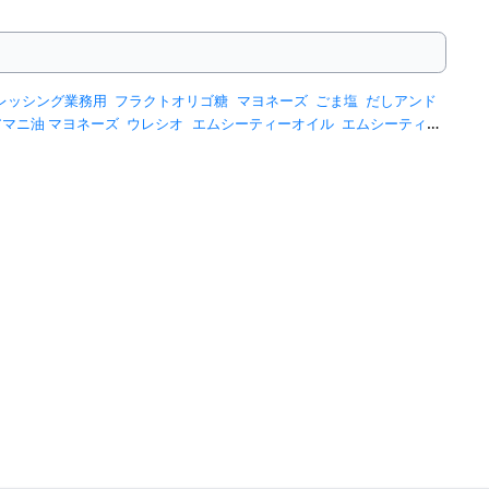
レッシング業務用
フラクトオリゴ糖
マヨネーズ
ごま塩
だしアンド
アマニ油 マヨネーズ
ウレシオ
エムシーティーオイル
エムシーティー
ドレッシング
ハニーコム
バナナケチャップ