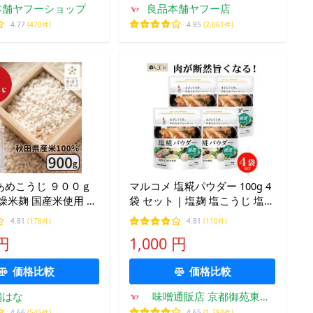
本舗ヤフーショップ
良品本舗ヤフー店
4.77
(470件)
4.85
(2,061件)
あめこうじ ９００ｇ
マルコメ 塩糀パウダー 100g 4
燥米麹 国産米使用 甘
袋 セット | 塩麹 塩こうじ 塩糀
ノンアルコール 無添加
塩麹パウダー 減塩 唐揚げ ドレ
4.81
(178件)
4.81
(110件)
 麹 こうじ水 秋田県
ッシング
 円
1,000 円
酒 濃縮 国産
価格比較
価格比較
舗はな
味噌通販店 京都御苑東し
ま村
4.66
(545件)
4.65
(1,784件)