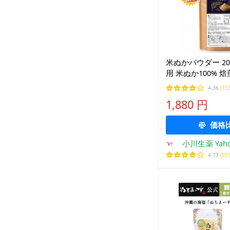
米ぬかパウダー 20
用 米ぬか100% 焙
続く生薬会社 小川
4.36
(13
米ぬか こめぬか 
1,880 円
使い方 レシピ 料理
菓子作り
価格
小川生薬 Yah
ング
4.77
(89