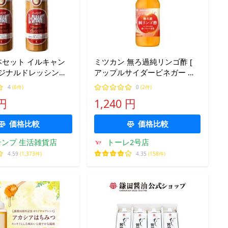
本セット イルキャン
ミツカン 無ろ過純リンゴ酢 [
リジナルドレッシング
アップルサイダービネガー マ
本 iL CHIANTI イタリ
ザー入り にごり酢 無濾過 酢酸
4
(6件)
0
(2件)
大容量 サラダ にんに
菌 りんご酢 ] 500ml
 円
1,240 円
121
価格比較
価格比較
ンプ 生活雑貨店
トーレ2号店
4.59
(1,373件)
4.35
(158件)