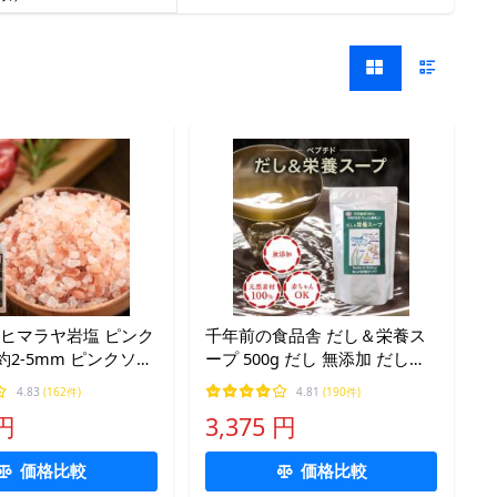
 ヒマラヤ岩塩 ピンク
千年前の食品舎 だし＆栄養ス
 約2-5mm ピンクソル
ープ 500g だし 無添加 だしス
対策 HACCP管理 健康
ープ 昆布だし かつおだし 和風
4.83
(162件)
4.81
(190件)
ゼーションの専門店
だし 出汁 天然ペプチドリップ
 円
3,375 円
ペプチドだし 無臭にんにく
価格比較
価格比較