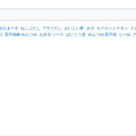
ぬちまーす
ねこぶだし
アサリだし
おいしい酢
みそ
セイロンシナモン
ド
ゴ
高千穂峡 めんつゆ
お弁当 ソース
ばいこう堂
めんつゆ 高千穂
らーゆ
ココナッツオイル
コーンドレッシング
スパイス
ダイショー ちぎりレタス