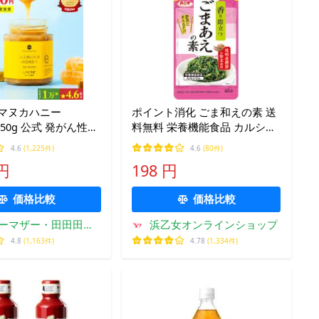
 マヌカハニー
ポイント消化 ごま和えの素 送
式 発がん性
料無料 栄養機能食品 カルシウ
農薬 はちみつ ハニー
ム ごまあえの素 45g 期間限定
4.6
(1,225件)
4.6
(80件)
料無料 MGO261
浜乙女 メール便
 円
198 円
価格比較
価格比較
ーマザー・田田田堂
浜乙女オンラインショップ
公式ショップ
4.8
(1,163件)
4.78
(1,334件)