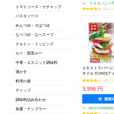
マヌカハニー
トマトソース・ケチャップ
ベイ公
4.83
(1,
パスタソース
めんつゆ・そばつゆ
なべつゆ・なべスープ
クルトン・トッピング
ルー・固形ルー
中華・エスニック調味料
エキストラバージ
酒かす
オイル ICONO(ア
FRUITY SPICY 500
料理の素
4.81
(10
Chile エクスト
3,996 円
ーブ油 酸度0.2％
ディップ
価格
調味料詰め合わせ
MEISTERWERK
魚醤・ナンプラー
4.84
(19