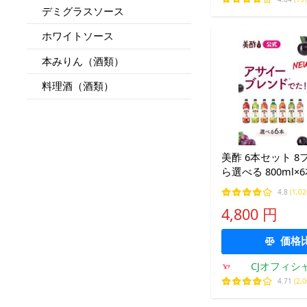
デミグラスソース
ホワイトソース
本みりん（酒類）
料理酒（酒類）
美酢 6本セット 
ら選べる 800ml×6
酢 酢 飲むお酢 み
4.8
(1,0
お酢 公式 ざくろ 
4,800 円
ウイ アサイー
価格
CJオフィシ
Yahoo!シ
4.71
(2,