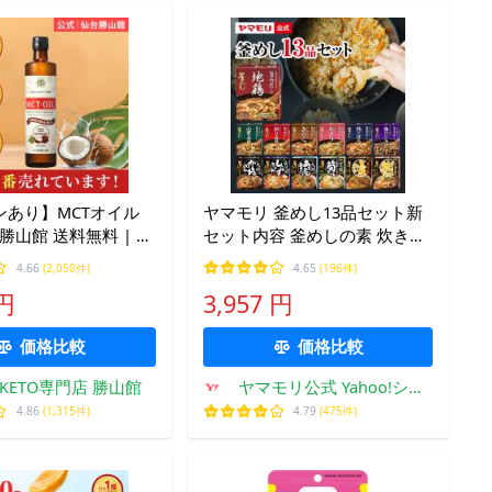
ンあり】MCTオイル
ヤマモリ 釜めし13品セット新
台勝山館 送料無料 | コ
セット内容 釜めしの素 炊き込
オイル をお探しの方
みご飯 炊き込みご飯の素 釜飯
4.66
(2,050件)
4.65
(196件)
 で使いやすい 高品質
の素 釜飯 3合 2合 レトルト 詰
 円
3,957 円
ムシーティオイル mtc
め合わせ 爆買
ル
価格比較
価格比較
&KETO専門店 勝山館
ヤマモリ公式 Yahoo!ショ
ッピング店
4.86
(1,315件)
4.79
(475件)