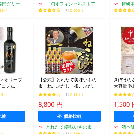
専門グリーン
CJオフィシャルストア
梅研
式店
Yahoo!ショッピング店
295件)
4.71
(2,004件)
ン オリーブ
【公式】とれたて美味いもの
きぼうの
イコノ)
市 ねこぶだし 根こぶだ
大容量 乾
ml by MORE
し 根昆布だし 出汁 昆
酒 米麹 
5件)
4.81
(1,881件)
ラバージン オリ
布 北海道 梅沢富美男 調
乾燥麹 米
8,800 円
1,500
 ギフト
味料 450ml×6本×2
あめ麹 甘
比較
価格比較
とれたて!美味いもの市
酒本
件)
4.72
(1,559件)