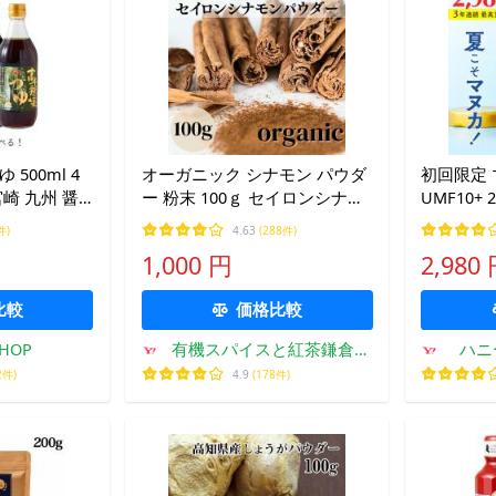
500ml 4
オーガニック シナモン パウダ
初回限定
崎 九州 醤
ー 粉末 100ｇ セイロンシナモ
UMF10+ 250g 公
どん そば そ
ン スリランカ産 有機JAS認証
不検出 無
件)
4.63
(288件)
 丼 炊き込
オーガニック 農薬不使用 無化
マザー 送
1,000 円
2,980
かけ汁 風味
学肥料
比較
価格比較
HOP
有機スパイスと紅茶鎌倉て
ハニ
とら
2件)
4.9
(178件)