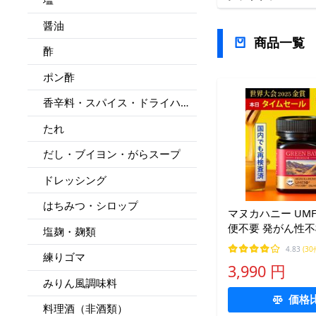
醤油
商品一覧
酢
ポン酢
香辛料・スパイス・ドライハー
ブ
たれ
だし・ブイヨン・がらスープ
ドレッシング
はちみつ・シロップ
マヌカハニー UMF10+ クール
便不要 発がん性不
塩麹・麹類
はちみつ プレミアム 送料
4.83
(30
練りゴマ
MGO261 非加熱 2
3,990 円
免疫 健康維持 食
みりん風調味料
価格
料理酒（非酒類）