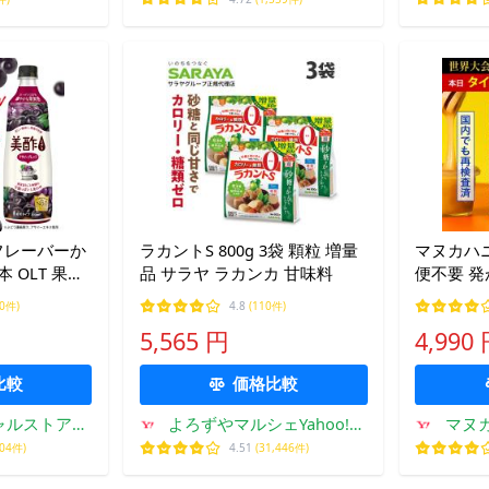
8フレーバーか
ラカントS 800g 3袋 顆粒 増量
マヌカハニー UMF15
本 OLT 果実
品 サラヤ ラカンカ 甘味料
便不要 発
ちょ ミチョ
はちみつ プレ
20件)
4.8
(110件)
アセロラ キ
MGO512
5,565 円
4,990
免疫 健康
比較
価格比較
ャルストア
よろずやマルシェYahoo!シ
マヌ
ョッピング店
ョッピング店
004件)
4.51
(31,446件)