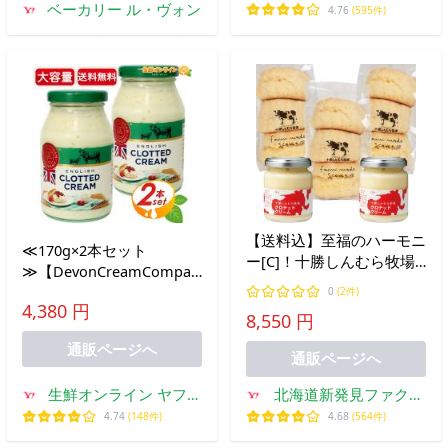
プ
ベーカリー ル・ヴォン
4.76
(595件)
【送料込】至福のハーモニ
≪170g×2本セット
ー[C]！十勝しんむら牧場
≫【DevonCreamCompany】
スコーン(3個入)×3袋 とク
クロテッドクリーム プレ
0
(2件)
ロテッドクリーム2個のセ
4,380 円
ーン 大容量 ミルク 乳製品
8,550 円
ット 箱入 お中元 誕生日
濃厚 クリーム 料理 ギフト
ギフト
通販ページへ
クール冷蔵【コストコ】
通販ページへ
生鮮オンライン ヤフー
北海道新発見ファクト
店
リー
4.74
(148件)
4.68
(564件)