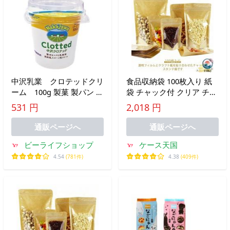
中沢乳業 クロテッドクリ
食品収納袋 100枚入り 紙
ーム 100g 製菓 製パン 手
袋 チャック付 クリア チャ
作り 業務用 プロ用
ック付透明クラフト袋 密
531 円
2,018 円
閉袋 透明窓付き クラフト
紙袋 ジップ袋 食品保存 省
通販ページへ
通販ページへ
スペース 整理しやすい
ビーライフショップ
ケース天国
4.54
(781件)
4.38
(409件)