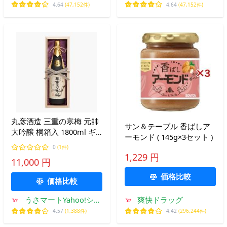
4.64
(47,152件)
4.64
(47,152件)
丸彦酒造 三重の寒梅 元帥
サン＆テーブル 香ばしア
大吟醸 桐箱入 1800ml ギ
ーモンド ( 145g×3セット )
フト 日本酒 清酒 地酒 大
0
(1件)
吟醸 お祝い 贈り物
1,229 円
11,000 円
価格比較
価格比較
うさマートYahoo!ショ
爽快ドラッグ
ッピング店
4.57
(1,388件)
4.42
(296,244件)