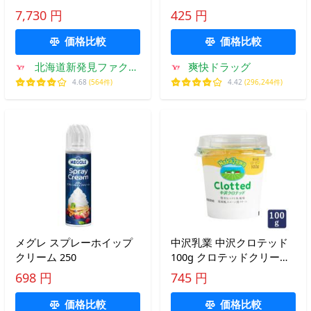
ロテッドクリーム1個 とミ
7,730 円
425 円
ルクジャムプレーン1個の
セット【クール便】箱入
価格比較
価格比較
ギフト
北海道新発見ファクト
爽快ドラッグ
リー
4.68
(564件)
4.42
(296,244件)
メグレ スプレーホイップ
中沢乳業 中沢クロテッド
クリーム 250
100g クロテッドクリーム
スコーン アフタヌーンテ
698 円
745 円
ィー イギリス 英国
価格比較
価格比較