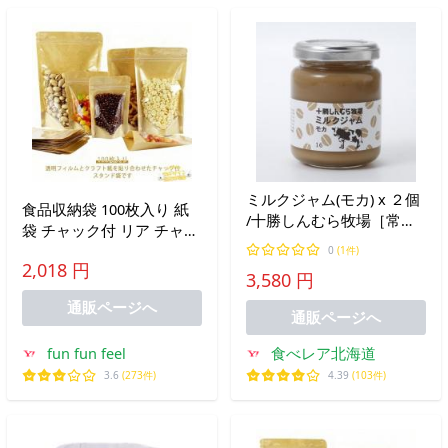
ミルクジャム(モカ) x ２個
食品収納袋 100枚入り 紙
/十勝しんむら牧場［常温
袋 チャック付 リア チャッ
発送］
ク付透明クラフト袋 密閉
0
(1件)
2,018 円
袋 透明窓付き クラフト紙
3,580 円
袋 ジップ袋 食品保存 入り
通販ページへ
人気 おしゃれ
通販ページへ
fun fun feel
食べレア北海道
3.6
(273件)
4.39
(103件)