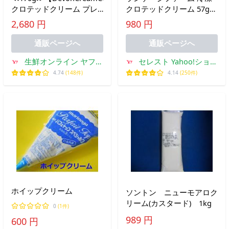
クロテッドクリーム プレ
クロテッドクリーム 57g×1
ーン 大容量 ミルク 乳製品
個［冷凍のみ］イギリス
2,680 円
980 円
濃厚 クリーム スコーン マ
デヴォンシャー【3〜4営
フィン パン 料理 ギフト
業日以内に出荷】
通販ページへ
通販ページへ
クール冷蔵【コストコ】
生鮮オンライン ヤフー
セレスト Yahoo!ショッ
店
ピング店
4.74
(148件)
4.14
(250件)
ホイップクリーム
ソントン ニューモアロク
リーム(カスタード) 1kg
0
(1件)
989 円
600 円