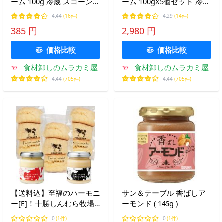
ーム 100g 冷蔵 スコーン
ーム 100gX5個セット 冷蔵
お菓子作り
送料無料
4.44
(16件)
4.29
(14件)
385 円
2,980 円
価格比較
価格比較
食材卸しのムラカミ屋
食材卸しのムラカミ屋
4.44
(705件)
4.44
(705件)
【送料込】至福のハーモニ
サン＆テーブル 香ばしア
ー[E]！十勝しんむら牧場
ーモンド ( 145g )
スコーン(3個入)×3袋 とク
0
(1件)
0
(1件)