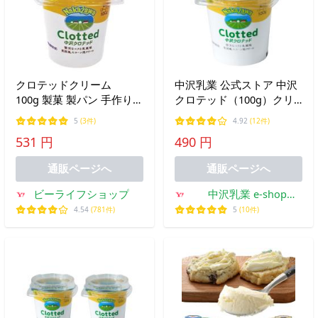
クロテッドクリーム
中沢乳業 公式ストア 中沢
100g 製菓 製パン 手作り
クロテッド（100g）クリ
業務用 プロ用 中沢乳業
ーム スコーン用 アフタ
5
(3件)
4.92
(12件)
ヌーンティー
531 円
490 円
通販ページへ
通販ページへ
ビーライフショップ
中沢乳業 e-shop
Yahoo!店
4.54
(781件)
5
(10件)