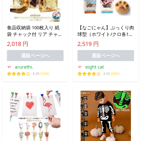
食品収納袋 100枚入り 紙
【なごにゃん】ぷっくり肉
袋 チャック付 リア チャッ
球型（ホワイト/クロ各1袋
ク付透明クラフト袋 密閉
4個入り） / ご当地 名古屋
2,018 円
2,519 円
袋 透明窓付き クラフト紙
お土産 和菓子 お茶菓子 食
袋 ジップ袋 食品保存 入り
べ比べ なごやん チョコク
通販ページへ
通販ページへ
人気 おしゃれ
リーム 猫
arurethi.
eight cat
4.39
(33件)
4.55
(20件)