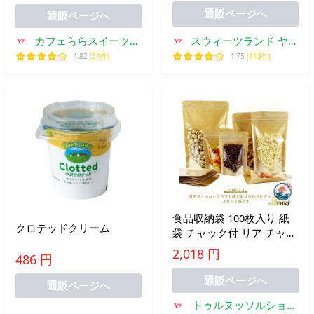
通販ページへ
通販ページへ
カフェららスイーツヤ
スウィーツランド ヤフ
フー店
ー店
4.82
(34件)
4.75
(113件)
食品収納袋 100枚入り 紙
クロテッドクリーム
袋 チャック付 リア チャッ
ク付透明クラフト袋 密閉
2,018 円
486 円
袋 透明窓付き クラフト紙
袋 ジップ袋 食品保存 入り
通販ページへ
通販ページへ
人気 おしゃれ
トゥルヌッソルショッ