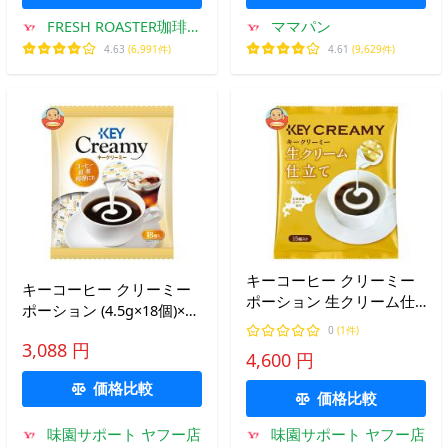
FRESH ROASTER珈琲問
ママパン
屋 Yahoo!店
4.63
(6,991件)
4.61
(9,629件)
キーコーヒー クリーミー
キーコーヒー クリーミー
ポーション 生クリーム仕
ポーション (4.5g×18個)×20
立て 4.5ml×15個×20袋入｜
袋入｜ 送料別
0
(1件)
送料別
3,088 円
4,600 円
価格比較
価格比較
味園サポート ヤフー店
味園サポート ヤフー店