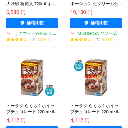
大吟醸 桐箱入 720ml ギフ
ポーション 生クリーム仕
ト 日本酒 清酒 地酒 大吟
立て 4.5ml×15個×20袋入
6,580 円
10,130 円
醸 お祝い 贈り物
×(2ケース)｜ 送料無料
価格比較
価格比較
うさマートYahoo!ショ
MISONOYA ヤフー店
ッピング店
4.57
(1,388件)
4.72
(18,993件)
トーラク らくらくホイッ
トーラク らくらくホイッ
プチョコレート 220ml×6
プチョコレート 220ml×6
個入×(2ケース) チルド 冷
個入×(2ケース) チルド 冷
4,112 円
4,112 円
蔵品｜ 送料無料
蔵品｜ 送料無料