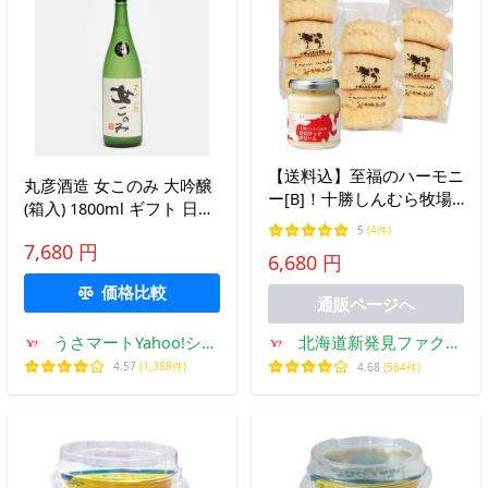
【送料込】至福のハーモニ
丸彦酒造 女このみ 大吟醸
ー[B]！十勝しんむら牧場
(箱入) 1800ml ギフト 日本
スコーン(3個入)×3袋 とク
酒 清酒 地酒 大吟醸 お祝
5
(4件)
ロテッドクリーム1個のセ
7,680 円
い 贈り物
6,680 円
ット 箱入 お中元 誕生日
ギフト
価格比較
通販ページへ
うさマートYahoo!ショ
北海道新発見ファクト
ッピング店
リー
4.57
(1,388件)
4.68
(564件)