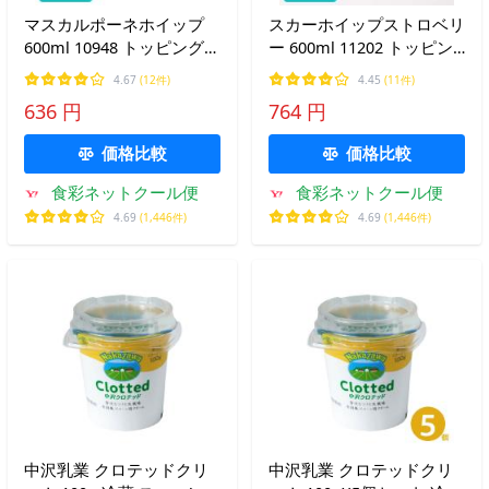
マスカルポーネホイップ
スカーホイップストロベリ
600ml 10948 トッピング
ー 600ml 11202 トッピン
製菓 製パン 材料 チーズ
グ クリーム 製菓 製パン
4.67
(12件)
4.45
(11件)
乳製品 ホイップクリーム
スイーツ いちご 苺 ホイッ
636 円
764 円
プクリーム
価格比較
価格比較
食彩ネットクール便
食彩ネットクール便
4.69
(1,446件)
4.69
(1,446件)
中沢乳業 クロテッドクリ
中沢乳業 クロテッドクリ