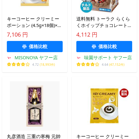
キーコーヒー クリーミー
送料無料 トーラク らくら
ポーション (4.5g×18個)×20
くホイップチョコレート
袋入×(2ケース)｜ 送料無料
220ml×6個入×(2ケース) チ
7,106 円
4,112 円
ルド 冷蔵品
価格比較
価格比較
MISONOYA ヤフー店
味園サポート ヤフー店
4.72
(18,993件)
4.64
(47,152件)
丸彦酒造 三重の寒梅 元帥
キーコーヒー クリーミー