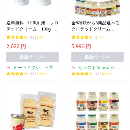
送料無料 中沢乳業 クロ
全8種類から3商品選べる
テッドクリーム 100g
クロテッドクリーム
x2個【冷蔵】 製菓 製パン
170g［冷蔵のみ］【3〜4
4.25
(4件)
4
(4件)
手作り 業務用 送料込み
営業日以内に出荷】
2,022 円
5,990 円
通販ページへ
通販ページへ
ビーライフショップ
セレスト Yahoo!ショッ
ピング店
4.54
(781件)
4.14
(250件)