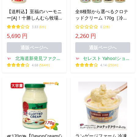
【送料込】至福のハーモニ
全8種類から選べるクロテ
ー[A]！十勝しんむら牧場
ッドクリーム 170g［冷蔵
スコーン(3個入)×2袋 とク
のみ］【3〜4営業日以内
3.83
(6件)
0
(2件)
ロテッドクリーム1個のセ
に出荷】
5,690 円
2,260 円
ット 箱入 お中元 誕生日
ギフト
通販ページへ
通販ページへ
北海道新発見ファクト
セレスト Yahoo!ショッ
リー
ピング店
4.68
(564件)
4.14
(250件)
≪170g≫【DevonCreamCompany】
ランゲージファーム 冷凍