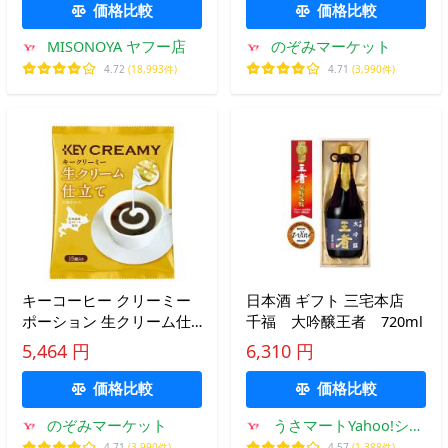
価格比較
価格比較
MISONOYA ヤフー店
のぞみマーケット
4.72
(18,993件)
4.71
(3,990件)
キーコーヒー クリーミー
日本酒 ギフト 三宅本店
ポーション 生クリーム仕
千福 大吟醸王者 720ml
立て 4.5ml×15個×20袋入｜
5,464 円
6,310 円
送料無料
価格比較
価格比較
のぞみマーケット
うさマートYahoo!ショ
ッピング店
4.71
(3,990件)
4.57
(1,388件)