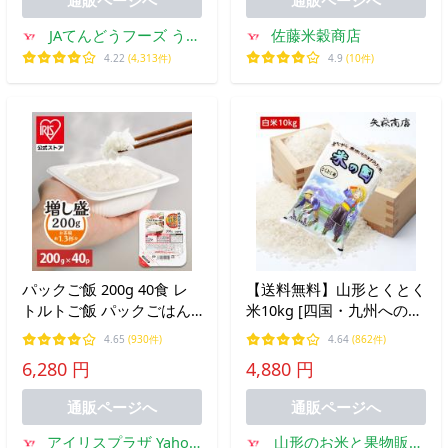
JAてんどうフーズ うま
佐藤米穀商店
いもの通販
4.22
(4,313件)
4.9
(10件)
パックご飯 200g 40食 レ
【送料無料】山形とくとく
トルトご飯 パックごはん
米10kg [四国・九州への配
備蓄用 アイリスオーヤマ
送は＋400円/沖縄・離島へ
4.65
(930件)
4.64
(862件)
米 お米 非常食 防災 仕送
の配送は+1,000円となりま
6,280 円
4,880 円
り 低温製法米
す] 爆買 爆買
通販ページへ
通販ページへ
アイリスプラザ Yahoo!
山形のお米と果物販売