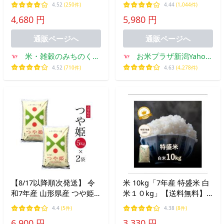
ブレンド米 複数原料米 令
のおすすめ
4.52
(250件)
4.44
(1,044件)
和7年産 爆買
4,680 円
5,980 円
通販ページへ
通販ページへ
米・雑穀のみちのく農
お米プラザ新潟Yahoo!
業研究所
店
4.52
(710件)
4.63
(4,278件)
【8/17以降順次発送】 令
米 10kg「7年産 特盛米 白
和7年産 山形県産 つや姫
米１０kg」【送料無料】
5kg×2 10kg 米 白米 特別栽
【訳あり】【国内産】【7
4.4
(5件)
4.38
(8件)
培米 送料無料 爆買
年産】【精米】【白米】
6,900 円
3,330 円