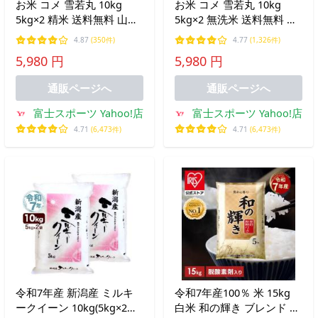
お米 コメ 雪若丸 10kg
お米 コメ 雪若丸 10kg
5kg×2 精米 送料無料 山形
5kg×2 無洗米 送料無料 山
県産 令和7年産 令和七年
形県産 令和7年産 令和七
4.87
(350件)
4.77
(1,326件)
産 爆買
年産 爆買
5,980 円
5,980 円
通販ページへ
通販ページへ
富士スポーツ Yahoo!店
富士スポーツ Yahoo!店
4.71
(6,473件)
4.71
(6,473件)
令和7年産 新潟産 ミルキ
令和7年産100％ 米 15kg
ークイーン 10kg(5kg×2袋)
白米 和の輝き ブレンド 国