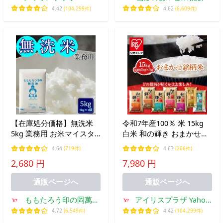
店
の矢萩商店
4.42
(104,299件)
4.62
(6,609件)
【在庫処分価格】無洗米
令和7年産100％ 米 15kg
5kg 業務用 お米マイスタ
白米 和の輝き おまかせ銘
ーブレンド 送料無料
柄米 銘柄 おまかせ 国産
4.64
(719件)
4.63
(266件)
15キロ 5kg 3袋 密封新鮮
2,680 円
7,980 円
パック 低温製法米 送料無
料 アイリスオーヤマ *
通販ページへ
通販ページへ
ももたろう印の岡萬米
アイリスプラザ Yahoo!
市場
店
4.72
(6,549件)
4.42
(104,299件)