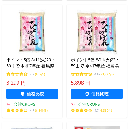
ポイント5倍 8/11(火)23：
ポイント5倍 8/11(火)23：
59まで 令和7年産 福島県
59まで 令和7年産 福島県
産ひとめぼれ 白米 送料無
産ひとめぼれ 白米 送料無
4.7
(657件)
4.69
(3,297件)
料 5kg(5kg×1袋) 米 お米 白
料 10kg(5kg×2袋) 米 お米
3,299 円
5,898 円
米 コメ こめ 白米 5kg
白米 コメ こめ 白米 10kg
価格比較
価格比較
会津CROPS
会津CROPS
4.7
(6,360件)
4.7
(6,360件)