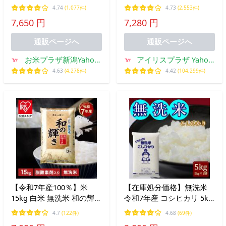
米 もちもち食感 送料無料
産 15キロ 5kg 3袋 密封新
4.74
(1,077件)
4.73
(2,553件)
（北海道・九州・沖縄除
鮮パック 低温製法米 送料
7,650 円
7,280 円
く）
無料 アイリスオーヤマ *
通販ページへ
通販ページへ
お米プラザ新潟Yahoo!
アイリスプラザ Yahoo!
店
店
4.63
(4,278件)
4.42
(104,299件)
【令和7年産100％】米
【在庫処分価格】無洗米
15kg 白米 無洗米 和の輝き
令和7年産 コシヒカリ 5kg
ブレンド米 国産 5kg 3袋
(5kg×1袋) 岡山県産 米 お
4.7
(122件)
4.68
(69件)
15キロ 密封新鮮パック お
米 送料無料