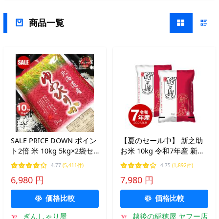
商品一覧
SALE PRICE DOWN ポイン
【夏のセール中】 新之助
ト2倍 米 10kg 5kg×2袋セ
お米 10kg 令和7年産 新潟
ット お米 ゆめぴりか 北海
県産 一等米 送料無料 沖縄
4.77
(5,411件)
4.75
(1,892件)
道産 白米 令和7年産 送料
のぞく お中元
6,980 円
7,980 円
無料
価格比較
価格比較
ぎんしゃり屋
越後の稲穂屋 ヤフー店