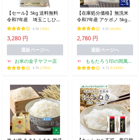
【セール】5kg 送料無料
【在庫処分価格】無洗米
令和7年産 埼玉こしひか
令和7年産 アケボノ 5kg
り
(5kg×1袋) 岡山県産 米 お
4.56
(18件)
4.55
(454件)
米 送料無料
3,280 円
2,780 円
通販ページへ
通販ページへ
お米の金子ヤフー店
ももたろう印の岡萬米
市場
4.76
(278件)
4.72
(6,549件)
米 お米 あきたこまち 無洗
【キャンセル不可・着日指