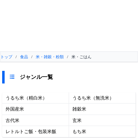
トップ
/
食品
/
米・雑穀・粉類
/
米・ごはん
ジャンル一覧
うるち米（精白米）
うるち米（無洗米）
外国産米
雑穀米
古代米
玄米
レトルトご飯・包装米飯
もち米