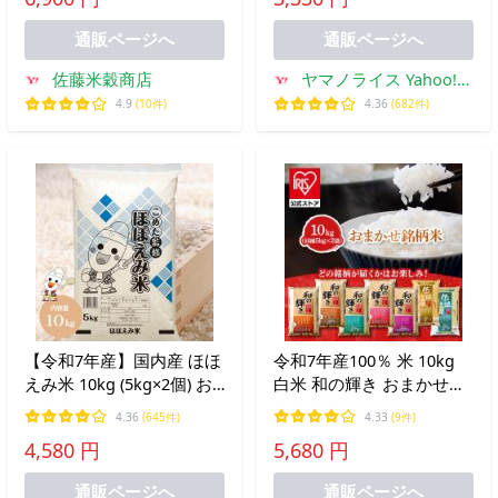
【ノークレームノーリター
ン】
通販ページへ
通販ページへ
佐藤米穀商店
ヤマノライス Yahoo!シ
ョップ店
4.9
(10件)
4.36
(682件)
【令和7年産】国内産 ほほ
令和7年産100％ 米 10kg
えみ米 10kg (5kg×2個) お
白米 和の輝き おまかせ銘
米 米 ごはん おいしい 送
柄米 銘柄 おまかせ 国産
4.36
(645件)
4.33
(9件)
料無料 白米
10キロ 5kg 2袋 密封新鮮
4,580 円
5,680 円
パック 低温製法米 送料無
料 アイリスオーヤマ *
通販ページへ
通販ページへ