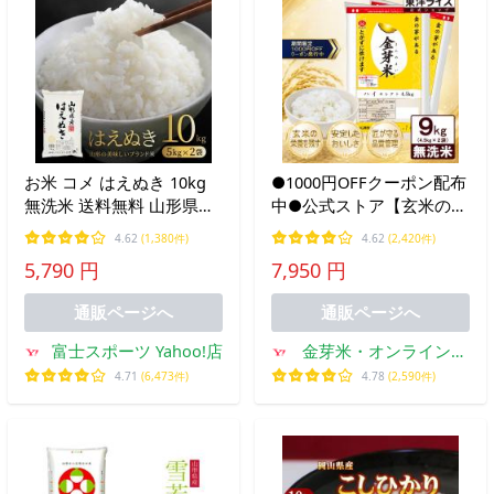
お米 コメ はえぬき 10kg
●1000円OFFクーポン配布
無洗米 送料無料 山形県産
中●公式ストア【玄米の栄
令和7年産 令和七年産
養を残したごはん】金芽米
4.62
(1,380件)
4.62
(2,420件)
5kg×2 爆買
【無洗米】ハイセレクト
5,790 円
7,950 円
9kg (4.5kg×2袋) 送料無料
国産米 お米 白米 精米工場
通販ページへ
通販ページへ
直送
富士スポーツ Yahoo!店
金芽米・オンラインシ
ョップ
4.71
(6,473件)
4.78
(2,590件)