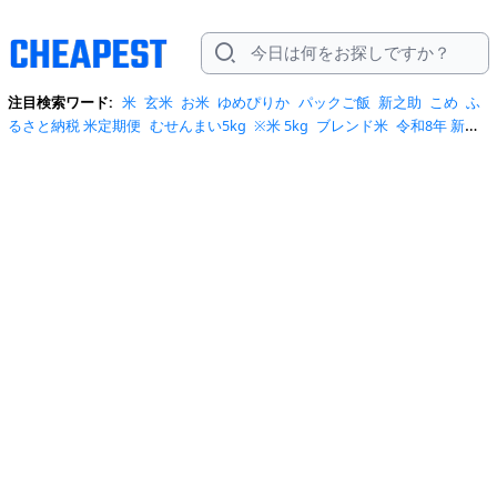
注目検索ワード:
米
玄米
お米
ゆめぴりか
パックご飯
新之助
こめ
ふ
るさと納税 米定期便
むせんまい5kg
※米 5kg
ブレンド米
令和8年 新米
ふるさと納税 米
無洗米
5キロ
お米 5kg
無洗米 5kg
米 30kg
米10kg
米5kg
ご飯
さとうのごはんつや姫
はれわたり
みずかがみ
もち米
サ
サニシキ
五穀米
令和8年 新米 特別栽培米
白米 10kg
石川県 米 ふるさと
納税
米5きろ
jaてんどう
lohaco 米
おこめ
お米 10kg 石川
お米 1kg
く
ろまい
こめたつ
ごはん
ざっこく