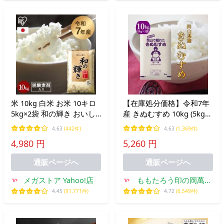
米 10kg 白米 お米 10キロ
【在庫処分価格】令和7年
5kg×2袋 和の輝き おいし
産 きぬむすめ 10kg (5kg×2
さ長持ち製法 低温製法米
袋) 岡山県産 精米 米 お米
4.63
(442件)
4.63
(1,369件)
精米 アイリスオーヤマ ア
送料無料
4,980 円
5,260 円
イリスフーズ *
通販ページへ
通販ページへ
メガストア Yahoo!店
ももたろう印の岡萬米
市場
4.45
(91,771件)
4.72
(6,549件)