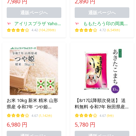
7,980 円
2,890 円
いしさ長持ち製法 低温製
法米 送料無料 アイリスオ
通販ページへ
通販ページへ
ーヤマ *
アイリスプラザ Yahoo!
ももたろう印の岡萬米
店
市場
4.42
(104,299件)
4.72
(6,549件)
お米 10kg 新米 精米 山形
【8/17以降順次発送】 送
県産 令和7年 つや姫
料無料 令和7年 秋田県産
10kg(5kg×2袋) 爆買 送料無
あきたこまち 10kg 白米 米
4.67
(1,142件)
4.67
(9件)
料 ※一部地域を除く 着日
爆買
6,980 円
5,780 円
指定不可 キャンセル不可
rts1007
通販ページへ
通販ページへ