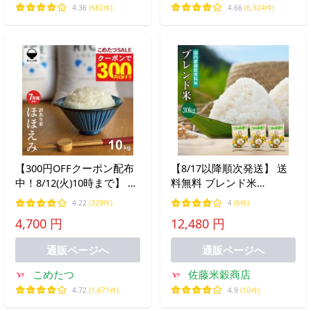
ョップ店
4.36
(682件)
4.66
(6,924件)
【300円OFFクーポン配布
【8/17以降順次発送】 送
中！8/12(火)10時まで】 米
料無料 ブレンド米
お米 10kg ほほえみ 西日本
30kg(10kg×3袋) 国内産複
4.22
(329件)
4
(6件)
産 オリジナル米 令和7年
数原料米 白米 爆買
4,700 円
12,480 円
産米使用 5kg×2袋 訳あり
米 暮らし応援価格
通販ページへ
通販ページへ
こめたつ
佐藤米穀商店
4.72
(1,671件)
4.9
(10件)