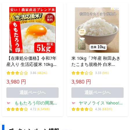
【在庫処分価格】令和7年
米 10kg「7年産 秋田あき
産入り 生活応援米 10kg
たこまち規格外 白米
(5kg×2袋) 送料無料
10kg」【7年産100％】
3.86
(482件)
3.33
(9件)
【あきたこまち】【規格外
3,980 円
3,980 円
米】【訳あり】【精米】
【白米】【送料無料】
通販ページへ
通販ページへ
ももたろう印の岡萬米
ヤマノライス Yahoo!シ
市場
ョップ店
4.72
(6,549件)
4.36
(682件)