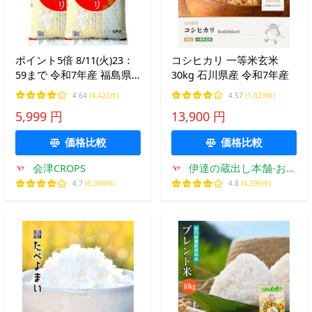
ポイント5倍 8/11(火)23：
コシヒカリ 一等米玄米
59まで 令和7年産 福島県
30kg 石川県産 令和7年産
産コシヒカリ 白米 送料無
4.64
(4,422件)
4.57
(1,029件)
料 10kg(5kg×2袋) 米 お米
5,999 円
13,900 円
白米 コメ こめ 白米 10kg
価格比較
価格比較
会津CROPS
伊達の蔵出し本舗-お米
の匠
4.7
(6,360件)
4.8
(4,296件)