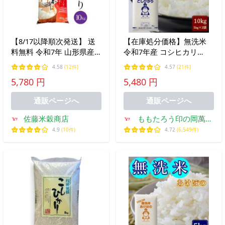
【8/17以降順次発送】 送
【在庫処分価格】無洗米
料無料 令和7年 山形県産
令和7年産 コシヒカリ
こしひかり 10kg 米 コシヒ
10kg (5kg×2袋) 岡山県産
4.58
(12件)
4.57
(21件)
カリ 白米 米 お米 爆買
米 お米 送料無料
5,780 円
5,480 円
通販ページへ
通販ページへ
佐藤米穀商店
ももたろう印の岡萬米
市場
4.9
(10件)
4.72
(6,549件)