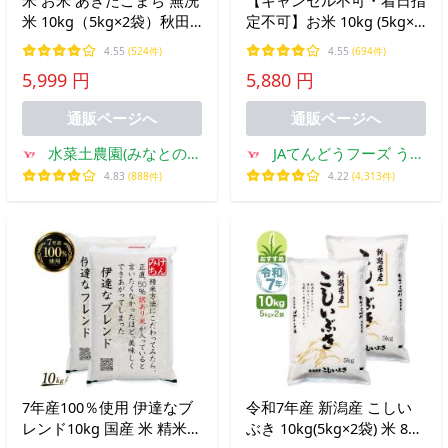
米 10kg（5kg×2袋）秋田
定不可】お米 10kg (5kg×2
県産 農家直送（選べるプ
袋) はえぬき 山形県産 令
4.55
(524件)
4.55
(694件)
レゼント付き） 令和7年産
和7年産 精米 お米 単一原
5,999 円
5,880 円
料米 爆買 rhn1007
通販ページへ
通販ページへ
水菜土農園(みなとのう
JAてんどうフーズ うま
えん)
いもの通販
4.83
(888件)
4.22
(4,313件)
7年産100％使用 伊達なブ
令和7年産 新潟産 こしい
レンド10kg 国産 米 精米
ぶき 10kg(5kg×2袋) 米 8月