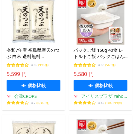
令和7年産 福島県産天のつ
パックご飯 150g 40食 レ
ぶ 白米 送料無料
トルトご飯 パックごはん
10kg(5kg×2袋) 米 お米 白
備蓄用 アイリスオーヤマ
4.69
(996件)
4.68
(569件)
米 コメ こめ 白米 10kg
米 お米 ひとり暮らし 非常
5,599 円
5,580 円
食 防災 仕送り
価格比較
価格比較
会津CROPS
アイリスプラザ Yahoo!
店
4.7
(6,360件)
4.42
(104,299件)