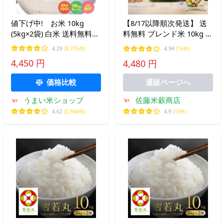
値下げ中! お米 10kg
【8/17以降順次発送】 送
(5kg×2袋) 白米 送料無料
料無料 ブレンド米 10kg 国
安い ブレンド米 アウトレ
内産複数原料米 白米 爆買
4.29
(8,705件)
4.94
(16件)
ット たべよまい 訳あり う
4,450 円
4,480 円
まい米ショップ
価格比較
通販ページへ
佐藤米穀商店
うまい米ショップ
4.9
(10件)
4.62
(2,940件)