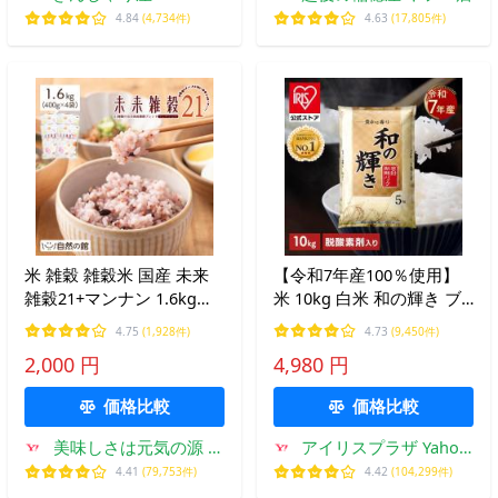
4.84
(4,734件)
4.63
(17,805件)
米 雑穀 雑穀米 国産 未来
【令和7年産100％使用】
雑穀21+マンナン 1.6kg
米 10kg 白米 和の輝き ブ
400g×4 もち麦配合 まとめ
レンド米 令和7年産 国産
4.75
(1,928件)
4.73
(9,450件)
買い ダイエット セール 訳
5kg 2袋 10キロ おいしさ
2,000 円
4,980 円
あり食品 簡易梱包 非常食
長持ち製法 低温製法米 送
もちプチ 爆買
料無料 アイリスオーヤマ
価格比較
価格比較
美味しさは元気の源 自
アイリスプラザ Yahoo!
然の館
店
4.41
(79,753件)
4.42
(104,299件)