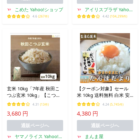
こめた Yahoo!ショップ
アイリスプラザ Yahoo!
店
4.6
(267件)
4.42
(104,299件)
玄米 10kg「7年産 秋田こ
【クーポン対象】セール
つぶ玄米 10kg」【こつ
米 10kg 送料無料 白米 安
ぶ】【秋田県産】【７年産
い 訳あり ブレンド米『国
4.31
(13件)
4.24
(5,745件)
100%】【送料無料】
内産たんぼだより白米
3,680 円
4,380 円
10kg』
通販ページへ
通販ページへ
ヤマノライス Yahoo!シ
まんま屋