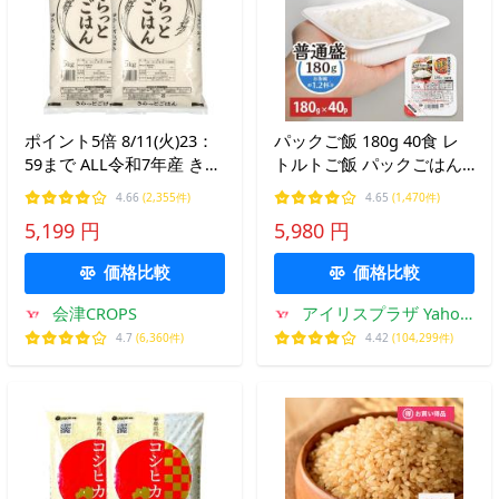
ポイント5倍 8/11(火)23：
パックご飯 180g 40食 レ
59まで ALL令和7年産 きら
トルトご飯 パックごはん
っとごはん 白米 送料無料
備蓄用 アイリスオーヤマ
4.66
(2,355件)
4.65
(1,470件)
10kg(5kg×2袋) 米 お米 白
米 お米 ひとり暮らし 非常
5,199 円
5,980 円
米 コメ こめ 白米 10kg
食 防災 低温製法
価格比較
価格比較
会津CROPS
アイリスプラザ Yahoo!
店
4.7
(6,360件)
4.42
(104,299件)