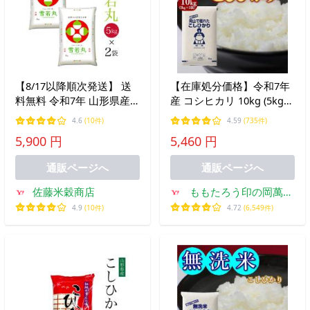
【8/17以降順次発送】 送
【在庫処分価格】令和7年
料無料 令和7年 山形県産
産 コシヒカリ 10kg (5kg×2
雪若丸 10kg(5kg×2) 米 白
袋) 岡山県産 米 お米 送料
4.6
(10件)
4.59
(735件)
米 爆買
無料
5,900 円
5,460 円
通販ページへ
通販ページへ
佐藤米穀商店
ももたろう印の岡萬米
市場
4.9
(10件)
4.72
(6,549件)