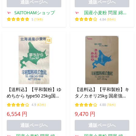
通販ページへ
通販ページへ
SAITOHAMショップ
国産小麦粉 問屋 綿鍬
商店
5
(19件)
4.84
(99件)
【送料込】【平和製粉】ゆ
【送料込】【平和製粉】キ
めちから type50 25kg国産
タノカオリ25kg 国産強力
強力粉 業務用国産小麦粉
粉 きたのかおり100% 北海
4.9
(63件)
4.88
(16件)
100％使用 パン・麺類用
道産 国産小麦
6,554 円
9,470 円
業務用サイズ 強力粉 北海
道産小麦 ベーグル用粉
通販ページへ
通販ページへ
国産小麦粉 問屋 綿鍬
国産小麦粉 問屋 綿鍬