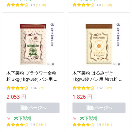
4.9
(115件)
4.8
(365件)
木下製粉 ブラウワー全粒
木下製粉 はるみずき
粉 3kg(1kg×3袋) パン用 強
1kg×3袋 パン用 強力粉 小
力粉 小麦粉 全粒粉小麦粉
麦粉 香川県産小麦100% 国
4.56
(9件)
4.52
(21件)
チャック付ラミネート袋
産小麦 チャック付きラミ
2,053 円
1,826 円
ファリーナコーポレーショ
ネート袋 ファリーナコー
ン
ポレーション
通販ページへ
通販ページへ
木下製粉
木下製粉
4.9
(115件)
4.9
(115件)