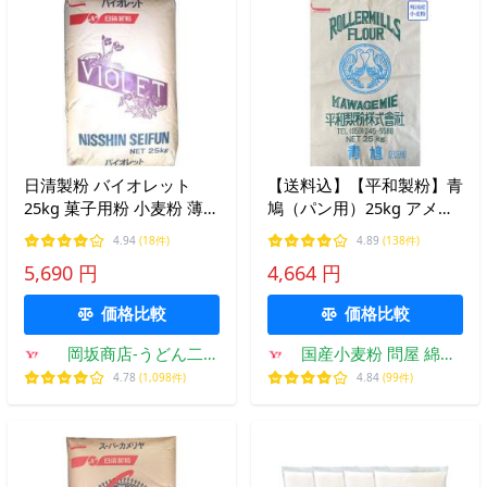
日清製粉 バイオレット
【送料込】【平和製粉】青
25kg 菓子用粉 小麦粉 薄力
鳩（パン用）25kg アメリ
粉 業務用
カ産小麦 強力粉（オーシ
4.94
(18件)
4.89
(138件)
ョン クラス）
5,690 円
4,664 円
価格比較
価格比較
岡坂商店-うどん二
国産小麦粉 問屋 綿鍬
番.com-Yahoo!店
商店
4.78
(1,098件)
4.84
(99件)