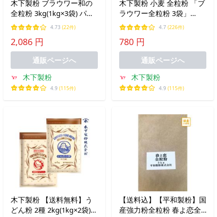
木下製粉 ブラウワー和の
木下製粉 小麦 全粒粉 「ブ
全粒粉 3kg(1kg×3袋) パン
ラウワー全粒粉 3袋」
用 強力粉 小麦粉 全粒粉小
750g ( 250g × 3 ) パン用 小
4.73
(22件)
4.7
(226件)
麦粉 チャック付ラミネー
麦粉 強力粉 HBジャスト1
2,086 円
780 円
ト袋 ファリーナコーポレ
斤サイズ ファリーナコー
ーション
ポレーション
通販ページへ
通販ページへ
木下製粉
木下製粉
4.9
(115件)
4.9
(115件)
木下製粉 【送料無料】う
【送料込】【平和製粉】国
どん粉 2種 2kg(1kg×2袋)
産強力粉全粒粉 春よ恋全