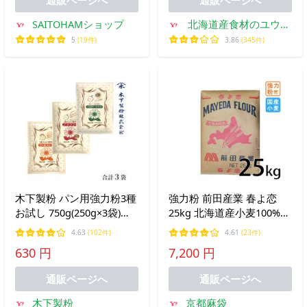
SAITOHAMショップ
北海道産食材のユウテ
ック
5
(19件)
3.86
(345件)
木下製粉 パン用強力粉3種
強力粉 前田産業 春よ恋
お試し 750g(250g×3袋)
25kg 北海道産小麦100%
（小麦粉・強力粉・全粒
北海道探訪 国産小麦 業務
4.63
(102件)
4.61
(23件)
粉） ファリーナコーポレ
用 国産 爆買
630 円
7,200 円
ーション
通販ページへ
通販ページへ
木下製粉
京都麻袋