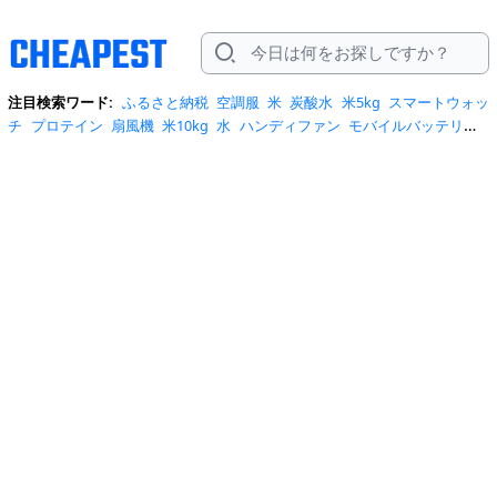
注目検索ワード:
ふるさと納税
空調服
米
炭酸水
米5kg
スマートウォッ
チ
プロテイン
扇風機
米10kg
水
ハンディファン
モバイルバッテリー
スマホケース
トイレットペーパー
スポットクーラー
サーキュレータ
ー
ビール
サンダル
クーラーボックス
お菓子
日傘
エアコン
tシャ
ツ
スーツケース
水 2リットル
クロックス
桃
ワンピース
ショルダーバ
ッグ
みず
iphone17 ケース
お中元
コーヒー
ポータブル電源
トートバ
ッグ
サンダル レディース
リュック
自転車
掃除機