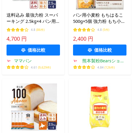
送料込み 最強力粉 スーパ
パン用小麦粉 もちはるこ
ーキング 2.5kg×4 パン用
500g×5個 強力粉 もち小麦
小麦粉 送料無料 4袋セッ
パン用 九州産 モチハルカ
4.8
(86件)
4.8
(5件)
ト 【沖縄は別途追加送料
ホームベーカリー 熊本製
4,700 円
2,400 円
必要】 日清製粉 強力粉 食
粉 爆買
パン ママパン
価格比較
価格比較
ママパン
熊本製粉Bearsショッ
プ
4.61
(9,629件)
4.84
(126件)