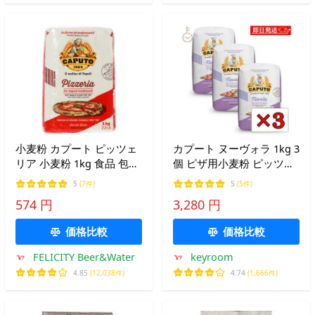
小麦粉 カプート ピッツェ
カプート ヌーヴォラ 1kg 3
リア 小麦粉 1kg 食品 包装
個 ピザ用小麦粉 ピッツァ
不可
0粉 ナポリ コンテンポラ
5
(7件)
5
(5件)
ネア フォカッチャ まとめ
574 円
3,280 円
買い ランキング ポイント
消化 爆買 父の日 お中元
価格比較
価格比較
FELICITY Beer&Water
keyroom
4.85
(12,038件)
4.74
(1,666件)