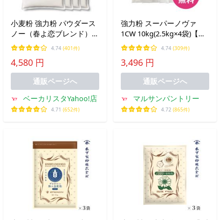
小麦粉 強力粉 パウダース
強力粉 スーパーノヴァ
ノー（春よ恋ブレンド）
1CW 10kg(2.5kg×4袋)【送
10kg（2.5kg×4袋）送料無
料無料】【常温同梱OK】
4.74
(401件)
4.74
(309件)
料
4,580 円
3,496 円
通販ページへ
通販ページへ
ベーカリスタYahoo!店
マルサンパントリー
4.71
(652件)
4.72
(865件)