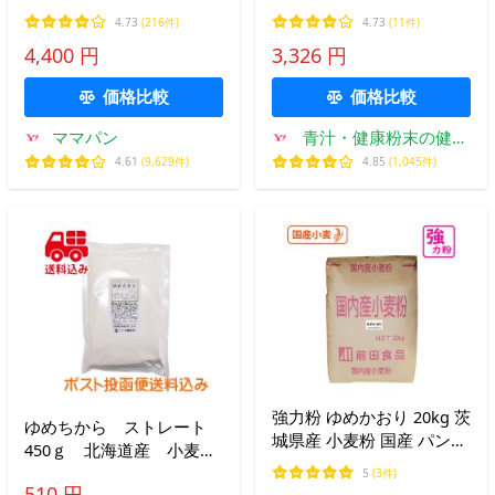
力粉 北海道産パン用小麦
ン用 北海道産
4.73
(216件)
4.73
(11件)
粉 春よ恋+ゆめちから 国
4,400 円
3,326 円
産小麦粉【沖縄は別途追加
送料必要】
価格比較
価格比較
ママパン
青汁・健康粉末の健康
生活研究所
4.61
(9,629件)
4.85
(1,045件)
強力粉 ゆめかおり 20kg 茨
ゆめちから ストレート
城県産 小麦粉 国産 パン用
450ｇ 北海道産 小麦強
粉 パン用小麦粉 パン用強
力粉 送料無料
5
(3件)
力粉 パン粉 食パン 菓子パ
510 円