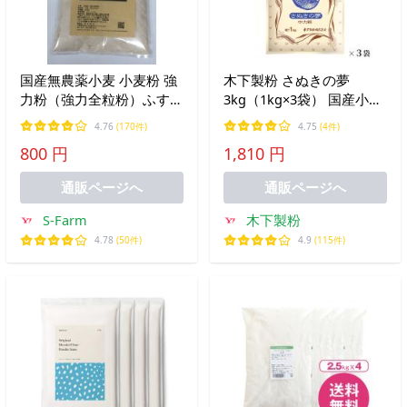
国産無農薬小麦 小麦粉 強
木下製粉 さぬきの夢
力粉（強力全粒粉）ふすま
3kg（1kg×3袋） 国産小麦
多め（ふすま粉の代用
100％ 手打ちうどん用 中
4.76
(170件)
4.75
(4件)
に） 900g
力粉 小麦粉 チャック付き
800 円
1,810 円
ラミネート袋 ファリーナ
コーポレーション
通販ページへ
通販ページへ
S-Farm
木下製粉
4.78
(50件)
4.9
(115件)