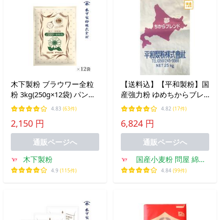
木下製粉 ブラウワー全粒
【送料込】【平和製粉】国
粉 3kg(250g×12袋) パン用
産強力粉 ゆめちからブレ
強力粉 小麦粉 全粒粉小麦
ンド 25kg 北海道産小麦粉
4.83
(63件)
4.82
(17件)
粉 HBジャスト 1斤サイズ
100％使用 パン用 業務用
2,150 円
6,824 円
ファリーナコーポレーショ
サイズ 北海道産小麦
ン
通販ページへ
通販ページへ
木下製粉
国産小麦粉 問屋 綿鍬
商店
4.9
(115件)
4.84
(99件)