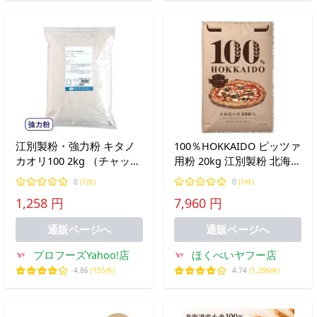
江別製粉・強力粉 キタノ
100％HOKKAIDO ピッツァ
カオリ100 2kg （チャック
用粉 20kg 江別製粉 北海道
袋）｜小麦粉
産 国産 強力粉 小麦粉 業
0
(1件)
0
(1件)
務用 送料無料（沖縄・離
1,258 円
7,960 円
島を除く）
通販ページへ
通販ページへ
プロフーズYahoo!店
ほくべいヤフー店
4.86
(155件)
4.74
(1,296件)