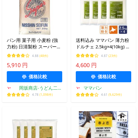
パン用 菓子用 小麦粉 (強
送料込み ママパン 薄力粉
力粉) 日清製粉 スーパーカ
ドルチェ 2.5kg×4(10kg) 菓
メリヤ 25kg【日清製粉正
子用小麦粉 北海道産 江別
4.88
(48件)
4.87
(23件)
規特約店】
製粉 国産小麦粉 シフォン
5,910 円
4,600 円
ケーキ スポンジケーキ ま
とめ割
価格比較
価格比較
岡坂商店-うどん二
ママパン
番.com-Yahoo!店
4.78
(1,098件)
4.61
(9,629件)