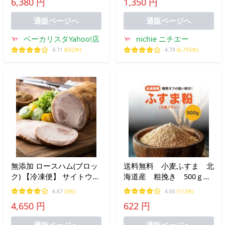
6,380 円
1,350 円
ん白 RSL
通販ページへ
通販ページへ
ベーカリスタYahoo!店
nichie ニチエー
4.71
(652件)
4.79
(6,755件)
無添加 ロースハム(ブロッ
送料無料 小麦ふすま 北
ク) 【冷凍便】 サイトウハ
海道産 粗挽き 500ｇ
ムせき 無塩ハム 2007年
チャック付き
4.67
(3件)
4.65
(112件)
IFFAコンテスト銀賞受賞
4,650 円
622 円
飛騨旨豚
通販ページへ
通販ページへ