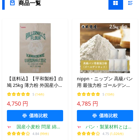
商品一覧
【送料込】【平和製粉】白
nippn・ニップン 高級パン
鳩 25kg 薄力粉 外国産小麦
用 最強力粉 ゴールデンヨ
粉 業務用 菓子用粉 25キロ
ット 2.5kg×5袋（製パン・
5
(14件)
5
(10件)
食パン）
4,750 円
4,785 円
価格比較
価格比較
国産小麦粉 問屋 綿鍬
パン・製菓材料とはと
商店
むぎの半鐘屋
4.84
(99件)
4.75
(1,026件)