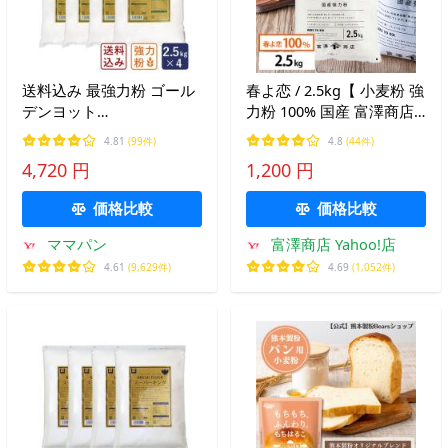
送料込み 最強力粉 ゴール
春よ恋 / 2.5kg【 小麦粉 強
デンヨット
力粉 100% 国産 富澤商店
2.5kg×4（10kg） パン用小
製パン パン作り 製菓 お菓
4.81
(99件)
4.8
(44件)
麦粉 送料無料 4袋セット
子作り 】
4,720 円
1,200 円
【沖縄は別途追加送料】
食パン パン作り ママパン
価格比較
価格比較
ママパン
富澤商店 Yahoo!店
4.61
(9,629件)
4.69
(1,052件)