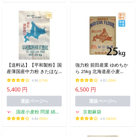
【送料込】【平和製粉】国
強力粉 前田産業 ゆめちか
産薄国産中力粉 きたほな
ら 25kg 北海道産小麦
み２等粉 25ｋｇ北海道産
100% 北海道探訪 国産小麦
4.86
(21件)
4.83
(30件)
小麦粉 国産小麦粉 うどん
業務用 国産 爆買
5,400 円
6,500 円
用粉 つけ麺 中力粉 25キロ
中華まん 饅頭 和菓子用
通販ページへ
通販ページへ
国産小麦粉 問屋 綿鍬
京都麻袋
商店
4.84
(99件)
4.8
(365件)