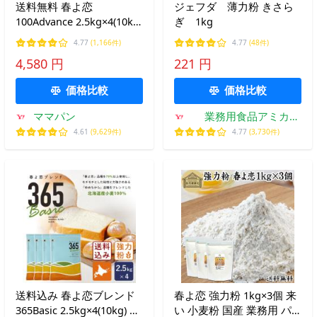
送料無料 春よ恋
ジェフダ 薄力粉 きさら
100Advance 2.5kg×4(10kg)
ぎ 1kg
まとめ買い 強力粉 北海道
4.77
(1,166件)
4.77
(48件)
産パン用小麦粉 春よ恋
4,580 円
221 円
100% 国産小麦粉【沖縄は
別途追加送料必要】
価格比較
価格比較
ママパン
業務用食品アミカ
Yahoo!店
4.61
(9,629件)
4.77
(3,730件)
送料込み 春よ恋ブレンド
春よ恋 強力粉 1kg×3個 来
365Basic 2.5kg×4(10kg) 強
い 小麦粉 国産 業務用 パ