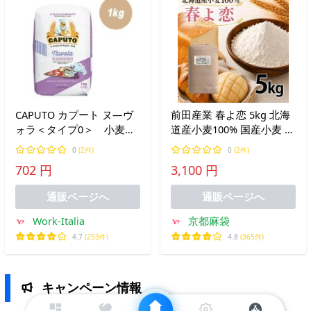
CAPUTO カプート ヌ―ヴ
前田産業 春よ恋 5kg 北海
ォラ＜タイプ0＞ 小麦粉
道産小麦100% 国産小麦 ホ
1kg
ームベーカリー 食パン 製
0
(2件)
0
(2件)
菓用 製パン用 お菓子 手作
702 円
3,100 円
り 製菓製パン材料 パン作
り 爆買
通販ページへ
通販ページへ
Work-Italia
京都麻袋
4.7
(253件)
4.8
(365件)
キャンペーン情報