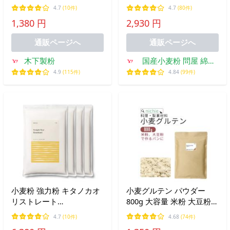
(小麦粉・中力粉) お試しセ
粒粉 5kg 北海道産小麦粉
4.7
(10件)
4.7
(80件)
ット ファリーナコーポレ
100％使用 強力粉
1,380 円
2,930 円
ーション
通販ページへ
通販ページへ
木下製粉
国産小麦粉 問屋 綿鍬
商店
4.9
(115件)
4.84
(99件)
小麦粉 強力粉 キタノカオ
小麦グルテン パウダー
リストレート
800g 大容量 米粉 大豆粉
10kg（2.5kg×4袋） 北海道
パン作り ホームベーカリ
4.7
(10件)
4.68
(74件)
産 パン用
ー グルテン粉 活性小麦た