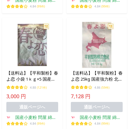
商店
商店
4.84
(99件)
4.84
(99件)
【送料込】【平和製粉】春
【送料込】【平和製粉】春
よ恋 小袋 1ｋｇ×5 国産強
よ恋 25kg 国産強力粉 北海
力粉 国産 北海道 強力粉
道産小麦粉 100％使用 パ
4.88
(121件)
4.86
(59件)
パン用小麦粉 はるよこい
ン用 業務用サイズ 強力粉
3,000 円
7,128 円
１キロ チャック袋 ホーム
ベーグル用粉
ベーカリー
通販ページへ
通販ページへ
国産小麦粉 問屋 綿鍬
国産小麦粉 問屋 綿鍬
商店
商店
4.84
(99件)
4.84
(99件)