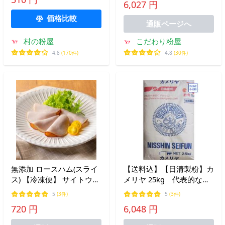
6,027 円
ン 業務用 前田食品
価格比較
通販ページへ
村の粉屋
こだわり粉屋
4.8
(170件)
4.8
(30件)
無添加 ロースハム(スライ
【送料込】【日清製粉】カ
ス) 【冷凍便】 サイトウハ
メリヤ 25kg 代表的なパ
ム 無塩せきハム 2007年
ン用粉
5
(3件)
5
(3件)
IFFAコンテスト銀賞受賞
720 円
6,048 円