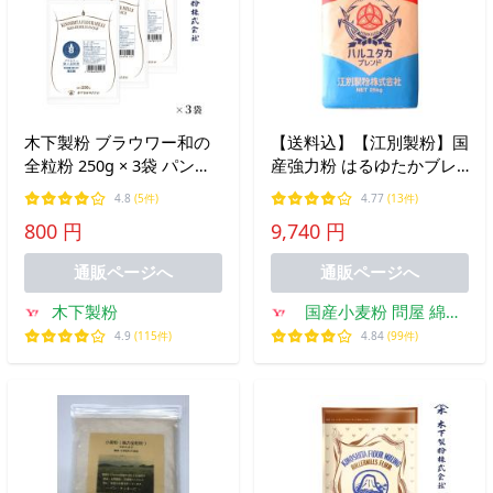
木下製粉 ブラウワー和の
【送料込】【江別製粉】国
全粒粉 250g × 3袋 パン用
産強力粉 はるゆたかブレ
強力粉 小麦粉 全粒粉小麦
ンド 25kg はるゆたか 北海
4.8
(5件)
4.77
(13件)
粉 ファリーナコーポレー
道産小麦粉100％使用 パ
800 円
9,740 円
ション
ン・麺類用 業務用サイズ
国産小麦
通販ページへ
通販ページへ
木下製粉
国産小麦粉 問屋 綿鍬
商店
4.9
(115件)
4.84
(99件)