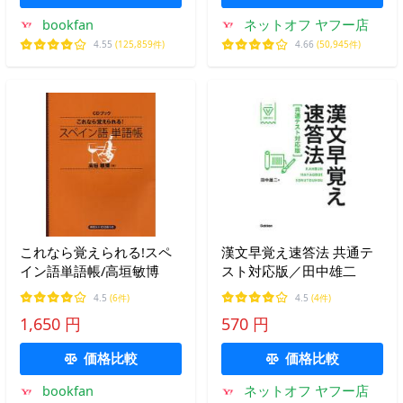
bookfan
ネットオフ ヤフー店
4.55
(125,859件)
4.66
(50,945件)
これなら覚えられる!スペ
漢文早覚え速答法 共通テ
イン語単語帳/高垣敏博
スト対応版／田中雄二
4.5
(6件)
4.5
(4件)
1,650 円
570 円
価格比較
価格比較
bookfan
ネットオフ ヤフー店