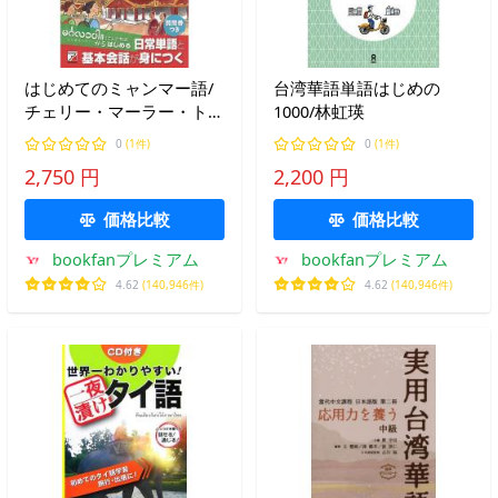
はじめてのミャンマー語/
台湾華語単語はじめの
チェリー・マーラー・トゥ
1000/林虹瑛
ィン
0
(1件)
0
(1件)
2,750 円
2,200 円
価格比較
価格比較
bookfanプレミアム
bookfanプレミアム
4.62
(140,946件)
4.62
(140,946件)