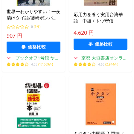
世界一わかりやすい！一夜
応用力を養う実用台湾華
漬けタイ語/藤崎ポンパン
語 中級 / トウ守信
(著者),早坂裕一郎(著者)
0
(1件)
4,620 円
907 円
価格比較
価格比較
ブックオフ1号館 ヤフ
京都 大垣書店オンライ
ーショッピング店
ン
4.55
(17,669件)
4.66
(2,944件)
キクタン中国語 入門編／