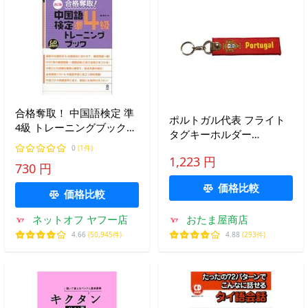
合格奪取！ 中国語検定 準
ポルトガル代表 フライト
4級 トレーニングブック
タグキーホルダー
【改訂版】／戴暁旬
〔kft027〕
0
(1件)
1,223 円
730 円
価格比較
価格比較
ネットオフ ヤフー店
おたま屋商店
4.66
(50,945件)
4.88
(293件)