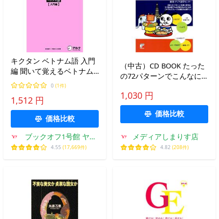
キクタン ベトナム語 入門
（中古）CD BOOK たった
編 聞いて覚えるベトナム
の72パターンでこんなに
語単語帳/今田ひとみ(著
話せるタイ語会話 欧米・
0
(1件)
者),吉本康子
1,030 円
アジア語学センター
1,512 円
価格比較
価格比較
ブックオフ1号館 ヤフ
メディアしまりす店
ーショッピング店
4.55
(17,669件)
4.82
(208件)