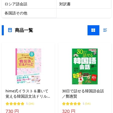
ロシア語会話
対訳書
各国語その他
商品一覧
hime式イラスト＆書いて
30日で話せる韓国語会話
覚える韓国語文法ドリル／
／鄭惠賢
hime
5
(3件)
5
(5件)
730 円
320 円