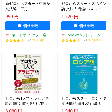
新ゼロからスタート中国語
ゼロからスタートスペイン
文法編／王丹
語 文法入門編/ヘスス・マ
ロト・ロペステジョ
990 円
1,320 円
価格比較
価格比較
ネットオフ ヤフー店
bookfanプレミアム
4.66
(50,945件)
4.62
(140,946件)
ゼロから1人でアラビア語
ゼロからスタートロシア語
読む!書く!聞く!話す!/長渡
文法編/匹田剛/佐山豪太
陽一
3,080 円
1,540 円