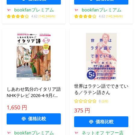
bookfanプレミアム
bookfanプレミアム
4.62
(140,946件)
4.62
(140,946件)
世界はラテン語でできてい
しあわせ気分のイタリア語
る／ラテン語さん
NHKテレビ 2026-4-9月/張
あさ子/・監修日本放送協
0
(2件)
1,650 円
会/NHK出版
375 円
価格比較
価格比較
bookfanプレミアム
ネットオフ ヤフー店