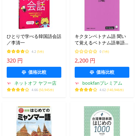
ひとりで学べる韓国語会話
キクタンベトナム語 聞い
／李清一
て覚えるベトナム語単語帳
入門編/吉本康子/今田ひと
4.2
(5件)
0
(1件)
み
320 円
2,200 円
価格比較
価格比較
ネットオフ ヤフー店
bookfanプレミアム
4.66
(50,945件)
4.62
(140,946件)