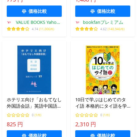
価格比較
価格比較
VALUE BOOKS Yahoo!
bookfanプレミアム
店
4.74
(11,006件)
4.62
(140,946件)
ホテリエ向け「おもてなし
10日で学ぶはじめてのタ
外国語会話」英語中国語韓
イ語 本格的にタイ語を学
国語実用フレーズ77/週刊
び始める前に。/難波江テ
0
(1件)
0
(1件)
ホテルレストラン編集部
ィチャー
825 円
2,310 円
価格比較
価格比較