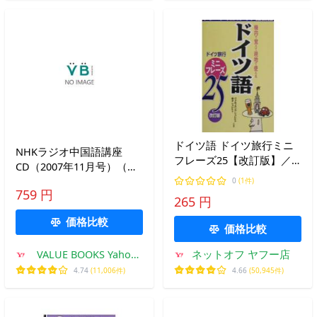
ドイツ語 ドイツ旅行ミニ
NHKラジオ中国語講座
フレーズ25【改訂版】／
CD（2007年11月号）（ペ
ヴォルフガングシュレヒト
ーパーバック） 中古
0
(1件)
／恭子シュレヒト
759 円
265 円
価格比較
価格比較
VALUE BOOKS Yahoo!
ネットオフ ヤフー店
店
4.74
(11,006件)
4.66
(50,945件)