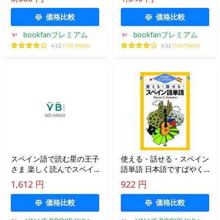
価格比較
価格比較
bookfanプレミアム
bookfanプレミアム
4.62
(140,946件)
4.62
(140,946件)
スペイン語で読む星の王子
使える・話せる・スペイン
さま 楽しく読んでスペイ
語単語 日本語ですばやく
ン語力アップ ＭＰ３音声
引ける/語研/ノルマ・Ｃ．
1,612 円
922 円
付き /ＩＢＣパブリッシン
スモモ（単行本） 中古
グ/アントア-ヌ・ド・サ
価格比較
価格比較
ン・テグジュペリ（単行本