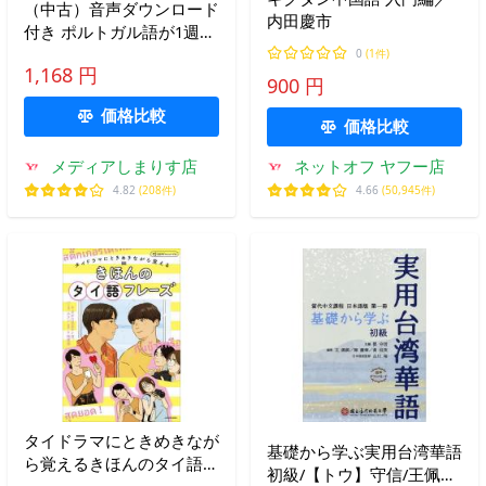
（中古）音声ダウンロード
内田慶市
付き ポルトガル語が1週間
でいとも簡単に話せるよう
0
(1件)
1,168 円
になる本 (ASUKA
900 円
CULTURE) 浜岡 究
価格比較
価格比較
メディアしまりす店
ネットオフ ヤフー店
4.82
(208件)
4.66
(50,945件)
タイドラマにときめきなが
基礎から学ぶ実用台湾華語
ら覚えるきほんのタイ語フ
初級/【トウ】守信/王佩卿/
レーズ/WELCOMEタイ沼/