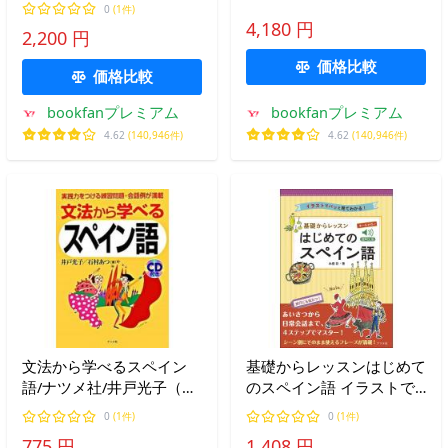
陳慶華
0
(1件)
パース・ナクン/福冨渉
4,180 円
2,200 円
価格比較
価格比較
bookfanプレミアム
bookfanプレミアム
4.62
(140,946件)
4.62
(140,946件)
文法から学べるスペイン
基礎からレッスンはじめて
語/ナツメ社/井戸光子（単
のスペイン語 イラストで
行本） 中古
パッと見てわかる! オール
0
(1件)
0
(1件)
カラー/本橋祈
775 円
1,408 円