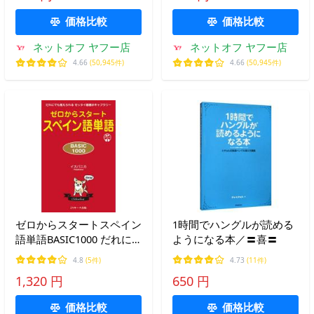
価格比較
価格比較
ネットオフ ヤフー店
ネットオフ ヤフー店
4.66
(50,945件)
4.66
(50,945件)
ゼロからスタートスペイン
1時間でハングルが読める
語単語BASIC1000 だれに
ようになる本／〓喜〓
でも覚えられるゼッタイ基
4.8
(5件)
4.73
(11件)
礎ボキャブラリー/イスパ
1,320 円
650 円
ニカ
価格比較
価格比較