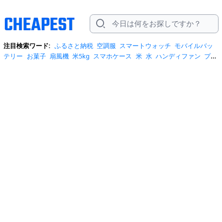
注目検索ワード:
ふるさと納税
空調服
スマートウォッチ
モバイルバッ
テリー
お菓子
扇風機
米5kg
スマホケース
米
水
ハンディファン
プロ
テイン
サーキュレーター
tシャツ
ビール
エアコン
サンダル
日傘
米
10kg
ノートパソコン
炭酸水
スーツケース
ショルダーバッグ
リュッ
ク
ワンピース
トイレットペーパー
スニーカー
テレビ
ネッククーラー
カラコン
クーラーボックス
サンシェード
イヤホン
自転車
スポットク
ーラー
トートバッグ
ポータブル電源
冷蔵庫
アイス