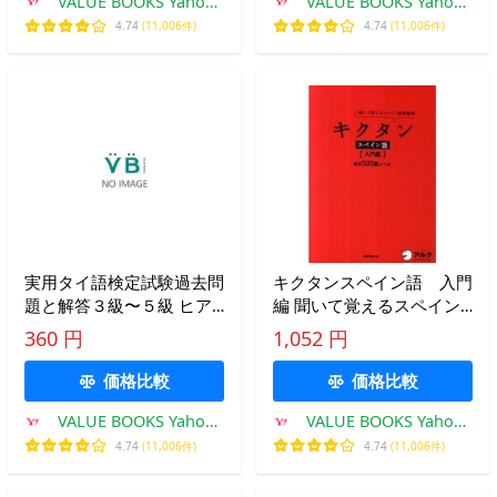
VALUE BOOKS Yahoo!
VALUE BOOKS Yahoo!
（ 中古
店
店
4.74
(11,006件)
4.74
(11,006件)
実用タイ語検定試験過去問
キクタンスペイン語 入門
題と解答３級〜５級 ヒア
編 聞いて覚えるスペイン
リング試験のＣＤ付き ２
語単語帳/アルク（品川
360 円
1,052 円
００４年秋季２００５年春
区）/吉田理加（単行本）
季/ＴＬＳ出版社/日本タイ
中古
価格比較
価格比較
語検定協会（単行本） 中
VALUE BOOKS Yahoo!
VALUE BOOKS Yahoo!
古
店
店
4.74
(11,006件)
4.74
(11,006件)