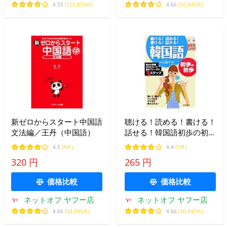
4.55
(125,859件)
4.66
(50,945件)
新ゼロからスタート中国語
聴ける！読める！書ける！
文法編／王丹（中国語）
話せる！韓国語初歩の初歩
／中山義幸
4.5
(4件)
4.4
(5件)
320 円
265 円
価格比較
価格比較
ネットオフ ヤフー店
ネットオフ ヤフー店
4.66
(50,945件)
4.66
(50,945件)