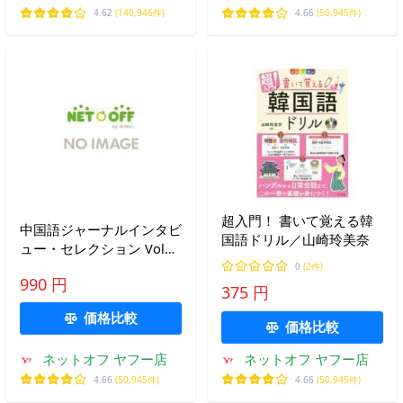
4.62
(140,946件)
4.66
(50,945件)
超入門！ 書いて覚える韓
中国語ジャーナルインタビ
国語ドリル／山崎玲美奈
ュー・セレクション Vol．
1／プランニングオフィス
0
(2件)
990 円
ウェディア
375 円
価格比較
価格比較
ネットオフ ヤフー店
ネットオフ ヤフー店
4.66
(50,945件)
4.66
(50,945件)