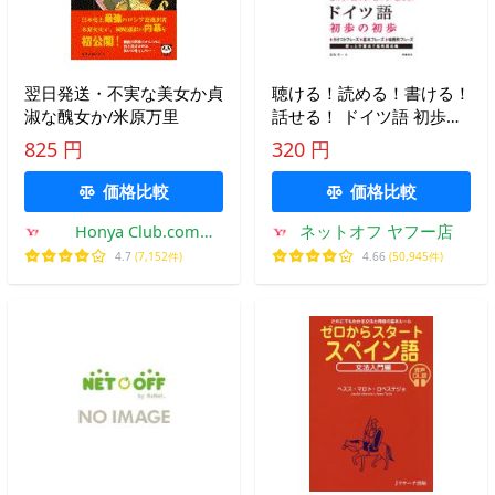
翌日発送・不実な美女か貞
聴ける！読める！書ける！
淑な醜女か/米原万里
話せる！ ドイツ語 初歩の
初歩 音声DL版／宮坂英一
825 円
320 円
価格比較
価格比較
Honya Club.com
ネットオフ ヤフー店
Yahoo!店
4.7
(7,152件)
4.66
(50,945件)