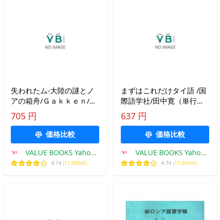
失われたム-大陸の謎とノ
まずはこれだけタイ語 /国
アの箱舟/Ｇａｋｋｅｎ/飛
際語学社/田中寛（単行
鳥昭雄（新書） 中古
本） 中古
705 円
637 円
価格比較
価格比較
VALUE BOOKS Yahoo!
VALUE BOOKS Yahoo!
店
店
4.74
(11,006件)
4.74
(11,006件)