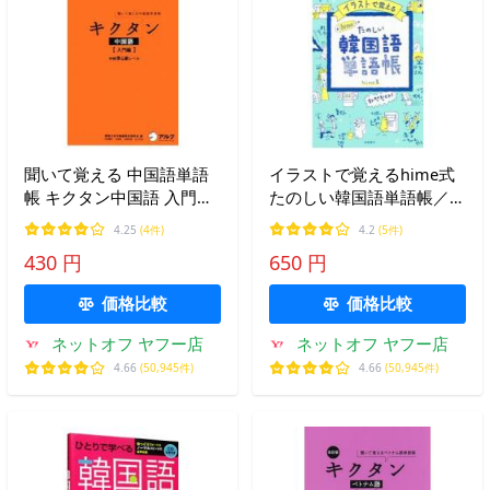
聞いて覚える 中国語単語
イラストで覚えるhime式
帳 キクタン中国語 入門編
たのしい韓国語単語帳／
／関西大学中国語教材研究
hime
4.25
(4件)
4.2
(5件)
会
430 円
650 円
価格比較
価格比較
ネットオフ ヤフー店
ネットオフ ヤフー店
4.66
(50,945件)
4.66
(50,945件)