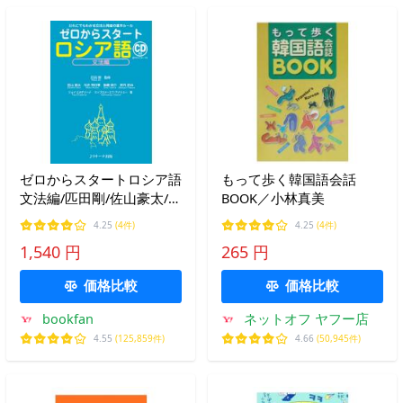
ゼロからスタートロシア語
もって歩く韓国語会話
文法編/匹田剛/佐山豪太/光
BOOK／小林真美
井明日香
4.25
(4件)
4.25
(4件)
1,540 円
265 円
価格比較
価格比較
bookfan
ネットオフ ヤフー店
4.55
(125,859件)
4.66
(50,945件)