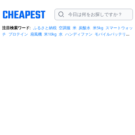
注目検索ワード:
ふるさと納税
空調服
米
炭酸水
米5kg
スマートウォッ
チ
プロテイン
扇風機
米10kg
水
ハンディファン
モバイルバッテリー
スマホケース
トイレットペーパー
スポットクーラー
サーキュレータ
ー
ビール
サンダル
クーラーボックス
お菓子
日傘
エアコン
tシャ
ツ
スーツケース
水 2リットル
クロックス
桃
ワンピース
ショルダーバ
ッグ
みず
iphone17 ケース
お中元
コーヒー
ポータブル電源
トートバ
ッグ
サンダル レディース
リュック
自転車
掃除機