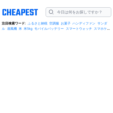
注目検索ワード:
ふるさと納税
空調服
お菓子
ハンディファン
サンダ
ル
扇風機
米
米5kg
モバイルバッテリー
スマートウォッチ
スマホケー
ス
水
クーラーボックス
炭酸水
日傘
スポットクーラー
プロテイン
ト
イレットペーパー
ビール
tシャツ
米10kg
スーツケース
エアコン
自
転車
サーキュレーター
冷蔵庫
水 2リットル
イヤホン bluetooth
usbメ
モリ
ショルダーバッグ
掃除機
カラコン
サンダル レディース
スクイー
ズ
スニーカー
テレビ
お米 5kg
ポータブル電源
シャンプー