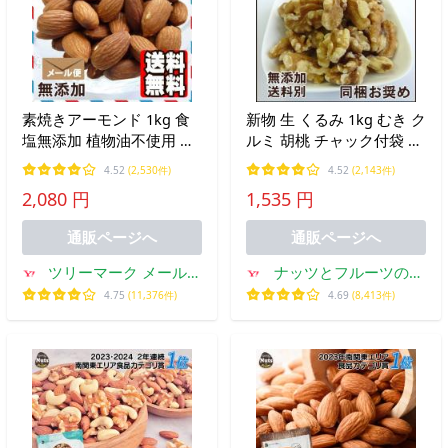
素焼きアーモンド 1kg 食
新物 生 くるみ 1kg むき ク
塩無添加 植物油不使用 送
ルミ 胡桃 チャック付袋 同
料無料 ナッツ 無塩
梱お奨め おやつ おつまみ
4.52
(2,530件)
4.52
(2,143件)
2,080 円
1,535 円
通販ページへ
通販ページへ
ツリーマーク メール便
ナッツとフルーツのツ
専門支店
リーマーク
4.75
(11,376件)
4.69
(8,413件)