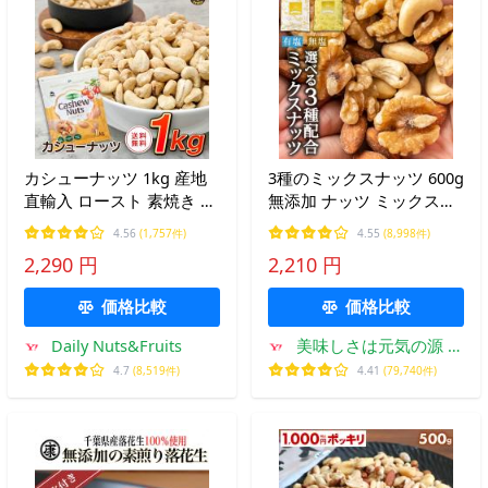
カシューナッツ 1kg 産地
3種のミックスナッツ 600g
直輸入 ロースト 素焼き 無
無添加 ナッツ ミックスナ
塩 無添加 専用アルミチャ
ッツ おつまみ 選べる無
4.56
(1,757件)
4.55
(8,998件)
ック付き袋
塩・有塩 ビール 爆買
2,290 円
2,210 円
価格比較
価格比較
Daily Nuts&Fruits
美味しさは元気の源 自
然の館
4.7
(8,519件)
4.41
(79,740件)