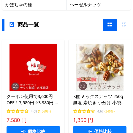
かぼちゃの種
ヘーゼルナッツ
商品一覧
クーポン使用で3,600円
7種 ミックスナッツ 250g
OFF！7,580円→3,980円 こ
無塩 素焼き 小分け 小袋
のみみ8月 福袋 全７品＋
個包装 ピーカンナッツ ア
4.68
(1,560件)
4.67
(340件)
おまけ ミックスナッツ ナ
ーモンド ピスタチオ カシ
7,580 円
1,350 円
ッツ 小分け お中元 贈り物
ュー マカダミア クルミ
ギフト プレゼント 詰め合
価格比較
価格比較