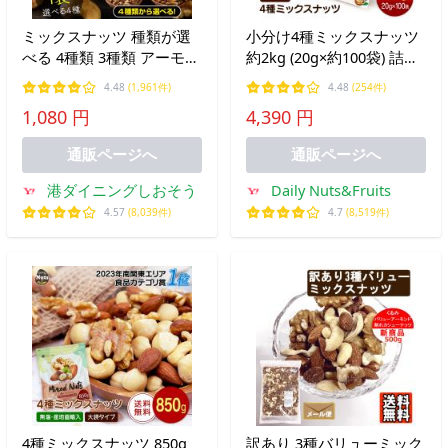
ミックスナッツ 種類が選
小分け4種ミックスナッツ
べる 4種類 3種類 アーモン
約2kg (20g×約100袋) 詰め
ド カシューナッツ クルミ
合わせボックス アーモン
4.48
(1,961件)
4.48
(254件)
マカダミア フルーツナッ
ド くるみ カシューナッツ
1,080 円
4,390 円
ツ ポイント消化 ポイント
マカダミアナッツ 大容量
消費 お中元 御中元 爆買
個包装 小袋 無塩 おつまみ
通販ページへ
通販ページへ
港ダイニングしおそう
Daily Nuts&Fruits
4.57
(8,039件)
4.7
(8,519件)
4種ミックスナッツ 850g
訳あり 3種バリューミック