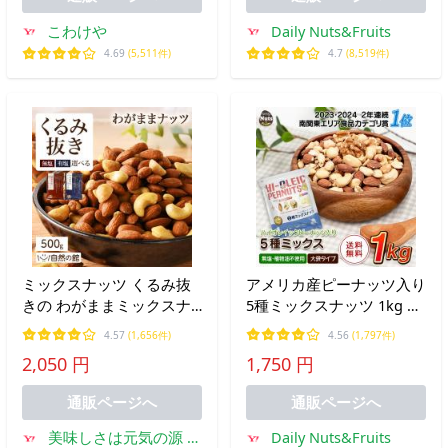
こわけや
Daily Nuts&Fruits
4.69
(5,511件)
4.7
(8,519件)
ミックスナッツ くるみ抜
アメリカ産ピーナッツ入り
きの わがままミックスナ
5種ミックスナッツ 1kg ハ
ッツ 500g 無塩・有塩選べ
イオレイックピーナッツ
4.57
(1,656件)
4.56
(1,797件)
る 3種ミックスナッツ く
アーモンド 生くるみ カシ
2,050 円
1,750 円
るみが苦手な方に 爆買
ューナッツ マカダミアナ
ッツ 落花生 素焼き 無塩
通販ページへ
通販ページへ
送料無料
美味しさは元気の源 自
Daily Nuts&Fruits