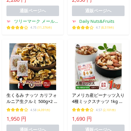
素焼き 食塩不使用 植物油
不使用 チャック付き袋
通販ページへ
通販ページへ
ツリーマーク メール便
Daily Nuts&Fruits
専門支店
4.75
(11,376件)
4.7
(8,519件)
生くるみ ナッツ カリフォ
アメリカ産ピーナッツ入り
ルニア生クルミ 500g×2 計
4種ミックスナッツ 1kg ハ
1kg チャック付き 脱酸素
イオレイックピーナッツ
4.58
(4,091件)
4.57
(2,101件)
剤入り 送料無料 LHP 胡桃
アーモンド 生くるみ カシ
1,950 円
1,690 円
無塩 無油
ューナッツ 落花生 素焼き
無塩 送料無料
通販ページへ
通販ページへ