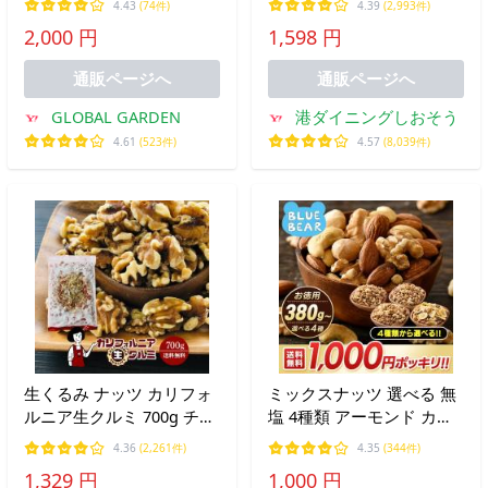
4.43
(74件)
4.39
(2,993件)
製菓 製パン 材料 おつまみ
塩不使用 ナッツ お中元 御
2,000 円
1,598 円
おやつ メール便 送料無料
中元 爆買
通販ページへ
通販ページへ
GLOBAL GARDEN
港ダイニングしおそう
4.61
(523件)
4.57
(8,039件)
生くるみ ナッツ カリフォ
ミックスナッツ 選べる 無
ルニア生クルミ 700g チャ
塩 4種類 アーモンド カシ
ック付 脱酸素剤入り LHP
ューナッツ クルミ マカダ
4.36
(2,261件)
4.35
(344件)
くるみ 胡桃 無塩 無油 送
ミア レーズン フルーツナ
1,329 円
1,000 円
料無料
ッツ ポイント消費 ポイン