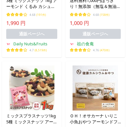
3種 ミックスナッツ 1kg ア
送料無料1,000円ぽっき
ーモンド くるみ カシュー
り！無添加（無塩＆無油）
ナッツ 素焼き 食塩不使用
アーモンドたっぷり350g
4.68
(191件)
4.68
(158件)
添加物不使用 植物油不使
メール便 ポイント消化 ポ
1,990 円
1,000 円
用 チャック付き袋
イント利用 爆買
通販ページへ
通販ページへ
Daily Nuts&Fruits
祖の食庵
4.7
(8,519件)
4.76
(470件)
ミックスプラスナッツ1kg
ＯＨ！オサカーナ いりこ
5種 ミックスナッツ アー
小魚おやつ アーモンドフ