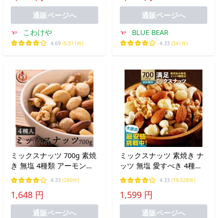
ト消化 お中元 御中元 爆買
通販ページへ
通販ページへ
こわけや
BLUE BEAR
4.69
(5,511件)
4.33
(341件)
ミックスナッツ 700g 素焼
ミックスナッツ 素焼き ナ
き 無塩 4種類 アーモンド
ッツ 無塩 愛すべき 4種の
カシューナッツ クルミ マ
ナッツ 満足ミックスナッ
4.33
(280件)
4.33
(19,528件)
カダミアナッツ 食塩不使
ツ 700g クルミ アーモンド
1,648 円
1,599 円
用 ナッツ お中元 御中元
マカダミア 無添加 大容量
爆買
業務用 小分け ポイント利
通販ページへ
通販ページへ
用