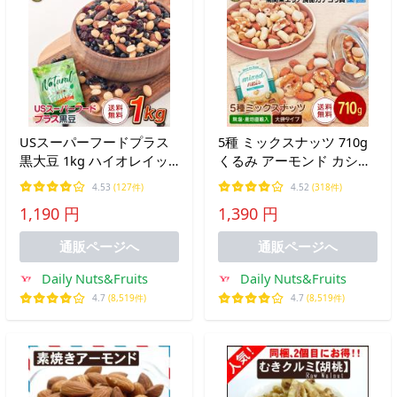
USスーパーフードプラス
5種 ミックスナッツ 710g
黒大豆 1kg ハイオレイッ
くるみ アーモンド カシュ
クピーナッツ 黒大豆 クラ
ーナッツ マカダミアナッ
4.53
(127件)
4.52
(318件)
ンベリー レーズン アーモ
ツ ハイオレイックピーナ
1,190 円
1,390 円
ンド ナッツ 食塩不使用 産
ッツ 無塩 添加物不使用
地 直輸入 チャック付き袋
植物油不使用
通販ページへ
通販ページへ
Daily Nuts&Fruits
Daily Nuts&Fruits
4.7
(8,519件)
4.7
(8,519件)