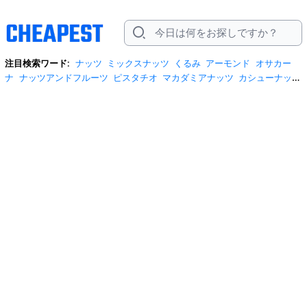
注目検索ワード:
ナッツ
ミックスナッツ
くるみ
アーモンド
オサカー
ナ
ナッツアンドフルーツ
ピスタチオ
マカダミアナッツ
カシューナッ
ツ
スモークミックスナッツ
無塩ナッツ
素焼きアーモンド 1kg
胡桃ペー
スト
100円
1kg ナッツ
3種 ミックスナッツ 1kg
くるみ 1kg
くるみ1kg
みの屋
アーモンド 素焼き
アーモンド 自然の館
アーモンドチョコレー
ト
カシユーナッツ
キャラメル ピーナッツ お菓子 豆板
ナッツ 無塩
ナッ
ツアンドフルーツkakinotane
ナッツフル
ピスタチオチョコレート
ミッ
クスナッツ 1kg
ミックスナッツ 小分け
生くるみ
生くるみ 500g
皮付き
カシューナッツ
素焼きナッツ
素焼きナッツ 1kg
胡桃