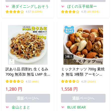
港ダイニングしおそう
ぼくの玉手箱屋ー
4.57
(8,039件)
4.35
(49,983件)
訳あり品 四割れ 生くるみ
ミックスナッツ 700g 素焼
700g 無添加 無塩 LMP 生
き 無塩 3種類 アーモンド
だから栄養たっぷり。 製
カシューナッツ クルミ 食
4.32
(44件)
4.29
(263件)
菓やパンなどにも便利なサ
塩不使用 ナッツ お中元 御
1,280 円
1,558 円
イズ もちろんそのままそ
中元 爆買
のまま食べることもできま
通販ページへ
通販ページへ
す。
金山とまと
BLUE BEAR