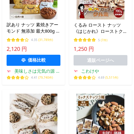
訳あり ナッツ 素焼きアー
くるみ ロースト ナッツ
モンド 無添加 最大800g 選
《はじかれ》ローストクル
べる無塩・有塩 ロースト
ミ 700g / チャック付 B品
4.35
(31,789件)
5
(7件)
ビール 爆買
オメガ3 訳あり 送料無料
2,120 円
1,250 円
価格比較
通販ページへ
こわけや
美味しさは元気の源 自
然の館
4.69
(5,511件)
4.41
(79,740件)