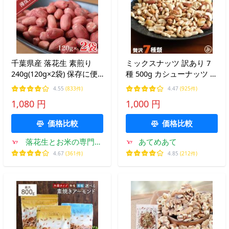
千葉県産 落花生 素煎り
ミックスナッツ 訳あり 7
240g(120g×2袋) 保存に便
種 500g カシューナッツ ナ
利なチャック袋入りです！
ッツ アーモンド 1000円ポ
4.55
(833件)
4.47
(925件)
ッキリ 送料無料 くるみ ジ
1,080 円
1,000 円
ャイアントコーン 落花生
おつまみ おやつ 大容量 爆
価格比較
価格比較
買
落花生とお米の専門卸
あてめあて
ヤマハン
4.67
(361件)
4.85
(212件)