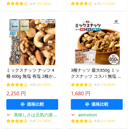
然の館
専門支店
4.41
(79,740件)
4.75
(11,376件)
ミックスナッツ ナッツ 4
3種ナッツ 最大850g ミッ
種 600g 無塩 有塩 2種から
クスナッツ コスパ 無塩 有
1つ選べる ラッキーミック
塩 小魚入り 選べる 贅沢3
4.62
(46,769件)
4.61
(18,096件)
スナッツ 380g 無添加 ポイ
種のミックスナッツ ナッ
2,250 円
1,680 円
ント消化 爆買
ツ 無添加 無塩 爆買 Y
価格比較
価格比較
美味しさは元気の源 自
aemotion
然の館
4.41
(79,740件)
4.62
(13,184件)