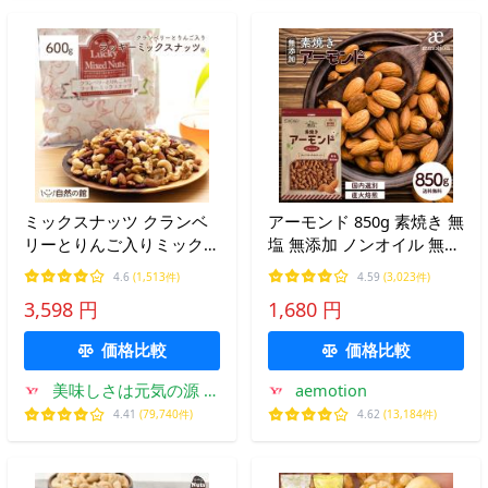
ミックスナッツ クランベ
アーモンド 850g 素焼き 無
リーとりんご入りミックス
塩 無添加 ノンオイル 無油
ナッツ 600g ナッツ くるみ
ナッツ 美容 健康 大容量
4.6
(1,513件)
4.59
(3,023件)
カシューナッツ アーモン
食物繊維 ビタミン おやつ
3,598 円
1,680 円
ド クランベリー 爆買
おつまみ 直火焙煎 爆買 Y
価格比較
価格比較
美味しさは元気の源 自
aemotion
然の館
4.41
(79,740件)
4.62
(13,184件)