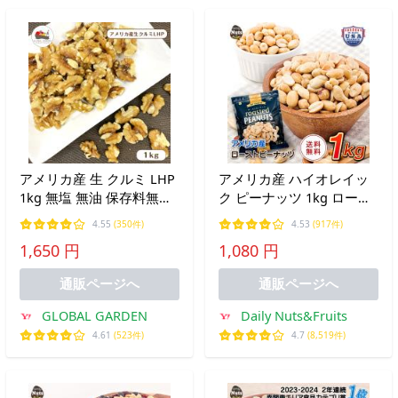
アメリカ産 生 クルミ LHP
アメリカ産 ハイオレイッ
1kg 無塩 無油 保存料無添
ク ピーナッツ 1kg ロース
加 ナッツ くるみ 胡桃 お
トピーナッツ 素焼き 落花
4.55
(350件)
4.53
(917件)
やつ 製菓 製パン メール便
生 国内加工 無塩 添加物不
1,650 円
1,080 円
送料無料
使用 植物油不使用 おつま
み チャック付き袋
通販ページへ
通販ページへ
GLOBAL GARDEN
Daily Nuts&Fruits
4.61
(523件)
4.7
(8,519件)