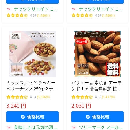
わせ
ナッツクリエイト この
ナッツクリエイト この
みみ
みみ
4.67
(1,486件)
4.67
(1,486件)
ミックスナッツ ラッキー
バリュー品 素焼き アーモ
ベリーナッツ 250g×2 ナッ
ンド 1kg 食塩無添加 植物
ツ くるみ カシューナ アー
油不使用 ナッツ おやつ お
4.64
(3,626件)
4.62
(1,417件)
モンド クランベリー 爆買
つまみ
3,240 円
2,030 円
価格比較
価格比較
美味しさは元気の源 自
ツリーマーク メール便