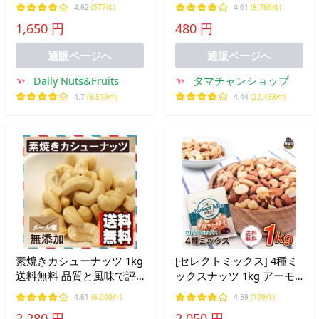
モンド 黒大豆 ハイオレイ
ィッシュ キャンプ飯 片口
4.62
(577件)
4.61
(8,766件)
ックピーナッツ カシュー
イワシ おつまみ お土産 お
1,650 円
480 円
ナッツ クランベリー 落花
取り寄せ ポイント利用 お
生 無塩 アルミチャック付
試し商品 サンプル 送料無
通販ページへ
通販ページへ
き袋
料
Daily Nuts&Fruits
タマチャンショップ
4.7
(8,519件)
4.44
(22,438件)
素焼きカシューナッツ 1kg
[セレクトミックス] 4種ミ
送料無料 品質と風味で評
ックスナッツ 1kg アーモ
価の高いインド産
ンド・くるみ・カシューナ
4.61
(6,000件)
4.59
(109件)
ッツ・マカダミアナッツ
2,280 円
2,050 円