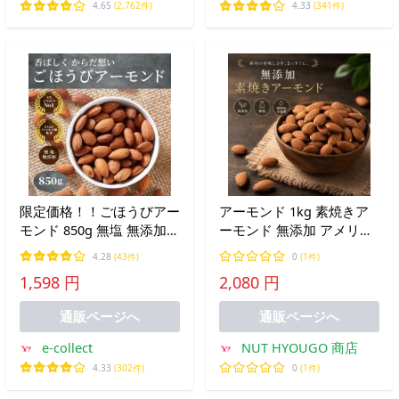
4.65
(2,762件)
4.33
(341件)
限定価格！！ごほうびアー
アーモンド 1kg 素焼きア
モンド 850g 無塩 無添加
ーモンド 無添加 アメリカ
USエクストラNo1 ノンパ
産 高品質 アーモンド 大人
4.28
(43件)
0
(1件)
レル ナッツ ロースト 素焼
気 カリフォルニア産 素焼
1,598 円
2,080 円
きアーモンド 大容量 ダイ
きナッツ 新鮮 チャック付
エット チャック付
き
通販ページへ
通販ページへ
e-collect
NUT HYOUGO 商店
4.33
(302件)
0
(1件)