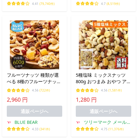
然の館
4.41
(79,740件)
4.7
(8,519件)
フルーツナッツ 種類が選
5種塩味 ミックスナッツ
べる 8種のフルーツナッツ
800g おつまみ おやつ アー
600g 素焼き アーモンド カ
モンド カシューナッツ ピ
4.56
(722件)
4.56
(1,581件)
シューナッツ クルミ マカ
ーナッツ ジャイアントコ
2,960 円
1,280 円
ダミア レーズン クランベ
ーン 豆菓子
リー リンゴ お中元 爆買
通販ページへ
通販ページへ
BLUE BEAR
ツリーマーク メール便
専門支店
4.33
(341件)
4.75
(11,376件)