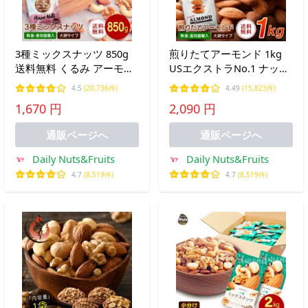
3種ミックスナッツ 850g
煎りたてアーモンド 1kg
送料無料 くるみ アーモン
USエクストラNo.1 ナッツ
ド カシューナッツ 無塩 添
無塩 添加物不使用 植物油
4.5
(20,736件)
4.49
(15,823件)
加物不使用 植物油不使用
不使用 送料無料
1,670 円
2,090 円
チャック付き袋
通販ページへ
通販ページへ
Daily Nuts&Fruits
Daily Nuts&Fruits
4.7
(8,519件)
4.7
(8,519件)