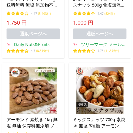
送料無料 無塩 添加物不使
スナッツ 500g 食塩無添加
用 植物油不使用 生くるみ
植物油不使用 ナッツ カシ
4.47
(3,403件)
4.47
(524件)
アーモンド カシューナッ
ューナッツ クルミ アーモ
1,750 円
1,000 円
ツ 生マカダミア チャック
ンド おやつ おつまみ
付き
通販ページへ
通販ページへ
Daily Nuts&Fruits
ツリーマーク メール便
専門支店
4.7
(8,519件)
4.75
(11,376件)
アーモンド 素焼き 1kg 無
ミックスナッツ 700g 素焼
塩 無油 保存料無添加 ノン
き 無塩 3種類 アーモンド
パレル種 ナッツ ロースト
カシューナッツ クルミ 食