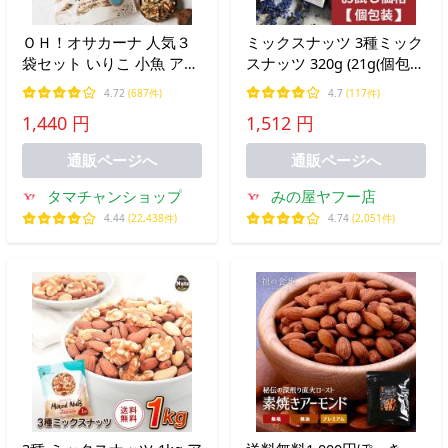
ＯＨ！オサカーナ 人気３
ミックスナッツ 3種ミック
袋セット いりこ 小魚 アー
スナッツ 320g (21g(個包装
モンド アーモンドフィッ
込)が約15袋) 小分け (アー
4.72
(687件)
4.7
(117件)
シュ キャンプ飯 片口 イワ
モンド カシューナッツ ク
1,440 円
1,512 円
シ ポイント消化 おやつ お
ルミ) 個包装小袋 無植物油
つまみ 送料無料
グルメ みのや
通販ページへ
通販ページへ
タマチャンショップ
みの屋ヤフー店
4.44
(22,438件)
4.74
(2,051件)