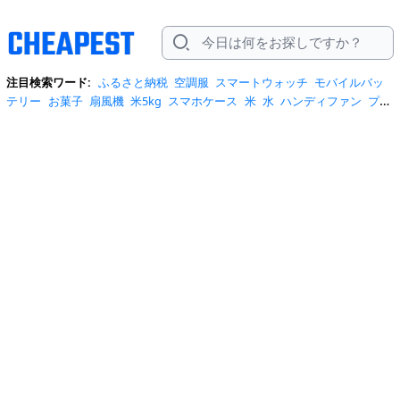
注目検索ワード:
ふるさと納税
空調服
スマートウォッチ
モバイルバッ
テリー
お菓子
扇風機
米5kg
スマホケース
米
水
ハンディファン
プロ
テイン
サーキュレーター
tシャツ
ビール
エアコン
サンダル
日傘
米
10kg
ノートパソコン
炭酸水
スーツケース
ショルダーバッグ
リュッ
ク
ワンピース
トイレットペーパー
スニーカー
テレビ
ネッククーラー
カラコン
クーラーボックス
サンシェード
イヤホン
自転車
スポットク
ーラー
トートバッグ
ポータブル電源
冷蔵庫
アイス