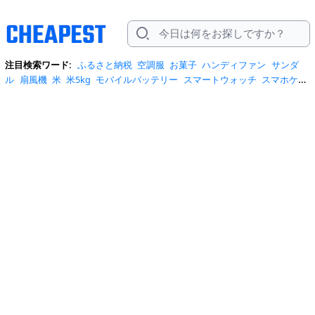
注目検索ワード:
ふるさと納税
空調服
お菓子
ハンディファン
サンダ
ル
扇風機
米
米5kg
モバイルバッテリー
スマートウォッチ
スマホケー
ス
水
クーラーボックス
炭酸水
日傘
スポットクーラー
プロテイン
ト
イレットペーパー
ビール
tシャツ
米10kg
スーツケース
エアコン
自
転車
サーキュレーター
冷蔵庫
水 2リットル
イヤホン bluetooth
usbメ
モリ
ショルダーバッグ
掃除機
カラコン
サンダル レディース
スクイー
ズ
スニーカー
テレビ
お米 5kg
ポータブル電源
シャンプー