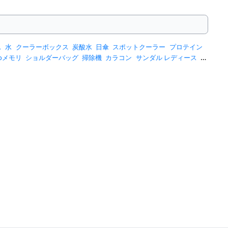
ス
水
クーラーボックス
炭酸水
日傘
スポットクーラー
プロテイン
sbメモリ
ショルダーバッグ
掃除機
カラコン
サンダル レディース
ス