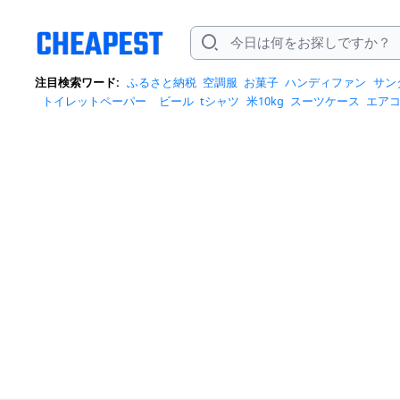
注目検索ワード:
ふるさと納税
空調服
お菓子
ハンディファン
サン
トイレットペーパー
ビール
tシャツ
米10kg
スーツケース
エア
クイーズ
スニーカー
テレビ
お米 5kg
ポータブル電源
シャンプー