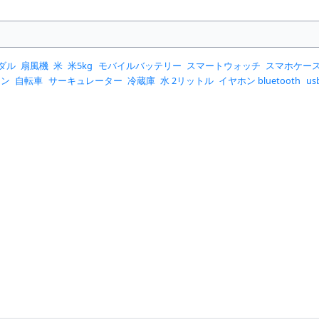
ダル
扇風機
米
米5kg
モバイルバッテリー
スマートウォッチ
スマホケー
コン
自転車
サーキュレーター
冷蔵庫
水 2リットル
イヤホン bluetooth
u