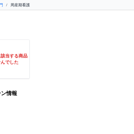
門
/
周産期看護
に該当する商品
せんでした
ーン情報