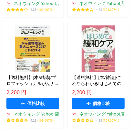
ネオウィング Yahoo!店
ネオウィング Yahoo!店
4.28
(109,007件)
4.28
(109,007件)
【送料無料】[本/雑誌]/プ
【送料無料】[本/雑誌]/こ
ロフェッショナルがんナー
れならわかる!はじめての
シング プロフェッショナ
緩和ケア (ナースのための
2,200 円
2,200 円
ルを目指す看護師のために
基礎BOOK)/林章敏/監修
第7巻6号(2017-6)/メディカ
価格比較
価格比較
出版
ネオウィング Yahoo!店
ネオウィング Yahoo!店
4.28
(109,007件)
4.28
(109,007件)