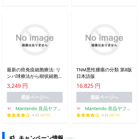
最新の癌免疫細胞療法: リ
TNM悪性腫瘍の分類 第8版
ンパ球療法から樹状細胞癌
日本語版
ワクチンまで
3,249 円
16,825 円
通販ページへ
通販ページへ
Mantendo 良品ヤフー
Mantendo 良品ヤフー
店
店
4.53
(687件)
4.53
(687件)
キャンペーン情報