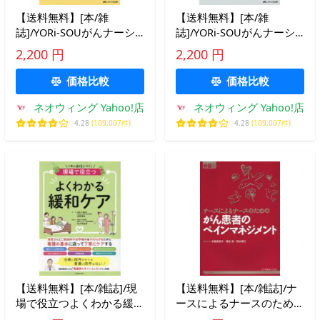
【送料無料】[本/雑
【送料無料】[本/雑
誌]/YORi‐SOUがんナーシ
誌]/YORi‐SOUがんナーシ
ング ケアの?を今すぐ解決!
ング ケアの?を今すぐ解決!
2,200 円
2,200 円
第14巻2号(2024-2)/メディ
第14巻1号(2024-1)/メディ
カ出版
カ出版
価格比較
価格比較
ネオウィング Yahoo!店
ネオウィング Yahoo!店
4.28
(109,007件)
4.28
(109,007件)
【送料無料】[本/雑誌]/現
【送料無料】[本/雑誌]/ナ
場で役立つよくわかる緩和
ースによるナースのための
ケア/森田達也/監修 佐久間
がん患者のペインマネジメ