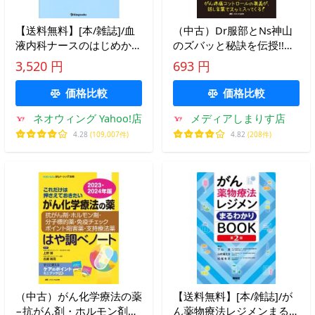
【送料無料】[本/雑誌]/血
（中古）Dr服部とNs神山
液内科ナースのはじめかた
のズバッと秘訣を伝授!!が
抗がん剤・レジメン解説
ん疼痛の治療とケア (メデ
3,520 円
693 円
編/渡邉純一/著
ィカのセミナー濃縮ライブ
シリーズ) [単行本] 服部 政
価格比較
価格比較
治 神山 智秋
ネオウィング Yahoo!店
メディアしまりす店
4.28
(109,007件)
4.82
(208件)
（中古）がん化学療法の薬
【送料無料】[本/雑誌]/が
−抗がん剤・ホルモン剤・
ん薬物療法レジメンまるわ