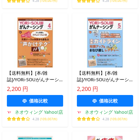
4.28
(109,007件)
4.28
(109,007件)
【送料無料】[本/雑
【送料無料】[本/雑
誌]/YORi‐SOUがんナーシ
誌]/YORi‐SOUがんナーシ
ング ケアの?を今すぐ解決!
ング ケアの?を今すぐ解決!
2,200 円
2,200 円
第13巻4号(2023-4)/メ
第13巻5号(2023-5)/メディ
カ出版
価格比較
価格比較
ネオウィング Yahoo!店
ネオウィング Yahoo!店
4.28
(109,007件)
4.28
(109,007件)