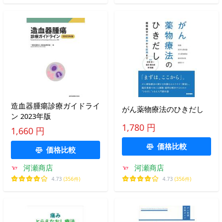
造血器腫瘍診療ガイドライ
がん薬物療法のひきだし
ン 2023年版
1,780 円
1,660 円
価格比較
価格比較
河瀬商店
河瀬商店
4.73
(356件)
4.73
(356件)