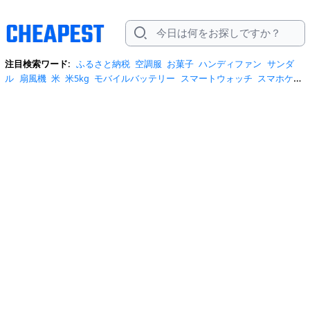
注目検索ワード:
ふるさと納税
空調服
お菓子
ハンディファン
サンダ
ル
扇風機
米
米5kg
モバイルバッテリー
スマートウォッチ
スマホケー
ス
水
クーラーボックス
炭酸水
日傘
スポットクーラー
プロテイン
ト
イレットペーパー
ビール
tシャツ
米10kg
スーツケース
エアコン
自
転車
サーキュレーター
冷蔵庫
水 2リットル
イヤホン bluetooth
usbメ
モリ
ショルダーバッグ
掃除機
カラコン
サンダル レディース
スクイー
ズ
スニーカー
テレビ
お米 5kg
ポータブル電源
シャンプー