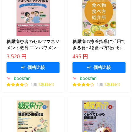
糖尿病患者のセルフマネジ
糖尿病の療養指導に活用で
メント教育 エンパワメン
きる食べ物食べ方紹介所/
トと自己効力 わかる!使え
幣憲一郎
3,520 円
495 円
る!やる気を高める!/安酸史
子
価格比較
価格比較
bookfan
bookfan
4.55
(125,856件)
4.55
(125,856件)