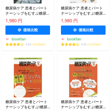
糖尿病ケア 患者とパート
糖尿病ケア 患者とパート
ナーシップをむすぶ糖尿病
ナーシップをむすぶ!糖尿
療養援助
病スタッフ応援専門誌
1,980 円
1,980 円
Vol.12No.10(2015-10)
Vol.14No.2(2017-2)
価格比較
価格比較
bookfan
bookfan
4.55
(125,856件)
4.55
(125,856件)
糖尿病ケア 患者とパート
糖尿病ケア 患者とパート
ナーシップをむすぶ!糖尿
ナーシップをむすぶ!糖尿