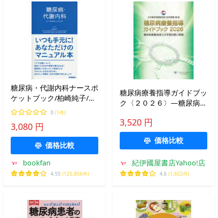
糖尿病・代謝内科ナースポ
糖尿病療養指導ガイドブッ
ケットブック/柏崎純子/平
ク〈２０２６〉―糖尿病療
野勉/田中聡美
養指導士の学習目標と課題
0
(1件)
3,520 円
3,080 円
価格比較
価格比較
bookfan
紀伊國屋書店Yahoo!店
4.55
(125,856件)
4.6
(1,602件)