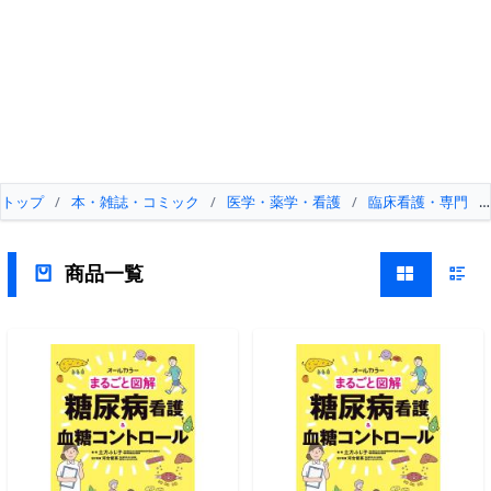
トップ
/
本・雑誌・コミック
/
医学・薬学・看護
/
臨床看護・専門
/
商品一覧