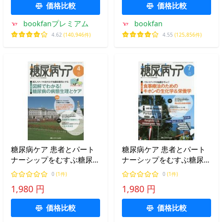
価格比較
価格比較
bookfanプレミアム
bookfan
4.62
(140,946件)
4.55
(125,856件)
糖尿病ケア 患者とパート
糖尿病ケア 患者とパート
ナーシップをむすぶ糖尿病
ナーシップをむすぶ糖尿病
療養援助 Vol.12No.4(2015-
療養援助 Vol.12No.7(2015-
0
(1件)
0
(1件)
4)
7)
1,980 円
1,980 円
価格比較
価格比較