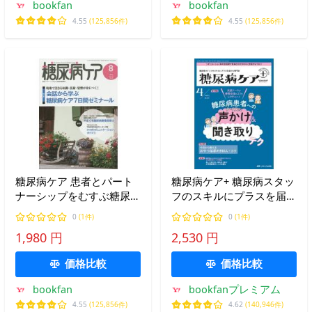
bookfan
bookfan
4.55
(125,856件)
4.55
(125,856件)
糖尿病ケア 患者とパート
糖尿病ケア+ 糖尿病スタッ
ナーシップをむすぶ糖尿病
フのスキルにプラスを届け
療養援助 Vol.12No.8(2015-
る専門誌 第21巻4号(2024-
0
(1件)
0
(1件)
8)
4)
1,980 円
2,530 円
価格比較
価格比較
bookfan
bookfanプレミアム
4.55
(125,856件)
4.62
(140,946件)