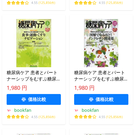
4.55
(125,856件)
4.55
(125,856件)
糖尿病ケア 患者とパート
糖尿病ケア 患者とパート
ナーシップをむすぶ糖尿病
ナーシップをむすぶ糖尿病
療養援助 Vol.9No.5(2012-
療養援助 Vol.9No.12(2012-
1,980 円
1,980 円
5)
12)
価格比較
価格比較
bookfan
bookfan
4.55
(125,856件)
4.55
(125,856件)