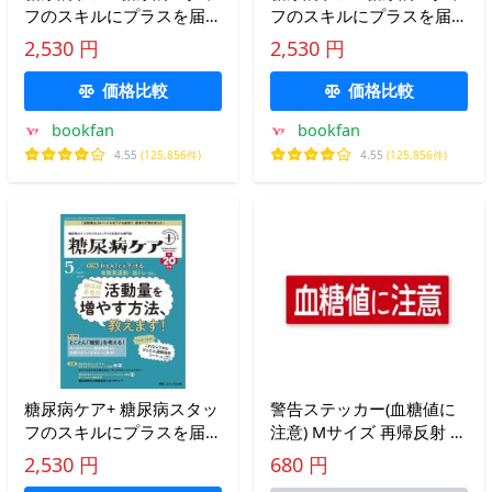
フのスキルにプラスを届け
フのスキルにプラスを届け
る専門誌 第20巻6号(2023-
る専門誌 第21巻1号(2024-
2,530 円
2,530 円
6)
1)
価格比較
価格比較
bookfan
bookfan
4.55
(125,856件)
4.55
(125,856件)
糖尿病ケア+ 糖尿病スタッ
警告ステッカー(血糖値に
フのスキルにプラスを届け
注意) Mサイズ 再帰反射 キ
る専門誌 第20巻5号(2023-
ャンプ 糖尿病 キャンプ飯
2,530 円
680 円
5)
糖質制限 レシピ クッカー