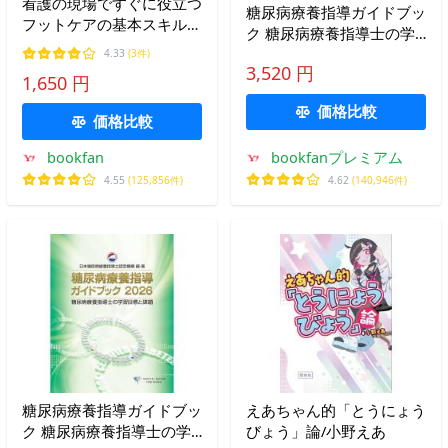
看護の現場ですぐに役立つ
糖尿病療養指導ガイドブッ
フットケアの基本スキル
ク 糖尿病療養指導士の学
患者さんを安心させる糖尿
習目標と課題 2026/日本糖
4.33
(3件)
病フットケア技術!/中澤真
3,520 円
尿病療養指導士認定機構
1,650 円
弥
価格比較
価格比較
bookfan
bookfanプレミアム
4.55
(125,856件)
4.62
(140,946件)
糖尿病療養指導ガイドブッ
えあちゃん的「とうにょう
ク 糖尿病療養指導士の学
びょう」論/小野えあ