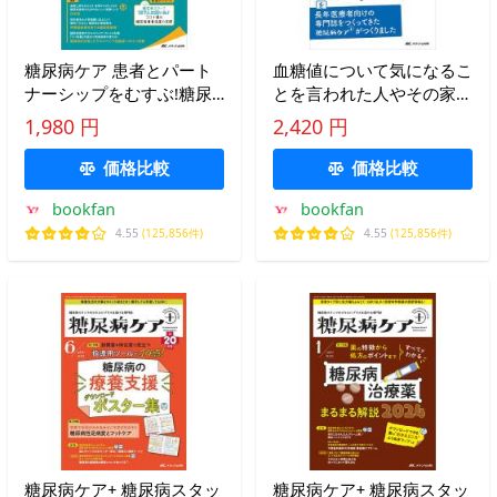
糖尿病ケア 患者とパート
血糖値について気になるこ
ナーシップをむすぶ!糖尿
とを言われた人やその家族
病スタッフ応援専門誌
に落ち着いて読んでほしい
1,980 円
2,420 円
Vol.18No.12(2021-12)
本 「ちょっと血糖が高い
ね」から「糖尿病です」ま
価格比較
価格比較
で
bookfan
bookfan
4.55
(125,856件)
4.55
(125,856件)
糖尿病ケア+ 糖尿病スタッ
糖尿病ケア+ 糖尿病スタッ