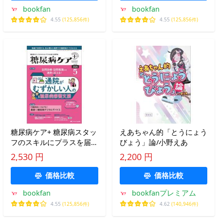
bookfan
bookfan
4.55
(125,856件)
4.55
(125,856件)
糖尿病ケア+ 糖尿病スタッ
えあちゃん的「とうにょう
フのスキルにプラスを届け
びょう」論/小野えあ
る専門誌 第23巻5号(2026-
2,530 円
2,200 円
5)
価格比較
価格比較
bookfan
bookfanプレミアム
4.55
(125,856件)
4.62
(140,946件)