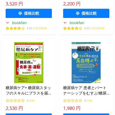
習目標と課題 2026/日本糖
3,520 円
2,200 円
尿病療養指導士認定機構
価格比較
価格比較
bookfan
bookfan
4.55
(125,856件)
4.55
(125,856件)
糖尿病ケア+ 糖尿病スタッ
糖尿病ケア 患者とパート
フのスキルにプラスを届け
ナーシップをむすぶ!糖尿
る専門誌 第22巻1号(2025-
病スタッフ応援専門誌
0
(2件)
0
(1件)
1)
Vol.18No.8(2021-8)
2,530 円
1,980 円