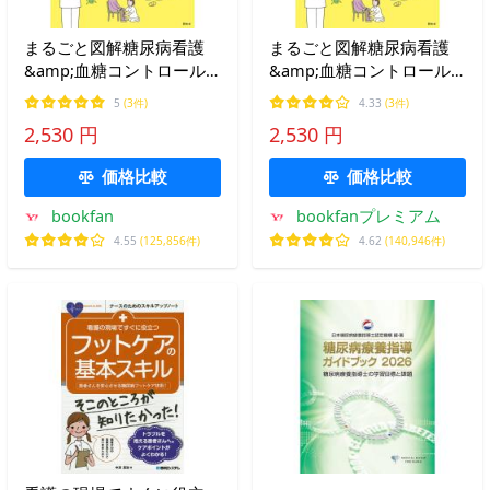
まるごと図解糖尿病看護
まるごと図解糖尿病看護
&amp;血糖コントロール
&amp;血糖コントロール
オールカラー/土方ふじ子/
オールカラー/土方ふじ子/
5
(3件)
4.33
(3件)
河合俊英
河合俊英
2,530 円
2,530 円
価格比較
価格比較
bookfan
bookfanプレミアム
4.55
(125,856件)
4.62
(140,946件)