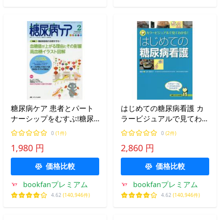
糖尿病ケア 患者とパート
はじめての糖尿病看護 カ
ナーシップをむすぶ!糖尿
ラービジュアルで見てわか
病スタッフ応援専門誌
る!/石本香好子
0
(1件)
0
(2件)
Vol.14No.2(2017-2)
1,980 円
2,860 円
価格比較
価格比較
bookfanプレミアム
bookfanプレミアム
4.62
(140,946件)
4.62
(140,946件)