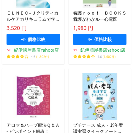
ＥＬＮＥＣ−Ｊクリティカ
看護ｒｏｏ！ ＢＯＯＫＳ
ルケアカリキュラムで学
看護がわかルー心電図
ぶ エンド・オブ・ライ
3,520 円
1,980 円
フ・ケア
価格比較
価格比較
紀伊國屋書店Yahoo!店
紀伊國屋書店Yahoo!店
4.6
(1,602件)
4.6
(1,602件)
アロマ＆ハーブ療法Ｑ＆Ａ
プチナース 成人・老年看
- ピンポイント解説！
護実習クイックノート