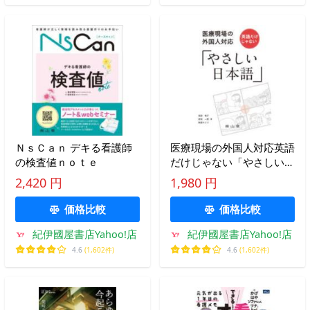
ＮｓＣａｎ デキる看護師
医療現場の外国人対応英語
の検査値ｎｏｔｅ
だけじゃない「やさしい日
本語」
2,420 円
1,980 円
価格比較
価格比較
紀伊國屋書店Yahoo!店
紀伊國屋書店Yahoo!店
4.6
(1,602件)
4.6
(1,602件)