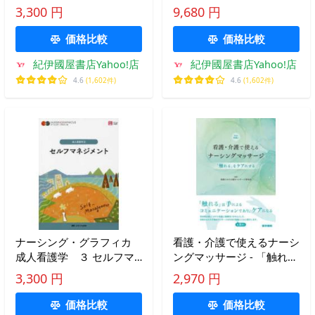
センス
3,300 円
9,680 円
価格比較
価格比較
紀伊國屋書店Yahoo!店
紀伊國屋書店Yahoo!店
4.6
(1,602件)
4.6
(1,602件)
ナーシング・グラフィカ
看護・介護で使えるナーシ
成人看護学 ３ セルフマ
ングマッサージ - 「触れ
ネジメント （第４版）
る」をケアにする Ｗｅｂ
3,300 円
2,970 円
動画付
価格比較
価格比較