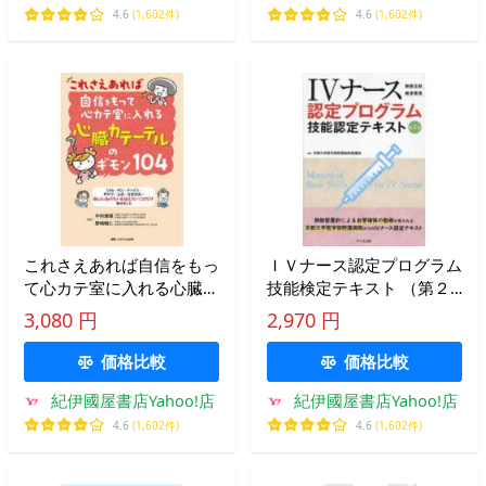
4.6
(1,602件)
4.6
(1,602件)
これさえあれば自信をもっ
ＩＶナース認定プログラム
て心カテ室に入れる心臓カ
技能検定テキスト （第２
テーテルのギモン１０４ -
版）
3,080 円
2,970 円
ＣＡＧ・ＰＣＩ・デバイ
ス・声かけ・止血・急変対
価格比較
価格比較
応…
紀伊國屋書店Yahoo!店
紀伊國屋書店Yahoo!店
4.6
(1,602件)
4.6
(1,602件)