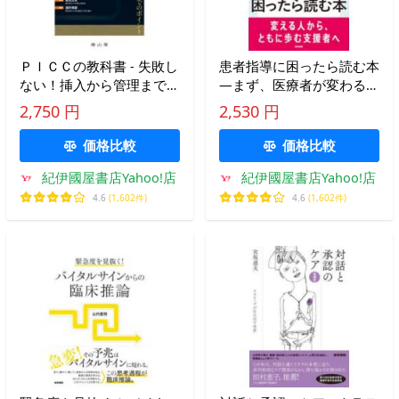
ＰＩＣＣの教科書 - 失敗し
患者指導に困ったら読む本
ない！挿入から管理までの
―まず、医療者が変わる動
ポイント
機づけ面接
2,750 円
2,530 円
価格比較
価格比較
紀伊國屋書店Yahoo!店
紀伊國屋書店Yahoo!店
4.6
(1,602件)
4.6
(1,602件)