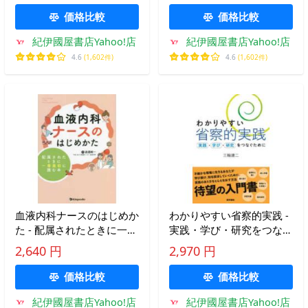
価格比較
価格比較
紀伊國屋書店Yahoo!店
紀伊國屋書店Yahoo!店
4.6
(1,602件)
4.6
(1,602件)
血液内科ナースのはじめか
わかりやすい省察的実践 -
た - 配属されたときに一番
実践・学び・研究をつなぐ
最初に読む本
ために
2,640 円
2,970 円
価格比較
価格比較
紀伊國屋書店Yahoo!店
紀伊國屋書店Yahoo!店