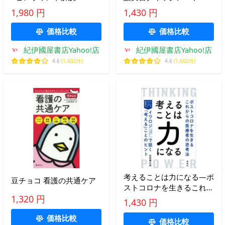
（第２版）
1,980 円
1,430 円
価格比較
価格比較
紀伊國屋書店Yahoo!店
紀伊國屋書店Yahoo!店
4.6
(1,602件)
4.6
(1,602件)
考えることは力になる―ポ
豆チョコ 看護の共通ケア
ストコロナを生きるこれか
らの医療者の思考法
1,320 円
1,430 円
価格比較
価格比較