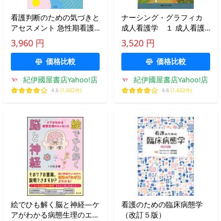
看護判断のための気づきと
ナーシング・グラフィカ
アセスメント 急性期看護
成人看護学 １ 成人看護
―看護判断のための気づき
学概論 （第５版）
3,960 円
3,520 円
とアセスメント
価格比較
価格比較
紀伊國屋書店Yahoo!店
紀伊國屋書店Yahoo!店
4.6
(1,602件)
4.6
(1,602件)
絵でひも解く脳と神経―ケ
看護のための臨床病態学
アがわかる病態生理のエッ
（改訂５版）