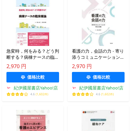
急変時，何をみる？どう判
看護の力，会話の力 - 寄り
断する？病棟ナースの臨床
添うコミュニケーションの
推論
考え方と実践
2,970 円
2,970 円
価格比較
価格比較
紀伊國屋書店Yahoo!店
紀伊國屋書店Yahoo!店
4.6
(1,602件)
4.6
(1,602件)