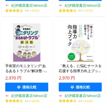
紀伊國屋書店Yahoo!店
紀伊國屋書店Yahoo!店
4.6
(1,602件)
4.6
(1,602件)
手術室のモニタリング“あ
「教える」に悩むナースを
るあるトラブル”解決塾 -
応援する指導力向上ブック
さぬちゃん先生のこそ勉ナ
- プリセプターからクリニ
2,970 円
2,970 円
ース＆研修医のための
カルコーチまで
価格比較
価格比較
紀伊國屋書店Yahoo!店
紀伊國屋書店Yahoo!店
4.6
(1,602件)
4.6
(1,602件)