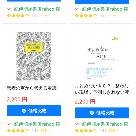
紀伊國屋書店Yahoo!店
紀伊國屋書店Yahoo!店
4.6
(1,602件)
4.6
(1,602件)
まとめないＡＣＰ - 整わな
患者の声から考える看護
い現場，予測しきれない死
2,200 円
2,200 円
価格比較
価格比較
紀伊國屋書店Yahoo!店
紀伊國屋書店Yahoo!店
4.6
(1,602件)
4.6
(1,602件)