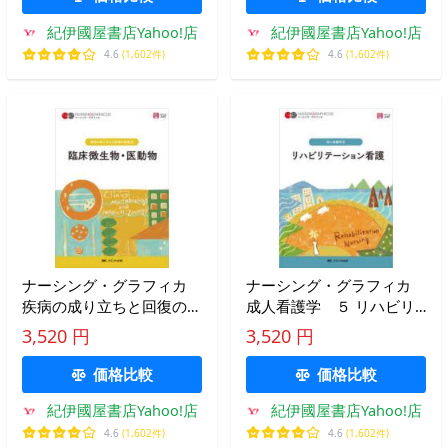
生に。そして振り返っての
紀伊國屋書店Yahoo!店
紀伊國屋書店Yahoo!店
活用にも
4.6
(1,602件)
4.6
(1,602件)
ナーシング・グラフィカ
ナーシング・グラフィカ
疾病の成り立ちと回復の促
成人看護学 ５ リハビリ
進 ３ 臨床微生物・医動
テーション看護 （第５
3,520 円
3,520 円
物 （第５版）
版）
価格比較
価格比較
紀伊國屋書店Yahoo!店
紀伊國屋書店Yahoo!店
4.6
(1,602件)
4.6
(1,602件)