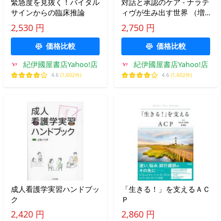
緊急度を見抜く！バイタル
対話と承認のケア - ナラテ
サインからの臨床推論
ィヴが生み出す世界 （増
補版）
2,530 円
2,750 円
価格比較
価格比較
紀伊國屋書店Yahoo!店
紀伊國屋書店Yahoo!店
4.6
(1,602件)
4.6
(1,602件)
成人看護学実習ハンドブッ
「生きる！」を支えるＡＣ
ク
Ｐ
2,420 円
2,860 円