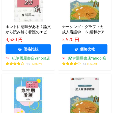
ホントに意味がある？論文
ナーシング・グラフィカ
から読み解く看護のエビデ
成人看護学 ６ 緩和ケア
ンス２０
（第３版）
3,520 円
3,520 円
価格比較
価格比較
紀伊國屋書店Yahoo!店
紀伊國屋書店Yahoo!店
4.6
(1,602件)
4.6
(1,602件)