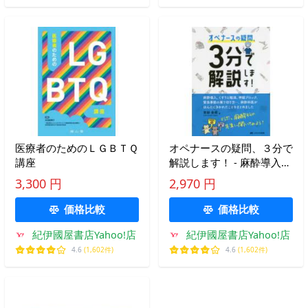
医療者のためのＬＧＢＴＱ
オペナースの疑問、３分で
講座
解説します！ - 麻酔導入、
くすりと輸液、神経ブロッ
3,300 円
2,970 円
ク、緊急事態の乗
価格比較
価格比較
紀伊國屋書店Yahoo!店
紀伊國屋書店Yahoo!店
4.6
(1,602件)
4.6
(1,602件)