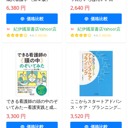
6,380 円
2,640 円
価格比較
価格比較
紀伊國屋書店Yahoo!店
紀伊國屋書店Yahoo!店
4.6
(1,602件)
4.6
(1,602件)
できる看護師の頭の中のぞ
ここからスタートアドバン
いてみた―看護実践と成長
ス・ケア・プランニング―
のアプリを頭に入れて、今
ＡＣＰがみえてくる新しい
3,300 円
3,520 円
日から直観的に行動でき
アプローチと実践例
る！ 若手看護師・看護学
価格比較
価格比較