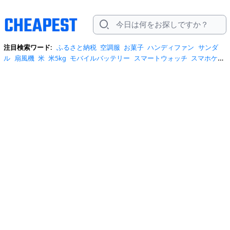
注目検索ワード:
ふるさと納税
空調服
お菓子
ハンディファン
サンダ
ル
扇風機
米
米5kg
モバイルバッテリー
スマートウォッチ
スマホケー
ス
水
クーラーボックス
炭酸水
日傘
スポットクーラー
プロテイン
ト
イレットペーパー
ビール
tシャツ
米10kg
スーツケース
エアコン
自
転車
サーキュレーター
冷蔵庫
水 2リットル
イヤホン bluetooth
usbメ
モリ
ショルダーバッグ
掃除機
カラコン
サンダル レディース
スクイー
ズ
スニーカー
テレビ
お米 5kg
ポータブル電源
シャンプー