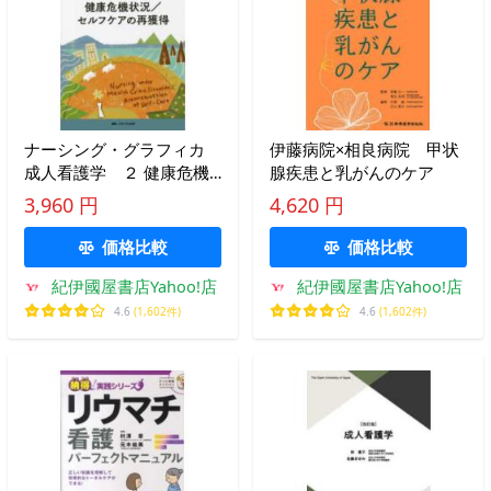
ナーシング・グラフィカ
伊藤病院×相良病院 甲状
成人看護学 ２ 健康危機
腺疾患と乳がんのケア
状況／セルフケアの再獲得
3,960 円
4,620 円
（第２版）
価格比較
価格比較
紀伊國屋書店Yahoo!店
紀伊國屋書店Yahoo!店
4.6
(1,602件)
4.6
(1,602件)