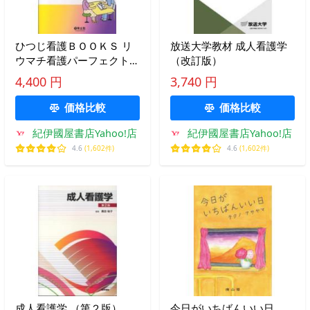
ひつじ看護ＢＯＯＫＳ リ
放送大学教材 成人看護学
ウマチ看護パーフェクトマ
（改訂版）
ニュアル―正しい知識を理
4,400 円
3,740 円
解して効果的なトータルケ
アができる！
価格比較
価格比較
紀伊國屋書店Yahoo!店
紀伊國屋書店Yahoo!店
4.6
(1,602件)
4.6
(1,602件)
成人看護学 （第２版）
今日がいちばんいい日