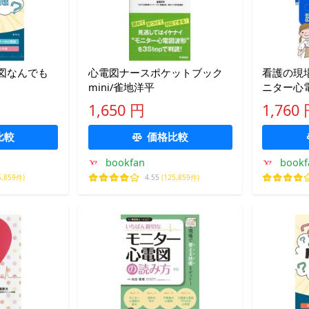
図なんでも
心電図ナースポケットブック
看護の現
mini/雀地洋平
ニター心
ク読み取
1,650 円
1,760
ートに書
郎/雜賀智
比較
価格比較
bookfan
bookf
5,859件)
4.55
(125,859件)