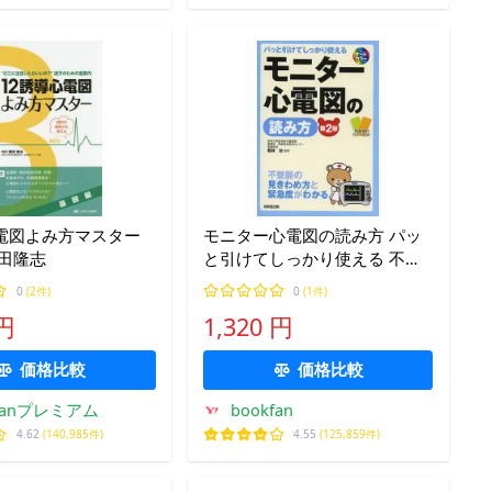
心電図よみ方マスター
モニター心電図の読み方 パッ
栗田隆志
と引けてしっかり使える 不整
脈の見きわめ方と緊急度がわ
0
(2件)
0
(1件)
かる/剱持功
 円
1,320 円
価格比較
価格比較
kfanプレミアム
bookfan
4.62
(140,985件)
4.55
(125,859件)