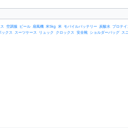
ース
空調服
ビール
扇風機
米5kg
米
モバイルバッテリー
炭酸水
プロテイ
ボックス
スーツケース
リュック
クロックス
安全靴
ショルダーバッグ
ス
クーラー