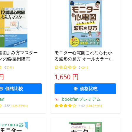
心電図よみ方マスター
モニター心電図これならわか
ング編/栗田隆志
る波形の見方 オールカラー/吉
野秀朗
0
(1件)
0
(2件)
 円
1,650 円
価格比較
価格比較
an
bookfanプレミアム
4.55
(125,859件)
4.62
(140,985件)