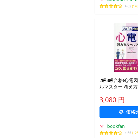
4.62
(14
2級3級合格!心電
ルマスター 考え
説&amp;実践問題
3,080 円
心電図ひよこの会
価格
bookfan
4.55
(12