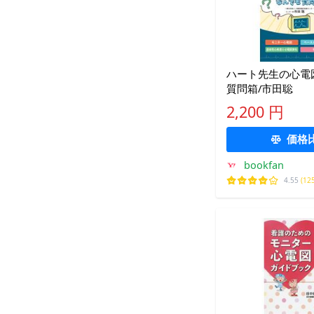
ハート先生の心電
質問箱/市田聡
2,200 円
価格
bookfan
4.55
(12