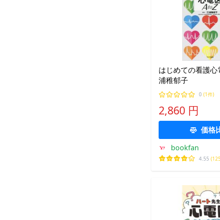
はじめての看護心電図
浦稚郁子
0
(1件)
2,860 円
価格
bookfan
4.55
(12