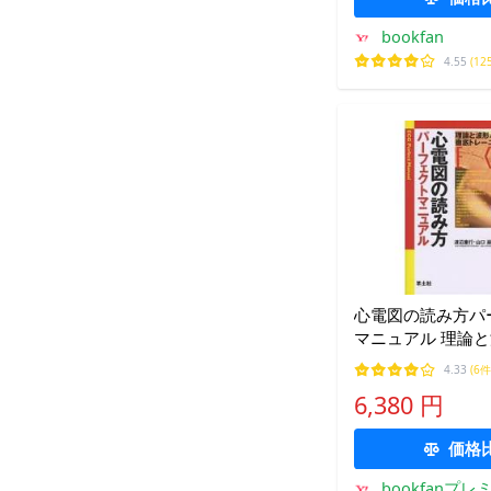
bookfan
4.55
(12
心電図の読み方パ
マニュアル 理論
ンで徹底トレーニン
4.33
(6件
行/山口巖
6,380 円
価格
bookfanプレ