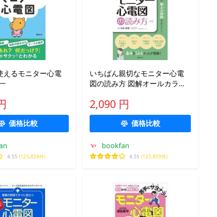
使えるモニター心電
いちばん親切なモニター心電
一
図の読み方 図解オールカラー/
池田隆徳
 円
2,090 円
価格比較
価格比較
an
bookfan
4.55
(125,859件)
4.55
(125,859件)