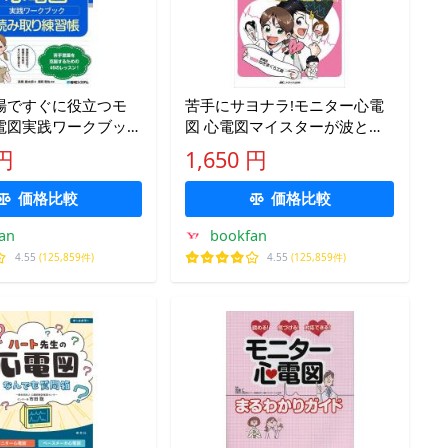
場ですぐに役立つモ
苦手にサヨナラ!モニター心電
電図実践ワークブッ
図 心電図マイスターが波とリ
り練習帳 チェックシ
ズムをゼロから手ほどき/深谷
 円
1,650 円
き込むだけ/高橋健太
英平/ねぎまぐろ工房
也
価格比較
価格比較
an
bookfan
4.55
(125,859件)
4.55
(125,859件)