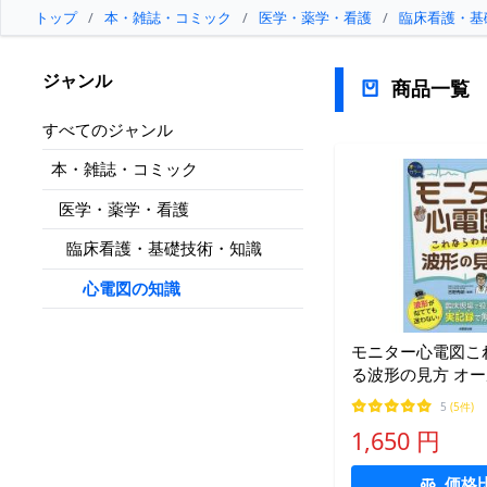
トップ
/
本・雑誌・コミック
/
医学・薬学・看護
/
臨床看護・基
ジャンル
商品一覧
すべてのジャンル
本・雑誌・コミック
医学・薬学・看護
臨床看護・基礎技術・知識
心電図の知識
モニター心電図こ
る波形の見方 オー
野秀朗
5
(5件)
1,650 円
価格