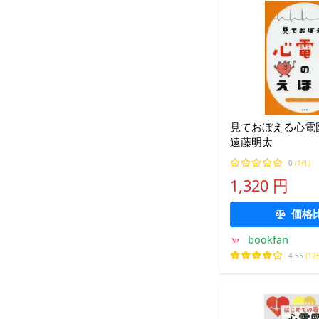
見ておぼえる心電
遠藤明太
0
(1件)
1,320 円
価格
bookfan
4.55
(12