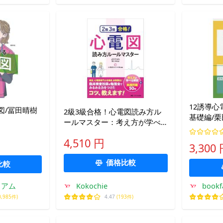
12誘導
図/冨田晴樹
2級3級合格！心電図読み方ル
基礎編/
ールマスター：考え方が学べ
る解説＆実践問題50問
4,510 円
3,300
価格比較
比較
ミアム
Kokochie
boo
0,985件)
4.47
(193件)