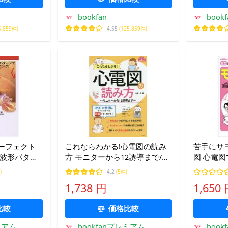
bookfan
bookf
5,859件)
4.55
(125,859件)
ーフェクト
これならわかる!心電図の読み
苦手にサ
と波形パター
方 モニターから12誘導まで/大
図 心電
グ!/渡辺重
島一太
ズムをゼ
)
4.2
(5件)
英平/ね
1,738 円
1,650
比較
価格比較
ミアム
bookfanプレミアム
boo