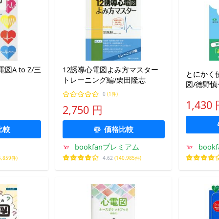
A to Z/三
12誘導心電図よみ方マスター
とにかく
トレーニング編/栗田隆志
図/徳野慎
0
(1件)
1,430
2,750 円
比較
価格比較
bookfanプレミアム
bookf
5,859件)
4.62
(140,985件)