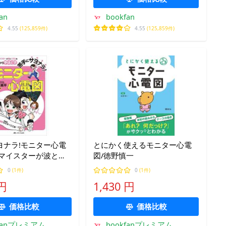
an
bookfan
4.55
(125,859件)
4.55
(125,859件)
ヨナラ!モニター心電
とにかく使えるモニター心電
図マイスターが波とリ
図/徳野慎一
ロから手ほどき/深谷
0
(1件)
0
(1件)
ぎまぐろ工房
 円
1,430 円
価格比較
価格比較
kfanプレミアム
bookfanプレミアム