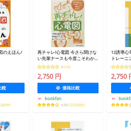
図のえほん/
再チャレ!心電図 今さら聞けな
12誘導
い先輩ナースも今度こそわか
トレーニ
る 心電図の基礎と管理が超図
0
(1件)
解だから新人でもぐんぐんわ
2,750 円
2,750
かる/田中喜美夫
比較
価格比較
bookfan
bookf
5,859件)
4.55
(125,859件)