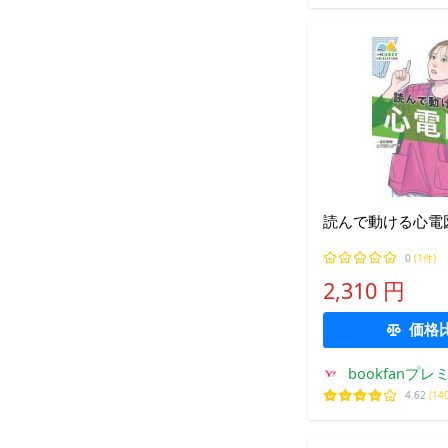
読んで動ける心電
0
(1件)
2,310 円
価格
bookfanプレ
4.62
(14