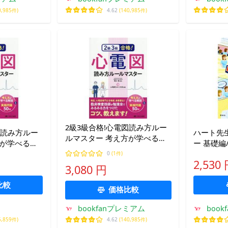
0,985件)
4.62
(140,985件)
2級3級合格!心電図読み方ルー
図読み方ルー
ハート先
ルマスター 考え方が学べる解
方が学べる解
ー 基礎編
説&amp;実践問題50問/堀江稔/
50問/堀江稔/
0
(1件)
心電図ひよこの会
2,530
3,080 円
比較
価格比較
bookfanプレミアム
boo
5,859件)
4.62
(140,985件)