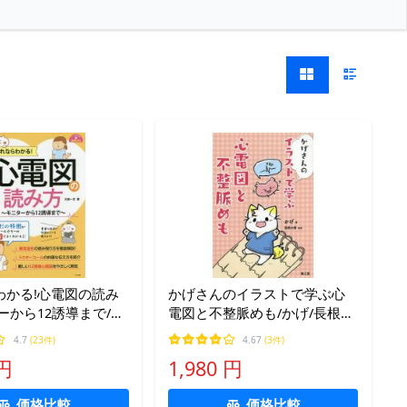
わかる!心電図の読み
かげさんのイラストで学ぶ心
ーから12誘導まで/大
電図と不整脈めも/かげ/長根大
樹
4.7
(23件)
4.67
(3件)
 円
1,980 円
価格比較
価格比較