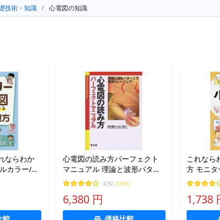
礎技術・知識
/
心電図の知識
れならわか
心電図の読み方パーフェクト
これなら
ルカラー/吉
マニュアル 理論と波形パター
方 モニタ
ンで徹底トレーニング!/渡辺重
島一太
4.92
(13件)
行/山口巖
6,380 円
1,738
比較
価格比較