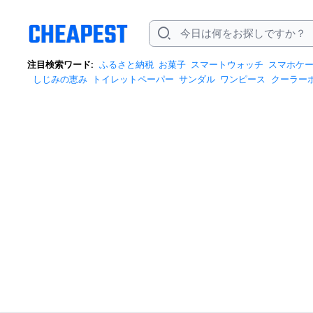
注目検索ワード:
ふるさと納税
お菓子
スマートウォッチ
スマホケ
しじみの恵み
トイレットペーパー
サンダル
ワンピース
クーラー
bluetooth
ポータブル電源
水 2リットル
iphone17 ケース
スポット