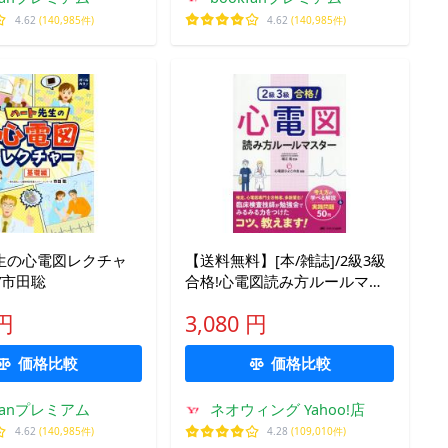
4.62
(140,985件)
4.62
(140,985件)
生の心電図レクチャ
【送料無料】[本/雑誌]/2級3級
/市田聡
合格!心電図読み方ルールマス
ター 考え方が学べる解説
 円
3,080 円
&amp;実践問題50問/堀江稔/監
修 心電図ひよこの会/編集
価格比較
価格比較
kfanプレミアム
ネオウィング Yahoo!店
4.62
(140,985件)
4.28
(109,010件)