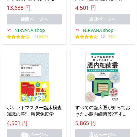
種別の臨床ポイント
版
13,638 円
4,501 円
通販ページへ
通販ページへ
NIRVANA shop
NIRVANA shop
4.21
(68件)
4.21
(68件)
ポケットマスター臨床検査
すべての臨床医が知ってお
知識の整理 臨床免疫学
きたい腸内細菌叢?基本知
識から疾患研究、治療まで
4,501 円
5,865 円
通販ページへ
通販ページへ