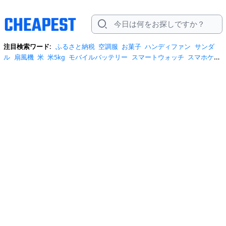
注目検索ワード:
ふるさと納税
空調服
お菓子
ハンディファン
サンダ
ル
扇風機
米
米5kg
モバイルバッテリー
スマートウォッチ
スマホケー
ス
水
クーラーボックス
炭酸水
日傘
スポットクーラー
プロテイン
ト
イレットペーパー
ビール
tシャツ
米10kg
スーツケース
エアコン
自
転車
サーキュレーター
冷蔵庫
水 2リットル
イヤホン bluetooth
usbメ
モリ
ショルダーバッグ
掃除機
カラコン
サンダル レディース
スクイー
ズ
スニーカー
テレビ
お米 5kg
ポータブル電源
シャンプー