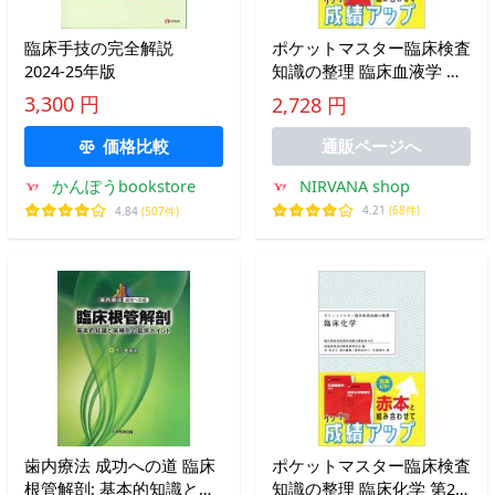
臨床手技の完全解説
ポケットマスター臨床検査
2024-25年版
知識の整理 臨床血液学 第
2版
3,300 円
2,728 円
価格比較
通販ページへ
NIRVANA shop
かんぽうbookstore
4.21
(68件)
4.84
(507件)
歯内療法 成功への道 臨床
ポケットマスター臨床検査
根管解剖: 基本的知識と歯
知識の整理 臨床化学 第2