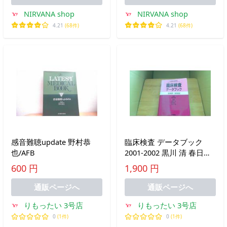
NIRVANA shop
NIRVANA shop
4.21
(68件)
4.21
(68件)
感音難聴update 野村恭
臨床検査 データブック
也/AFB
2001-2002 黒川 清 春日雅
人 北村 高久史廣 医学書院
600 円
1,900 円
監修/DAB
通販ページへ
通販ページへ
りもったい 3号店
りもったい 3号店
0
(1件)
0
(1件)