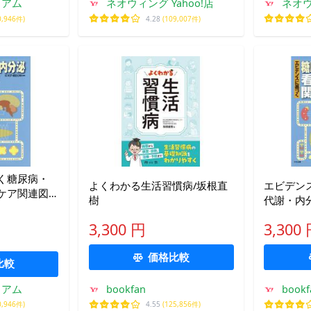
ミアム
ネオウィング Yahoo!店
ネオウ
0,946件)
4.28
(109,007件)
く糖尿病・
よくわかる生活習慣病/坂根直
エビデン
ケア関連図/
樹
代謝・内
任和子/
3,300 円
3,300
価格比較
比較
ミアム
bookfan
bookf
0,946件)
4.55
(125,856件)