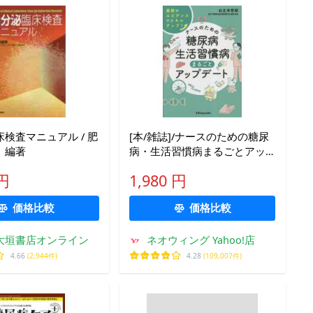
検査マニュアル / 肥
[本/雑誌]/ナースのための糖尿
 編著
病・生活習慣病まるごとアッ
プデート 最新のエビデンスで
 円
1,980 円
スキルアップ!/辻本哲郎/著
価格比較
価格比較
大垣書店オンライン
ネオウィング Yahoo!店
4.66
(2,944件)
4.28
(109,007件)