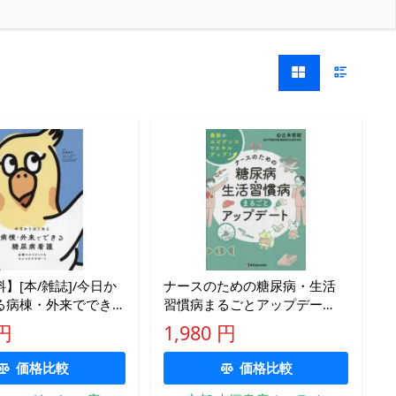
】[本/雑誌]/今日か
ナースのための糖尿病・生活
る病棟・外来ででき
習慣病まるごとアップデー
看護 血糖マネジメン
ト 最新のエビデンスでスキ
 円
1,980 円
;セルフケアサポート/
ルアップ！ / 辻本哲郎
/編集
価格比較
価格比較