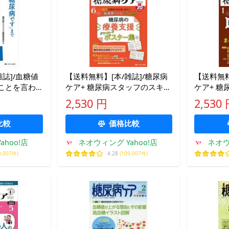
誌]/血糖値
【送料無料】[本/雑誌]/糖尿病
【送料無料
ことを言わ
ケア+ 糖尿病スタッフのスキル
ケア+ 
に落ち着い
にプラスを届ける専門誌 第20
にプラスを
2,530 円
2,530
 「ちょっと
巻6号(2023-6)/メディカ出版
巻1号(20
比較
価格比較
hoo!店
ネオウィング Yahoo!店
ネオウ
9,007件)
4.28
(109,007件)