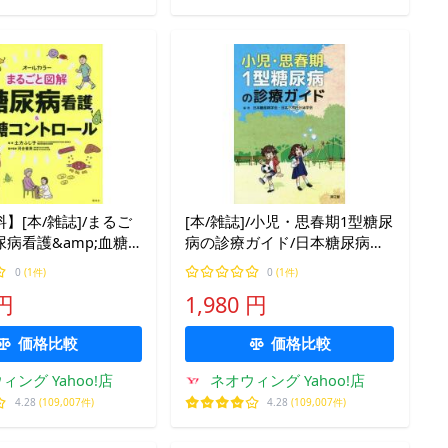
】[本/雑誌]/まるご
[本/雑誌]/小児・思春期1型糖尿
病看護&amp;血糖
病の診療ガイド/日本糖尿病学
ール オールカラ土方
会/編・著 日本小児内分泌学会/
0
(1件)
0
(1件)
著 河合俊英/
編・著
 円
1,980 円
価格比較
価格比較
ィング Yahoo!店
ネオウィング Yahoo!店
4.28
(109,007件)
4.28
(109,007件)