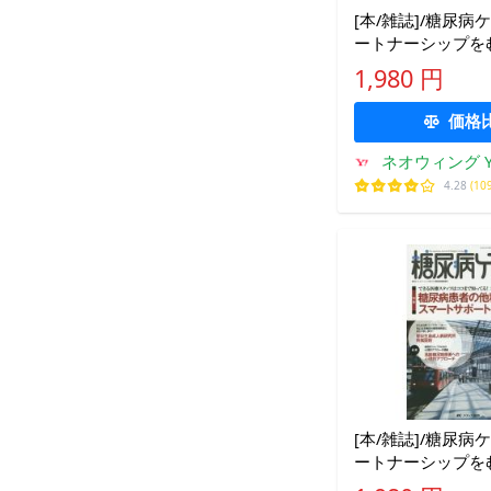
[本/雑誌]/糖尿病
ートナーシップを
病療養援助 Vol.11No
1,980 円
5)/メディカ出版
価格
ネオウィング Ya
4.28
(10
[本/雑誌]/糖尿病
ートナーシップを
病療養援助 Vol.12No