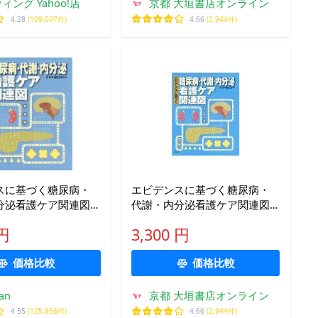
ィング Yahoo!店
京都 大垣書店オンライン
4.28
(109,007件)
4.66
(2,944件)
スに基づく糖尿病・
エビデンスに基づく糖尿病・
分泌看護ケア関連図/
代謝・内分泌看護ケア関連図 /
細田公則
任 和子 編集
 円
3,300 円
価格比較
価格比較
an
京都 大垣書店オンライン
4.55
(125,856件)
4.66
(2,944件)