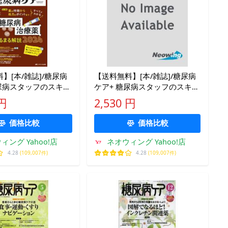
】[本/雑誌]/糖尿病
【送料無料】[本/雑誌]/糖尿病
糖尿病スタッフのスキル
ケア+ 糖尿病スタッフのスキル
届ける専門誌 第21
にプラスを届ける専門誌 第20
 円
2,530 円
24-1)/メディカ出版
巻5号(2023-5)/メディカ出版
価格比較
価格比較
ィング Yahoo!店
ネオウィング Yahoo!店
4.28
(109,007件)
4.28
(109,007件)