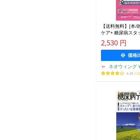
【送料無料】[本/雑
ケア+ 糖尿病スタ
にプラスを届ける専
2,530 円
巻5号(2026-5)/
価格
ネオウィング Ya
4.28
(10