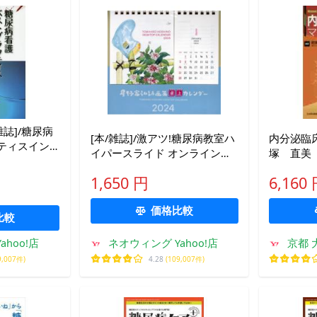
誌]/糖尿病
[本/雑誌]/激アツ!糖尿病教室ハ
内分泌臨床
ティスイン
イパースライド オンラインで
塚 直美
糖尿病教育・
も使えるスライド165点&amp;
1,650 円
6,160
台本/細井雅之/編集
価格比較
比較
hoo!店
ネオウィング Yahoo!店
京都 
9,007件)
4.28
(109,007件)