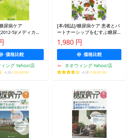
]/糖尿病ケア
[本/雑誌]/糖尿病ケア 患者とパ
.5(2012-5)/メディカ出
ートナーシップをむすぶ糖尿
・ムック)
病療養援助 Vol.9No.12(2012-
 円
1,980 円
12)/メディカ出版(単行本・ムッ
ク)
価格比較
価格比較
ィング Yahoo!店
ネオウィング Yahoo!店
4.28
(109,007件)
4.28
(109,007件)