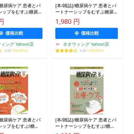
]/糖尿病ケア 患者とパ
[本/雑誌]/糖尿病ケア 患者とパ
シップをむすぶ糖尿
ートナーシップをむすぶ糖尿
ol.12No.4(2015-
病療養援助 Vol.12No.8(2015-
 円
1,980 円
ィカ出版
8)/メディカ出版
価格比較
価格比較
ィング Yahoo!店
ネオウィング Yahoo!店
4.28
(109,007件)
4.28
(109,007件)
]/糖尿病ケア 患者とパ
[本/雑誌]/糖尿病ケア 患者とパ
シップをむすぶ!糖尿
ートナーシップをむすぶ!糖尿
フ応援専門誌
病スタッフ応援専門誌