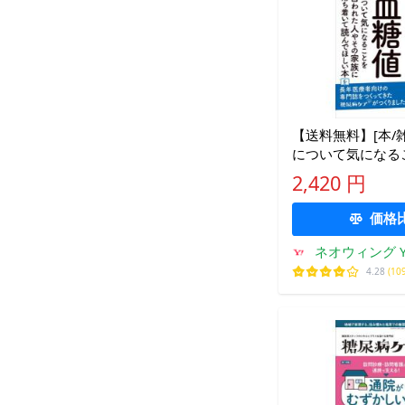
【送料無料】[本/雑
について気になる
れた人やその家族
2,420 円
て読んでほしい本
血
価格
ネオウィング Ya
4.28
(10