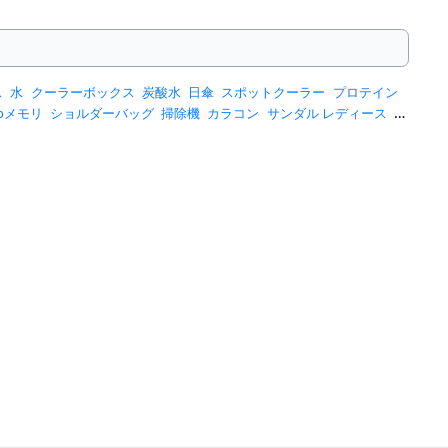
ス
水
クーラーボックス
炭酸水
日傘
スポットクーラー
プロテイン
sbメモリ
ショルダーバッグ
掃除機
カラコン
サンダル レディース
ス