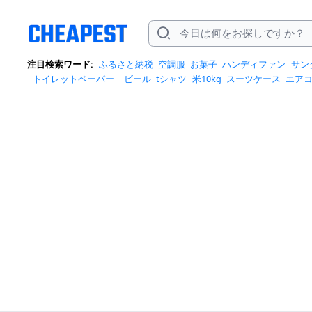
注目検索ワード:
ふるさと納税
空調服
お菓子
ハンディファン
サン
トイレットペーパー
ビール
tシャツ
米10kg
スーツケース
エア
クイーズ
スニーカー
テレビ
お米 5kg
ポータブル電源
シャンプー