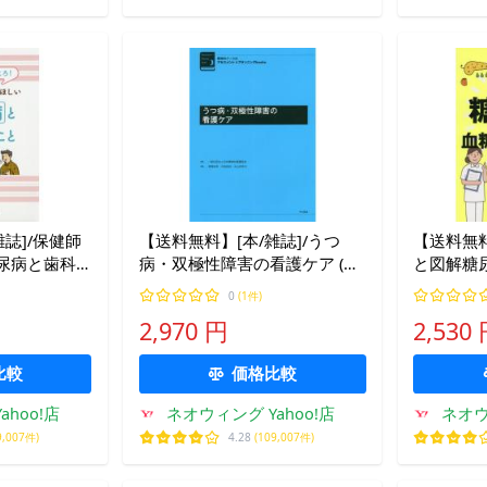
誌]/保健師
【送料無料】[本/雑誌]/うつ
【送料無料
尿病と歯科
病・双極性障害の看護ケア (精
と図解糖尿
のカンどこ
神科ナースのアセスメント
コントロ
0
(1件)
&amp;プランニングbooks)/高
ふじ子/編
2,970 円
2,530
橋良斉/編集 中庭良枝/編集 米
山奈奈子/編集
比較
価格比較
hoo!店
ネオウィング Yahoo!店
ネオウ
9,007件)
4.28
(109,007件)