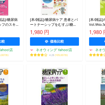
誌]/糖尿病
[本/雑誌]/糖尿病ケア 患者とパ
[本/雑誌
ッフのスキル
ートナーシップをむすぶ!糖尿
Vol.9No
門誌 第23
病スタッフ応援専門誌
版(単行本
1,980 円
1,980
メディカ出版
Vol.14No.2(2017-2)/メディカ出
版
比較
価格比較
hoo!店
ネオウィング Yahoo!店
ネオウ
9,007件)
4.28
(109,007件)