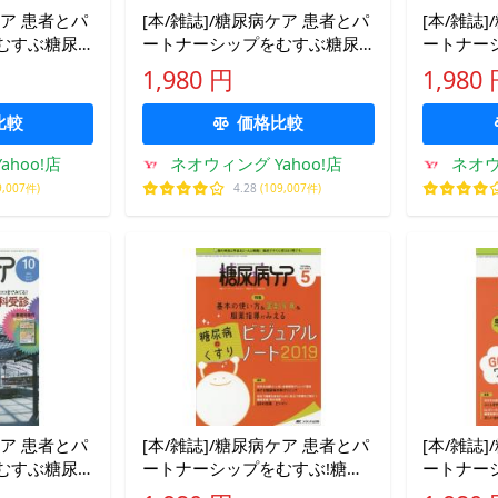
ケア 患者とパ
[本/雑誌]/糖尿病ケア 患者とパ
[本/雑誌
むすぶ糖尿
ートナーシップをむすぶ糖尿
ートナー
.5(2014-
病療養援助 Vol.11No.6(2014-
病療養援助 V
1,980 円
1,980
6)/メディカ出版
4)/メデ
比較
価格比較
hoo!店
ネオウィング Yahoo!店
ネオウ
9,007件)
4.28
(109,007件)
ケア 患者とパ
[本/雑誌]/糖尿病ケア 患者とパ
[本/雑誌
むすぶ糖尿
ートナーシップをむすぶ!糖尿
ートナー
.10(2015-
病スタッフ応援専門誌
病スタッ