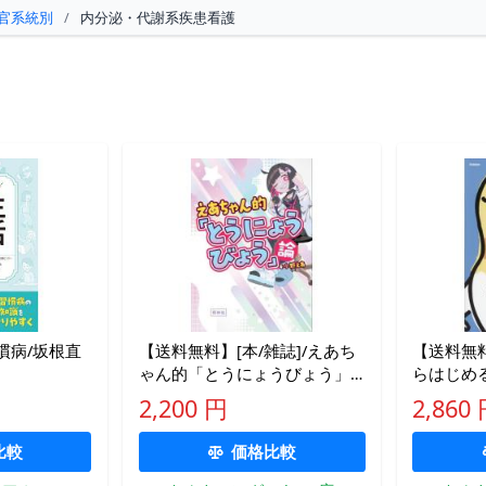
官系統別
/
内分泌・代謝系疾患看護
慣病/坂根直
【送料無料】[本/雑誌]/えあち
【送料無料
ゃん的「とうにょうびょう」
らはじめ
論/小野えあ/著
る糖尿病
2,200 円
2,860
ト&amp
柏崎純子
比較
価格比較