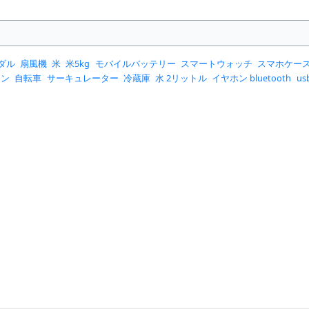
ダル
扇風機
米
米5kg
モバイルバッテリー
スマートウォッチ
スマホケー
コン
自転車
サーキュレーター
冷蔵庫
水 2リットル
イヤホン bluetooth
u