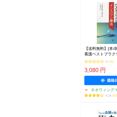
【送料無料】[本/雑
看護ベストプラク
スリン療法/日本
0
(1件)
看護学会/編
3,080 円
価格
ネオウィング Ya
4.28
(10