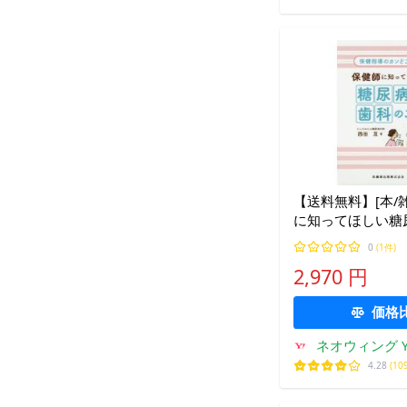
【送料無料】[本/雑
に知ってほしい糖
のこと (保健指導
0
(1件)
ろ!)/西田亙/著
2,970 円
価格
ネオウィング Ya
4.28
(10