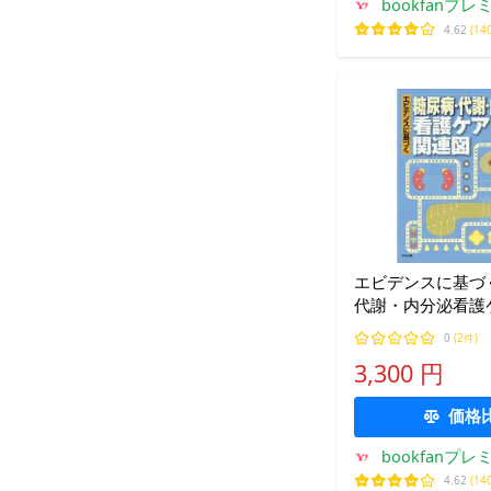
bookfanプレ
4.62
(14
エビデンスに基づ
代謝・内分泌看護
任和子/細田公則
0
(2件)
3,300 円
価格
bookfanプレ
4.62
(14