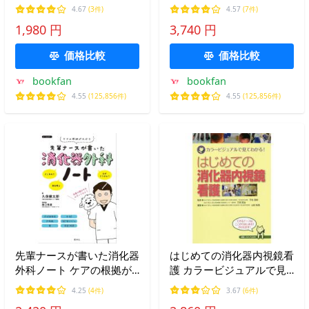
好きになる 第26巻4号
4.67
(3件)
4.57
(7件)
(2021-4)
1,980 円
3,740 円
価格比較
価格比較
bookfan
bookfan
4.55
(125,856件)
4.55
(125,856件)
先輩ナースが書いた消化器
はじめての消化器内視鏡看
外科ノート ケアの根拠が
護 カラービジュアルで見
わかる/久保健太郎/西口幸
てわかる!/山田拓哉/平松直
4.25
(4件)
3.67
(6件)
雄
樹/三田英治