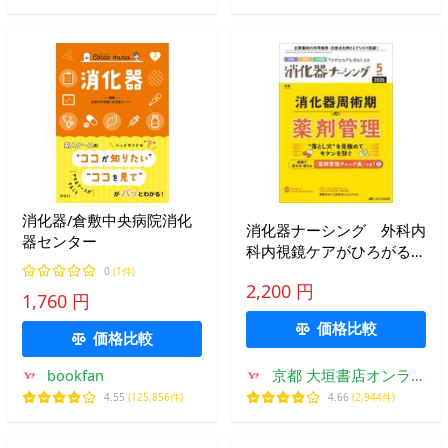
消化器/倉敷中央病院消化
消化器ナーシング 外科内
器センター
科内視鏡ケアがひろがる・
好きになる 第３１巻５号
0
(1件)
2,200 円
（２０２６−５）
1,760 円
価格比較
価格比較
bookfan
京都 大垣書店オンライ
ン
4.55
(125,856件)
4.66
(2,944件)