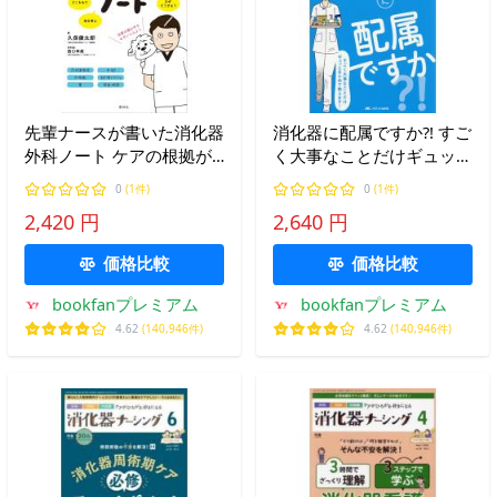
先輩ナースが書いた消化器
消化器に配属ですか?! すご
外科ノート ケアの根拠が
く大事なことだけギュッと
わかる/久保健太郎/西口幸
まとめて教えます!/久保健
0
(1件)
0
(1件)
雄
太郎
2,420 円
2,640 円
価格比較
価格比較
bookfanプレミアム
bookfanプレミアム
4.62
(140,946件)
4.62
(140,946件)