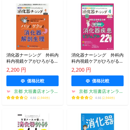
消化器ナーシング 外科内
消化器ナーシング 外科内
科内視鏡ケアがひろがる・
科内視鏡ケアがひろがる・
好きになる 第３１巻４号
好きになる 第３０巻４号
2,200 円
2,200 円
（２０２６−４）
（２０２５−４）
価格比較
価格比較
京都 大垣書店オンライ
京都 大垣書店オンライ
ン
ン
4.66
(2,944件)
4.66
(2,944件)