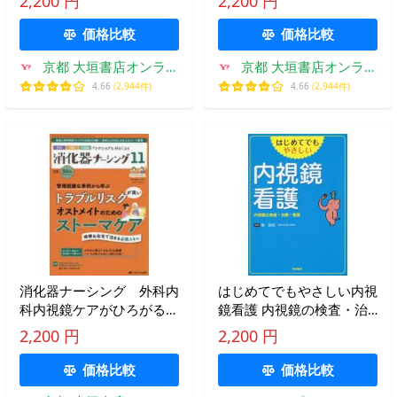
2,200 円
2,200 円
号（２０２５−１２）
（２０２５−５）
価格比較
価格比較
京都 大垣書店オンライ
京都 大垣書店オンライ
ン
ン
4.66
(2,944件)
4.66
(2,944件)
消化器ナーシング 外科内
はじめてでもやさしい内視
科内視鏡ケアがひろがる・
鏡看護 内視鏡の検査・治
好きになる 第３０巻１１
療・看護/椿昌裕
2,200 円
2,200 円
号（２０２５−１１）
価格比較
価格比較