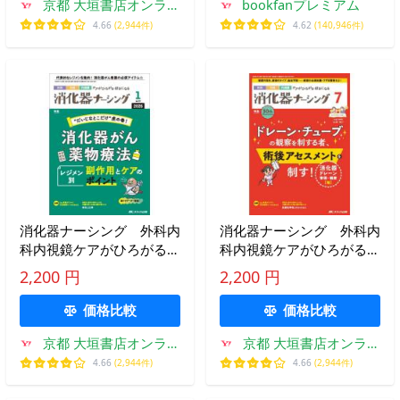
京都 大垣書店オンライ
bookfanプレミアム
ン
4.66
(2,944件)
4.62
(140,946件)
消化器ナーシング 外科内
消化器ナーシング 外科内
科内視鏡ケアがひろがる・
科内視鏡ケアがひろがる・
好きになる 第３１巻１号
好きになる 第３０巻７号
2,200 円
2,200 円
（２０２６−１）
（２０２５−７）
価格比較
価格比較
京都 大垣書店オンライ
京都 大垣書店オンライ
ン
ン
4.66
(2,944件)
4.66
(2,944件)