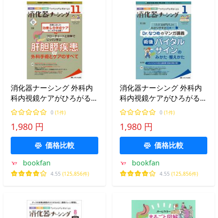
消化器ナーシング 外科内
消化器ナーシング 外科内
科内視鏡ケアがひろがる・
科内視鏡ケアがひろがる・
好きになる 第25巻11号
好きになる 第26巻1号
0
(1件)
0
(1件)
(2020-11)
(2021-1)
1,980 円
1,980 円
価格比較
価格比較
bookfan
bookfan
4.55
(125,856件)
4.55
(125,856件)