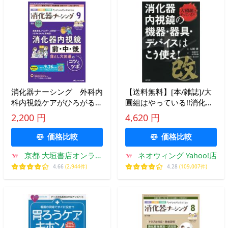
消化器ナーシング 外科内
【送料無料】[本/雑誌]/大
科内視鏡ケアがひろがる・
圃組はやっている!!消化器
好きになる 第３０巻９号
内視鏡の機器・器具・デバ
2,200 円
4,620 円
（２０２５−９）
イスはこう使え!/大圃研/編
佐藤貴幸/著 志賀拓也/著
価格比較
価格比較
京都 大垣書店オンライ
ネオウィング Yahoo!店
ン
4.66
(2,944件)
4.28
(109,007件)