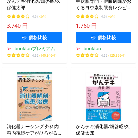
かんテキ消化器/畑啓昭/久
甲状腺専門・伊藤病院がお
保健太郎
くるヨウ素制限食レシピ
安全!便利!おいしい!/伊藤
4.67
(3件)
4.67
(6件)
公一/北川亘
3,740 円
1,760 円
価格比較
価格比較
bookfanプレミアム
bookfan
4.62
(140,946件)
4.55
(125,856件)
消化器ナーシング 外科内
かんテキ消化器/畑啓昭/久
科内視鏡ケアがひろがる・
保健太郎