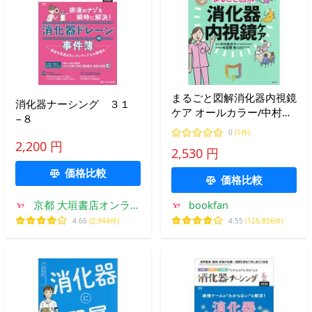
まるごと図解消化器内視鏡
消化器ナーシング ３１
ケア オールカラー/中村美
−８
也子/布袋屋修
0
(1件)
2,200 円
2,530 円
価格比較
価格比較
京都 大垣書店オンライ
bookfan
ン
4.66
(2,944件)
4.55
(125,856件)