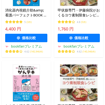
消化器内視鏡介助&amp;
甲状腺専門・伊藤病院がお
看護パーフェクトBOOK 器
くるヨウ素制限食レシピ
具、薬剤、前処置、観察ま
安全!便利!おいしい!/伊藤
5
(3件)
4.8
(5件)
るごと!わかる・できる・
公一/北川亘
4,400 円
1,760 円
ラクになる! オールカラー/
山本夏代
価格比較
価格比較
bookfanプレミアム
bookfanプレミアム
4.62
(140,946件)
4.62
(140,946件)