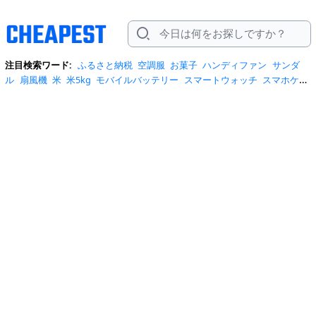
注目検索ワード:
ふるさと納税
空調服
お菓子
ハンディファン
サンダ
ル
扇風機
米
米5kg
モバイルバッテリー
スマートウォッチ
スマホケー
ス
水
クーラーボックス
炭酸水
日傘
スポットクーラー
プロテイン
ト
イレットペーパー
ビール
tシャツ
米10kg
スーツケース
エアコン
自
転車
サーキュレーター
冷蔵庫
水 2リットル
イヤホン bluetooth
usbメ
モリ
ショルダーバッグ
掃除機
カラコン
サンダル レディース
スクイー
ズ
スニーカー
テレビ
お米 5kg
ポータブル電源
シャンプー