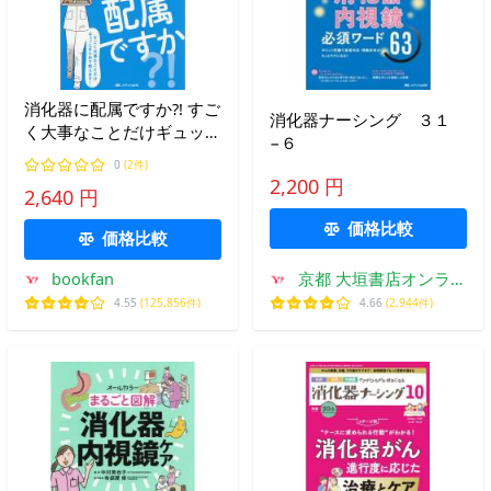
消化器に配属ですか?! すご
消化器ナーシング ３１
く大事なことだけギュッと
−６
まとめて教えます!/久保健
0
(2件)
太郎
2,200 円
2,640 円
価格比較
価格比較
bookfan
京都 大垣書店オンライ
ン
4.55
(125,856件)
4.66
(2,944件)