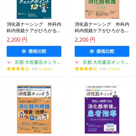
消化器ナーシング 外科内
消化器ナーシング 外科内
科内視鏡ケアがひろがる・
科内視鏡ケアがひろがる・
好きになる 第３０巻６号
好きになる 第２９巻４号
2,200 円
2,200 円
（２０２５−６）
（２０２４−４）
価格比較
価格比較
京都 大垣書店オンライ
京都 大垣書店オンライ
ン
ン
4.66
(2,944件)
4.66
(2,944件)