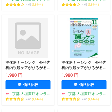
ン
ン
4.66
(2,944件)
4.66
(2,944件)
消化器ナーシング 外科内
消化器ナーシング 外科内
科内視鏡ケアがひろがる・
科内視鏡ケアがひろがる・
好きになる 第２６巻７号
好きになる 第２６巻１１
1,980 円
1,980 円
（２０２１−７）
号（２０２１?１１）
価格比較
価格比較
京都 大垣書店オンライ
京都 大垣書店オンライ
ン
ン
4.66
(2,944件)
4.66
(2,944件)