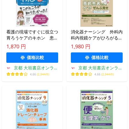
看護の現場ですぐに役立つ
消化器ナーシング 外科内
胃ろうケアのキホン 患者
科内視鏡ケアがひろがる・
さんのＱＯＬに配慮したケ
好きになる 第２８巻８号
1,870 円
1,980 円
アが身に付く！ / 西山順博
（２０２３−８）
価格比較
価格比較
京都 大垣書店オンライ
京都 大垣書店オンライ
ン
ン
4.66
(2,944件)
4.66
(2,944件)