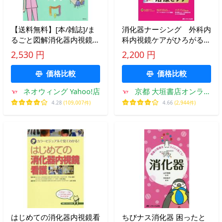
【送料無料】[本/雑誌]/ま
消化器ナーシング 外科内
るごと図解消化器内視鏡ケ
科内視鏡ケアがひろがる・
ア オールカラー/中村美也
好きになる 第３０巻１０
2,530 円
2,200 円
子/編著 布袋屋修/医学監修
号（２０２５−１０）
価格比較
価格比較
ネオウィング Yahoo!店
京都 大垣書店オンライ
ン
4.28
(109,007件)
4.66
(2,944件)
はじめての消化器内視鏡看
ちびナス消化器 困ったと