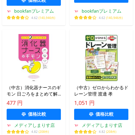
bookfanプレミアム
bookfanプレミアム
4.62
(140,946件)
4.62
(140,946件)
（中古）消化器ナースのギ
（中古）ゼロからわかるド
モン 日ごろをまとめて解
レーン管理 渡邊 孝
決 西口幸雄 久保健太郎
477 円
1,051 円
価格比較
価格比較
メディアしまりす店
メディアしまりす店
4.82
(208件)
4.82
(208件)