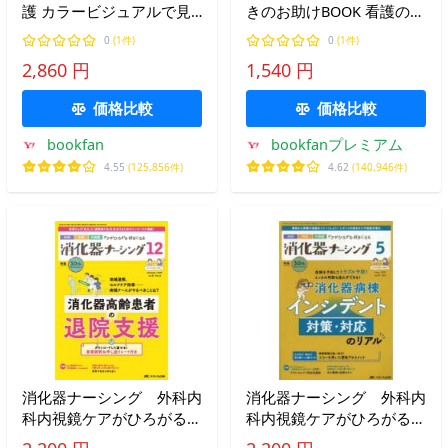
護 カラービジュアルで見
きのお助けBOOK 看護の現
てわかる!/山田拓哉/平松直
場をスイスイ泳ごう!/山中
0
(1件)
0
(1件)
樹/三田英治
若樹/矢吹浩子
2,860 円
1,540 円
価格比較
価格比較
bookfan
bookfanプレミアム
4.55
(125,856件)
4.62
(140,946件)
消化器ナーシング 外科内
消化器ナーシング 外科内
科内視鏡ケアがひろがる・
科内視鏡ケアがひろがる・
好きになる 第３０巻１２
好きになる 第３０巻５号