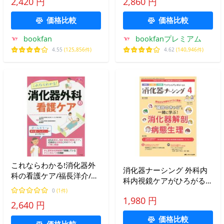
2,420 円
2,860 円
価格比較
価格比較
bookfan
bookfanプレミアム
4.55
(125,856件)
4.62
(140,946件)
これならわかる!消化器外
消化器ナーシング 外科内
科の看護ケア/福長洋介/長
科内視鏡ケアがひろがる・
井優子
好きになる 第28巻4号
0
(1件)
1,980 円
(2023-4)
2,640 円
価格比較
価格比較