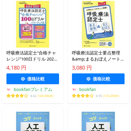
呼吸療法認定士“合格チャ
呼吸療法認定士要点整理
レンジ”100日ドリル 2026-
&amp;まるおぼえノート
2027/山下崇史
大事なところをギュッと凝
4,180 円
3,080 円
縮!/山下崇史
価格比較
価格比較
bookfanプレミアム
bookfan
4.62
(140,946件)
4.55
(125,859件)