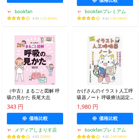
bookfan
bookfanプレミアム
4.55
(125,859件)
4.62
(140,946件)
（中古）まるごと図解 呼
かげさんのイラスト人工呼
吸の見かた 長尾大志
吸器ノート 呼吸療法認定
士のかげさんによる、やさ
343 円
1,980 円
しい入門書/かげ/長根大樹
価格比較
価格比較
メディアしまりす店
bookfanプレミアム
4.82
(208件)
4.62
(140,946件)