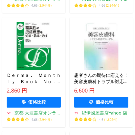
ン
ン
4.66
(2,944件)
4.66
(2,944件)
Ｄｅｒｍａ． Ｍｏｎｔｈ
患者さんの期待に応える！
ｌｙ Ｂｏｏｋ Ｎｏ．３
美容皮膚科トラブル対応マ
６０（２０２５．５） / 澤
ニュアル - 副作用・合併症
2,860 円
6,600 円
田雄宇
から患者説明まで すぐに
使える説明文
価格比較
価格比較
京都 大垣書店オンライ
紀伊國屋書店Yahoo!店
ン
4.66
(2,944件)
4.6
(1,602件)