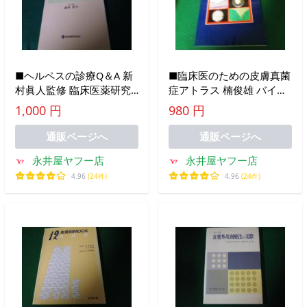
■ヘルペスの診療Q＆A 新
■臨床医のための皮膚真菌
村眞人監修 臨床医薬研究
症アトラス 楠俊雄 バイエ
協会 1993年
ル薬品株式会社
1,000 円
980 円
■FAUB2022101702■
■FAUB2022101710■
通販ページへ
通販ページへ
永井屋ヤフー店
永井屋ヤフー店
4.96
(24件)
4.96
(24件)