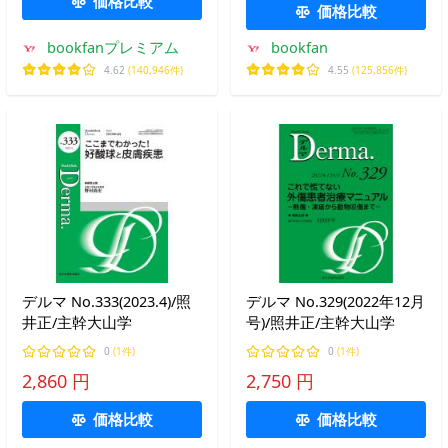
価格比較
価格比較
bookfanプレミアム
bookfan
4.62
(140,946件)
4.55
(125,856件)
デルマ No.333(2023.4)/照
デルマ No.329(2022年12月
井正/主幹大山学
号)/照井正/主幹大山学
0
(1件)
0
(1件)
2,860 円
2,750 円
価格比較
価格比較