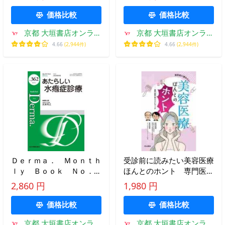
人正寿
山崎修
価格比較
価格比較
京都 大垣書店オンライ
京都 大垣書店オンライ
ン
ン
4.66
(2,944件)
4.66
(2,944件)
Ｄｅｒｍａ． Ｍｏｎｔｈ
受診前に読みたい美容医療
ｌｙ Ｂｏｏｋ Ｎｏ．３
ほんとのホント 専門医の
６２（２０２５．６） / 氏
ありていトーク / 宮地良樹
2,860 円
1,980 円
家英之
価格比較
価格比較
京都 大垣書店オンライ
京都 大垣書店オンライ