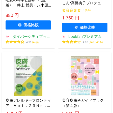
しん/高橋典子プロデュー
版〉 井上 哲男・八木原
スまのえいこ
陽一著（薬事日報新書）
0
(1件)
880 円
1,760 円
価格比較
価格比較
ダイバーシティブック
bookfanプレミアム
スヤフー店
4.91
(46件)
4.62
(140,946件)
皮膚アレルギーフロンティ
美容皮膚科ガイドブック
ア Ｖｏｌ．２３Ｎｏ．２
（第４版）
（２０２５．１２） / 「皮