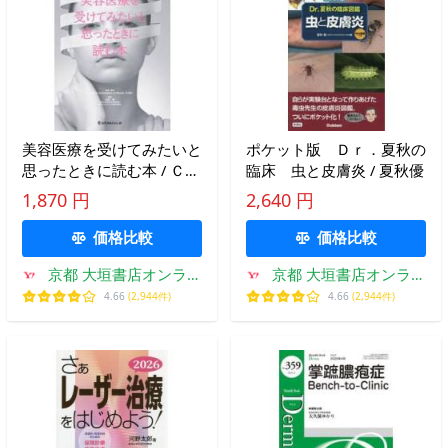
美容医療を受けてみたいと
ポケット版 Ｄｒ．夏秋の
思ったときに読む本 / Ｃｒ
臨床 虫と皮膚炎 / 夏秋優
ｅａｔｏｒ’ｓＡ
1,870 円
2,640 円
価格比較
価格比較
京都 大垣書店オンライ
京都 大垣書店オンライ
ン
ン
4.66
(2,944件)
4.66
(2,944件)