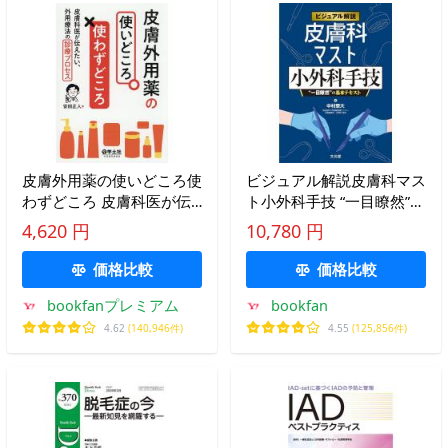
皮膚外用薬の使いどころ使
ビジュアル解説皮膚科マス
わずどころ 皮膚科医が伝
ト小外科手技 “一目瞭然”の
えたい、外用療法の診療プ
基本テキスト/中村泰大
4,620 円
10,780 円
ロセス/安田正人
価格比較
価格比較
bookfanプレミアム
bookfan
4.62
(140,946件)
4.55
(125,856件)