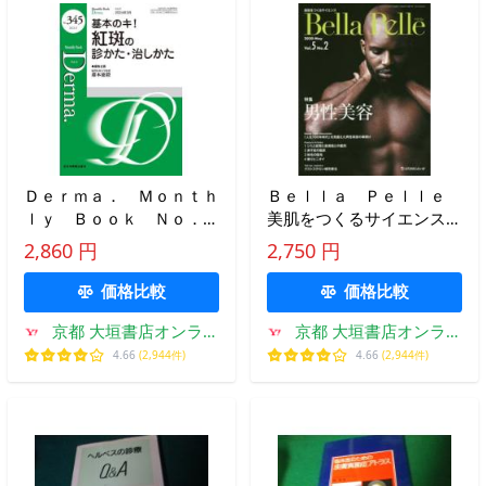
Ｄｅｒｍａ． Ｍｏｎｔｈ
Ｂｅｌｌａ Ｐｅｌｌｅ
ｌｙ Ｂｏｏｋ Ｎｏ．３
美肌をつくるサイエンス
４５（２０２４．３） / 藤
Ｖｏｌ．５Ｎｏ．２（２０
2,860 円
2,750 円
本徳毅
２０Ｍａｙ）
価格比較
価格比較
京都 大垣書店オンライ
京都 大垣書店オンライ
ン
ン
4.66
(2,944件)
4.66
(2,944件)