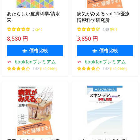
あたらしい皮膚科学/清水
病気がみえる vol.14/医療
宏
情報科学研究所
5
(5件)
4.89
(9件)
8,580 円
3,850 円
価格比較
価格比較
bookfanプレミアム
bookfanプレミアム
4.62
(140,946件)
4.62
(140,946件)