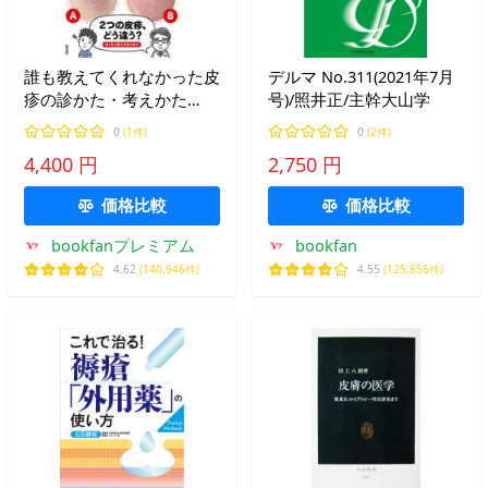
誰も教えてくれなかった皮
デルマ No.311(2021年7月
疹の診かた・考えかた
号)/照井正/主幹大山学
Web動画付/松田光弘
0
(1件)
0
(2件)
4,400 円
2,750 円
価格比較
価格比較
bookfanプレミアム
bookfan
4.62
(140,946件)
4.55
(125,856件)