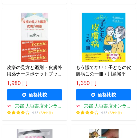
皮疹の見方と鑑別・皮膚外
もう慌てない！子どもの皮
用薬ナースポケットブック
膚病この一冊 / 川島裕平
ｍｉｎｉ / 安部正敏 著
1,980 円
1,650 円
価格比較
価格比較
京都 大垣書店オンライ
京都 大垣書店オンライ
ン
ン
4.66
(2,944件)
4.66
(2,944件)