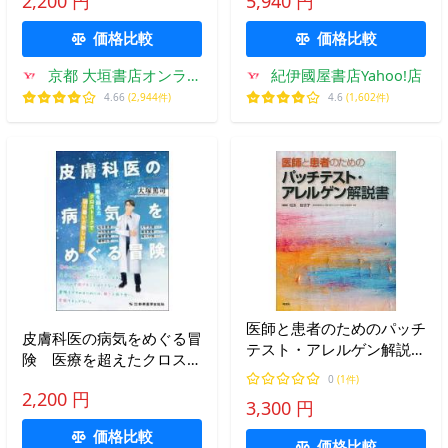
2,200 円
5,940 円
膚アレルギ−
価格比較
価格比較
京都 大垣書店オンライ
紀伊國屋書店Yahoo!店
ン
4.66
(2,944件)
4.6
(1,602件)
医師と患者のためのパッチ
皮膚科医の病気をめぐる冒
テスト・アレルゲン解説
険 医療を超えたクロスト
書/松永佳世子
ークで辿り着いた新しい自
0
(1件)
2,200 円
分 / 大塚篤司
3,300 円
価格比較
価格比較