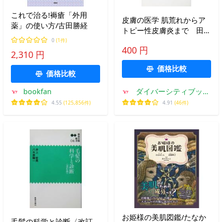
これで治る!褥瘡「外用
皮膚の医学 肌荒れからア
薬」の使い方/古田勝経
トピー性皮膚炎まで 田上
八朗著（中公新書）
0
(1件)
400 円
2,310 円
価格比較
価格比較
bookfan
ダイバーシティブック
スヤフー店
4.55
(125,856件)
4.91
(46件)
お姫様の美肌図鑑/たなか
毛髪の科学と診断〈改訂