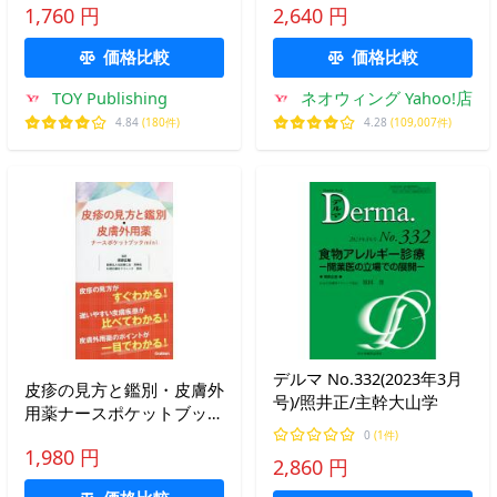
ブル・スキンケア 西東社
炎/夏秋優/著
1,760 円
2,640 円
価格比較
価格比較
TOY Publishing
ネオウィング Yahoo!店
4.84
(180件)
4.28
(109,007件)
デルマ No.332(2023年3月
皮疹の見方と鑑別・皮膚外
号)/照井正/主幹大山学
用薬ナースポケットブック
mini/安部正敏
0
(1件)
1,980 円
2,860 円