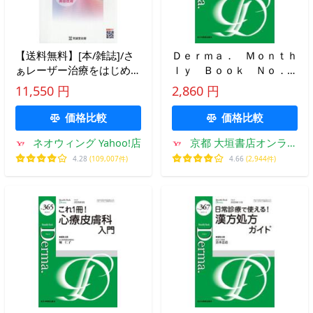
【送料無料】[本/雑誌]/さ
Ｄｅｒｍａ． Ｍｏｎｔｈ
ぁレーザー治療をはじめよ
ｌｙ Ｂｏｏｋ Ｎｏ．３
う! 皮膚科・形成外科のた
５９（２０２５．４） / 大
11,550 円
2,860 円
めの保険診療 美容皮膚
久保ゆかり
2026/河野太郎/著
価格比較
価格比較
ネオウィング Yahoo!店
京都 大垣書店オンライ
ン
4.28
(109,007件)
4.66
(2,944件)