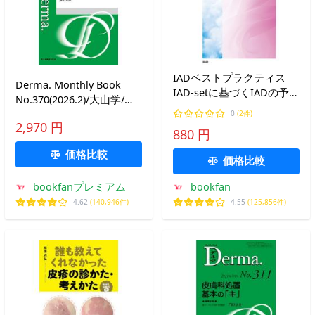
IADベストプラクティス
Derma. Monthly Book
IAD‐setに基づくIADの予防
No.370(2026.2)/大山学/主
と管理/日本創傷・オスト
幹佐伯秀久
0
(2件)
ミー・失禁管理学会
2,970 円
880 円
価格比較
価格比較
bookfanプレミアム
bookfan
4.62
(140,946件)
4.55
(125,856件)