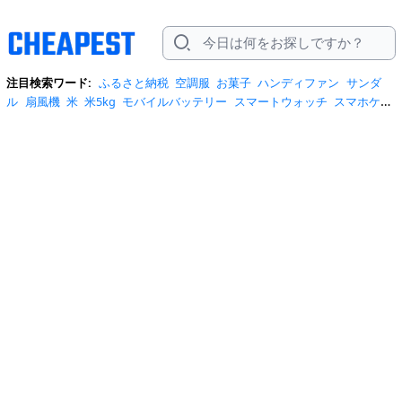
注目検索ワード:
ふるさと納税
空調服
お菓子
ハンディファン
サンダ
ル
扇風機
米
米5kg
モバイルバッテリー
スマートウォッチ
スマホケー
ス
水
クーラーボックス
炭酸水
日傘
スポットクーラー
プロテイン
ト
イレットペーパー
ビール
tシャツ
米10kg
スーツケース
エアコン
自
転車
サーキュレーター
冷蔵庫
水 2リットル
イヤホン bluetooth
usbメ
モリ
ショルダーバッグ
掃除機
カラコン
サンダル レディース
スクイー
ズ
スニーカー
テレビ
お米 5kg
ポータブル電源
シャンプー