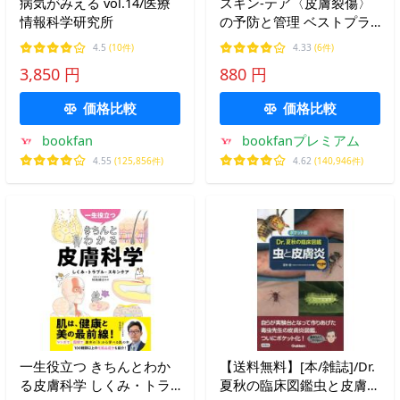
病気がみえる vol.14/医療
スキン-テア〈皮膚裂傷〉
情報科学研究所
の予防と管理 ベストプラ
クティス/日本創傷・オス
4.5
(10件)
4.33
(6件)
トミー・失禁管理学会
3,850 円
880 円
価格比較
価格比較
bookfan
bookfanプレミアム
4.55
(125,856件)
4.62
(140,946件)
一生役立つ きちんとわか
【送料無料】[本/雑誌]/Dr.
る皮膚科学 しくみ・トラ
夏秋の臨床図鑑虫と皮膚