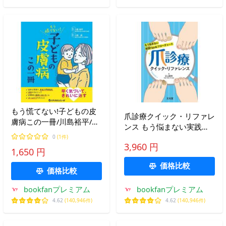
もう慌てない!子どもの皮
爪診療クイック・リファレ
膚病この一冊/川島裕平/川
ンス もう悩まない実践
島眞
Tips&amp;フローチャー
0
(1件)
3,960 円
ト/江上将平
1,650 円
価格比較
価格比較
bookfanプレミアム
bookfanプレミアム
4.62
(140,946件)
4.62
(140,946件)