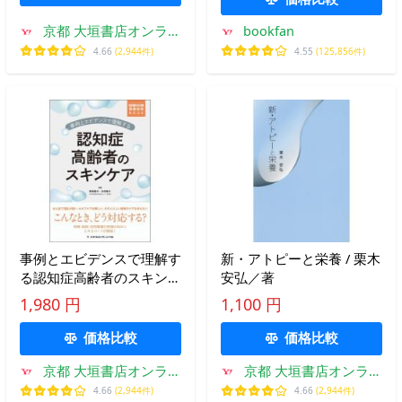
京都 大垣書店オンライ
bookfan
ン
4.66
(2,944件)
4.55
(125,856件)
事例とエビデンスで理解す
新・アトピーと栄養 / 栗木
る認知症高齢者のスキンケ
安弘／著
ア / 野島陽子
1,980 円
1,100 円
価格比較
価格比較
京都 大垣書店オンライ
京都 大垣書店オンライ
ン
ン
4.66
(2,944件)
4.66
(2,944件)