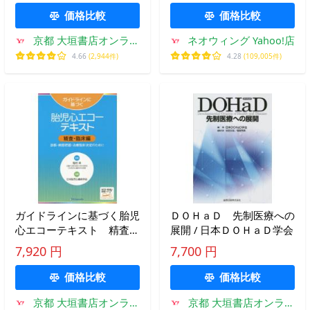
価格比較
価格比較
京都 大垣書店オンライ
ネオウィング Yahoo!店
ン
4.66
(2,944件)
4.28
(109,005件)
ガイドラインに基づく胎児
ＤＯＨａＤ 先制医療への
心エコーテキスト 精査・
展開 / 日本ＤＯＨａＤ学会
臨床編 / 稲村昇
7,920 円
7,700 円
価格比較
価格比較
京都 大垣書店オンライ
京都 大垣書店オンライ