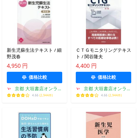
新生児蘇生法テキスト / 細
ＣＴＧモニタリングテキス
野茂春
ト / 関谷隆夫
4,950 円
4,400 円
価格比較
価格比較
京都 大垣書店オンライ
京都 大垣書店オンライ
ン
ン
4.66
(2,944件)
4.66
(2,944件)