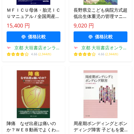
ＭＦＩＣＵ母体・胎児ＩＣ
長野県立こども病院方式超
Ｕマニュアル / 全国周産期
低出生体重児の管理マニュ
医療（ＭＦ
アル / 中村友彦
15,400 円
9,020 円
価格比較
価格比較
京都 大垣書店オンライ
京都 大垣書店オンライ
ン
ン
4.66
(2,944件)
4.66
(2,944件)
陣痛 なぜ出産は痛いの
周産期ボンディングとボン
か？ＷＥＢ動画でよくわか
ディング障害 子どもを愛