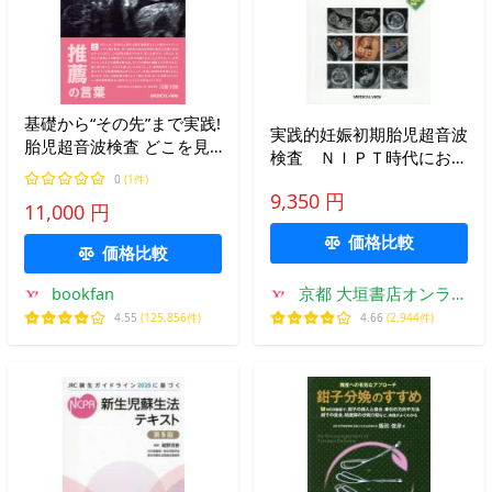
基礎から“その先”まで実践!
実践的妊娠初期胎児超音波
胎児超音波検査 どこを見
検査 ＮＩＰＴ時代におけ
て,なにを診るのか/辻村久
る / 中村靖
0
(1件)
美子/石本人士/和泉俊一郎
9,350 円
11,000 円
価格比較
価格比較
bookfan
京都 大垣書店オンライ
ン
4.55
(125,856件)
4.66
(2,944件)