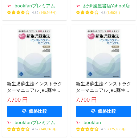
bookfanプレミアム
紀伊國屋書店Yahoo!店
4.62
(140,946件)
4.6
(1,602件)
新生児蘇生法インストラク
新生児蘇生法インストラク
ターマニュアル JRC蘇生ガ
ターマニュアル JRC蘇生ガ
イドライン2025に基づく/
イドライン2025に基づく/
7,700 円
7,700 円
細野茂春
細野茂春
価格比較
価格比較
bookfanプレミアム
bookfan
4.62
(140,946件)
4.55
(125,856件)