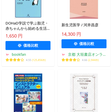
DOHaD学説で学ぶ胎児・
新生児医学 / 河井昌彦
赤ちゃんから始める生活習
慣病の予防/安次嶺馨
14,300 円
1,650 円
価格比較
価格比較
bookfan
京都 大垣書店オンライ
ン
4.55
(125,856件)
4.66
(2,944件)