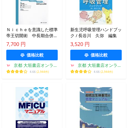
Ｎｉｃｈｅを意識した標準
新生児呼吸管理ハンドブッ
帝王切開術 中長期合併
ク / 長谷川 久弥 編集
症 有棘縫合糸 ＴＵＲＩ
7,700 円
3,520 円
Ｐ法など最新Ｔｏｐｉｃｓ
解説 / 池田智明
価格比較
価格比較
京都 大垣書店オンライ
京都 大垣書店オンライ
ン
ン
4.66
(2,944件)
4.66
(2,944件)