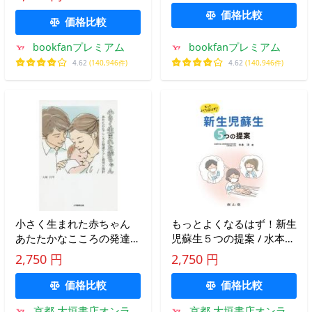
価格比較
価格比較
bookfanプレミアム
bookfanプレミアム
4.62
(140,946件)
4.62
(140,946件)
小さく生まれた赤ちゃん
もっとよくなるはず！新生
あたたかなこころの発達ケ
児蘇生５つの提案 / 水本
アと育児の指針 / 大城 昌
洋 著
2,750 円
2,750 円
平 著
価格比較
価格比較
京都 大垣書店オンライ
京都 大垣書店オンライ