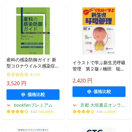
産科の感染防御ガイド 新
イラストで学ぶ新生児呼吸
型コロナウイルス感染症に
管理 第２版 / 楠田 聡
備える指針 母子と産科医
著
0
(1件)
療を守るために知っておき
2,420 円
3,520 円
たい標準予防策、メンタル
ヘルスから診療体制構築ま
価格比較
価格比較
で
bookfanプレミアム
京都 大垣書店オンライ
ン
4.62
(140,946件)
4.66
(2,944件)