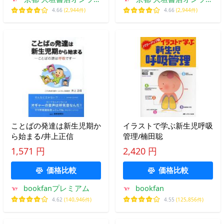
ン
ン
4.66
(2,944件)
4.66
(2,944件)
ことばの発達は新生児期か
イラストで学ぶ新生児呼吸
ら始まる/井上正信
管理/楠田聡
1,571 円
2,420 円
価格比較
価格比較
bookfanプレミアム
bookfan
4.62
(140,946件)
4.55
(125,856件)