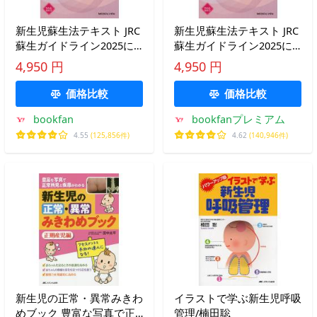
新生児蘇生法テキスト JRC
新生児蘇生法テキスト JRC
蘇生ガイドライン2025に
蘇生ガイドライン2025に
基づく/細野茂春
基づく/細野茂春
4,950 円
4,950 円
価格比較
価格比較
bookfan
bookfanプレミアム
4.55
(125,856件)
4.62
(140,946件)
新生児の正常・異常みきわ
イラストで学ぶ新生児呼吸
めブック 豊富な写真で正
管理/楠田聡