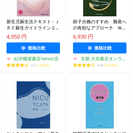
新生児蘇生法テキスト - Ｊ
鉗子分娩のすすめ 難産へ
ＲＣ蘇生ガイドライン２０
の有効なアプローチ ＷＥ
２５に基づく （第５版）
Ｂ動画で、鉗子の挿入と接
4,950 円
6,930 円
合、牽引の方向や方法 鉗
子の抜去、助産師の分娩介
価格比較
価格比較
助など、実践がよくわかる
紀伊國屋書店Yahoo!店
京都 大垣書店オンライ
ン
4.6
(1,602件)
4.66
(2,944件)