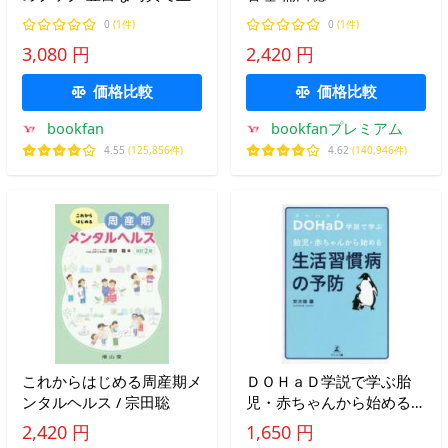
常所見と疾患がわかる 正
0
(1件)
0
(1件)
期産児編/田中太平
3,080 円
2,420 円
価格比較
価格比較
bookfan
bookfanプレミアム
4.55
(125,856件)
4.62
(140,946件)
これからはじめる周産期メ
ＤＯＨａＤ学説で学ぶ胎
ンタルヘルス / 宗田聡
児・赤ちゃんから始める生
活習慣病の予防 / 安次嶺馨
2,420 円
1,650 円