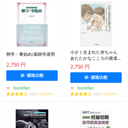
小さく生まれた赤ちゃん
卵学・事始め/薬師寺道明
あたたかなこころの発達ケ
アと育児の指針/大城昌平
2,750 円
2,750 円
価格比較
価格比較
bookfan
bookfan
4.55
(125,856件)
4.55
(125,856件)