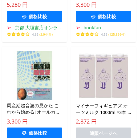
る陣痛と脳機能 / 飯田俊彦
せない親たち/北村俊則
5,280 円
3,300 円
価格比較
価格比較
京都 大垣書店オンライ
bookfan
ン
4.66
(2,944件)
4.55
(125,856件)
周産期超音波の見かた こ
マイナーフィギュアズ オ
れから始める! オールカラ
ーツミルク 1000ml ×3本 /
ー/金井雄二
御影新生堂
3,300 円
2,872 円
価格比較
通販ページへ