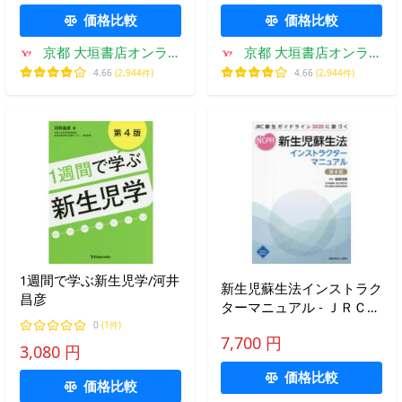
価格比較
価格比較
京都 大垣書店オンライ
京都 大垣書店オンライ
ン
ン
4.66
(2,944件)
4.66
(2,944件)
1週間で学ぶ新生児学/河井
新生児蘇生法インストラク
昌彦
ターマニュアル - ＪＲＣ蘇
生ガイドライン２０２５に
0
(1件)
7,700 円
基づく （第６版）
3,080 円
価格比較
価格比較