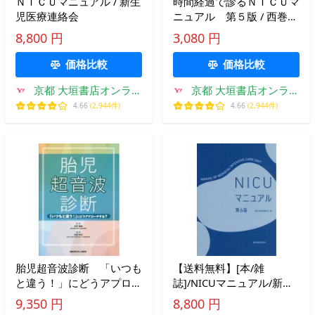
ＮＩＣＵマニュアル / 新生
時間経過で診るＮＩＣＵマ
児医療連絡会
ニュアル 第５版 / 西巻
滋 責任編集
8,800 円
3,080 円
価格比較
価格比較
京都 大垣書店オンライ
京都 大垣書店オンライ
ン
ン
4.66
(2,944件)
4.66
(2,944件)
胎児超音波診断 「いつも
【送料無料】[本/雑
と違う！」にどうアプロー
誌]/NICUマニュアル/新生
チする？ / 松田義雄／監
児医療連絡会/編
9,350 円
8,800 円
修 谷垣伸治／編集