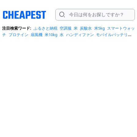
注目検索ワード:
ふるさと納税
空調服
米
炭酸水
米5kg
スマートウォッ
チ
プロテイン
扇風機
米10kg
水
ハンディファン
モバイルバッテリー
スマホケース
トイレットペーパー
スポットクーラー
サーキュレータ
ー
ビール
サンダル
クーラーボックス
お菓子
日傘
エアコン
tシャ
ツ
スーツケース
水 2リットル
クロックス
桃
ワンピース
ショルダーバ
ッグ
みず
iphone17 ケース
お中元
コーヒー
ポータブル電源
トートバ
ッグ
サンダル レディース
リュック
自転車
掃除機