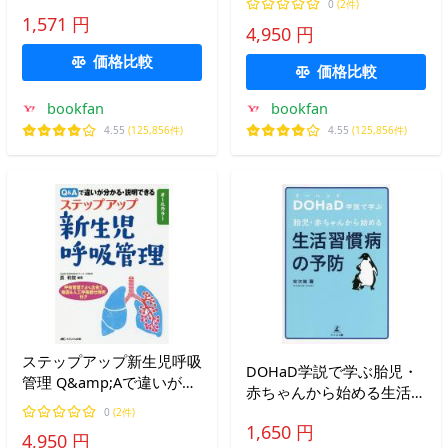
0
(2件)
カラー/長和俊
1,571 円
4,950 円
価格比較
価格比較
bookfan
bookfan
4.55
(125,856件)
4.55
(125,856件)
ステップアップ新生児呼吸
DOHaD学説で学ぶ胎児・
管理 Q&amp;Aで違いが分
赤ちゃんから始める生活習
かる・説明できる オール
慣病の予防/安次嶺馨
0
(2件)
カラー/長和俊
1,650 円
4,950 円