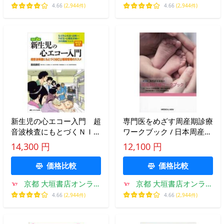
ン
ン
4.66
(2,944件)
4.66
(2,944件)
新生児の心エコー入門 超
専門医をめざす周産期診療
音波検査にもとづくＮＩＣ
ワークブック / 日本周産
Ｕ循環管理のススメ / 豊島
期・新生児医
14,300 円
12,100 円
勝昭
価格比較
価格比較
京都 大垣書店オンライ
京都 大垣書店オンライ
ン
ン
4.66
(2,944件)
4.66
(2,944件)