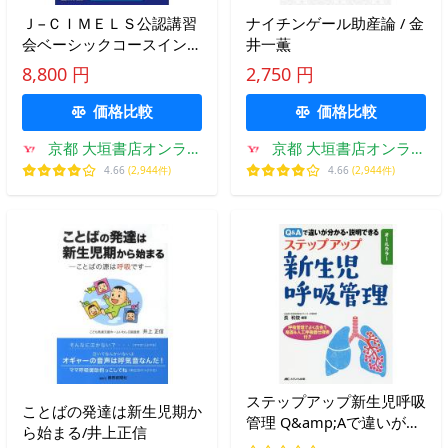
Ｊ−ＣＩＭＥＬＳ公認講習
ナイチンゲール助産論 / 金
会ベーシックコースインス
井一薫
トラクターマニュアル 産
8,800 円
2,750 円
婦人科必修母体急変時の初
期対応 / 日本母体救命シス
価格比較
価格比較
テム
京都 大垣書店オンライ
京都 大垣書店オンライ
ン
ン
4.66
(2,944件)
4.66
(2,944件)
ステップアップ新生児呼吸
ことばの発達は新生児期か
管理 Q&amp;Aで違いが分
ら始まる/井上正信
かる・説明できる オール