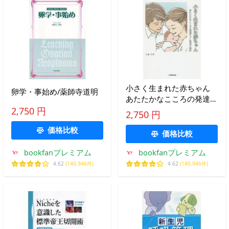
小さく生まれた赤ちゃん
卵学・事始め/薬師寺道明
あたたかなこころの発達ケ
アと育児の指針/大城昌平
2,750 円
2,750 円
価格比較
価格比較
bookfanプレミアム
bookfanプレミアム
4.62
(140,946件)
4.62
(140,946件)