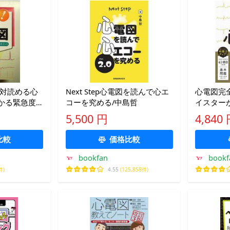
絶対読める心
Next Step心電図を読んで心エ
心電図完
かる緊急度
コーを究める/中島哲
イスター
 単行本
への最強
5,500 円
4,840
矢加部大
比較
価格比較
bookfan
bookf
件)
4.55
(125,858件)