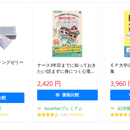
ティングゼリー
ナース3年目までに知っておき
ＥＰ大学
たい!読まずに身につく心電図/
集
松石雄二朗/星野晴彦/角野ふち
2,420 円
3,960
価格比較
比較
堂
bookfanプレミアム
紀伊國
,643件)
4.62
(140,946件)