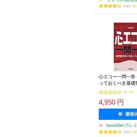
4.64
(28
心エコー一問一答
っておくべき基礎
樹
0
(1件)
4,950 円
価格
bookfanプレ
4.62
(14