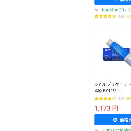
bookfanプレ
4.62
(14
K-Y ルブリケー
82g KYゼリー
4.41
(29
1,173 円
価格
くすりの勉強