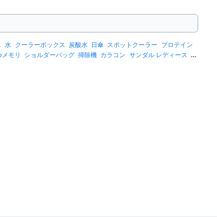
ス
水
クーラーボックス
炭酸水
日傘
スポットクーラー
プロテイン
sbメモリ
ショルダーバッグ
掃除機
カラコン
サンダル レディース
ス