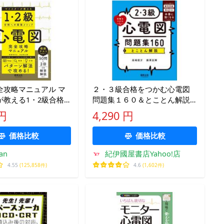
全攻略マニュアル マ
２・３級合格をつかむ心電図
が教える1・2級合格
問題集１６０＆とことん解説
メソッド/萬納寺洋士/
―ランダムに出題される練習
 円
4,290 円
輔
問題と実力テストで本番に強
くなる
価格比較
価格比較
an
紀伊國屋書店Yahoo!店
4.55
(125,858件)
4.6
(1,602件)