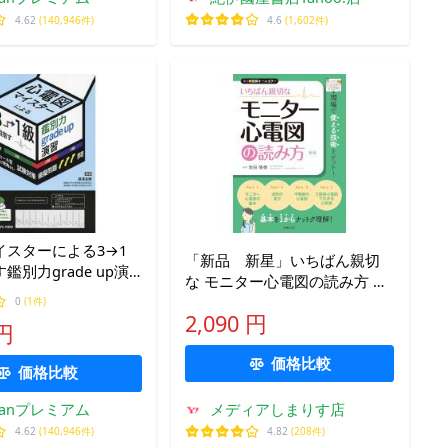
4.62
(140,946件)
4.6
(1,602件)
イスターによる3→1
「新品 新星」いちばん親切
鑑別力grade up演
な モニター心電図の読み方 新
ュール型解説で死角な
版
0
(1件)
模擬問題111問/藤澤
2,090 円
 円
価格比較
価格比較
kfanプレミアム
メディアしまりす店
4.62
(140,946件)
4.82
(208件)