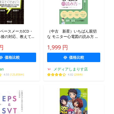
!ペースメーカICD・
（中古 新星）いちばん親切
込み後の対応、教えてく
な モニター心電図の読み方 新
心電図の解釈、設定・
版 池田 隆徳
 円
1,999 円
フォローアップなど
イスの悩みをすっき
価格比較
価格比較
an
メディアしまりす店
4.55
(125,858件)
4.82
(208件)