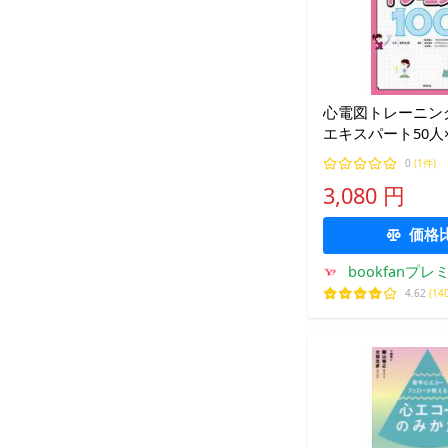
心電図トレーニング
エキスパート50人
所見・病態をとらえ
0
(1件)
級学習向け/EP大学
3,080 円
徳田道史
価格
bookfanプレ
4.62
(14