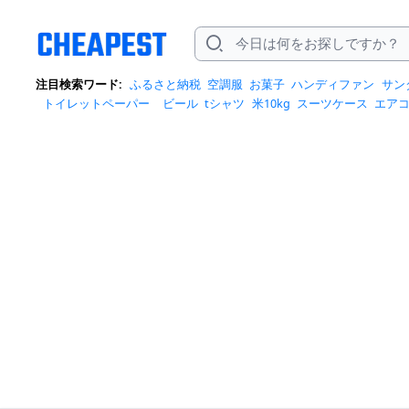
注目検索ワード:
ふるさと納税
空調服
お菓子
ハンディファン
サン
トイレットペーパー
ビール
tシャツ
米10kg
スーツケース
エア
クイーズ
スニーカー
テレビ
お米 5kg
ポータブル電源
シャンプー