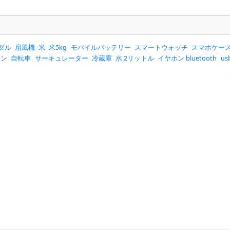
ダル
扇風機
米
米5kg
モバイルバッテリー
スマートウォッチ
スマホケー
コン
自転車
サーキュレーター
冷蔵庫
水 2リットル
イヤホン bluetooth
u