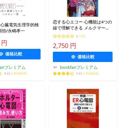
恋する心エコー 心機能は4つの
VT 心臓電気生理学的検
線で理解できる メルクマール
頻拍/永嶋孝一
編/福田大和/足立太一
0
(1件)
0 円
2,750 円
価格比較
価格比較
kfanプレミアム
bookfanプレミアム
4.62
(140,946件)
4.62
(140,946件)