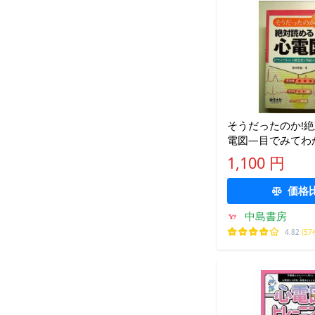
そうだったのか!
電図―目でみてわ
と判読のポイント
1,100 円
価格
中島書房
4.82
(57