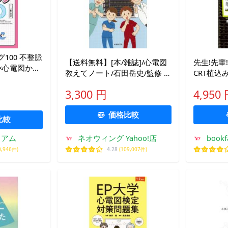
100 不整脈
【送料無料】[本/雑誌]/心電図
先生!先輩
×心電図から
教えてノート/石田岳史/監修 冨
CRT植
る2問 1〜3
田晴樹/著 富永あや子/著
ださい! 
/福永真人/
3,300 円
4,950
合併症・
心臓デバ
価格比較
り解
比較
ミアム
ネオウィング Yahoo!店
bookf
0,946件)
4.28
(109,007件)