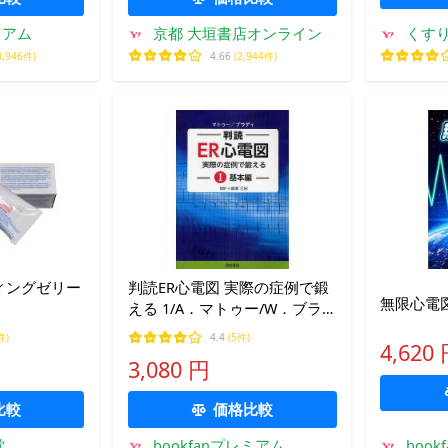
ミアム
京都 大垣書店オンライン
くす
0,946件)
4.66
(2,944件)
ティングゼリー
判読ER心電図 実際の症例で鍛
無限心電図
える 1/A．マトゥー/W．ブラデ
ィ/岩瀬三紀
件)
4.4
(5件)
4,620
3,080 円
比較
価格比較
堂
bookfanプレミアム
boo