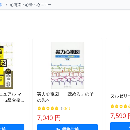
系
/
心電図・心音・心エコー
ニュアル マ
実力心電図 「読める」のそ
ヌルゼリー
1・2級合格
の先へ
萬納寺洋士/
5
(3件)
7,590
7,040 円
比較
価格比較