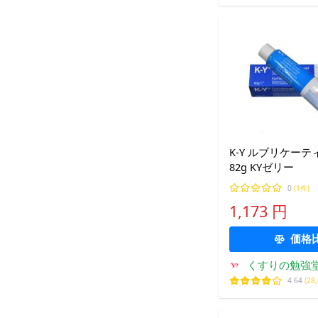
K-Y ルブリケー
82g KYゼリー
0
(1件)
1,173 円
価格
くすりの勉強
4.64
(28