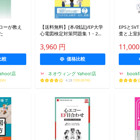
ローが教え
【送料無料】[本/雑誌]/EP大学
EPSとS
た
心電図検定対策問題集 1・2級
査と上室
向け/新井陸/監修 築島直紀/編
3,960 円
11,00
集
比較
価格比較
hoo!店
ネオウィング Yahoo!店
boo
02件)
4.28
(109,007件)