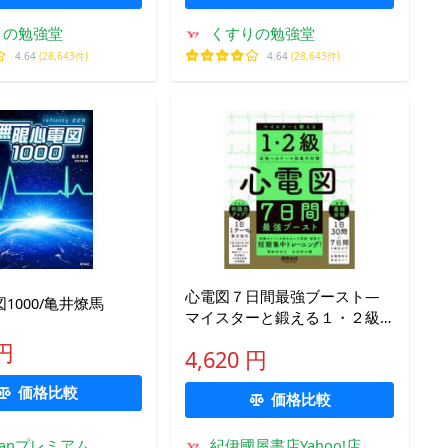
りの勉強堂
くすりの勉強堂
4.64
(28,643件)
4.64
(28,643件)
心電図７日間最強ブースト―
1000/亀井燎馬
マイスターと鍛える１・２級
合格へのテーマ別集中対策
 円
4,620 円
価格比較
価格比較
kfanプレミアム
紀伊國屋書店Yahoo!店