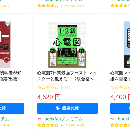
,643件)
4.62
(140,946件)
 初学者が知
心電図7日間最強ブースト マイ
心電図マ
知識/出雲昌
スターと鍛える1・2級合格へ
級を目指す
のテーマ別集中対策/萬納寺洋
習 モジ
0
(1件)
士/矢加部大輔
し試験対策
4,620 円
4,400
友輝
比較
価格比較
ミアム
bookfanプレミアム
boo
0,946件)
4.62
(140,946件)