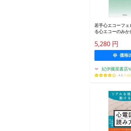
若手心エコーフェ
る心エコーのみか
5,280 円
価格
紀伊國屋書店Ya
4.6
(1,6