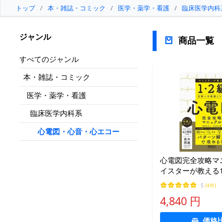
トップ
/
本・雑誌・コミック
/
医学・薬学・看護
/
臨床医学内科
ジャンル
商品一覧
すべてのジャンル
本・雑誌・コミック
医学・薬学・看護
臨床医学内科系
心電図・心音・心エコー
心電図完全攻略マ
イスターが教える
への最強メソッド/
5
(4件)
矢加部大輔
4,840 円
価格