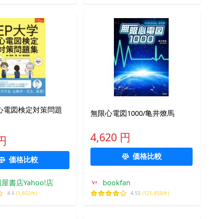
心電図検定対策問題
無限心電図1000/亀井燎馬
4,620 円
 円
価格比較
価格比較
屋書店Yahoo!店
bookfan
4.6
(1,602件)
4.55
(125,858件)