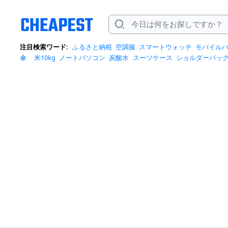
注目検索ワード:
ふるさと納税
空調服
スマートウォッチ
モバイル
傘
米10kg
ノートパソコン
炭酸水
スーツケース
ショルダーバッ
ポットクーラー
トートバッグ
ポータブル電源
冷蔵庫
アイス