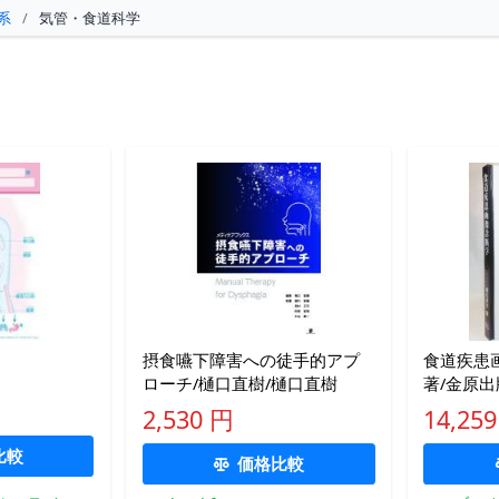
系
/
気管・食道科学
摂食嚥下障害への徒手的アプ
食道疾患
ローチ/樋口直樹/樋口直樹
著/金原出
2,530 円
14,25
比較
価格比較