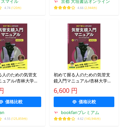
クスマイル
京都 大垣書店オンライン
4.74
(120件)
4.66
(2,944件)
る人のための気管支
初めて握る人のための気管支
ニュアル/杏林大学呼
鏡入門マニュアル/杏林大学呼
石井晴之/小林史
吸器内科/石井晴之/小林史
 円
6,600 円
価格比較
価格比較
an
bookfanプレミアム
4.55
(125,859件)
4.62
(140,946件)