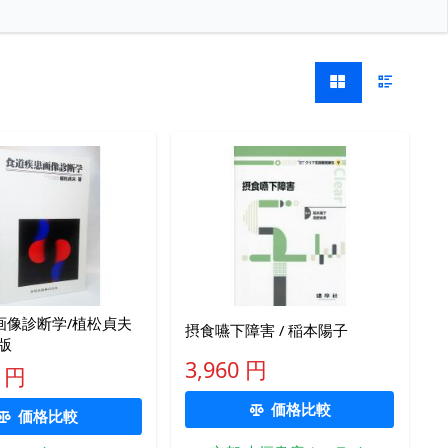
画像診断学/植松貞夫
摂食嚥下障害 / 稲本陽子
版
3,960 円
9 円
価格比較
価格比較