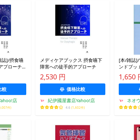
誌]/摂食嚥
メディケアブックス 摂食嚥下
[本/雑誌]
アプローチ
障害への徒手的アプローチ
ンドブッ
ス)/樋口直
ー学会喘(
2,530 円
1,650
/〔ほか〕執筆
比較
価格比較
hoo!店
紀伊國屋書店Yahoo!店
ネオウ
9,007件)
4.6
(1,602件)