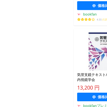
価格
bookfan
4.55
(12
気管支鏡テキスト
内視鏡学会
13,200 円
価格
bookfanプレ