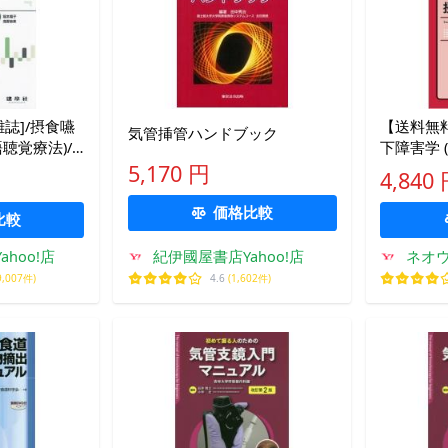
誌]/摂食嚥
【送料無料
気管挿管ハンドブック
聴覚療法)/
下障害学 
野麻美/編著
座)/倉智
5,170 円
4,840
価格比較
比較
hoo!店
紀伊國屋書店Yahoo!店
ネオウ
9,007件)
4.6
(1,602件)