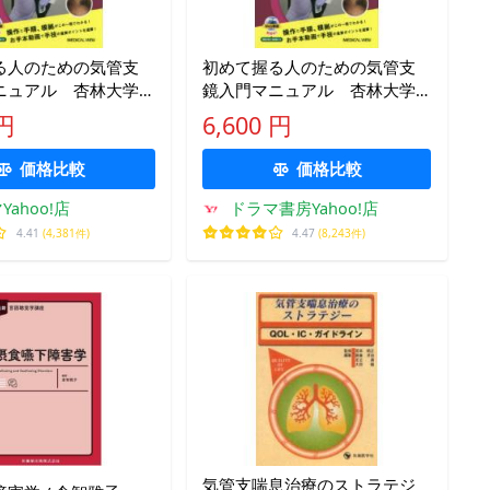
る人のための気管支
初めて握る人のための気管支
ニュアル 杏林大学
鏡入門マニュアル 杏林大学
科/編 石井晴之/編
呼吸器内科/編 石井晴之/編
 円
6,600 円
史/編集
集 小林史/編集
価格比較
価格比較
Yahoo!店
ドラマ書房Yahoo!店
4.41
(4,381件)
4.47
(8,243件)
気管支喘息治療のストラテジ