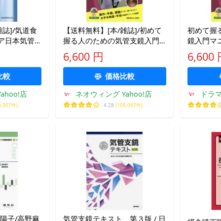
誌]/気道食
【送料無料】[本/雑誌]/初めて
初めて握
ア日本気管
握る人のための気管支鏡入門
鏡入門マ
マニュアル/杏林大学呼吸器内
呼吸器内
6,600 円
6,600
科/編 石井晴之/編集 小林史/編
集 小林
集
比較
価格比較
hoo!店
ネオウィング Yahoo!店
ドラマ
9,007件)
4.28
(109,007件)
陽子/高野麻
気管支鏡テキスト 第３版 / 日