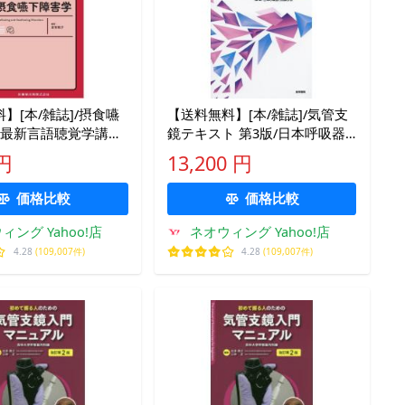
】[本/雑誌]/摂食嚥
【送料無料】[本/雑誌]/気管支
(最新言語聴覚学講
鏡テキスト 第3版/日本呼吸器
雅子/編著
内視鏡学会/編集
 円
13,200 円
価格比較
価格比較
ィング Yahoo!店
ネオウィング Yahoo!店
4.28
(109,007件)
4.28
(109,007件)