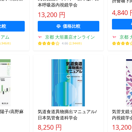
摂食嚥下障
本呼吸器内視鏡学会
4,840
13,200 円
比較
価格比較
ミアム
京都 大垣書店オンライン
京都 
0,946件)
4.66
(2,944件)
陽子/高野麻
気道食道異物摘出マニュアル/
気管支鏡
日本気管食道科学会
内視鏡学
8,250 円
13,20