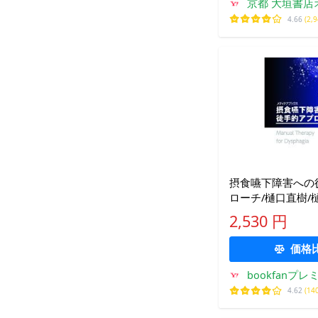
京都 大垣書店
4.66
(2,
摂食嚥下障害への
ローチ/樋口直樹/
2,530 円
価格
bookfanプレ
4.62
(14