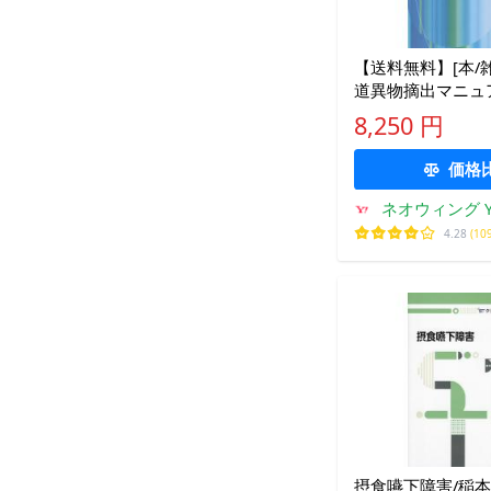
【送料無料】[本/雑
道異物摘出マニュ
食道科学会/編
8,250 円
価格
ネオウィング Ya
4.28
(10
摂食嚥下障害/稲本