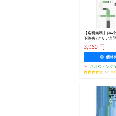
【送料無料】[本/雑
下障害 (クリア言語
稲本陽子/編著 高
3,960 円
価格
ネオウィング Ya
4.28
(10