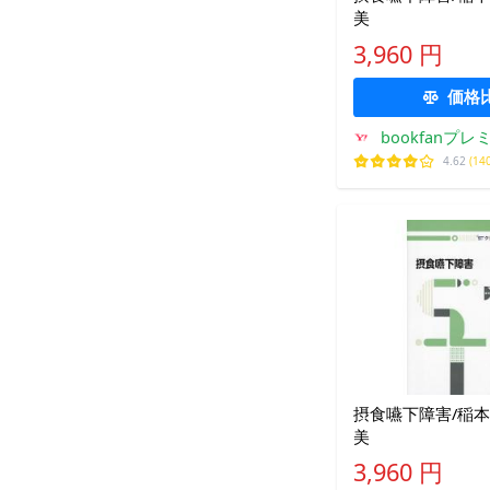
美
3,960 円
価格
bookfanプレ
4.62
(14
摂食嚥下障害/稲本
美
3,960 円