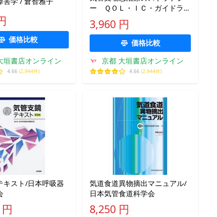
害学 / 倉智雅子
ー ＱＯＬ・ＩＣ・ガイドライ
ン / 宮本昭正／監修 飯倉洋治
 円
3,960 円
／編集 足立満／編集 大田
健／編集
価格比較
価格比較
大垣書店オンライン
京都 大垣書店オンライン
4.66
(2,944件)
4.66
(2,944件)
テキスト/日本呼吸器
気道食道異物摘出マニュアル/
会
日本気管食道科学会
0 円
8,250 円