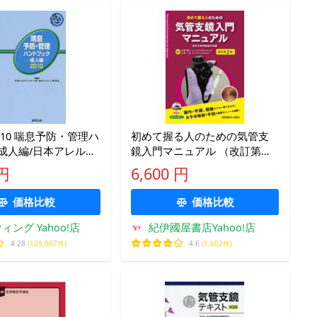
/'10 喘息予防・管理ハ
初めて握る人のための気管支
 成人編/日本アレルギ
鏡入門マニュアル （改訂第２
単行本・ムック)
版）
 円
6,600 円
価格比較
価格比較
ィング Yahoo!店
紀伊國屋書店Yahoo!店
4.28
(109,007件)
4.6
(1,602件)