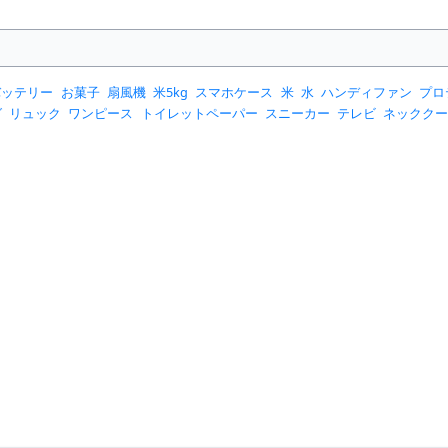
バッテリー
お菓子
扇風機
米5kg
スマホケース
米
水
ハンディファン
プロ
グ
リュック
ワンピース
トイレットペーパー
スニーカー
テレビ
ネックク