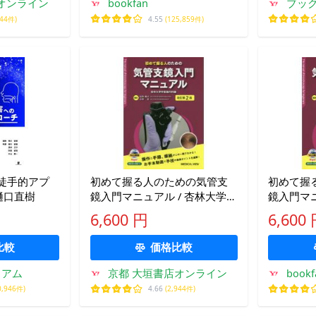
オンライン
bookfan
ブッ
944件)
4.55
(125,859件)
徒手的アプ
初めて握る人のための気管支
初めて握
樋口直樹
鏡入門マニュアル / 杏林大学呼
鏡入門マ
吸器内科
吸器内科/
6,600 円
6,600
比較
価格比較
ミアム
京都 大垣書店オンライン
bookf
0,946件)
4.66
(2,944件)