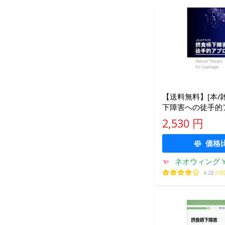
【送料無料】[本/雑
下障害への徒手的
(メディケアブック
2,530 円
樹/編集 樋口直樹
価格
ネオウィング Ya
4.28
(10