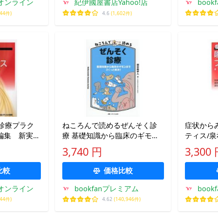
オンライン
紀伊國屋書店Yahoo!店
bookf
944件)
4.6
(1,602件)
診療プラク
ねころんで読めるぜんそく診
症状から
／編集 新実彰
療 基礎知識から臨床のギモン
ティス/泉
／著 宮川
までさくっと解決!/田中希宇人
3,740 円
3,300
比較
価格比較
オンライン
bookfanプレミアム
boo
944件)
4.62
(140,946件)