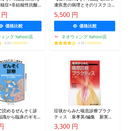
e 結核症+非結核性抗酸
連疾患の病理とそのリスクコ
アスペルギルス症/四元
ミュニケ/井内康輝/編著
0 円
5,500 円
 倉島篤行/編集 永井
 倉島篤行/〔ほか〕執
価格比較
価格比較
ィング Yahoo!店
ネオウィング Yahoo!店
4.28
(109,007件)
4.28
(109,007件)
で読めるぜんそく診
症状からみた喘息診療プラク
知識から臨床のギモ
ティス 泉孝英/編集 新実彰
くっと解決! 田中希
男/著 富井啓介/著 宮川武
 円
3,300 円
彦/著