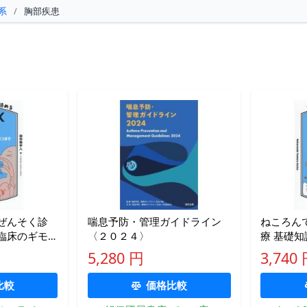
系
/
胸部疾患
ぜんそく診
喘息予防・管理ガイドライン
ねころん
臨床のギモ
〈２０２４〉
療 基礎
！ / 田中希
までさく
5,280 円
3,740
比較
価格比較