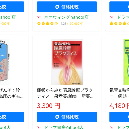
比較
価格比較
hoo!店
ネオウィング Yahoo!店
ドラマ
9,007件)
4.28
(109,007件)
ぜんそく診
症状からみた喘息診療プラク
気管支喘
臨床のギモ
ティス 泉孝英/編集 新実彰
ー 病態
決! 田中希
男/著 富井啓介/著 宮川武
管理 宮
3,300 円
4,180
彦/著
治/編集
健/編集
比較
価格比較
oo!店
ドラマ書房Yahoo!店
ドラマ