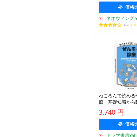
価格
ネオウィング Ya
4.28
(10
ねころんで読める
療 基礎知識から
ンまでさくっと解
3,740 円
宇人/著
価格
ドラマ書房Yah