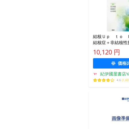
結核Ｕｐ ｔｏ 
結核症＋非結核性
肺アスペルギルス
10,120 円
４版）
価格
紀伊國屋書店Ya
4.6
(1,6