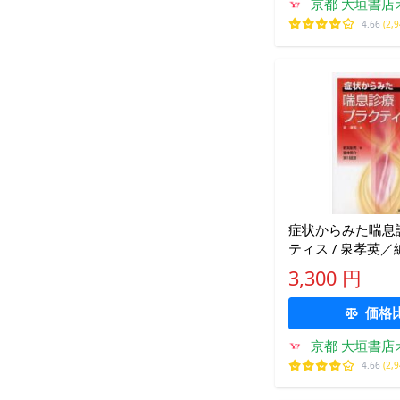
京都 大垣書店
4.66
(2,
症状からみた喘息
ティス / 泉孝英
男／著 富井啓介
3,300 円
武彦／著
価格
京都 大垣書店
4.66
(2,