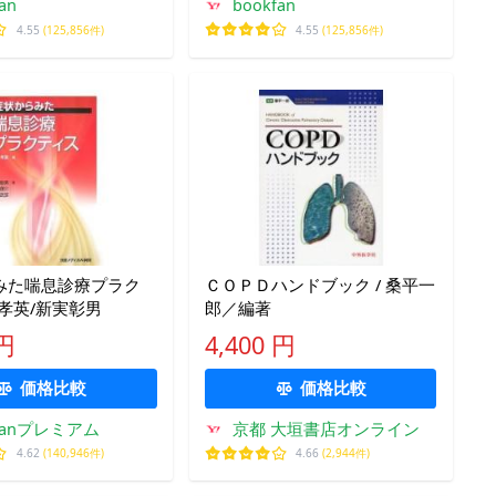
an
bookfan
4.55
(125,856件)
4.55
(125,856件)
みた喘息診療プラク
ＣＯＰＤハンドブック / 桑平一
孝英/新実彰男
郎／編著
 円
4,400 円
価格比較
価格比較
kfanプレミアム
京都 大垣書店オンライン
4.62
(140,946件)
4.66
(2,944件)