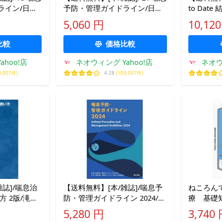
ライン/日本
予防・管理ガイドライン/日本
to Dat
息ガイドラ
アレルギー学会喘息ガイドラ
菌症+肺
5,060 円
10,12
イン専門部会/監修 「喘息予
秀毅/編集
防・管理ガイドライン2021」
英明/編集
比較
価格比較
作成委
hoo!店
ネオウィング Yahoo!店
ネオウ
9,007件)
4.28
(109,007件)
誌]/喘息治
【送料無料】[本/雑誌]/喘息予
ねころん
方 2版/滝澤
防・管理ガイドライン 2024/喘
療 基礎
息予防・管理ガイド『喘息予
ンまでさ
5,280 円
3,740
防・管理ガイ
宇人/著