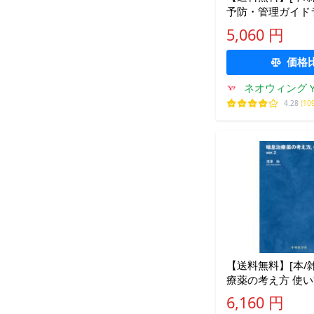
予防・管理ガイド
アレルギー学会喘
5,060 円
イン専門部会/監修
価格
ネオウィング Ya
4.28
(10
【送料無料】[本/雑
療薬の考え方 使い
始/著
6,160 円