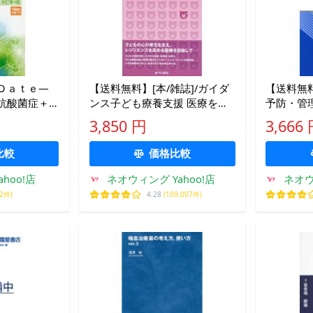
Ｄａｔｅ―
【送料無料】[本/雑誌]/ガイダ
【送料無料】
抗酸菌症＋
ンス子ども療養支援 医療を受
予防・管
症 （改訂第
ける子どもの権利を守る/五十
アレルギ
3,850 円
3,666
嵐隆/監修 及川郁子/
防・管理
比較
価格比較
hoo!店
ネオウィング Yahoo!店
ネオウ
02件)
4.28
(109,007件)