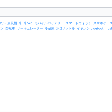
ダル
扇風機
米
米5kg
モバイルバッテリー
スマートウォッチ
スマホケー
コン
自転車
サーキュレーター
冷蔵庫
水 2リットル
イヤホン bluetooth
u