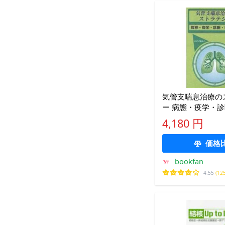
気管支喘息治療の
ー 病態・疫学・
理
4,180 円
価格
bookfan
4.55
(12