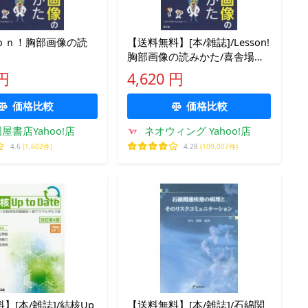
ｏｎ！胸部画像の読
【送料無料】[本/雑誌]/Lesson!
胸部画像の読みかた/喜舎場朝
雄/編集
 円
4,620 円
価格比較
価格比較
屋書店Yahoo!店
ネオウィング Yahoo!店
4.6
(1,602件)
4.28
(109,007件)
】[本/雑誌]/結核Up
【送料無料】[本/雑誌]/石綿関