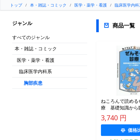
トップ
/
本・雑誌・コミック
/
医学・薬学・看護
/
臨床医学内科
ジャンル
商品一覧
すべてのジャンル
本・雑誌・コミック
医学・薬学・看護
臨床医学内科系
胸部疾患
ねころんで読める
療 基礎知識から
ンまでさくっと解決
3,740 円
宇人
価格