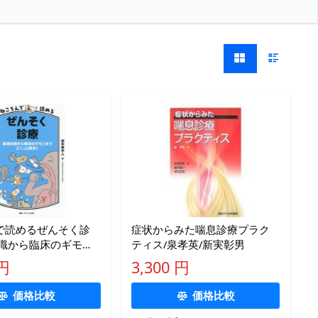
で読めるぜんそく診
症状からみた喘息診療プラク
知識から臨床のギモン
ティス/泉孝英/新実彰男
っと解決!/田中希宇人
 円
3,300 円
価格比較
価格比較