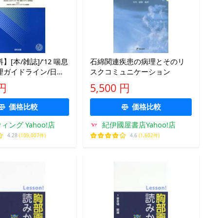
[本/雑誌]/’12 喘息
石綿関連疾患の病理とそのリ
理ガイドライン/日本
スクコミュニケーション
ー学会喘「喘息予
 円
5,500 円
ガイ(単行本
価格比較
価格比較
ィング Yahoo!店
紀伊國屋書店Yahoo!店
4.28
(109,007件)
4.6
(1,602件)