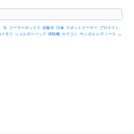
ス
水
クーラーボックス
炭酸水
日傘
スポットクーラー
プロテイン
sbメモリ
ショルダーバッグ
掃除機
カラコン
サンダル レディース
ス