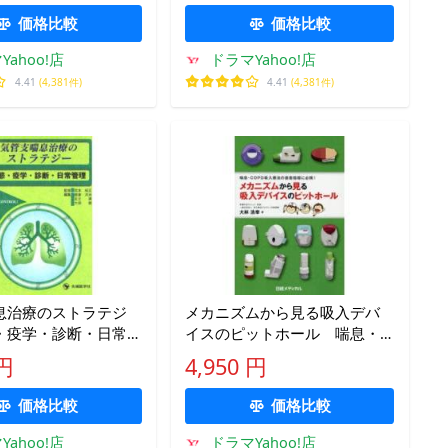
価格比較
価格比較
Yahoo!店
ドラマYahoo!店
4.41
(4,381件)
4.41
(4,381件)
息治療のストラテジ
メカニズムから見る吸入デバ
・疫学・診断・日常
イスのピットホール 喘息・
本昭正/監修 飯倉洋
COPD吸入療法の患者指導に必
 円
4,950 円
 足立満/編集 大田
携! 大林浩幸/著
価格比較
価格比較
Yahoo!店
ドラマYahoo!店