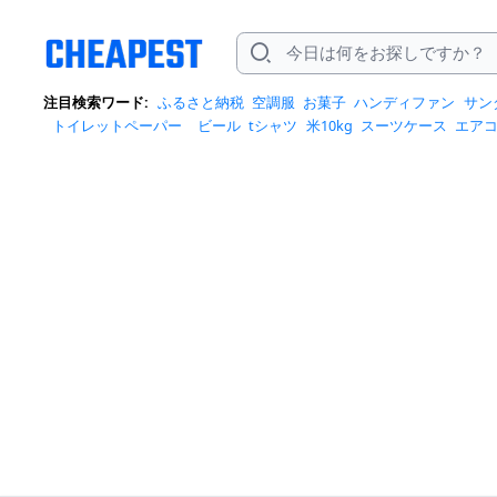
注目検索ワード:
ふるさと納税
空調服
お菓子
ハンディファン
サン
トイレットペーパー
ビール
tシャツ
米10kg
スーツケース
エア
クイーズ
スニーカー
テレビ
お米 5kg
ポータブル電源
シャンプー