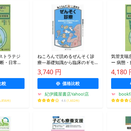
ストラテジ
ねころんで読めるぜんそく診
気管支喘
診断・日常管
療―基礎知識から臨床のギモ
ー 病態
ンまでさくっと解決！
理
3,740 円
4,180
比較
価格比較
紀伊國屋書店Yahoo!店
boo
5,856件)
4.6
(1,602件)