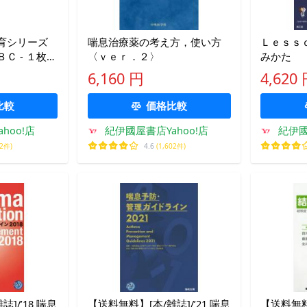
育シリーズ
喘息治療薬の考え方，使い方
Ｌｅｓｓ
Ｃ - １枚の
〈ｖｅｒ．２〉
みかた
6,160 円
4,620
比較
価格比較
hoo!店
紀伊國屋書店Yahoo!店
紀伊國
02件)
4.6
(1,602件)
]/’18 喘息
【送料無料】[本/雑誌]/’21 喘息
【送料無料