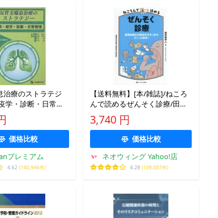
息治療のストラテジ
【送料無料】[本/雑誌]/ねころ
・疫学・診断・日常管
んで読めるぜんそく診療/田中
希宇人/著
 円
3,740 円
価格比較
価格比較
kfanプレミアム
ネオウィング Yahoo!店
4.62
(140,946件)
4.28
(109,007件)