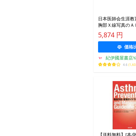
日本医師会生涯教
胸部Ｘ線写真のＡＢ
フィルムから
5,874 円
価格
紀伊國屋書店Ya
4.6
(1,6
【送料無料】[本/雑誌