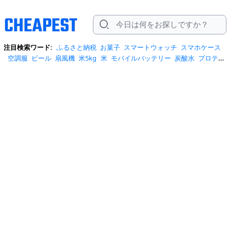
注目検索ワード:
ふるさと納税
お菓子
スマートウォッチ
スマホケース
空調服
ビール
扇風機
米5kg
米
モバイルバッテリー
炭酸水
プロテイ
ン
ハンディファン
tシャツ
日傘
米10kg
水
トートバッグ
テレビ
しじ
みの恵み
トイレットペーパー
サンダル
ワンピース
クーラーボックス
スーツケース
リュック
クロックス
安全靴
ショルダーバッグ
スニーカ
ー
ニューバランス
コーヒー
スクイーズ
エアコン
イヤホン
bluetooth
ポータブル電源
水 2リットル
iphone17 ケース
スポットクー
ラー