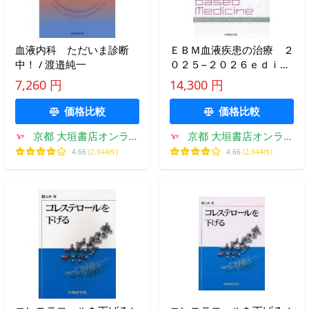
血液内科 ただいま診断
ＥＢＭ血液疾患の治療 ２
中！ / 渡邉純一
０２５−２０２６ｅｄｉｔ
ｉｏｎ / 金倉譲
7,260 円
14,300 円
価格比較
価格比較
京都 大垣書店オンライ
京都 大垣書店オンライ
ン
ン
4.66
(2,944件)
4.66
(2,944件)