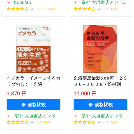
bookfan
京都 大垣書店オンライ
ン
4.55
(125,856件)
4.66
(2,944件)
イメカラ イメージするカ
血液疾患最新の治療 ２０
ラダのしく 血液
２６−２０２８ / 松村到
1,870 円
11,000 円
価格比較
価格比較
京都 大垣書店オンライ
京都 大垣書店オンライ
ン
ン
4.66
(2,944件)
4.66
(2,944件)