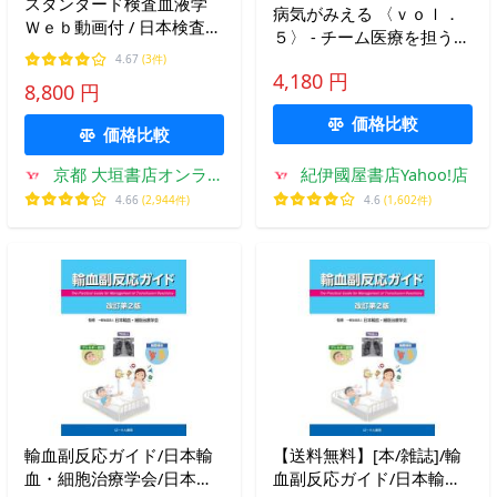
スタンダード検査血液学
病気がみえる 〈ｖｏｌ．
Ｗｅｂ動画付 / 日本検査血
５〉 - チーム医療を担う医
液学会 編
療人共通のテキスト 血液
4.67
(3件)
4,180 円
（第３版）
8,800 円
価格比較
価格比較
京都 大垣書店オンライ
紀伊國屋書店Yahoo!店
ン
4.66
(2,944件)
4.6
(1,602件)
輸血副反応ガイド/日本輸
【送料無料】[本/雑誌]/輸
血・細胞治療学会/日本輸
血副反応ガイド/日本輸