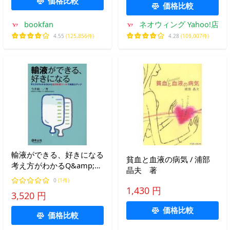
価格比較
価格比較
bookfan
ネオウィング Yahoo!店
4.55
(125,856件)
4.28
(109,007件)
輸液ができる、好きになる
貧血と血液の病気 / 浦部
考え方がわかるQ&amp;A
晶夫 著
と処方計算ツールで実践力
0
(1件)
アップ/今井裕一
1,430 円
3,520 円
価格比較
価格比較