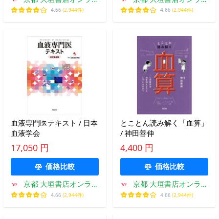
ン
ン
4.66
(2,944件)
4.66
(2,944件)
血液専門医テキスト / 日本
とことん読み解く「血算」
血液学会
/ 神田善伸
17,050 円
4,400 円
価格比較
価格比較
京都 大垣書店オンライ
京都 大垣書店オンライ
ン
ン
4.66
(2,944件)
4.66
(2,944件)