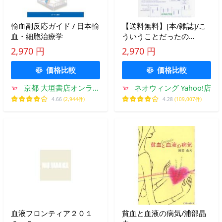
輸血副反応ガイド / 日本輸
【送料無料】[本/雑誌]/こ
血・細胞治療学
ういうことだったの
か!!DIC/小尾口邦彦/著
2,970 円
2,970 円
価格比較
価格比較
京都 大垣書店オンライ
ネオウィング Yahoo!店
ン
4.66
(2,944件)
4.28
(109,007件)
血液フロンティア２０１
貧血と血液の病気/浦部晶