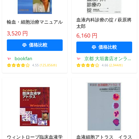
血液内科診療の掟 / 萩原將
輸血・細胞治療マニュアル
太郎
3,520 円
6,160 円
価格比較
価格比較
bookfan
京都 大垣書店オンライ
ン
4.55
(125,856件)
4.66
(2,944件)
ウィントローブ臨床血液学
血液細胞アトラス イラス