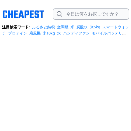
注目検索ワード:
ふるさと納税
空調服
米
炭酸水
米5kg
スマートウォッ
チ
プロテイン
扇風機
米10kg
水
ハンディファン
モバイルバッテリー
スマホケース
トイレットペーパー
スポットクーラー
サーキュレータ
ー
ビール
サンダル
クーラーボックス
お菓子
日傘
エアコン
tシャ
ツ
スーツケース
水 2リットル
クロックス
桃
ワンピース
ショルダーバ
ッグ
みず
iphone17 ケース
お中元
コーヒー
ポータブル電源
トートバ
ッグ
サンダル レディース
リュック
自転車
掃除機