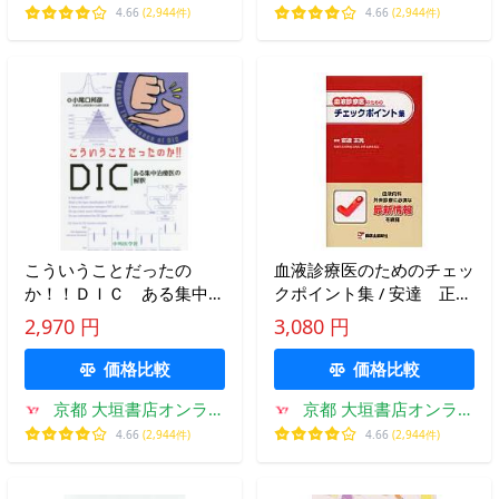
ン
ン
4.66
(2,944件)
4.66
(2,944件)
こういうことだったの
血液診療医のためのチェッ
か！！ＤＩＣ ある集中治
クポイント集 / 安達 正
療医の解釈 / 小尾口 邦
晃 編著
2,970 円
3,080 円
彦 著
価格比較
価格比較
京都 大垣書店オンライ
京都 大垣書店オンライ
ン
ン
4.66
(2,944件)
4.66
(2,944件)