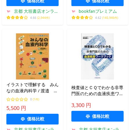
価格比較
価格比較
京都 大垣書店オンライ
bookfanプレミアム
ン
4.66
(2,944件)
4.62
(140,946件)
イラストで理解する みん
検査値とＣＱでわかる非専
なの血液内科学 / 渡邉 純
門医のための血液疾患ワー
一 著
クブック / 渡邉純一
0
(1件)
3,300 円
5,500 円
価格比較
価格比較
京都 大垣書店オンライ
京都 大垣書店オンライ