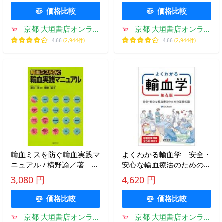
価格比較
価格比較
京都 大垣書店オンライ
京都 大垣書店オンライ
ン
ン
4.66
(2,944件)
4.66
(2,944件)
輸血ミスを防ぐ輸血実践マ
よくわかる輸血学 安全・
ニュアル / 横野諭／著 沢
安心な輸血療法のための基
田淳／監修
礎知識 / 大久保光夫
3,080 円
4,620 円
価格比較
価格比較
京都 大垣書店オンライ
京都 大垣書店オンライ