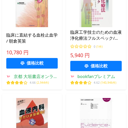
臨床工学技士のための血液
臨床に直結する血栓止血学
浄化療法フルスペック/秋
/ 朝倉英策
葉隆/金子岩和
0
(1件)
10,780 円
5,940 円
価格比較
価格比較
京都 大垣書店オンライ
bookfanプレミアム
ン
4.66
(2,944件)
4.62
(140,946件)