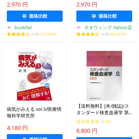
血・細胞治療学会安全委員
血・細胞治療学会/監修 日
2,970 円
2,970 円
会
本輸血・細胞治療学会安全
委員会/編集
価格比較
価格比較
bookfan
ネオウィング Yahoo!店
4.55
(125,856件)
4.28
(109,007件)
【送料無料】[本/雑誌]/ス
病気がみえる vol.5/医療情
タンダード検査血液学 第4
報科学研究所
版/日本検査血液学会/編
0
(2件)
4,180 円
8,800 円