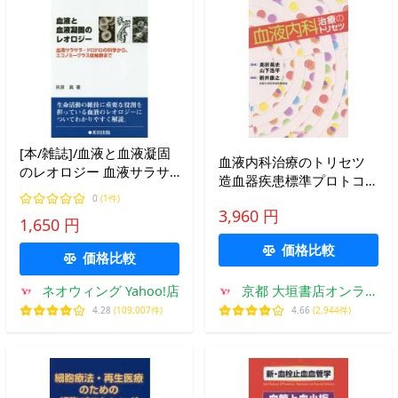
[本/雑誌]/血液と血液凝固
血液内科治療のトリセツ
のレオロジー 血液サラサ
造血器疾患標準プロトコー
ラ・ドロドロの科学から、
ル / 高折晃史
0
(1件)
エコノミークラス症候群ま
3,960 円
1,650 円
で/貝原眞/著
価格比較
価格比較
ネオウィング Yahoo!店
京都 大垣書店オンライ
ン
4.28
(109,007件)
4.66
(2,944件)