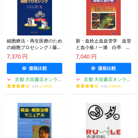
細胞療法・再生医療のため
新・血栓止血血管学 血管
の細胞プロセシング / 藤井
と血小板 / 一瀬 白帝 他
寿一／監修 菅野仁／編
編著
7,370 円
7,040 円
集 菅野仁／〔ほか〕執筆
価格比較
価格比較
京都 大垣書店オンライ
京都 大垣書店オンライ
ン
ン
4.66
(2,944件)
4.66
(2,944件)