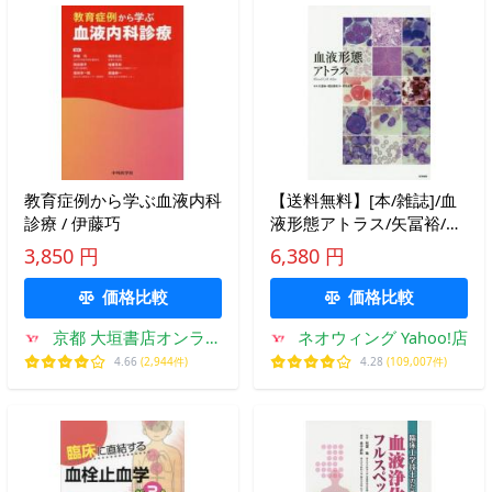
教育症例から学ぶ血液内科
【送料無料】[本/雑誌]/血
診療 / 伊藤巧
液形態アトラス/矢冨裕/編
集 増田亜希子/編集 常名政
3,850 円
6,380 円
弘/編集 東京大学医学部附
属病院検査部血液検査室ス
価格比較
価格比較
タッフ/執筆 伊豆津宏
京都 大垣書店オンライ
ネオウィング Yahoo!店
ン
4.66
(2,944件)
4.28
(109,007件)