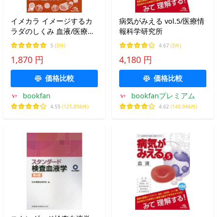
イメカラ イメージするカ
病気がみえる vol.5/医療情
ラダのしくみ 血液/医療情
報科学研究所
報科学研究所
5
(3件)
4.67
(3件)
1,870 円
4,180 円
価格比較
価格比較
bookfan
bookfanプレミアム
4.55
(125,856件)
4.62
(140,946件)