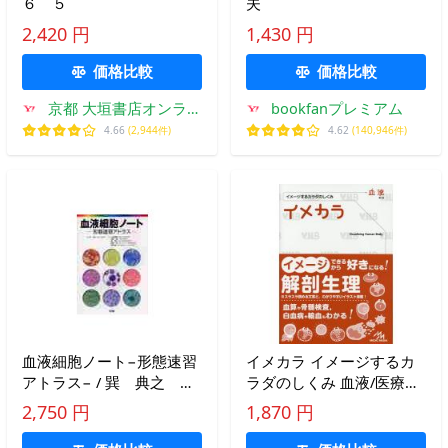
６ ５
夫
2,420 円
1,430 円
価格比較
価格比較
京都 大垣書店オンライ
bookfanプレミアム
ン
4.66
(2,944件)
4.62
(140,946件)
血液細胞ノート−形態速習
イメカラ イメージするカ
アトラス− / 巽 典之 編
ラダのしくみ 血液/医療情
集
報科学研究所
2,750 円
1,870 円