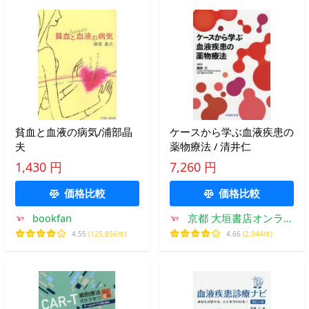
貧血と血液の病気/浦部晶
ケースから学ぶ血液疾患の
夫
薬物療法 / 清井仁
1,430 円
7,260 円
価格比較
価格比較
bookfan
京都 大垣書店オンライ
ン
4.55
(125,856件)
4.66
(2,944件)