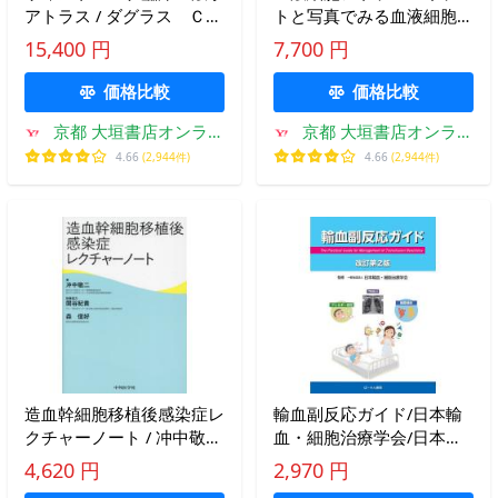
アトラス / ダグラス Ｃ．
トと写真でみる血液細胞の
カチャック／編 ジャン
実践的読み方 １ 新装版
15,400 円
7,700 円
Ｖ．ヒルシュマン／編 奈
/ 東海大学医学部附属病院
良信雄／監訳 東田修二／
中央臨床検査センター血液
価格比較
価格比較
訳 星百合子／訳
検査室／編著
京都 大垣書店オンライ
京都 大垣書店オンライ
ン
ン
4.66
(2,944件)
4.66
(2,944件)
造血幹細胞移植後感染症レ
輸血副反応ガイド/日本輸
クチャーノート / 冲中敬
血・細胞治療学会/日本輸
二 著
血・細胞治療学会安全委員
4,620 円
2,970 円
会