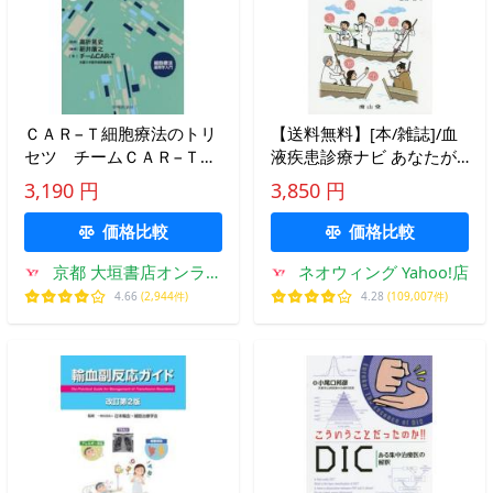
ＣＡＲ−Ｔ細胞療法のトリ
【送料無料】[本/雑誌]/血
セツ チームＣＡＲ−Ｔで
液疾患診療ナビ あなたが
の取り組み 細胞療法運用
診ても、ここまでわかる!
3,190 円
3,850 円
学入門 / 高折晃史
(ぶらなび)/宮崎仁/編
価格比較
価格比較
京都 大垣書店オンライ
ネオウィング Yahoo!店
ン
4.66
(2,944件)
4.28
(109,007件)