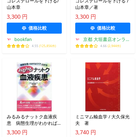
コレステロールを下げる/
コレステロールを下げる /
山本章
山本章／著
3,300 円
3,300 円
価格比較
価格比較
bookfan
京都 大垣書店オンライ
ン
4.55
(125,856件)
4.66
(2,944件)
みるみるナットク血液疾
ミニマム輸血学 / 大久保光
患 病態生理がわかればケ
夫 著
アがわかる / 須永 真司
3,300 円
3,740 円
著