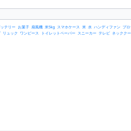
バッテリー
お菓子
扇風機
米5kg
スマホケース
米
水
ハンディファン
プロ
グ
リュック
ワンピース
トイレットペーパー
スニーカー
テレビ
ネックク