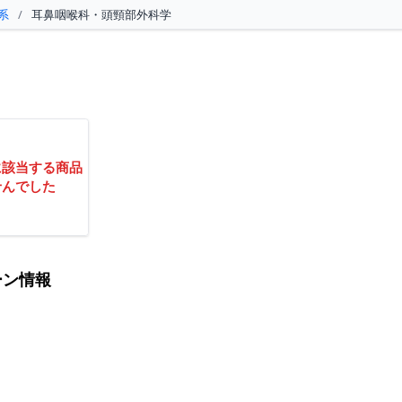
系
/
耳鼻咽喉科・頭頸部外科学
に該当する商品
せんでした
ーン情報