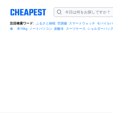
注目検索ワード:
ふるさと納税
空調服
スマートウォッチ
モバイル
傘
米10kg
ノートパソコン
炭酸水
スーツケース
ショルダーバッ
ポットクーラー
トートバッグ
ポータブル電源
冷蔵庫
アイス