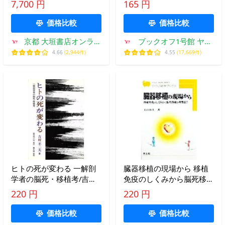
7,700 円
165 円
【編】
価格比較
価格比較
京都 大垣書店オンライ
ブックオフ1号館 ヤフ
ン
ーショッピング店
4.66
(2,944件)
4.55
(17,669件)
ヒトの死が変わる 一解剖
臓器移植の現場から 移植
学者の脳死・移植考/吉村
免疫のしくみから脳死移植
不二夫(著者)
の実際まで ひつじ科学ブ
220 円
220 円
ックス/太田和夫(著者)
価格比較
価格比較