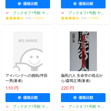
(著者
価格比較
価格比較
ブックオフ1号館 ヤフ
ブックオフ1号館 ヤフ
ーショッピング店
ーショッピング店
4.55
(17,669件)
4.55
(17,669件)
アイバンクへの挑戦/坪田
脳死の人 生命学の視点か
一男(著者)
ら/森岡正博(著者)
110 円
220 円
価格比較
価格比較
ブックオフ1号館 ヤフ
ブックオフ1号館 ヤフ