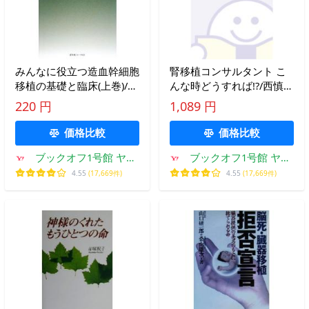
みんなに役立つ造血幹細胞
腎移植コンサルタント こ
移植の基礎と臨床(上巻)/神
んな時どうすれば!?/西慎一
田善伸【編】
(編者),深川雅史
220 円
1,089 円
価格比較
価格比較
ブックオフ1号館 ヤフ
ブックオフ1号館 ヤフ
ーショッピング店
ーショッピング店
4.55
(17,669件)
4.55
(17,669件)