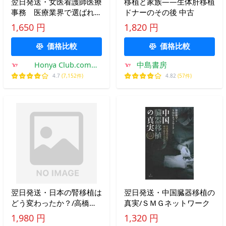
翌日発送・女医看護師医療
移植と家族――生体肝移植
事務 医療業界で選ばれる
ドナーのその後 中古
人、選ばれない人/武田桃
1,650 円
1,820 円
子
価格比較
価格比較
Honya Club.com
中島書房
Yahoo!店
4.7
(7,152件)
4.82
(57件)
翌日発送・日本の腎移植は
翌日発送・中国臓器移植の
どう変わったか？/高橋幸
真実/ＳＭＧネットワーク
春
1,980 円
1,320 円