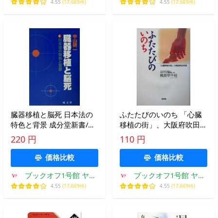
ーショッピング店
ーショッピング店
4.55
(17,669件)
4.55
(17,669件)
臓器移植と脳死 日本法の
ふたたびのいのち 「心臓
特色と背景 成分堂新書/中
移植の街」、大阪府吹田市
山研一(著者)
発/梶原早千枝(著者)
220 円
110 円
価格比較
価格比較
ブックオフ1号館 ヤフ
ブックオフ1号館 ヤフ
ーショッピング店
ーショッピング店
4.55
(17,669件)
4.55
(17,669件)