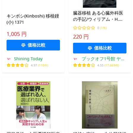
臓器移植 ある心臓外科医
キンボシ(Kinboshi) 移植鏝
の手記/ウィリアム・H.フ
(小) 1371
リスト【著】,平松光子
0
(1件)
【訳】
1,005 円
220 円
価格比較
価格比較
Shining Today
ブックオフ1号館 ヤフ
ーショッピング店
4.97
(110件)
4.55
(17,669件)