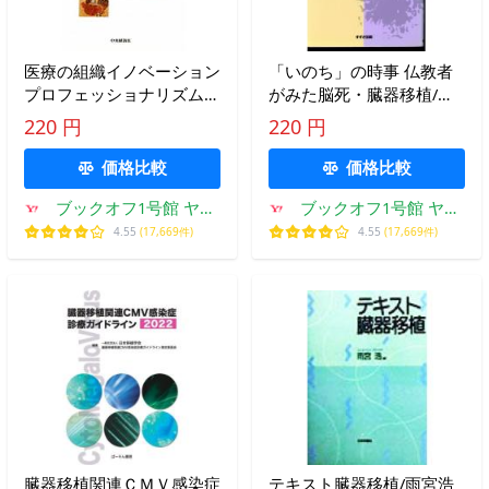
医療の組織イノベーション
「いのち」の時事 仏教者
プロフェッショナリズムが
がみた脳死・臓器移植/村
移植医療を動かす/瓜生原
中祐生(著者)
220 円
220 円
葉子【著】
価格比較
価格比較
ブックオフ1号館 ヤフ
ブックオフ1号館 ヤフ
ーショッピング店
ーショッピング店
4.55
(17,669件)
4.55
(17,669件)
臓器移植関連ＣＭＶ感染症
テキスト臓器移植/雨宮浩