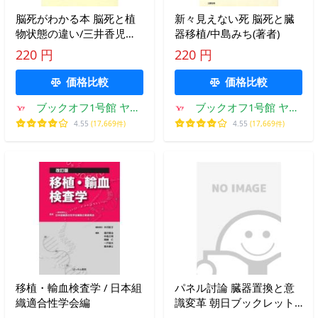
脳死がわかる本 脳死と植
新々見えない死 脳死と臓
物状態の違い/三井香児
器移植/中島みち(著者)
【著】
220 円
220 円
価格比較
価格比較
ブックオフ1号館 ヤフ
ブックオフ1号館 ヤフ
ーショッピング店
ーショッピング店
4.55
(17,669件)
4.55
(17,669件)
移植・輸血検査学 / 日本組
パネル討論 臓器置換と意
織適合性学会編
識変革 朝日ブックレット
94/日本人工臓器学会