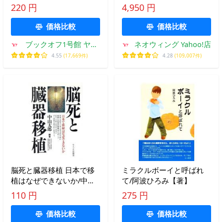
植法改正を考える国会議員
本人工臓器学会/監修 松宮
220 円
4,950 円
勉強会(編者)
護郎/他編集 西村隆/他編集
価格比較
価格比較
ブックオフ1号館 ヤフ
ネオウィング Yahoo!店
ーショッピング店
4.55
(17,669件)
4.28
(109,007件)
脳死と臓器移植 日本で移
ミラクルボーイと呼ばれ
植はなぜできないか/中山
て/阿波ひろみ【著】
太郎【編著】
110 円
275 円
価格比較
価格比較