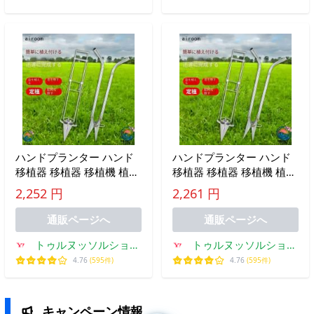
ハンドプランター ハンド
ハンドプランター ハンド
移植器 移植器 移植機 植え
移植器 移植器 移植機 植え
付け 苗 育苗 苗植え 軽量
付け 苗 育苗 苗植え 軽量
2,252 円
2,261 円
手軽 畑 移植栽培 簡単 ガ
手軽 畑 移植栽培 簡単 ガ
ーデニング 家庭菜園 穴あ
ーデニング 家庭菜園 穴あ
通販ページへ
通販ページへ
け器
け器
トゥルヌッソルショッ
トゥルヌッソルショッ
プ
プ
4.76
(595件)
4.76
(595件)
キャンペーン情報