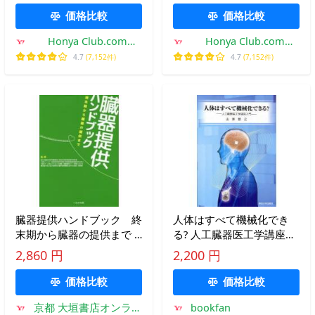
価格比較
価格比較
Honya Club.com
Honya Club.com
Yahoo!店
Yahoo!店
4.7
(7,152件)
4.7
(7,152件)
臓器提供ハンドブック 終
人体はすべて機械化でき
末期から臓器の提供まで /
る? 人工臓器医工学講座入
厚生労働科学研究費補
門/山家智之
2,860 円
2,200 円
価格比較
価格比較
京都 大垣書店オンライ
bookfan