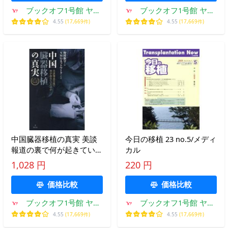
ブックオフ1号館 ヤフ
ブックオフ1号館 ヤフ
ーショッピング店
ーショッピング店
4.55
(17,669件)
4.55
(17,669件)
中国臓器移植の真実 美談
今日の移植 23 no.5/メディ
報道の裏で何が起きていた
カル
のか/野村旗守(編者),SMG
1,028 円
220 円
ネットワーク(監修)
価格比較
価格比較
ブックオフ1号館 ヤフ
ブックオフ1号館 ヤフ
ーショッピング店
ーショッピング店
4.55
(17,669件)
4.55
(17,669件)