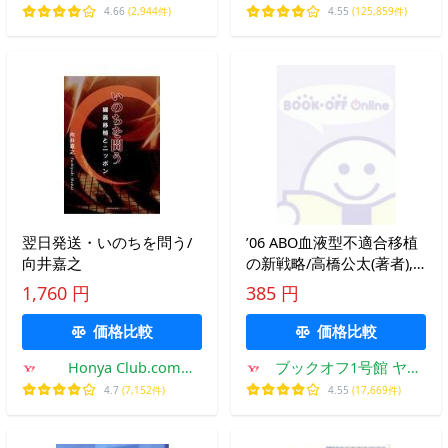
ン
4.66
(2,944件)
4.55
(125,859件)
翌日発送・いのちを問う/
’06 ABO血液型不適合移植
向井嘉之
の新戦略/高橋公太(著者),
田中紘一(著者)
1,760 円
385 円
価格比較
価格比較
Honya Club.com
ブックオフ1号館 ヤフ
Yahoo!店
ーショッピング店
4.7
(7,152件)
4.55
(17,669件)