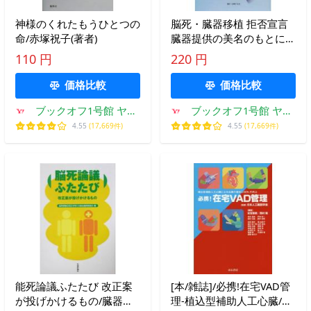
神様のくれたもうひとつの
脳死・臓器移植 拒否宣言
命/赤塚祝子(著者)
臓器提供の美名のもとに捨
てられる命/山口研一郎(著
110 円
220 円
者),桑山雄次(著者
価格比較
価格比較
ブックオフ1号館 ヤフ
ブックオフ1号館 ヤフ
ーショッピング店
ーショッピング店
4.55
(17,669件)
4.55
(17,669件)
能死論議ふたたび 改正案
[本/雑誌]/必携!在宅VAD管
が投げかけるもの/臓器移
理-植込型補助人工心臓/日