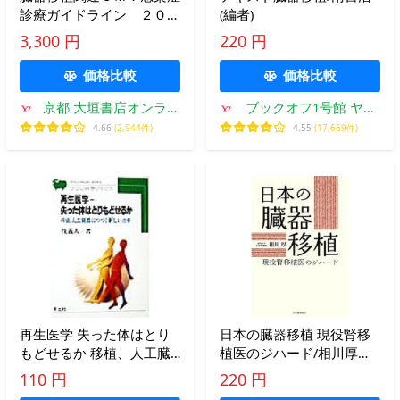
診療ガイドライン ２０２
(編者)
２ / 日本移植学会臓器移植
3,300 円
220 円
価格比較
価格比較
京都 大垣書店オンライ
ブックオフ1号館 ヤフ
ン
ーショッピング店
4.66
(2,944件)
4.55
(17,669件)
再生医学 失った体はとり
日本の臓器移植 現役腎移
もどせるか 移植、人工臓
植医のジハード/相川厚
器につづく新しい治療 ひ
【著】
110 円
220 円
つじ科学ブックス/筏義人