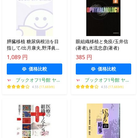
膵臓移植 糖尿病根治を目
眼組織移植と免疫/玉井信
指して/出月康夫,野澤眞澄
(著者),水流忠彦(著者)
【監修】,伊藤壽記,寺岡慧
1,089 円
385 円
【編】
価格比較
価格比較
ブックオフ1号館 ヤフ
ブックオフ1号館 ヤフ
ーショッピング店
ーショッピング店
4.55
(17,669件)
4.55
(17,669件)