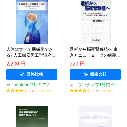
人体はすべて機械化でき
透析から脳死腎移植へ 東
る? 人工臓器医工学講座入
京とニューヨークの病院で
門/山家智之
実体験した患者の現場レポ
2,200 円
220 円
ート/秋葉膺右【著】
価格比較
価格比較
bookfanプレミアム
ブックオフ1号館 ヤフ
ーショッピング店
4.62
(140,946件)
4.55
(17,669件)