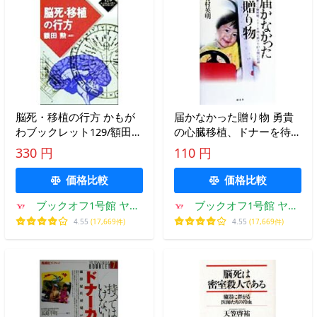
脳死・移植の行方 かもが
届かなかった贈り物 勇貴
わブックレット129/額田勲
の心臓移植、ドナーを待ち
(著者)
続けた87日間の記録/有村
330 円
110 円
英明(著者)
価格比較
価格比較
ブックオフ1号館 ヤフ
ブックオフ1号館 ヤフ
ーショッピング店
ーショッピング店
4.55
(17,669件)
4.55
(17,669件)