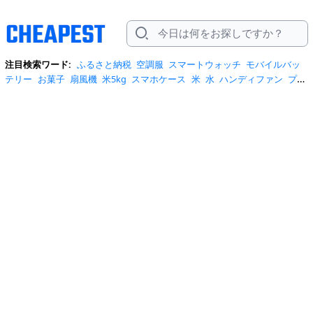
注目検索ワード:
ふるさと納税
空調服
スマートウォッチ
モバイルバッ
テリー
お菓子
扇風機
米5kg
スマホケース
米
水
ハンディファン
プロ
テイン
サーキュレーター
tシャツ
ビール
エアコン
サンダル
日傘
米
10kg
ノートパソコン
炭酸水
スーツケース
ショルダーバッグ
リュッ
ク
ワンピース
トイレットペーパー
スニーカー
テレビ
ネッククーラー
カラコン
クーラーボックス
サンシェード
イヤホン
自転車
スポットク
ーラー
トートバッグ
ポータブル電源
冷蔵庫
アイス