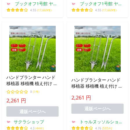
ブックオフ1号館 ヤフ
ブックオフ1号館 ヤフ
ーショッピング店
ーショッピング店
4.55
(17,669件)
4.55
(17,669件)
ハンドプランター ハンド
ハンドプランター ハンド
移植器 移植機 植え付け 育
移植器 移植機 植え付け 育
苗 苗植え 軽量 手軽 畑 移
苗 苗植え 軽量 手軽 畑 移
0
(1件)
植栽培 簡単 ガーデニング
2,261 円
植栽培 簡単 ガーデニング
2,261 円
家庭菜園 穴あけ器 使いや
家庭菜園 穴あけ器 使いや
すい おすすめ
通販ページへ
すい おすすめ
通販ページへ
サクラショップ
トゥルヌッソルショッ
プ
4.3
(44件)
4.76
(595件)