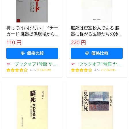
持ってはいけない！ドナー
脳死は密室殺人である 臓
カード 臓器提供現場から
器に群がる医師たちの冷
の警鐘 風媒社ブックレッ
血/天笠啓祐【著】
110 円
220 円
ト7/五島幸明(著者),
価格比較
価格比較
ブックオフ1号館 ヤフ
ブックオフ1号館 ヤフ
ーショッピング店
ーショッピング店
4.55
(17,669件)
4.55
(17,669件)