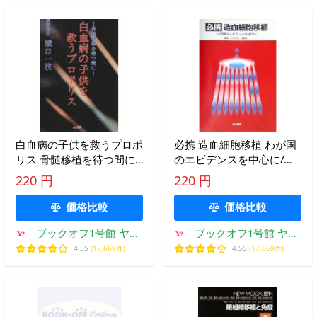
白血病の子供を救うプロポ
必携 造血細胞移植 わが国
リス 骨髄移植を待つ間に/
のエビデンスを中心に/小
溝口一枝【著】
寺良尚(編者),加藤俊一(編
220 円
220 円
者)
価格比較
価格比較
ブックオフ1号館 ヤフ
ブックオフ1号館 ヤフ
ーショッピング店
ーショッピング店
4.55
(17,669件)
4.55
(17,669件)