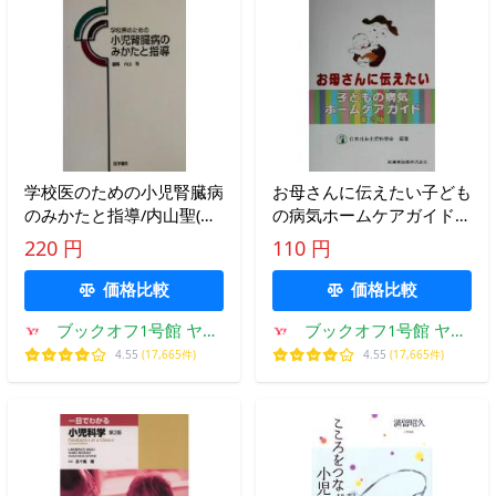
学校医のための小児腎臓病
お母さんに伝えたい子ども
のみかたと指導/内山聖(編
の病気ホームケアガイド/
者)
日本外来小児科学会(著
220 円
110 円
者)
価格比較
価格比較
ブックオフ1号館 ヤフ
ブックオフ1号館 ヤフ
ーショッピング店
ーショッピング店
4.55
(17,665件)
4.55
(17,665件)