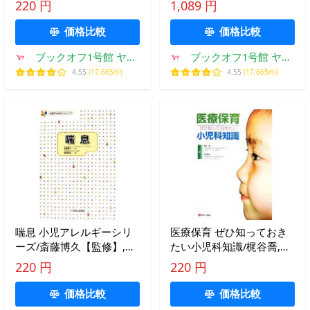
220 円
1,089 円
修紀(編者),
価格比較
価格比較
ブックオフ1号館 ヤフ
ブックオフ1号館 ヤフ
ーショッピング店
ーショッピング店
4.55
(17,665件)
4.55
(17,665件)
喘息 小児アレルギーシリ
医療保育 ぜひ知っておき
ーズ/斎藤博久【監修】,勝
たい小児科知識/梶谷喬,寺
沼俊雄【編】
田喜平【著】
220 円
220 円
価格比較
価格比較