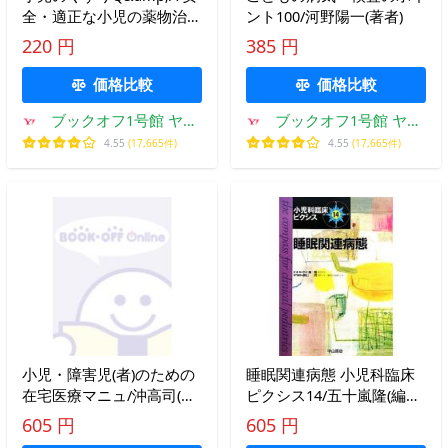
全・適正な小児の薬物治療
ント100/河野陽一(著者)
に向けて/佐川賢一【監
220 円
385 円
修・編】,櫛田賢次【編】
価格比較
価格比較
ブックオフ1号館 ヤフ
ブックオフ1号館 ヤフ
ーショッピング店
ーショッピング店
4.55
(17,665件)
4.55
(17,665件)
小児・障害児(者)のための
睡眠関連病態 小児科臨床
在宅医療マニュ/沖高司(著
ピクシス14/五十嵐隆(編
者),熊谷俊幸(著者)
者),神山潤(編者)
605 円
605 円