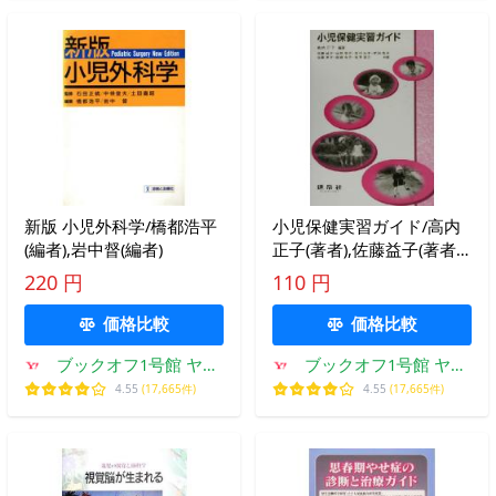
新版 小児外科学/橋都浩平
小児保健実習ガイド/高内
(編者),岩中督(編者)
正子(著者),佐藤益子(著者),
白野幸子(著者),宮川公子
220 円
110 円
(著者
価格比較
価格比較
ブックオフ1号館 ヤフ
ブックオフ1号館 ヤフ
ーショッピング店
ーショッピング店
4.55
(17,665件)
4.55
(17,665件)