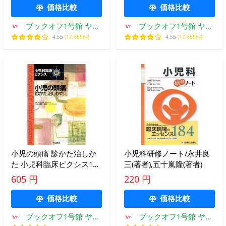
価格比較
価格比較
ブックオフ1号館 ヤフ
ブックオフ1号館 ヤフ
ーショッピング店
ーショッピング店
4.55
(17,665件)
4.55
(17,665件)
小児の頭痛 診かた治しか
小児科研修ノート/永井良
た 小児科臨床ピクシス12/
三(著者),五十嵐隆(著者)
五十嵐隆(著者),椎原弘章
605 円
220 円
(著者)
価格比較
価格比較
ブックオフ1号館 ヤフ
ブックオフ1号館 ヤフ