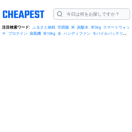
注目検索ワード:
ふるさと納税
空調服
米
炭酸水
米5kg
スマートウォッ
チ
プロテイン
扇風機
米10kg
水
ハンディファン
モバイルバッテリー
スマホケース
トイレットペーパー
スポットクーラー
サーキュレータ
ー
ビール
サンダル
クーラーボックス
お菓子
日傘
エアコン
tシャ
ツ
スーツケース
水 2リットル
クロックス
桃
ワンピース
ショルダーバ
ッグ
みず
iphone17 ケース
お中元
コーヒー
ポータブル電源
トートバ
ッグ
サンダル レディース
リュック
自転車
掃除機