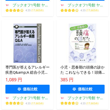
ブックオフ1号館 ヤフ
ブックオフ1号館 ヤフ
ーショッピング店
ーショッピング店
4.55
(17,665件)
4.55
(17,665件)
専門医が答えるアレルギー
小児・思春期の頭痛の診か
疾患Q&amp;A 総合小児医
た これならできる！頭痛
療カンパニア/田原卓浩(編
専門小児科医のアプロー
1,089 円
385 円
者),亀田誠(編者),
チ/荒木清(編者),桑原健太
郎(
価格比較
価格比較
ブックオフ1号館 ヤフ
ブックオフ1号館 ヤフ
ーショッピング店
ーショッピング店
4.55
(17,665件)
4.55
(17,665件)