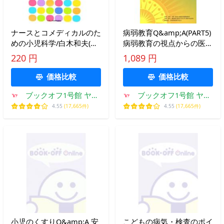
ナースとコメディカルのた
病弱教育Q&amp;A(PART5)
めの小児科学/白木和夫(編
病弱教育の視点からの医学
者),高田哲(編者)
事典/西間三馨,横田雅史
220 円
1,089 円
価格比較
価格比較
ブックオフ1号館 ヤフ
ブックオフ1号館 ヤフ
ーショッピング店
ーショッピング店
4.55
(17,665件)
4.55
(17,665件)
小児のくすりQ&amp;A 安
こどもの病気・検査のポイ