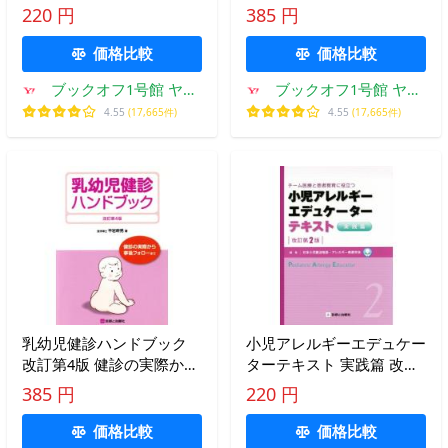
博之
かかわる人たちのための/
220 円
385 円
古荘純一(著者)
価格比較
価格比較
ブックオフ1号館 ヤフ
ブックオフ1号館 ヤフ
ーショッピング店
ーショッピング店
4.55
(17,665件)
4.55
(17,665件)
乳幼児健診ハンドブック
小児アレルギーエデュケー
改訂第4版 健診の実際から
ターテキスト 実践篇 改訂
事後フォローまで/平岩幹
第2版 チーム医療と患者教
385 円
220 円
男(著者)
育に役立つ/日本小
価格比較
価格比較