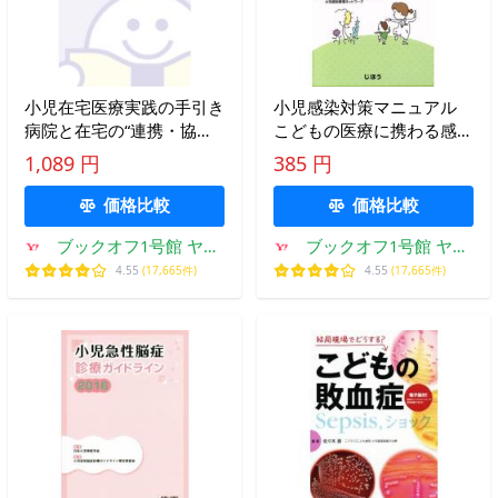
小児在宅医療実践の手引き
小児感染対策マニュアル
病院と在宅の“連携・協働”/
こどもの医療に携わる感染
南條浩輝(著者),岩出るり子
対策の専門家がまとめた/
1,089 円
385 円
(著者)
日本小児総合医療施設協議
会(編者
価格比較
価格比較
ブックオフ1号館 ヤフ
ブックオフ1号館 ヤフ
ーショッピング店
ーショッピング店
4.55
(17,665件)
4.55
(17,665件)