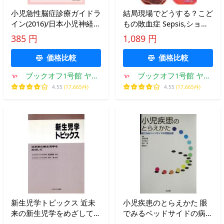
小児急性脳症診療ガイドラ
結局現場でどうする？こど
イン(2016)/日本小児神経学
もの敗血症 Sepsis,ショッ
会
ク/佐々木潤(著者)
385 円
1,089 円
価格比較
価格比較
ブックオフ1号館 ヤフ
ブックオフ1号館 ヤフ
ーショッピング店
ーショッピング店
4.55
(17,665件)
4.55
(17,665件)
新生児学トピックス 近未
小児疾患のとらえかた 眼
来の新生児学をめざして/
でみるベッドサイドの病態
戸苅創(編者)
生理/別所文雄(編者),水谷