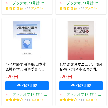
ブックオフ1号館 ヤフ
ブックオフ1号館 ヤフ
ーショッピング店
ーショッピング店
4.55
(17,665件)
4.55
(17,665件)
小児神経学用語集/日本小
乳幼児健診マニュアル 第4
児神経学会用語委員会
版/福岡地区小児医会乳幼
【編】
児保健委員(著者)
220 円
220 円
価格比較
価格比較
ブックオフ1号館 ヤフ
ブックオフ1号館 ヤフ
ーショッピング店
ーショッピング店
4.55
(17,665件)
4.55
(17,665件)