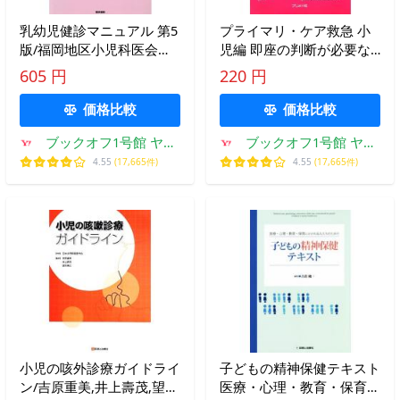
乳幼児健診マニュアル 第5
プライマリ・ケア救急 小
版/福岡地区小児科医会乳
児編 即座の判断が必要な
幼児保健委員会(著者)
とき/市川光太郎【編】
605 円
220 円
価格比較
価格比較
ブックオフ1号館 ヤフ
ブックオフ1号館 ヤフ
ーショッピング店
ーショッピング店
4.55
(17,665件)
4.55
(17,665件)
小児の咳外診療ガイドライ
子どもの精神保健テキスト
ン/吉原重美,井上壽茂,望月
医療・心理・教育・保育に