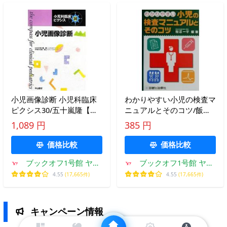
小児画像診断 小児科臨床
わかりやすい小児の検査マ
ピクシス30/五十嵐隆【総
ニュアルとそのコツ/飯沼
編集】,小熊栄二【専門編
一宇(著者)
1,089 円
385 円
集】
価格比較
価格比較
ブックオフ1号館 ヤフ
ブックオフ1号館 ヤフ
ーショッピング店
ーショッピング店
4.55
(17,665件)
4.55
(17,665件)
キャンペーン情報