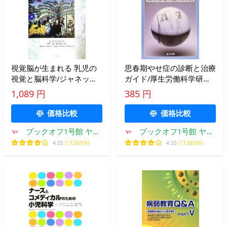
視覚脳が生まれる 乳児の
思春期やせ症の診断と治療
視覚と脳科学/ジャネット
ガイド/厚生労働科学研究
アトキンソン(著者),金沢創
(子ども家庭総合研究事業)
1,089 円
385 円
(訳者),山口
思春期やせ症と思春期の不
健康や
価格比較
価格比較
ブックオフ1号館 ヤフ
ブックオフ1号館 ヤフ
ーショッピング店
ーショッピング店
4.55
(17,665件)
4.55
(17,665件)