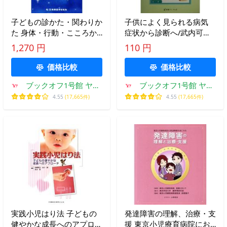
子どもの診かた・関わりか
子供によく見られる病気
た 身体・行動・こころか
症状から診断へ/武内可尚
ら考える/小柳憲司(著者)
(編者)
1,270 円
110 円
価格比較
価格比較
ブックオフ1号館 ヤフ
ブックオフ1号館 ヤフ
ーショッピング店
ーショッピング店
4.55
(17,665件)
4.55
(17,665件)
実践小児はり法 子どもの
発達障害の理解、治療・支
健やかな成長へのアプロー
援 東京小児療育病院にお