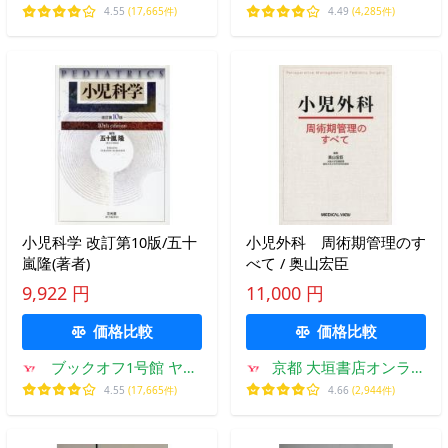
ーショッピング店
ーショッピング店
4.55
(17,665件)
4.49
(4,285件)
小児科学 改訂第10版/五十
小児外科 周術期管理のす
嵐隆(著者)
べて / 奥山宏臣
9,922 円
11,000 円
価格比較
価格比較
ブックオフ1号館 ヤフ
京都 大垣書店オンライ
ーショッピング店
ン
4.55
(17,665件)
4.66
(2,944件)