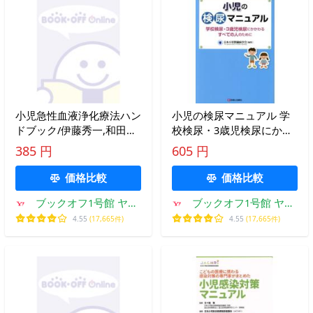
小児急性血液浄化療法ハン
小児の検尿マニュアル 学
ドブック/伊藤秀一,和田尚
校検尿・3歳児検尿にかか
弘
わるすべての人のために/
385 円
605 円
日本小児腎臓病学会(編者)
価格比較
価格比較
ブックオフ1号館 ヤフ
ブックオフ1号館 ヤフ
ーショッピング店
ーショッピング店
4.55
(17,665件)
4.55
(17,665件)