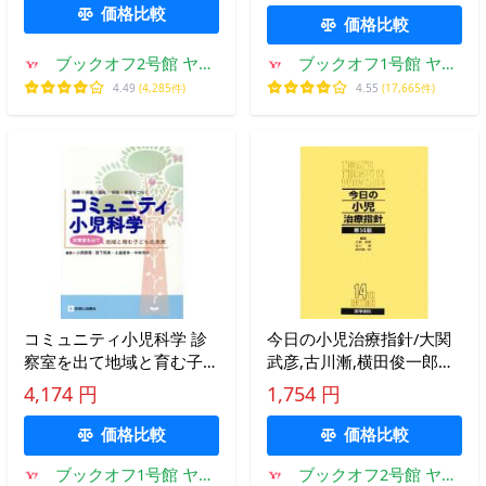
価格比較
価格比較
ブックオフ2号館 ヤフ
ブックオフ1号館 ヤフ
ーショッピング店
ーショッピング店
4.49
(4,285件)
4.55
(17,665件)
コミュニティ小児科学 診
今日の小児治療指針/大関
察室を出て地域と育む子ど
武彦,古川漸,横田俊一郎
もの未来 医療×保健×福祉×
【編】
4,174 円
1,754 円
保育×教育をつなぐ/小西
恵
価格比較
価格比較
ブックオフ1号館 ヤフ
ブックオフ2号館 ヤフ