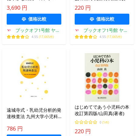
チ/尾崎朋文,山口創,米山榮
ける/赤星惠子
3,690 円
220 円
【編】
価格比較
価格比較
ブックオフ1号館 ヤフ
ブックオフ1号館 ヤフ
ーショッピング店
ーショッピング店
4.55
(17,665件)
4.55
(17,665件)
はじめてであう小児科の本
遠城寺式・乳幼児分析的発
改訂第四版/山田真(著者)
達検査法 九州大学小児科
改訂新装版/遠城寺宗徳
0
(1件)
786 円
【著】
220 円