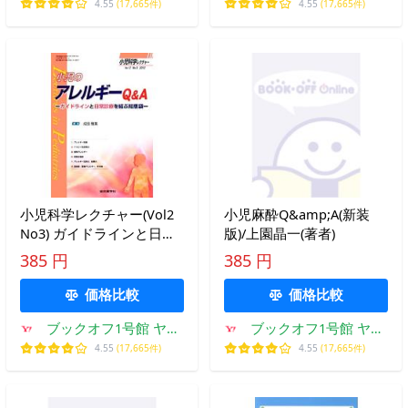
ーショッピング店
ーショッピング店
4.55
(17,665件)
4.55
(17,665件)
小児科学レクチャー(Vol2
小児麻酔Q&amp;A(新装
No3) ガイドラインと日常
版)/上園晶一(著者)
診療を結ぶ知恵袋-小児の
385 円
385 円
アレルギーQ&amp;A/成田
雅美(編者)
価格比較
価格比較
ブックオフ1号館 ヤフ
ブックオフ1号館 ヤフ
ーショッピング店
ーショッピング店
4.55
(17,665件)
4.55
(17,665件)