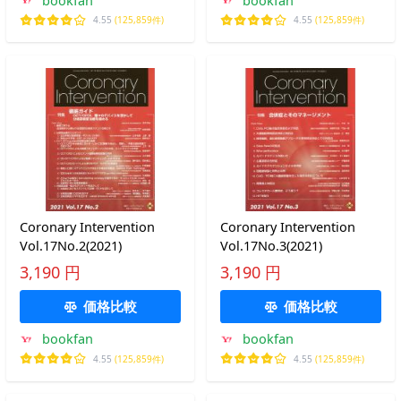
4.55
(125,859件)
4.55
(125,859件)
Coronary Intervention
Coronary Intervention
Vol.17No.2(2021)
Vol.17No.3(2021)
3,190 円
3,190 円
価格比較
価格比較
bookfan
bookfan
4.55
(125,859件)
4.55
(125,859件)