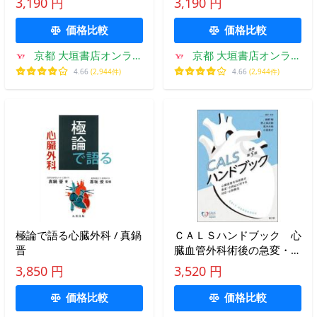
3,190 円
3,190 円
２）
２）
価格比較
価格比較
京都 大垣書店オンライ
京都 大垣書店オンライ
ン
ン
4.66
(2,944件)
4.66
(2,944件)
極論で語る心臓外科 / 真鍋
ＣＡＬＳハンドブック 心
晋
臓血管外科術後の急変・心
停止に対する対応・心肺蘇
3,850 円
3,520 円
生 / 植野剛
価格比較
価格比較