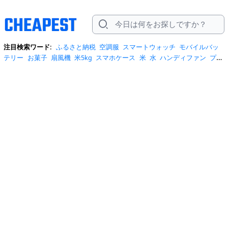
注目検索ワード:
ふるさと納税
空調服
スマートウォッチ
モバイルバッ
テリー
お菓子
扇風機
米5kg
スマホケース
米
水
ハンディファン
プロ
テイン
サーキュレーター
tシャツ
ビール
エアコン
サンダル
日傘
米
10kg
ノートパソコン
炭酸水
スーツケース
ショルダーバッグ
リュッ
ク
ワンピース
トイレットペーパー
スニーカー
テレビ
ネッククーラー
カラコン
クーラーボックス
サンシェード
イヤホン
自転車
スポットク
ーラー
トートバッグ
ポータブル電源
冷蔵庫
アイス