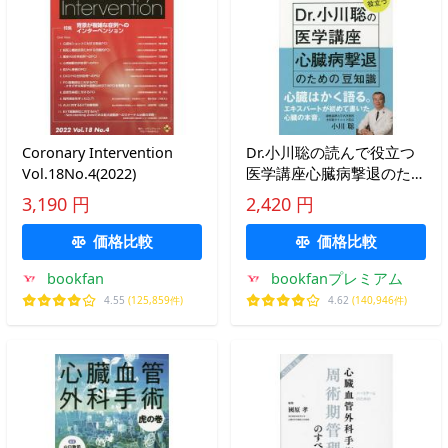
Coronary Intervention
Dr.小川聡の読んで役立つ
Vol.18No.4(2022)
医学講座心臓病撃退のため
の豆知識/小川聡
3,190 円
2,420 円
価格比較
価格比較
bookfan
bookfanプレミアム
4.55
(125,859件)
4.62
(140,946件)