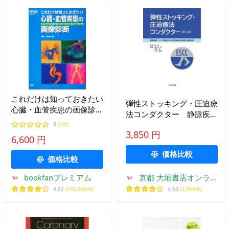
これだけは知っておきたい
弾性ストッキング・圧迫療
心臓・血管疾患の画像診
法コンダクター 静脈疾
断/宇都宮大輔
患・リンパ浮腫における圧
0
(1件)
3,850 円
迫療法の基礎と臨床応用 /
6,600 円
孟真
価格比較
価格比較
bookfanプレミアム
京都 大垣書店オンライ
ン
4.62
(140,946件)
4.66
(2,944件)