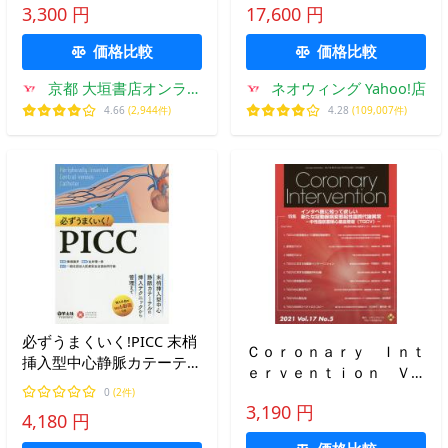
ｌ．２２Ｎｏ．２（２０２
2016〜2020 〈問題編〉
3,300 円
17,600 円
６）
〈解説編〉 2巻セット/3学
会構成心臓血管外科専門医
価格比較
価格比較
認定機構/ほか
京都 大垣書店オンライ
ネオウィング Yahoo!店
ン
4.66
(2,944件)
4.28
(109,007件)
必ずうまくいく!PICC 末梢
Ｃｏｒｏｎａｒｙ Ｉｎｔ
挿入型中心静脈カテーテル
ｅｒｖｅｎｔｉｏｎ Ｖｏ
の挿入テクニックから管理
ｌ．１７Ｎｏ．５（２０２
0
(2件)
まで/徳嶺譲芳/金井理一郎
3,190 円
１）
4,180 円