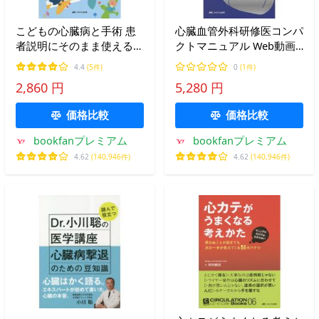
こどもの心臓病と手術 患
心臓血管外科研修医コンパ
者説明にそのまま使える
クトマニュアル Web動画
不安なパパ・ママにイラス
で見られる!手術手技・心
4.4
(5件)
0
(1件)
トでやさしく解説 オール
エコー・心血管造影/高知
2,860 円
5,280 円
カラー/立石実/小出昌秋
大学医学部心臓血管外科/
渡橋和政
価格比較
価格比較
bookfanプレミアム
bookfanプレミアム
4.62
(140,946件)
4.62
(140,946件)