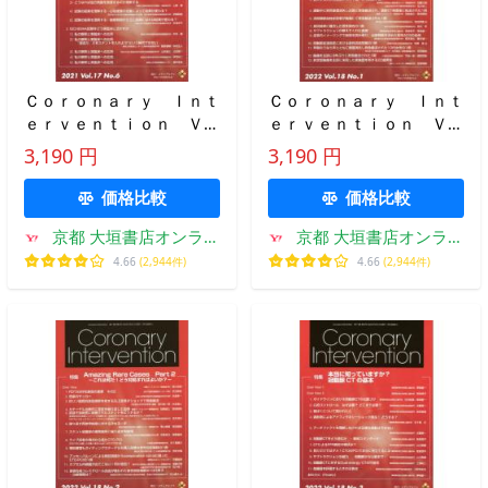
Ｃｏｒｏｎａｒｙ Ｉｎｔ
Ｃｏｒｏｎａｒｙ Ｉｎｔ
ｅｒｖｅｎｔｉｏｎ Ｖｏ
ｅｒｖｅｎｔｉｏｎ Ｖｏ
ｌ．１７Ｎｏ．６（２０２
ｌ．１８Ｎｏ．１（２０２
3,190 円
3,190 円
１）
２）
価格比較
価格比較
京都 大垣書店オンライ
京都 大垣書店オンライ
ン
ン
4.66
(2,944件)
4.66
(2,944件)