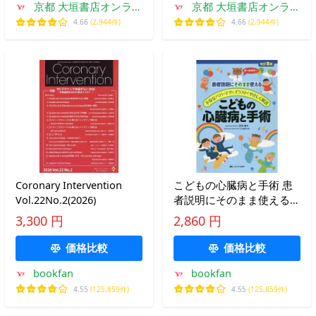
京都 大垣書店オンライ
京都 大垣書店オンライ
ン
ン
4.66
(2,944件)
4.66
(2,944件)
Coronary Intervention
こどもの心臓病と手術 患
Vol.22No.2(2026)
者説明にそのまま使える
不安なパパ・ママにイラス
3,300 円
2,860 円
トでやさしく解説 オール
カラー/立石実/小出昌秋
価格比較
価格比較
bookfan
bookfan
4.55
(125,859件)
4.55
(125,859件)