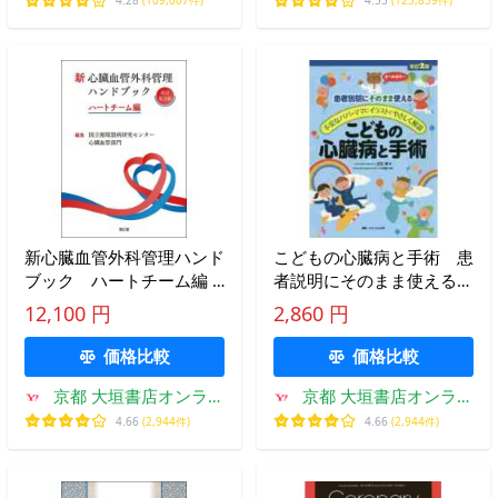
4.28
(109,007件)
4.55
(125,859件)
新心臓血管外科管理ハンド
こどもの心臓病と手術 患
ブック ハートチーム編 /
者説明にそのまま使える
国立循環器病研究セン
不安なパパ・ママにイラス
12,100 円
2,860 円
トでやさしく解説 オール
カラー / 立石 実 著
価格比較
価格比較
京都 大垣書店オンライ
京都 大垣書店オンライ
ン
ン
4.66
(2,944件)
4.66
(2,944件)