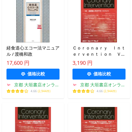
経食道心エコー法マニュア
Ｃｏｒｏｎａｒｙ Ｉｎｔ
ル / 渡橋和政
ｅｒｖｅｎｔｉｏｎ Ｖｏ
ｌ．１７Ｎｏ．３（２０２
17,600 円
3,190 円
１）
価格比較
価格比較
京都 大垣書店オンライ
京都 大垣書店オンライ
ン
ン
4.66
(2,944件)
4.66
(2,944件)