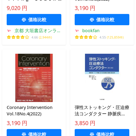
鈴木 友彰 著
9,020 円
3,190 円
価格比較
価格比較
京都 大垣書店オンライ
bookfan
ン
4.66
(2,944件)
4.55
(125,859件)
Coronary Intervention
弾性ストッキング・圧迫療
Vol.18No.4(2022)
法コンダクター 静脈疾
患・リンパ浮腫における圧
3,190 円
3,850 円
迫療法の基礎と臨床応用/
孟真/佐久田斉/松原忍
価格比較
価格比較