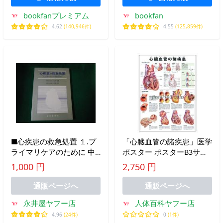
bookfanプレミアム
bookfan
4.62
(140,946件)
4.55
(125,859件)
■心疾患の救急処置 １.プ
「心臓血管の諸疾患」医学
ライマリケアのために 中
ポスター ポスターB3サイ
外医学社
ズ 人体解剖学図ポスター
1,000 円
2,750 円
■FAUB2022102204■
医学チャート
通販ページへ
通販ページへ
永井屋ヤフー店
人体百科ヤフー店
4.96
(24件)
0
(1件)