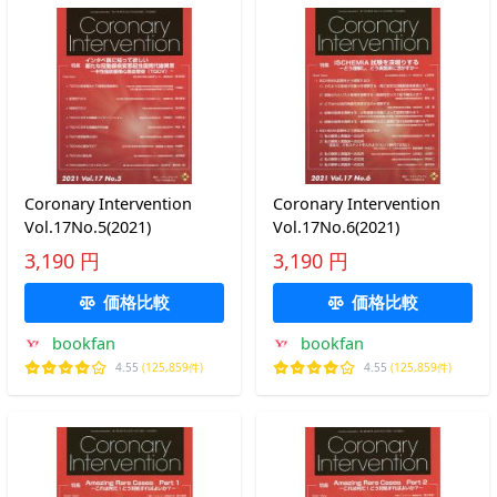
Coronary Intervention
Coronary Intervention
Vol.17No.5(2021)
Vol.17No.6(2021)
3,190 円
3,190 円
価格比較
価格比較
bookfan
bookfan
4.55
(125,859件)
4.55
(125,859件)