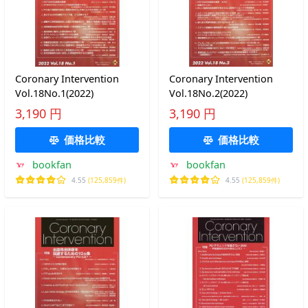
Coronary Intervention
Coronary Intervention
Vol.18No.1(2022)
Vol.18No.2(2022)
3,190 円
3,190 円
価格比較
価格比較
bookfan
bookfan
4.55
(125,859件)
4.55
(125,859件)