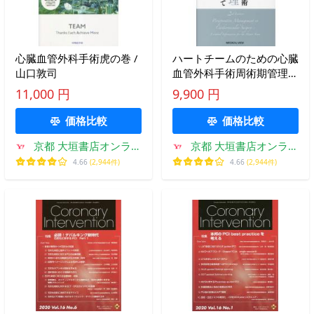
心臓血管外科手術虎の巻 /
ハートチームのための心臓
山口敦司
血管外科手術周術期管理の
すべて / 國原孝
11,000 円
9,900 円
価格比較
価格比較
京都 大垣書店オンライ
京都 大垣書店オンライ
ン
ン
4.66
(2,944件)
4.66
(2,944件)