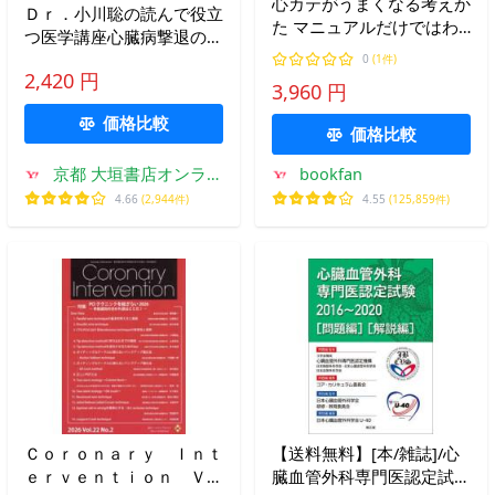
心カテがうまくなる考えか
Ｄｒ．小川聡の読んで役立
た マニュアルだけではわ
つ医学講座心臓病撃退のた
からない 思わぬことが起
めの豆知識 / 小川聡
0
(1件)
きても次の一手が見えてく
2,420 円
3,960 円
る51のハナシ/河村朗夫
価格比較
価格比較
京都 大垣書店オンライ
bookfan
ン
4.66
(2,944件)
4.55
(125,859件)
Ｃｏｒｏｎａｒｙ Ｉｎｔ
【送料無料】[本/雑誌]/心
ｅｒｖｅｎｔｉｏｎ Ｖｏ
臓血管外科専門医認定試験