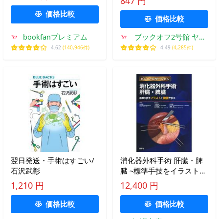
847 円
価格比較
価格比較
bookfanプレミアム
ブックオフ2号館 ヤフ
ーショッピング店
4.62
(140,946件)
4.49
(4,285件)
翌日発送・手術はすごい/
消化器外科手術 肝臓・脾
石沢武彰
臓 ~標準手技をイラストと
動画で学ぶ~ (ビジュアル
1,210 円
12,400 円
サージカル)
価格比較
価格比較