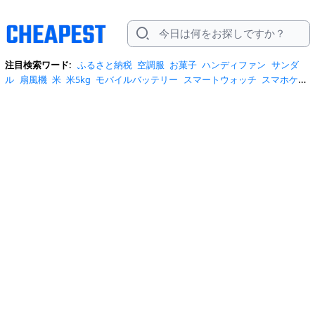
注目検索ワード:
ふるさと納税
空調服
お菓子
ハンディファン
サンダ
ル
扇風機
米
米5kg
モバイルバッテリー
スマートウォッチ
スマホケー
ス
水
クーラーボックス
炭酸水
日傘
スポットクーラー
プロテイン
ト
イレットペーパー
ビール
tシャツ
米10kg
スーツケース
エアコン
自
転車
サーキュレーター
冷蔵庫
水 2リットル
イヤホン bluetooth
usbメ
モリ
ショルダーバッグ
掃除機
カラコン
サンダル レディース
スクイー
ズ
スニーカー
テレビ
お米 5kg
ポータブル電源
シャンプー