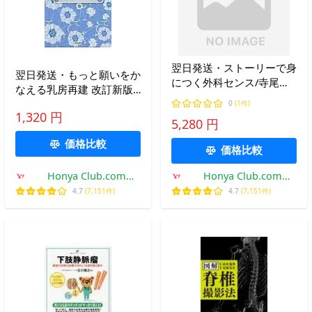
翌日発送・ストーリーで身
翌日発送・もっと願いをか
につく外科センス/寺尾保
なえる乳房再建 改訂新版/
信
辻直子
0
(1件)
1,320 円
5,280 円
価格比較
価格比較
Honya Club.com
Honya Club.com
Yahoo!店
Yahoo!店
4.7
(7,151件)
4.7
(7,151件)