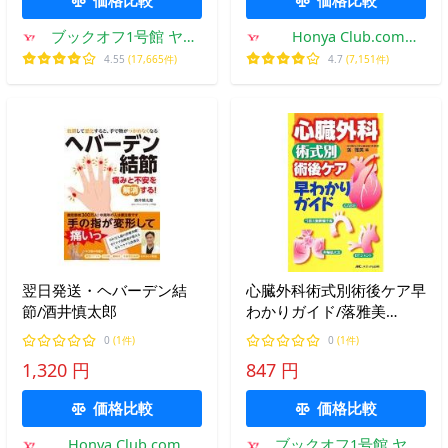
ブックオフ1号館 ヤフ
Honya Club.com
ーショッピング店
Yahoo!店
4.55
(17,665件)
4.7
(7,151件)
翌日発送・ヘバーデン結
心臓外科術式別術後ケア早
節/酒井慎太郎
わかりガイド/落雅美
【編】
0
(1件)
0
(1件)
1,320 円
847 円
価格比較
価格比較
Honya Club.com
ブックオフ1号館 ヤフ