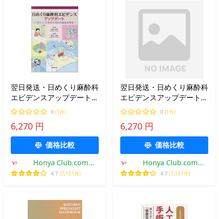
翌日発送・日めくり麻酔科
翌日発送・日めくり麻酔科
エビデンスアップデート/
エビデンスアップデート
山蔭道明
２/山蔭道明
0
(1件)
0
(1件)
6,270 円
6,270 円
価格比較
価格比較
Honya Club.com
Honya Club.com
Yahoo!店
Yahoo!店
4.7
(7,151件)
4.7
(7,151件)