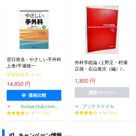
翌日発送・やさしい手外科
外科学総論 /上野正・村瀬
上巻/平瀬雄一
正雄・石山俊次（編）/医
学書院
0
(1件)
1,800 円
14,850 円
通販ページへ
価格比較
ブックスマイル
Honya Club.com
Yahoo!店
4.74
(120件)
4.7
(7,151件)
キャンペーン情報