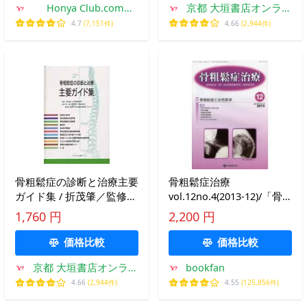
Honya Club.com
京都 大垣書店オンライ
Yahoo!店
ン
4.7
(7,151件)
4.66
(2,944件)
骨粗鬆症の診断と治療主要
骨粗鬆症治療
ガイド集 / 折茂肇／監修
vol.12no.4(2013-12)/「骨
細井孝之／監修
粗鬆症治療」編集委員会
1,760 円
2,200 円
価格比較
価格比較
京都 大垣書店オンライ
bookfan
ン
4.66
(2,944件)
4.55
(125,856件)