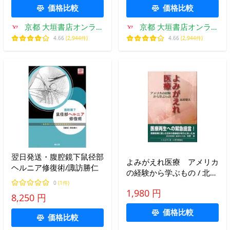
ー / ハロルド・エリス／
ルス研究所／編集
価格比較
価格比較
著 朝倉哲彦／訳
京都 大垣書店オンライ
京都 大垣書店オンライ
ン
ン
4.66
(2,944件)
4.66
(2,944件)
翌日発送・腹腔鏡下鼠径部
よみがえれ医療 アメリカ
ヘルニア修復術/諏訪勝仁
の経験から学ぶもの / 北浜
昭夫／著
0
(1件)
1,980 円
8,250 円
価格比較
価格比較