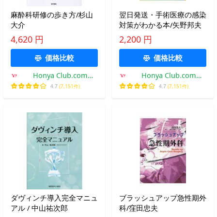
麻酔科研修の歩き方/杉山
翌日発送・手術医療の感染
大介
対策がわかる本/矢野邦夫
4,620 円
2,200 円
価格比較
価格比較
Honya Club.com
Honya Club.com
Yahoo!店
Yahoo!店
4.7
(7,151件)
4.7
(7,151件)
ダヴィンチ導入完全マニュ
ブラッシュアップ急性期外
アル / 中山祐次郎
科/窪田忠夫