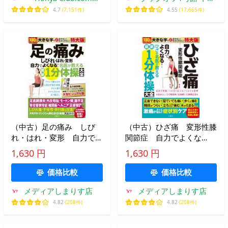
Yahoo!店
ーショッピング店
4.7
(7,151件)
4.55
(17,665件)
（中古）足の痛み しび
（中古）ひざ痛 変形性膝
れ・はれ・変形 自力でよ
関節症 自力でよくな
くなる！名医が教える最新
る！ ひざの名医が教える
1,630 円
1,630 円
１分体操大全 特大版 田
最新１分体操大全 特大版
中康仁? 熊井司? 金岡恒治
黒澤尚など4名
価格比較
価格比較
メディアしまりす店
メディアしまりす店
4.82
(208件)
4.82
(208件)