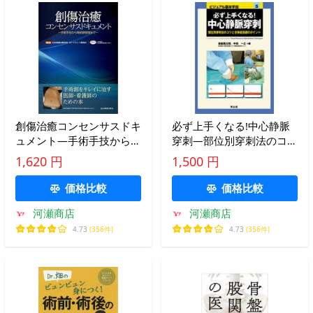
創傷治癒コンセンサスドキ
必ず上手くなる!中心静脈
ュメント―手術手技から周
穿刺―部位別穿刺法のコツ
術期管理まで―
と合併症回避のポイント
1,620 円
1,500 円
(ビジュアル基本手技 5)
価格比較
価格比較
河瀬商店
河瀬商店
4.73
(356件)
4.73
(356件)