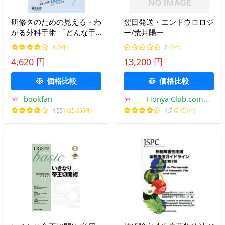
研修医のための見える・わ
翌日発送・エンドウロロジ
かる外科手術 「どんな手
ー/荒井陽一
術?何をするの?」基本と手
4
(3件)
0
(2件)
順がイラスト300点でイメ
4,620 円
13,200 円
ージできる/畑啓昭
価格比較
価格比較
bookfan
Honya Club.com
Yahoo!店
4.55
(125,856件)
4.7
(7,151件)