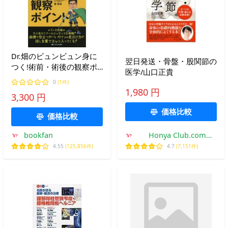
Dr.畑のビュンビュン身に
翌日発送・骨盤・股関節の
つく!術前・術後の観察ポ
医学/山口正貴
イント/畑啓昭
0
(1件)
1,980 円
3,300 円
価格比較
価格比較
bookfan
Honya Club.com
Yahoo!店
4.55
(125,856件)
4.7
(7,151件)