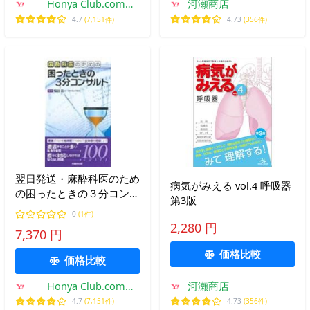
Honya Club.com
河瀬商店
Yahoo!店
4.7
(7,151件)
4.73
(356件)
翌日発送・麻酔科医のため
病気がみえる vol.4 呼吸器
の困ったときの３分コンサ
第3版
ルト/稲田英一
0
(1件)
2,280 円
7,370 円
価格比較
価格比較
Honya Club.com
河瀬商店
Yahoo!店
4.7
(7,151件)
4.73
(356件)