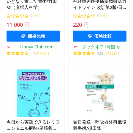
いきなり帝王切開術/竹田
神経障害性疼痛薬物療法ガ
省（産婦人科学）
イドライン 改訂第2版/日
本ペインクリニック学会神
0
(1件)
0
(1件)
経障害性疼痛薬物療法ガイ
11,000 円
220 円
ドライ
価格比較
価格比較
Honya Club.com
ブックオフ1号館 ヤフ
Yahoo!店
ーショッピング店
4.7
(7,151件)
4.55
(17,665件)
今日から実践できるレミフ
翌日発送・呼吸器外科低侵
ェンタニル麻酔/尾崎眞
襲手術/須田隆