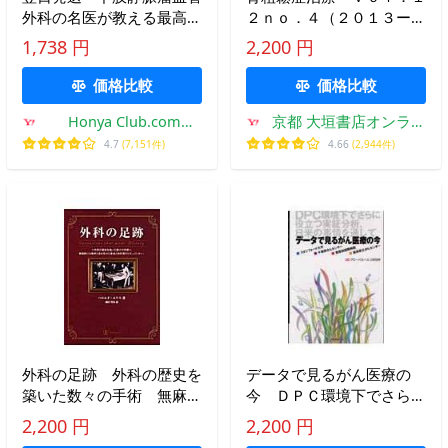
外科の名医が教える最高の
２ｎｏ．４（２０１３ー１
治し方大全/岩井武尚
２） / 「骨粗鬆症治療」編
1,738 円
2,200 円
集委員会／編集
価格比較
価格比較
Honya Club.com
京都 大垣書店オンライ
Yahoo!店
ン
4.7
(7,151件)
4.66
(2,944件)
外科の足跡 外科の歴史を
データで見るがん医療の
築いた数々の手術 無麻酔
今 ＤＰＣ環境下でさらに
にも敢然と身を任せた患者
役立つ実証分析、日米の事
2,200 円
2,200 円
と外科医のドキュメンタリ
情を通して / グローバルヘ