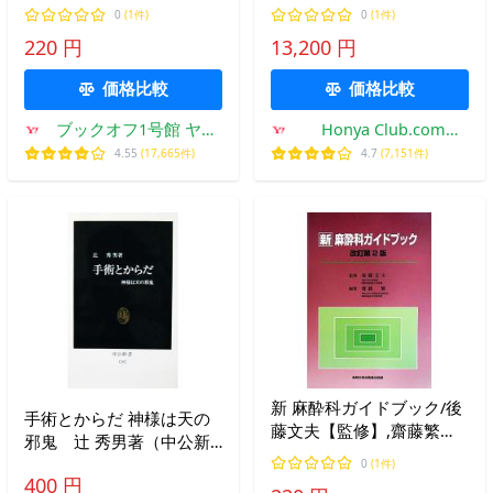
【監修】,長田理【編】
0
(1件)
0
(1件)
220 円
13,200 円
価格比較
価格比較
ブックオフ1号館 ヤフ
Honya Club.com
ーショッピング店
Yahoo!店
4.55
(17,665件)
4.7
(7,151件)
新 麻酔科ガイドブック/後
手術とからだ 神様は天の
藤文夫【監修】,齋藤繁
邪鬼 辻 秀男著（中公新
【編】
書）
0
(1件)
400 円