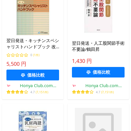
翌日発送・キッチンスペシ
翌日発送・人工股関節手術
ャリストハンドブック 改
不要論/鶴田昇
訂二版
0
(1件)
1,430 円
5,500 円
価格比較
価格比較
Honya Club.com
Honya Club.com
Yahoo!店
Yahoo!店
4.7
(7,151件)
4.7
(7,151件)