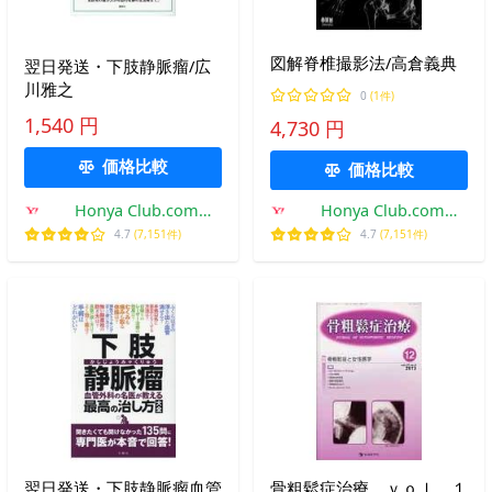
図解脊椎撮影法/高倉義典
翌日発送・下肢静脈瘤/広
川雅之
0
(1件)
1,540 円
4,730 円
価格比較
価格比較
Honya Club.com
Honya Club.com
Yahoo!店
Yahoo!店
4.7
(7,151件)
4.7
(7,151件)
翌日発送・下肢静脈瘤血管
骨粗鬆症治療 ｖｏｌ．１