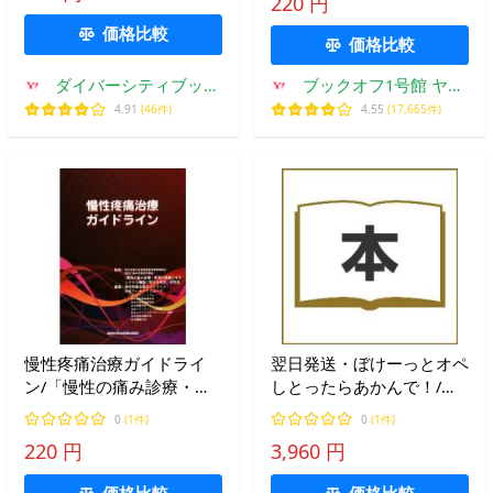
220 円
価格比較
価格比較
ダイバーシティブック
ブックオフ1号館 ヤフ
スヤフー店
ーショッピング店
4.91
(46件)
4.55
(17,665件)
慢性疼痛治療ガイドライ
翌日発送・ぼけーっとオペ
ン/「慢性の痛み診療・教
しとったらあかんで！/菅
育の基盤となるシステム構
原康志
0
(1件)
0
(1件)
築に関する研究」研究班
220 円
3,960 円
(著者)
価格比較
価格比較