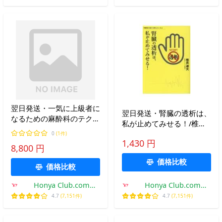
翌日発送・一気に上級者に
翌日発送・腎臓の透析は、
なるための麻酔科のテクニ
私が止めてみせる！/椎貝
ック 第３版/四維東州
達夫
0
(1件)
1,430 円
8,800 円
価格比較
価格比較
Honya Club.com
Honya Club.com
Yahoo!店
Yahoo!店
4.7
(7,151件)
4.7
(7,151件)