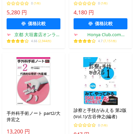
0
(1件)
0
(1件)
5,280 円
4,180 円
価格比較
価格比較
京都 大垣書店オンライ
Honya Club.com
ン
Yahoo!店
4.66
(2,944件)
4.7
(7,151件)
診察と手技がみえる 第2版
手外科手術ノート part2/大
(Vol.1)/古谷伸之(編者)
井宏之
0
(1件)
13,200 円