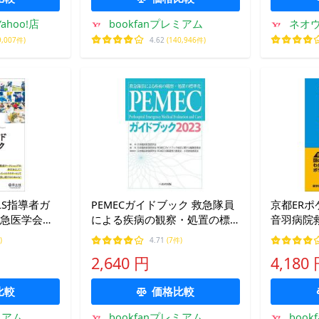
hoo!店
bookfanプレミアム
ネオウ
9,007件)
4.62
(140,946件)
LS指導者ガ
PEMECガイドブック 救急隊員
京都ERポ
救急医学会
による疾病の観察・処置の標
音羽病院
運営委員会
準化 2023/日本臨床救急医学会
京都ER/
)
4.71
(7件)
開発ワーキン
2,640 円
4,180
比較
価格比較
ミアム
bookfanプレミアム
boo