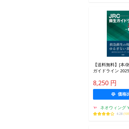
【送料無料】[本/雑
ガイドライン 202
議会/監修
8,250 円
価格
ネオウィング Ya
4.28
(10