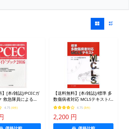
】[本/雑誌]/PCECガ
【送料無料】[本/雑誌]/標準 多
ク 救急隊員による意
数傷病者対応 MCLSテキスト/
観察・処置の標準化
日本集団災害医学会/監修 大友
4.75
(4件)
4.75
(8件)
日本臨床救急医学会/監修
康裕/編集
 円
2,200 円
PSLS改訂小委員会/編集
価格比較
価格比較