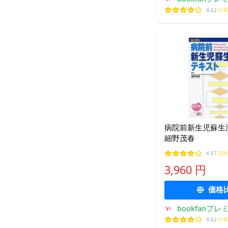
4.62
(14
病院前新生児蘇生
細野茂春
4.67
(3件
3,960 円
価格
bookfanプレ
4.62
(14