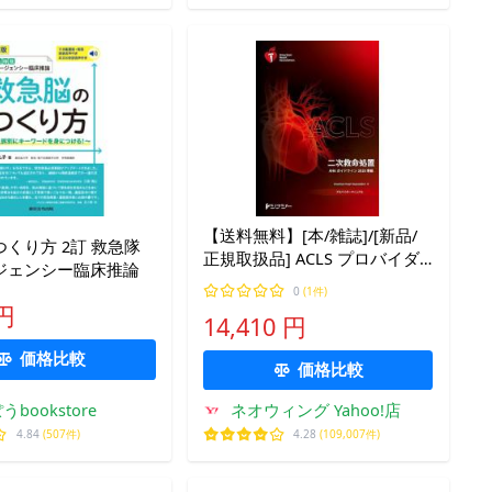
【送料無料】[本/雑誌]/[新品/
くり方 2訂 救急隊
正規取扱品] ACLS プロバイダ
ジェンシー臨床推論
ーマニュアル 二次救命処置
0
(1件)
(AHAガイドライン2020準
 円
14,410 円
拠)/American Heart
Association/著
価格比較
価格比較
bookstore
ネオウィング Yahoo!店
4.84
(507件)
4.28
(109,007件)