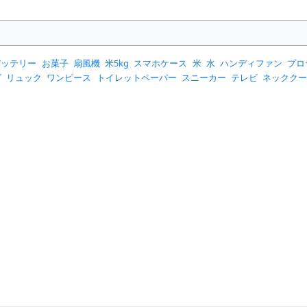
バッテリー
お菓子
扇風機
米5kg
スマホケース
米
水
ハンディファン
プロ
グ
リュック
ワンピース
トイレットペーパー
スニーカー
テレビ
ネックク