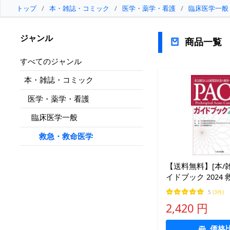
トップ
/
本・雑誌・コミック
/
医学・薬学・看護
/
臨床医学一般
ジャンル
商品一覧
すべてのジャンル
本・雑誌・コミック
医学・薬学・看護
臨床医学一般
救急・救命医学
【送料無料】[本/雑
イドブック 2024
る循環器疾患の観
5
(3件)
標準化/日本臨床救
2,420 円
修 日本臨床救急医
イド
価格