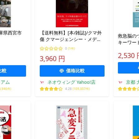
兵庫県西宮市
【送料無料】[本/雑誌]/クマ外
救急脳の
傷 クマージェンシー・メディ
キーワード
シン/中永士師明/編著
月礼子
0
(1件)
2,530
3,960 円
比較
価格比較
ミアム
ネオウィング Yahoo!店
京都 
0,946件)
4.28
(109,007件)