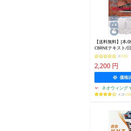
【送料無料】[本/雑誌
CBRNEテキスト
会/監修 阿南英明/
0
(1件)
治/編集 阿南英明/
2,200 円
治/執筆 清住哲郎/
価格
ネオウィング Ya
4.28
(10