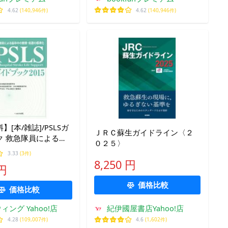
4.62
(140,946件)
4.62
(140,946件)
[本/雑誌]/PSLSガ
ＪＲＣ蘇生ガイドライン〈２
ク 救急隊員による脳
０２５〉
察・処置の標準化
3.33
(3件)
日本臨床救急医学会/監修
8,250 円
 円
PSLS改訂小委員会/編集
価格比較
価格比較
ィング Yahoo!店
紀伊國屋書店Yahoo!店
4.28
(109,007件)
4.6
(1,602件)