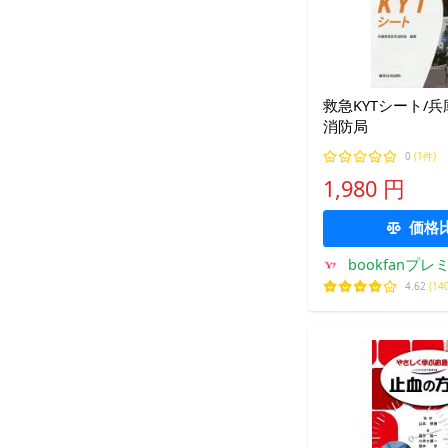
救急KYTシート/
消防局
0
(1件)
1,980 円
価格
bookfanプレ
4.62
(14