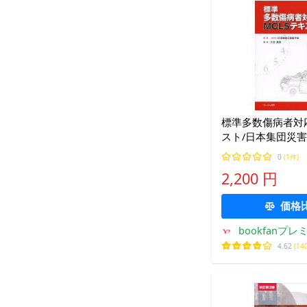
標準多数傷病者対応
スト/日本集団災害
康裕
0
(1件)
2,200 円
価格
bookfanプレ
4.62
(14