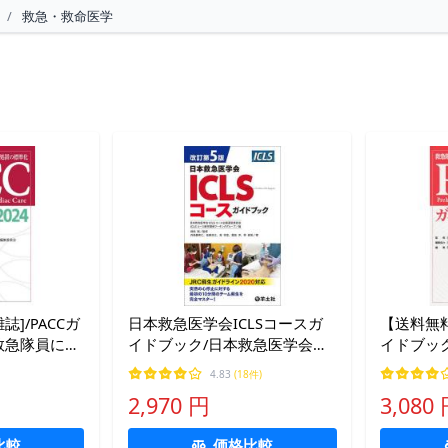
/
救急・救命医学
誌]/PACCガ
日本救急医学会ICLSコースガ
【送料無料
 救急隊員によ
イドブック/日本救急医学会
イドブッ
察・処置の
ICLSコース企画運営委員会
識障害の
4.83
(18件)
急医学会/監
ICLSコース教材開発ワーキン
2016/
2,970 円
3,080
学会PACCガ
ググループ/畑田剛/丹保亜希仁
PCEC・
比較
価格比較