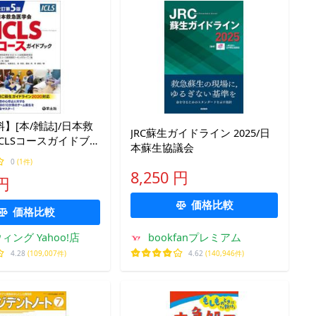
】[本/雑誌]/日本救
JRC蘇生ガイドライン 2025/日
CLSコースガイドブ
本蘇生協議会
救急医学会ICLSコー
0
(1件)
委員会ICLSコース
8,250 円
 円
ワーキンググループ/
価格比較
価格比較
ィング Yahoo!店
bookfanプレミアム
4.28
(109,007件)
4.62
(140,946件)