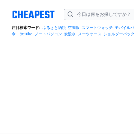
注目検索ワード:
ふるさと納税
空調服
スマートウォッチ
モバイル
傘
米10kg
ノートパソコン
炭酸水
スーツケース
ショルダーバッ
ポットクーラー
トートバッグ
ポータブル電源
冷蔵庫
アイス