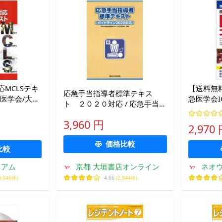
MCLSテキ
【送料無料
応急手当指導者標準テキス
医学会/大友
急医学会I
ト ２０２０対応 / 応急手当指
ック/日本
導者標準テ
ス企画運営
3,960 円
2,970
教材開発
編 畑田
価格比較
比較
ミアム
京都 大垣書店オンライン
ネオウ
0,946件)
4.66
(2,944件)