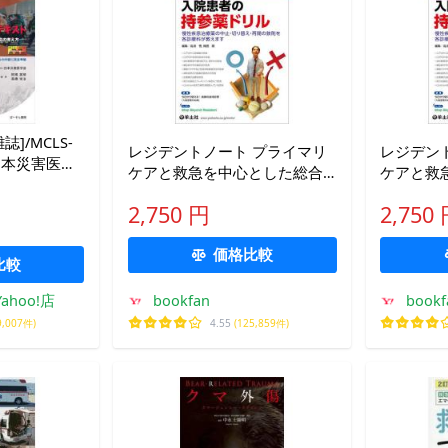
]/MCLS-
レジデントノート プライマリ
レジデン
/日本災害医学
ケアと救急を中心とした総合
ケアと救
編集 高橋栄
誌 Vol.28-No.6(2026-7)
誌 Vol.28-
執筆 高橋栄
2,750 円
2,750
執筆
価格比較
比較
hoo!店
bookfan
boo
9,007件)
4.55
(125,859件)