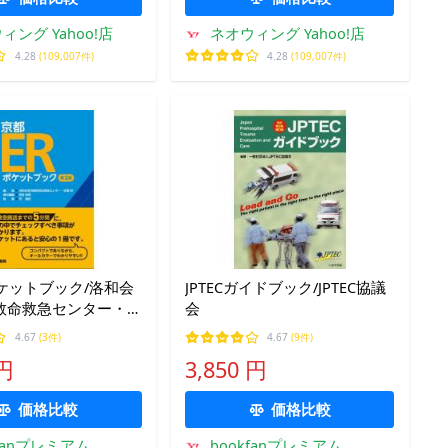
ィング Yahoo!店
ネオウィング Yahoo!店
4.28
(109,007件)
4.28
(109,007件)
ケットブック/洛和会
JPTECガイドブック/JPTEC協議
救命救急センター・
会
宮前伸啓/荒隆紀
4.67
(3件)
4.67
(9件)
 円
3,850 円
価格比較
価格比較
kfanプレミアム
bookfanプレミアム