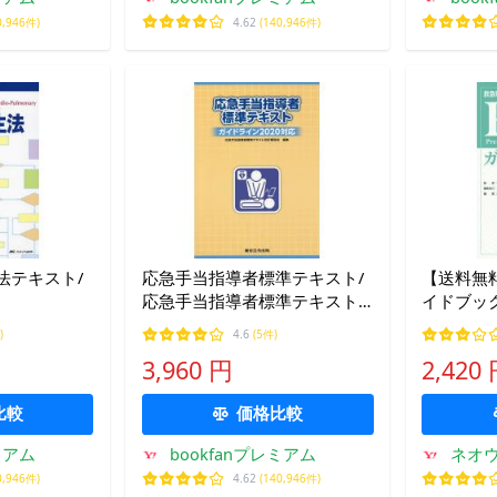
0,946件)
4.62
(140,946件)
法テキスト/
応急手当指導者標準テキスト/
【送料無料】
応急手当指導者標準テキスト
イドブッ
改訂委員会
卒中の観
)
4.6
(5件)
2015/
3,960 円
2,420
PCEC・
比較
価格比較
ミアム
bookfanプレミアム
ネオウ
0,946件)
4.62
(140,946件)