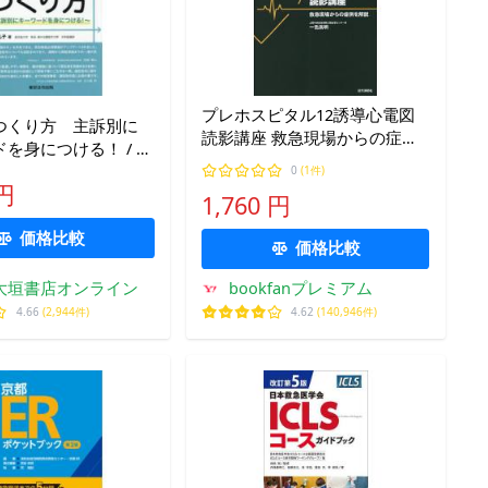
プレホスピタル12誘導心電図
つくり方 主訴別に
読影講座 救急現場からの症例
を身につける！ / 望
を解説/一色高明
0
(1件)
 円
1,760 円
価格比較
価格比較
大垣書店オンライン
bookfanプレミアム
4.66
(2,944件)
4.62
(140,946件)