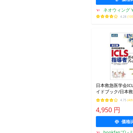
ネオウィング Ya
4.28
(10
日本救急医学会IC
イドブック/日本
ICLSコース企画
4.75
(4件
ICLSコース教材
4,950 円
ググループ
価格
bookfanプレ