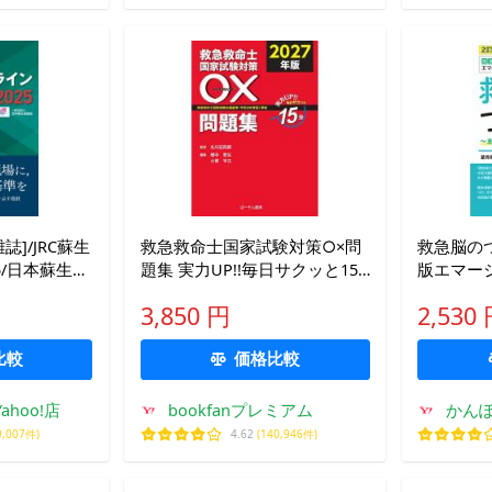
誌]/JRC蘇生
救急救命士国家試験対策○×問
救急脳のつ
5/日本蘇生協
題集 実力UP!!毎日サクッと15
版エマー
分 2027年版/丸川征四郎/畑中
3,850 円
2,530
哲生/小菅宇之
比較
価格比較
hoo!店
bookfanプレミアム
かんぽう
9,007件)
4.62
(140,946件)