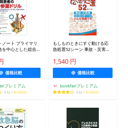
トノート プライマリ
もしものときにすぐ動ける応
急を中心とした総合
急処置52シーン 事故・災害
No.6(2026-7)
時、駅・路上・旅行先・イベ
 円
1,540 円
ント会場など、どんな場面で
も/三上剛人/田口裕紀子
価格比較
価格比較
kfanプレミアム
bookfanプレミアム
4.62
(140,946件)
4.62
(140,946件)