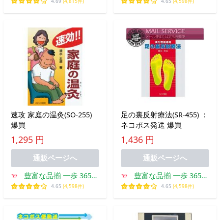
祝日も発送
土日祝日も発送
4.69
(4,815件)
4.65
(4,598件)
速攻 家庭の温灸(SO-255)
足の裏反射療法(SR-455) ：
爆買
ネコポス発送 爆買
1,295 円
1,436 円
通販ページへ
通販ページへ
豊富な品揃 一歩 365日
豊富な品揃 一歩 365日
土日祝日も発送
土日祝日も発送
4.65
(4,598件)
4.65
(4,598件)