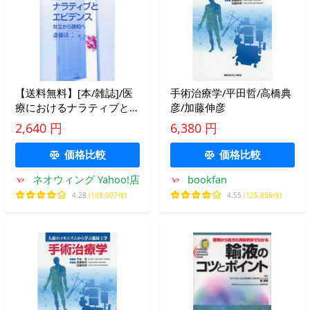
【送料無料】[本/雑誌]/医
手術治療学/平田哲/高橋典
療におけるナラティブとエ
彦/加藤伸彦
ビデンス 改訂/斎藤清二/著
2,640 円
6,380 円
価格比較
価格比較
ネオウィング Yahoo!店
bookfan
4.28
(109,007件)
4.55
(125,856件)