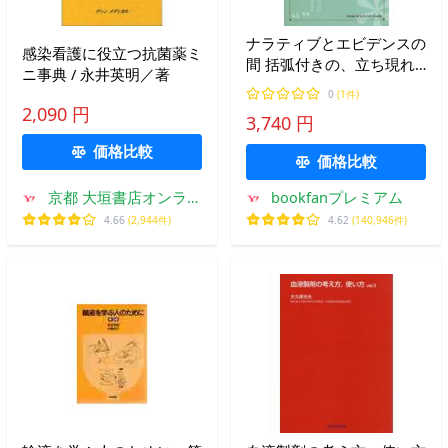
ナラティブとエビデンスの
感染看護に役立つ抗菌薬ミ
間 括弧付きの、立ち現れ
ニ事典 / 永井英明／著
る、条件次第の、文脈依存
0
(1件)
的な医療/ジェイムズP．メ
2,090 円
3,740 円
ザ/ダニエルS．パッサーマ
ン/岩田健太郎
価格比較
価格比較
京都 大垣書店オンライ
bookfanプレミアム
ン
4.66
(2,944件)
4.62
(140,946件)