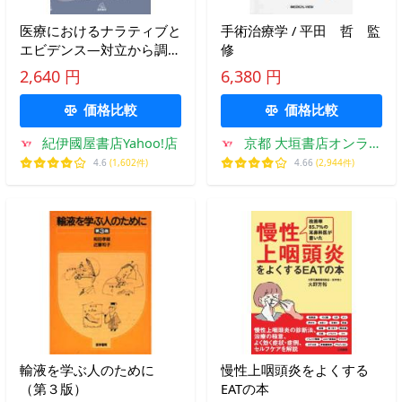
医療におけるナラティブと
手術治療学 / 平田 哲 監
エビデンス―対立から調和
修
へ （改訂版）
2,640 円
6,380 円
価格比較
価格比較
紀伊國屋書店Yahoo!店
京都 大垣書店オンライ
ン
4.6
(1,602件)
4.66
(2,944件)
輸液を学ぶ人のために
慢性上咽頭炎をよくする
（第３版）
EATの本