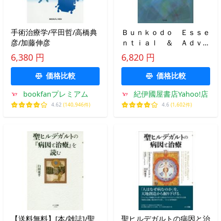
手術治療学/平田哲/高橋典
Ｂｕｎｋｏｄｏ Ｅｓｓｅ
彦/加藤伸彦
ｎｔｉａｌ ＆ Ａｄｖａ
ｎｃｅｄ Ｍ 原則から処
6,380 円
6,820 円
方の具体例までわかる輸液
のコツとポイント
価格比較
価格比較
bookfanプレミアム
紀伊國屋書店Yahoo!店
4.62
(140,946件)
4.6
(1,602件)
【送料無料】[本/雑誌]/聖
聖ヒルデガルトの病因と治