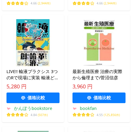
ン
ン
4.66
(2,944件)
4.66
(2,944件)
LIVE!! 輸液プラクシス 3つ
最新生殖医療 治療の実際
のRで現場に実装 輸液ど真
から倫理まで/菅沼信彦
ん中!!!
5,280 円
3,960 円
価格比較
価格比較
かんぽうbookstore
bookfan
4.84
(507件)
4.55
(125,856件)