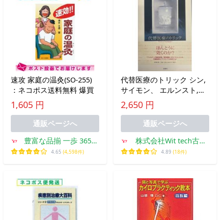
速攻 家庭の温灸(SO-255)
代替医療のトリック シン,
：ネコポス送料無料 爆買
サイモン、 エルンスト,エ
ツァート、
1,605 円
2,650 円
Singh,Simon、
Ernst,Edzard; 薫, 青木
通販ページへ
通販ページへ
豊富な品揃 一歩 365日
株式会社Wit tech古書
土日祝日も発送
Upproヤフー店
4.65
(4,598件)
4.89
(18件)