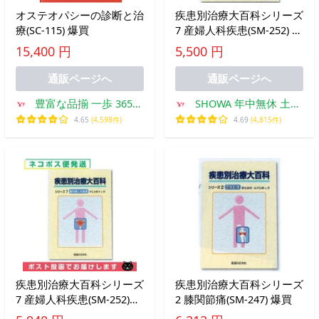
オステオパシーの診断と治
疾患別治療大百科シリーズ
療(SC-115) 爆買
7 産婦人科疾患(SM-252) 爆
買
15,400 円
5,500 円
通販ページへ
通販ページへ
豊富な品揃 一歩 365日
SHOWA 年中無休 土日
土日祝日も発送
祝日も発送
4.65
(4,598件)
4.69
(4,815件)
疾患別治療大百科シリーズ
疾患別治療大百科シリーズ
7 産婦人科疾患(SM-252)
2 膝関節痛(SM-247) 爆買
「ネコポス送料無料」 爆