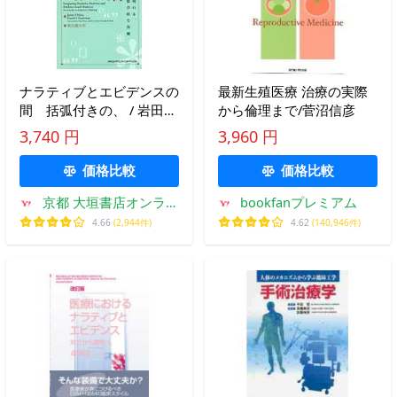
ナラティブとエビデンスの
最新生殖医療 治療の実際
間 括弧付きの、 / 岩田
から倫理まで/菅沼信彦
健太郎 訳
3,740 円
3,960 円
価格比較
価格比較
京都 大垣書店オンライ
bookfanプレミアム
ン
4.66
(2,944件)
4.62
(140,946件)