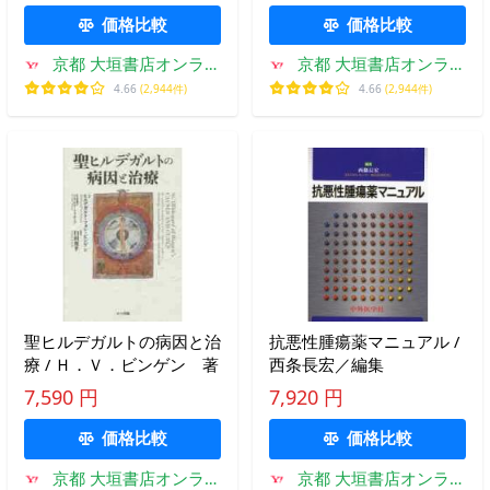
価格比較
価格比較
京都 大垣書店オンライ
京都 大垣書店オンライ
ン
ン
4.66
(2,944件)
4.66
(2,944件)
聖ヒルデガルトの病因と治
抗悪性腫瘍薬マニュアル /
療 / Ｈ．Ｖ．ビンゲン 著
西条長宏／編集
7,590 円
7,920 円
価格比較
価格比較
京都 大垣書店オンライ
京都 大垣書店オンライ