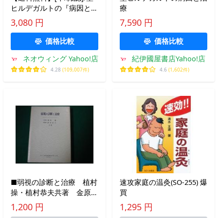
ヒルデガルトの『病因と治
療
療』を読む/臼田夜半/著
3,080 円
7,590 円
価格比較
価格比較
ネオウィング Yahoo!店
紀伊國屋書店Yahoo!店
4.28
(109,007件)
4.6
(1,602件)
■弱視の診断と治療 植村
速攻家庭の温灸(SO-255) 爆
操・植村恭夫共著 金原出
買
版 昭和37年
1,200 円
1,295 円
■FAUB2020051907■