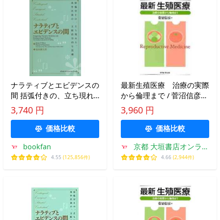
ナラティブとエビデンスの
最新生殖医療 治療の実際
間 括弧付きの、立ち現れ
から倫理まで / 菅沼信彦／
る、条件次第の、文脈依存
著
3,740 円
3,960 円
的な医療/ジェイムズP．メ
ザ/ダニエルS．パッサーマ
価格比較
価格比較
ン/岩田健太郎
bookfan
京都 大垣書店オンライ
ン
4.55
(125,856件)
4.66
(2,944件)