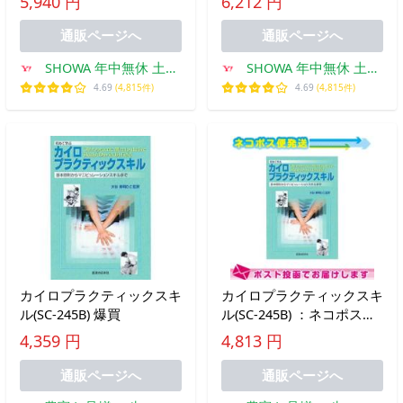
5,940 円
6,212 円
買
通販ページへ
通販ページへ
SHOWA 年中無休 土日
SHOWA 年中無休 土日
祝日も発送
祝日も発送
4.69
(4,815件)
4.69
(4,815件)
カイロプラクティックスキ
カイロプラクティックスキ
ル(SC-245B) 爆買
ル(SC-245B) ：ネコポス送
料無料 爆買
4,359 円
4,813 円
通販ページへ
通販ページへ