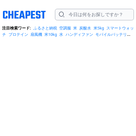
注目検索ワード:
ふるさと納税
空調服
米
炭酸水
米5kg
スマートウォッ
チ
プロテイン
扇風機
米10kg
水
ハンディファン
モバイルバッテリー
スマホケース
トイレットペーパー
スポットクーラー
サーキュレータ
ー
ビール
サンダル
クーラーボックス
お菓子
日傘
エアコン
tシャ
ツ
スーツケース
水 2リットル
クロックス
桃
ワンピース
ショルダーバ
ッグ
みず
iphone17 ケース
お中元
コーヒー
ポータブル電源
トートバ
ッグ
サンダル レディース
リュック
自転車
掃除機