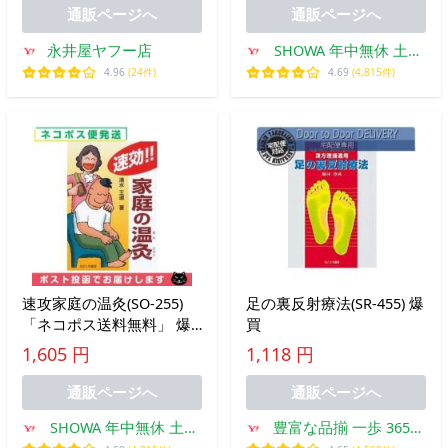
通販ページへ
通販ページへ
永井屋ヤフー店
SHOWA 年中無休 土日
祝日も発送
4.96
(24件)
4.69
(4,815件)
速攻家庭の温灸(SO-255)
足の裏反射療法(SR-455) 爆
「ネコポス送料無料」 爆
買
買
1,605 円
1,118 円
通販ページへ
通販ページへ
SHOWA 年中無休 土日
豊富な品揃 一歩 365日