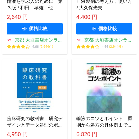
輸液を学ぶ人のために 第
血液製剤の考え方，使い方
３版 / 和田 孝雄 他
/ 大久保光夫
2,640 円
4,400 円
価格比較
価格比較
京都 大垣書店オンライ
京都 大垣書店オンライ
ン
ン
4.66
(2,944件)
4.66
(2,944件)
臨床研究の教科書 研究デ
輸液のコツとポイント 原
ザインとデータ処理のポイ
則から処方の具体例までわ
ント / 川村孝
かる / 畑 啓昭 編集
4,950 円
6,820 円