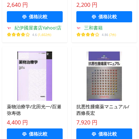
2,640 円
2,200 円
価格比較
価格比較
紀伊國屋書店Yahoo!店
三和書籍
4.6
(1,602件)
4.86
(7件)
薬物治療学/北田光一/百瀬
抗悪性腫瘍薬マニュアル/
弥寿徳
西條長宏
4,400 円
7,920 円
価格比較
価格比較