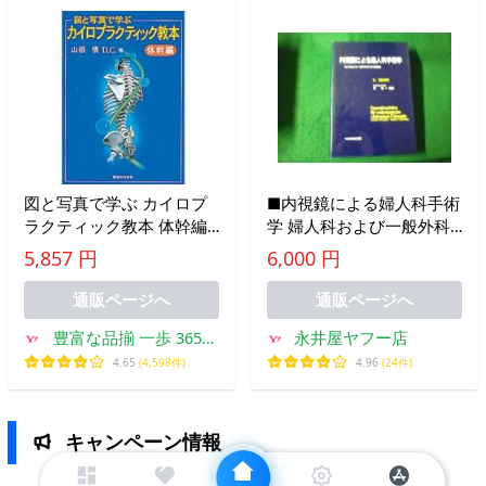
図と写真で学ぶ カイロプ
■内視鏡による婦人科手術
ラクティック教本 体幹編
学 婦人科および一般外科
(SC-250) 爆買
のための腹腔鏡 K.Semm
5,857 円
6,000 円
中央洋書出版部 1985年
■FAUB2026012804■
通販ページへ
通販ページへ
豊富な品揃 一歩 365日
永井屋ヤフー店
土日祝日も発送
4.65
(4,598件)
4.96
(24件)
キャンペーン情報