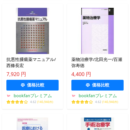
抗悪性腫瘍薬マニュアル/
薬物治療学/北田光一/百瀬
西條長宏
弥寿徳
7,920 円
4,400 円
価格比較
価格比較
bookfanプレミアム
bookfanプレミアム
4.62
(140,946件)
4.62
(140,946件)