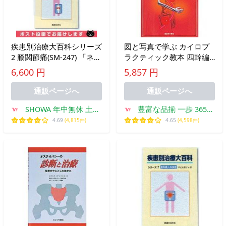
疾患別治療大百科シリーズ
図と写真で学ぶ カイロプ
2 膝関節痛(SM-247) 「ネコ
ラクティック教本 四幹編
ポス送料無料」 爆買
(SC-251) 爆買
6,600 円
5,857 円
通販ページへ
通販ページへ
SHOWA 年中無休 土日
豊富な品揃 一歩 365日
祝日も発送
土日祝日も発送
4.69
(4,815件)
4.65
(4,598件)