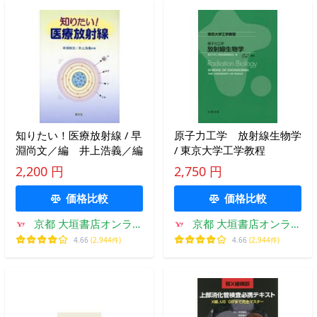
知りたい！医療放射線 / 早
原子力工学 放射線生物学
淵尚文／編 井上浩義／編
/ 東京大学工学教程
2,200 円
2,750 円
価格比較
価格比較
京都 大垣書店オンライ
京都 大垣書店オンライ
ン
ン
4.66
(2,944件)
4.66
(2,944件)