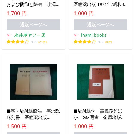
および防御と除去 小澤俊
医歯薬出版 1971年/昭和46
彦ほか 東京化学同人
年 発行 医学/医療機器/医
1,700 円
1,000 円
■FASD2026062419■
療/放射線
通販ページへ
通販ページへ
永井屋ヤフー店
inami books
4.96
(24件)
4.88
(8件)
■癌・放射線療法 癌の臨
■放射線学 高橋義雄ほ
床別冊 医歯薬出版
か GM選書 金原出版
■FASD2023111423■
■FASD2025080605■
1,500 円
1,000 円