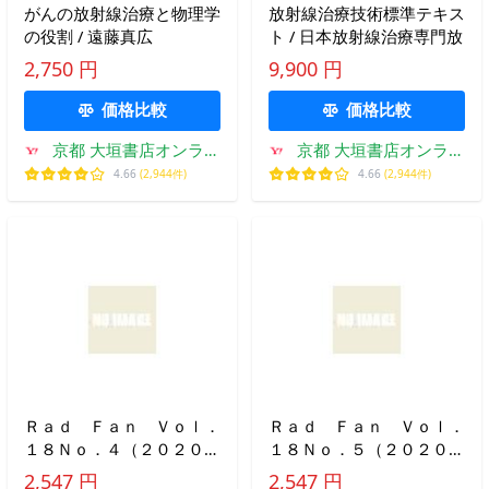
がんの放射線治療と物理学
放射線治療技術標準テキス
の役割 / 遠藤真広
ト / 日本放射線治療専門放
2,750 円
9,900 円
価格比較
価格比較
京都 大垣書店オンライ
京都 大垣書店オンライ
ン
ン
4.66
(2,944件)
4.66
(2,944件)
Ｒａｄ Ｆａｎ Ｖｏｌ．
Ｒａｄ Ｆａｎ Ｖｏｌ．
１８Ｎｏ．４（２０２０Ａ
１８Ｎｏ．５（２０２０Ｍ
ＰＲＩＬ）
ＡＹ）
2,547 円
2,547 円