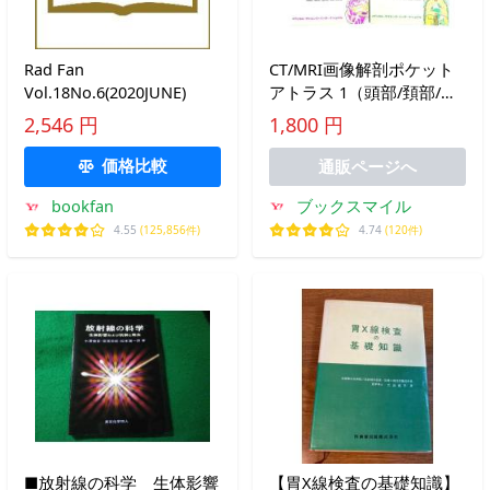
Rad Fan
CT/MRI画像解剖ポケット
Vol.18No.6(2020JUNE)
アトラス 1（頭部/頚部/脊
柱/関節）,2(胸部/腹部/骨
2,546 円
1,800 円
盤)2冊セット
価格比較
通販ページへ
ブックスマイル
bookfan
4.74
(120件)
4.55
(125,856件)
■放射線の科学 生体影響
【胃X線検査の基礎知識】