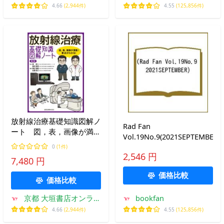
ン
4.66
(2,944件)
4.55
(125,856件)
放射線治療基礎知識図解ノ
Rad Fan
ート 図，表，画像が満
Vol.19No.9(2021SEPTEMBER)
載！要点がわかる！ / 榮
0
(1件)
武二 監修
2,546 円
7,480 円
価格比較
価格比較
京都 大垣書店オンライ
bookfan
ン
4.66
(2,944件)
4.55
(125,856件)