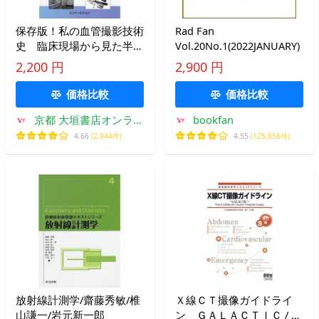
保存版！私の血管撮影技術
Rad Fan
史 臨床現場から見た半世
Vol.20No.1(2022JANUARY)
紀の道のり / 粟井一夫
2,200 円
2,900 円
価格比較
価格比較
京都 大垣書店オンライ
bookfan
ン
4.66
(2,944件)
4.55
(125,856件)
放射線計測学/齋藤秀敏/椎
Ｘ線ＣＴ撮像ガイドライ
山謙一/岩元新一郎
ン ＧＡＬＡＣＴＩＣ / 日