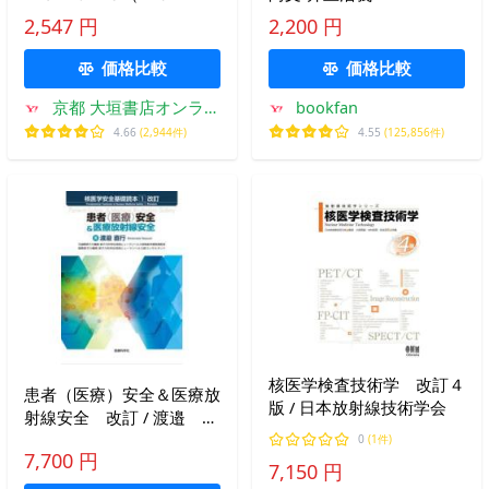
ＵＧＵＳＴ）
2,547 円
2,200 円
価格比較
価格比較
京都 大垣書店オンライ
bookfan
ン
4.66
(2,944件)
4.55
(125,856件)
核医学検査技術学 改訂４
患者（医療）安全＆医療放
版 / 日本放射線技術学会
射線安全 改訂 / 渡邉 直
行 著
0
(1件)
7,700 円
7,150 円