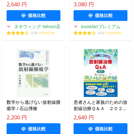
2,640 円
3,080 円
価格比較
価格比較
ネオウィング Yahoo!店
bookfanプレミアム
4.28
(109,007件)
4.62
(140,946件)
数学から逃げない放射線腫
患者さんと家族のための放
瘍学 / 石山博條
射線治療Ｑ＆Ａ ２０２５
年版 / 日本放射線腫瘍学会
2,200 円
2,640 円
価格比較
価格比較