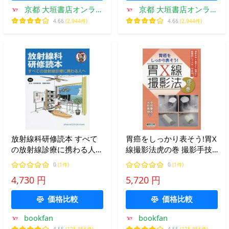
京都 大垣書店オンライ
京都 大垣書店オンライ
ン
ン
4.66
(2,944件)
4.66
(2,944件)
放射線科研修読本 すべて
胃癌をしっかり表そう!胃X
の放射線診療に携わる人
線撮影法虎の巻 撮影手技
へ/るな
を基本から応用まで段階的
0
(1件)
0
(1件)
にマスターできる!/中原慶
4,730 円
5,720 円
太/水町寿伸
価格比較
価格比較
bookfan
bookfan