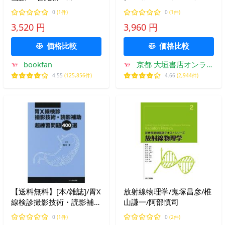
本放射線技術学
0
(1件)
0
(1件)
3,520 円
3,960 円
価格比較
価格比較
bookfan
京都 大垣書店オンライ
ン
4.55
(125,856件)
4.66
(2,944件)
【送料無料】[本/雑誌]/胃X
放射線物理学/鬼塚昌彦/椎
線検診撮影技術・読影補助
山謙一/阿部慎司
超練習問題400選/西川孝/
0
(1件)
0
(2件)
編集