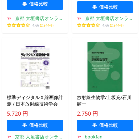
価格比較
価格比較
京都 大垣書店オンライ
京都 大垣書店オンライ
ン
ン
4.66
(2,944件)
4.66
(2,944件)
標準ディジタルＸ線画像計
放射線生物学/上坂充/石川
測 / 日本放射線技術学会
顕一
5,720 円
2,750 円
価格比較
価格比較
京都 大垣書店オンライ
bookfan