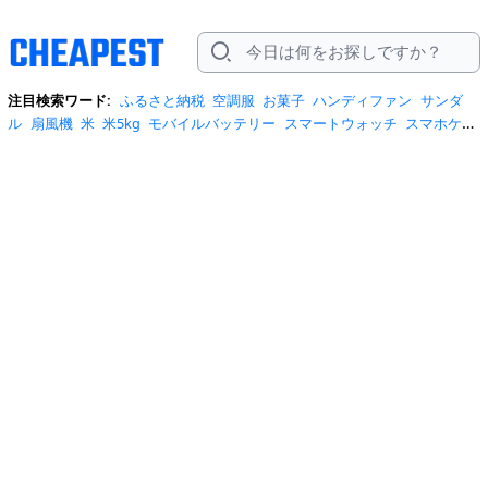
注目検索ワード:
ふるさと納税
空調服
お菓子
ハンディファン
サンダ
ル
扇風機
米
米5kg
モバイルバッテリー
スマートウォッチ
スマホケー
ス
水
クーラーボックス
炭酸水
日傘
スポットクーラー
プロテイン
ト
イレットペーパー
ビール
tシャツ
米10kg
スーツケース
エアコン
自
転車
サーキュレーター
冷蔵庫
水 2リットル
イヤホン bluetooth
usbメ
モリ
ショルダーバッグ
掃除機
カラコン
サンダル レディース
スクイー
ズ
スニーカー
テレビ
お米 5kg
ポータブル電源
シャンプー