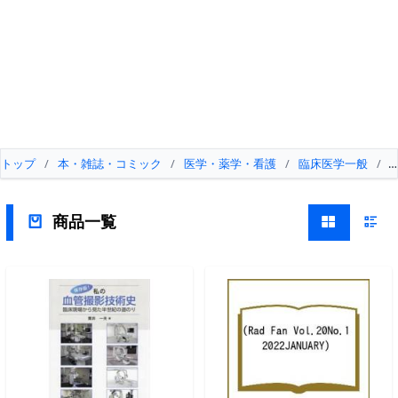
トップ
/
本・雑誌・コミック
/
医学・薬学・看護
/
臨床医学一般
/
商品一覧