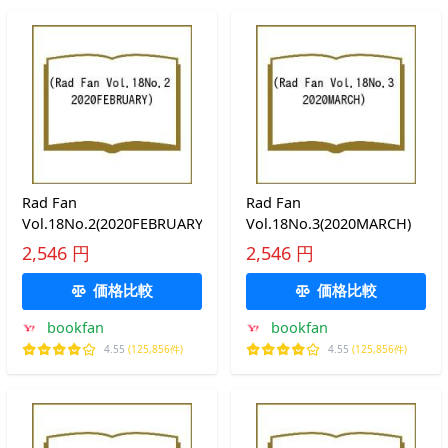
Rad Fan
Rad Fan
Vol.18No.2(2020FEBRUARY)
Vol.18No.3(2020MARCH)
2,546 円
2,546 円
価格比較
価格比較
bookfan
bookfan
4.55
(125,856件)
4.55
(125,856件)