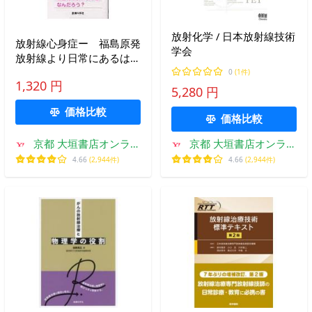
放射化学 / 日本放射線技術
放射線心身症ー 福島原発
学会
放射線より日常にあるはる
かに恐ろしいもの / 加藤
0
(1件)
1,320 円
直哉 著
5,280 円
価格比較
価格比較
京都 大垣書店オンライ
京都 大垣書店オンライ
ン
ン
4.66
(2,944件)
4.66
(2,944件)