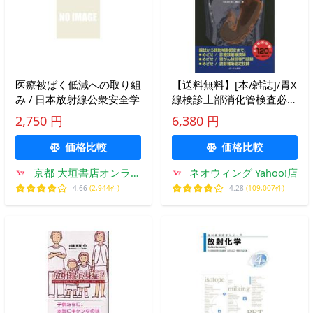
医療被ばく低減への取り組
【送料無料】[本/雑誌]/胃X
み / 日本放射線公衆安全学
線検診上部消化管検査必携
テキスト X線、US、GIFま
2,750 円
6,380 円
で完全マスター/西川孝/企
画・監修・編著 丹羽康正/
価格比較
価格比較
監修 安田鋭介/監修
京都 大垣書店オンライ
ネオウィング Yahoo!店
ン
4.66
(2,944件)
4.28
(109,007件)