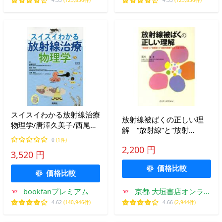
4.55
(125,856件)
4.55
(125,856件)
スイスイわかる放射線治療
放射線被ばくの正しい理
物理学/唐澤久美子/西尾禎
解 “放射線”と“放射
治/小澤修一
能”と“放射性物質”はどう違
0
(1件)
2,200 円
うのか？ / 荒木 力 著
3,520 円
価格比較
価格比較
bookfanプレミアム
京都 大垣書店オンライ
ン
4.62
(140,946件)
4.66
(2,944件)