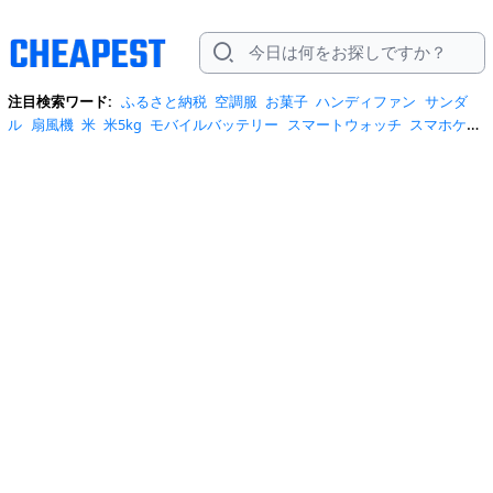
注目検索ワード:
ふるさと納税
空調服
お菓子
ハンディファン
サンダ
ル
扇風機
米
米5kg
モバイルバッテリー
スマートウォッチ
スマホケー
ス
水
クーラーボックス
炭酸水
日傘
スポットクーラー
プロテイン
ト
イレットペーパー
ビール
tシャツ
米10kg
スーツケース
エアコン
自
転車
サーキュレーター
冷蔵庫
水 2リットル
イヤホン bluetooth
usbメ
モリ
ショルダーバッグ
掃除機
カラコン
サンダル レディース
スクイー
ズ
スニーカー
テレビ
お米 5kg
ポータブル電源
シャンプー