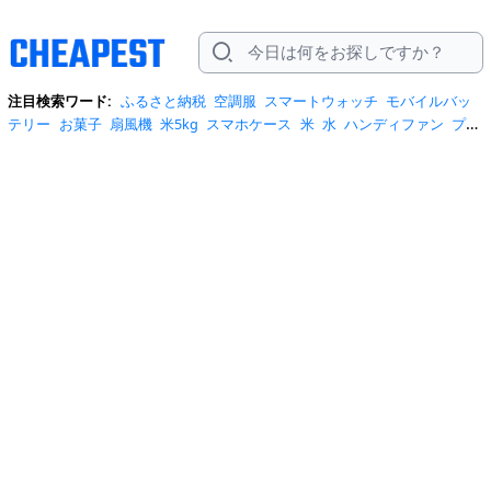
注目検索ワード:
ふるさと納税
空調服
スマートウォッチ
モバイルバッ
テリー
お菓子
扇風機
米5kg
スマホケース
米
水
ハンディファン
プロ
テイン
サーキュレーター
tシャツ
ビール
エアコン
サンダル
日傘
米
10kg
ノートパソコン
炭酸水
スーツケース
ショルダーバッグ
リュッ
ク
ワンピース
トイレットペーパー
スニーカー
テレビ
ネッククーラー
カラコン
クーラーボックス
サンシェード
イヤホン
自転車
スポットク
ーラー
トートバッグ
ポータブル電源
冷蔵庫
アイス