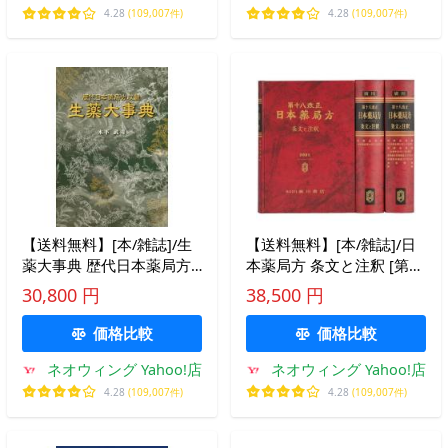
4.28
(109,007件)
4.28
(109,007件)
【送料無料】[本/雑誌]/生
【送料無料】[本/雑誌]/日
薬大事典 歴代日本薬局方
本薬局方 条文と注釈 [第18
収載/木下武司/著
改正]/日本薬局方解説書編
30,800 円
38,500 円
集委員会/編
価格比較
価格比較
ネオウィング Yahoo!店
ネオウィング Yahoo!店
4.28
(109,007件)
4.28
(109,007件)