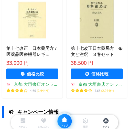
第十七改正 日本薬局方 /
第十七改正日本薬局方 条
医薬品医療機器レギュ
文と注釈 ３巻セット
33,000 円
38,500 円
価格比較
価格比較
京都 大垣書店オンライ
京都 大垣書店オンライ
ン
ン
4.66
(2,944件)
4.66
(2,944件)
キャンペーン情報
トップ
カテゴリ
お気に入り
履歴
アプリ