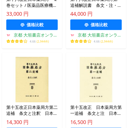
巻セット / 医薬品医療機器
追補解説書 条文・注・解
レギュ
説 / 日本薬局方解説書編集
33,000 円
44,000 円
委員会／編
価格比較
価格比較
京都 大垣書店オンライ
京都 大垣書店オンライ
ン
ン
4.66
(2,944件)
4.66
(2,944件)
第十五改正日本薬局方第二
第十五改正 日本薬局方第
追補 条文と注釈 日本薬
一追補 条文と注 日本薬
局方解説書編集委員会/編
局方解説書編集
14,300 円
16,500 円