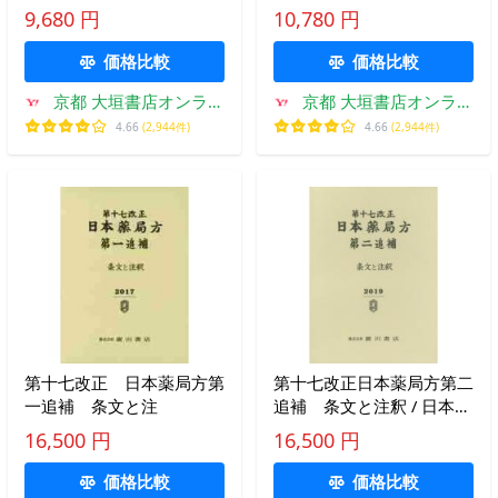
レギュ
ュラトリーサイエンス財団
9,680 円
10,780 円
／編集
価格比較
価格比較
京都 大垣書店オンライ
京都 大垣書店オンライ
ン
ン
4.66
(2,944件)
4.66
(2,944件)
第十七改正 日本薬局方第
第十七改正日本薬局方第二
一追補 条文と注
追補 条文と注釈 / 日本薬
局方解説書編集委員会／編
16,500 円
16,500 円
価格比較
価格比較