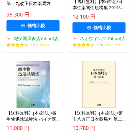
【送料無料】[本/雑誌]/日
第十九改正日本薬局方
本生薬関係規格集 2014/合
田幸広/監修 袴塚高志/監修
36,300 円
12,100 円
価格比較
価格比較
紀伊國屋書店Yahoo!店
ネオウィング Yahoo!店
4.6
(1,602件)
4.28
(109,007件)
【送料無料】[本/雑誌]/微
【送料無料】[本/雑誌]/第
生物迅速試験法 バイオ医
十八改正日本薬局方 第二
薬品等の品質管 (第17改正
追補/医薬品医療機器レギ
11,000 円
10,780 円
日本薬局方参考情報新規収
ュラトリーサイエンス財