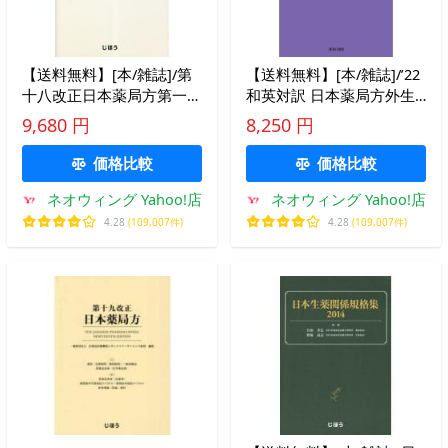
【送料無料】[本/雑誌]/第
【送料無料】[本/雑誌]/’22
十八改正日本薬局方第一追
和英対訳 日本薬局方外生
補/医薬品医療機器レギュ
薬規格/局外生規2022出版
9,680 円
8,250 円
検討会/編集
価格比較
価格比較
ネオウィング Yahoo!店
ネオウィング Yahoo!店
4.28
(109,007件)
4.28
(109,007件)