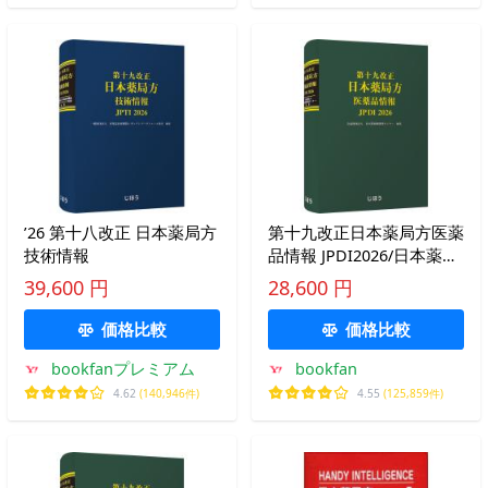
’26 第十八改正 日本薬局方
第十九改正日本薬局方医薬
技術情報
品情報 JPDI2026/日本薬剤
師研修センター
39,600 円
28,600 円
価格比較
価格比較
bookfanプレミアム
bookfan
4.62
(140,946件)
4.55
(125,859件)