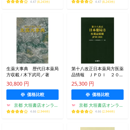
4.47
(8,243件)
4.47
(8,243件)
生薬大事典 歴代日本薬局
第十八改正日本薬局方医薬
方収載 / 木下武司／著
品情報 ＪＰＤＩ ２０２
１ / 日本薬剤師研修センタ
30,800 円
25,300 円
価格比較
価格比較
京都 大垣書店オンライ
京都 大垣書店オンライ
ン
ン
4.66
(2,944件)
4.66
(2,944件)