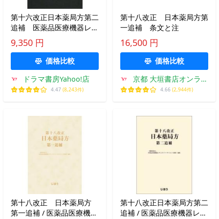
第十六改正日本薬局方第二
第十八改正 日本薬局方第
追補 医薬品医療機器レギ
一追補 条文と注
ュラトリーサイエンス財
9,350 円
16,500 円
団/編集
価格比較
価格比較
ドラマ書房Yahoo!店
京都 大垣書店オンライ
ン
4.47
(8,243件)
4.66
(2,944件)
第十八改正 日本薬局方
第十八改正日本薬局方第二
第一追補 / 医薬品医療機器
追補 / 医薬品医療機器レギ