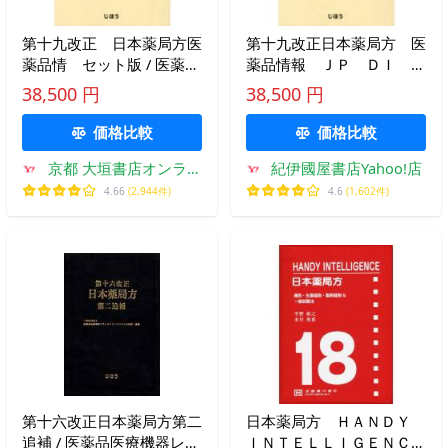
第十九改正 日本薬局方医
第十九改正日本薬局方 医
薬品情 セット版 / 医薬品
薬品情報 ＪＰ ＤＩ ２
医療機器レギュ
０２６ セット版
38,500 円
38,500 円
価格比較
価格比較
京都 大垣書店オンライ
紀伊國屋書店Yahoo!店
ン
4.66
(2,944件)
4.6
(1,602件)
第十六改正日本薬局方第二
日本薬局方 ＨＡＮＤＹ
追補 / 医薬品医療機器レギ
ＩＮＴＥＬＬＩＧＥＮＣ