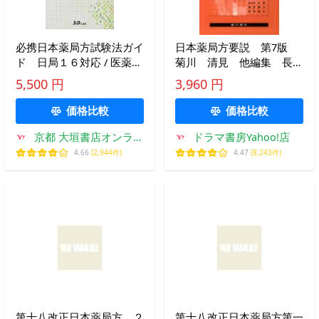
必携日本薬局方試験法ガイ
日本薬局方要説 第7版
ド 日局１６対応 / 医薬品
菊川 清見 他編集 長
医療機器レギュラトリーサ
坂 達夫 他編集
5,500 円
3,960 円
イエンス財団／編
価格比較
価格比較
京都 大垣書店オンライ
ドラマ書房Yahoo!店
ン
4.66
(2,944件)
4.47
(8,243件)
第十八改正日本薬局方 ２
第十八改正日本薬局方第一