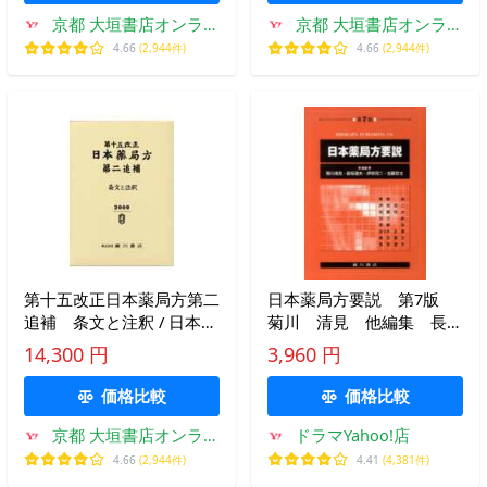
京都 大垣書店オンライ
京都 大垣書店オンライ
ン
ン
4.66
(2,944件)
4.66
(2,944件)
第十五改正日本薬局方第二
日本薬局方要説 第7版
追補 条文と注釈 / 日本薬
菊川 清見 他編集 長
局方解説書編集委員会／編
坂 達夫 他編集
14,300 円
3,960 円
価格比較
価格比較
京都 大垣書店オンライ
ドラマYahoo!店
ン
4.66
(2,944件)
4.41
(4,381件)