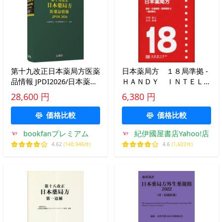
第十九改正日本薬局方医薬
日本薬局方 １８局準拠 -
品情報 JPDI2026/日本薬剤
ＨＡＮＤＹ ＩＮＴＥＬＬ
師研修センター
ＩＧＥＮＣＥ 通則・生薬
28,600 円
6,380 円
総
価格比較
価格比較
bookfanプレミアム
紀伊國屋書店Yahoo!店
4.62
(140,946件)
4.6
(1,602件)