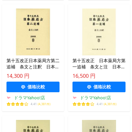
第十五改正日本薬局方第二
第十五改正 日本薬局方第
追補 条文と注釈 日本薬
一追補 条文と注 日本薬
局方解説書編集委員会/編
局方解説書編集
14,300 円
16,500 円
価格比較
価格比較
ドラマYahoo!店
ドラマYahoo!店
4.41
(4,381件)
4.41
(4,381件)