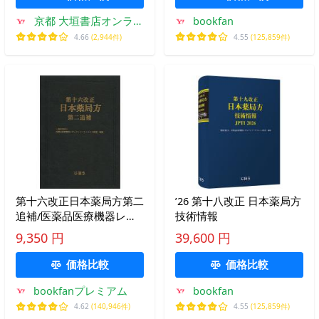
京都 大垣書店オンライ
bookfan
ン
4.66
(2,944件)
4.55
(125,859件)
第十六改正日本薬局方第二
’26 第十八改正 日本薬局方
追補/医薬品医療機器レギ
技術情報
ュラトリーサイエンス財団
9,350 円
39,600 円
価格比較
価格比較
bookfanプレミアム
bookfan
4.62
(140,946件)
4.55
(125,859件)