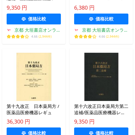
ュラトリーサイエンス財団
Ｅ 通則・生薬総則・製剤
9,350 円
6,380 円
／編集
総則＆一般試験法 / 平野
裕之 著
価格比較
価格比較
京都 大垣書店オンライ
京都 大垣書店オンライ
ン
ン
4.66
(2,944件)
4.66
(2,944件)
第十九改正 日本薬局方 /
第十六改正日本薬局方第二
医薬品医療機器レギュ
追補/医薬品医療機器レギ
ュラトリーサイエンス財団
36,300 円
9,350 円
価格比較
価格比較