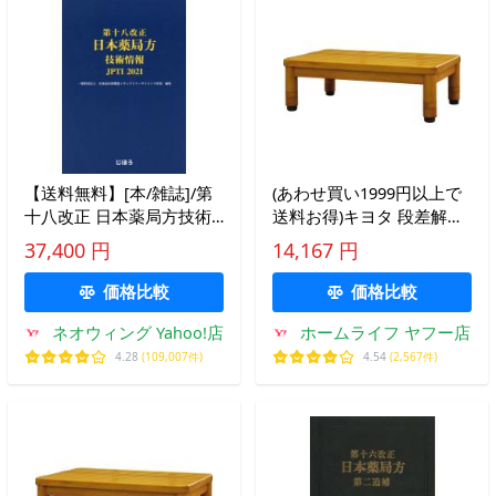
【送料無料】[本/雑誌]/第
(あわせ買い1999円以上で
十八改正 日本薬局方技術
送料お得)キヨタ 段差解消
情報 JPTI/医薬品医療機器
踏台 スタンダードタイプ
37,400 円
14,167 円
レギュラトリーサイエンス
ミディアムオーク 46 KB-
財団/編集
100
価格比較
価格比較
ネオウィング Yahoo!店
ホームライフ ヤフー店
4.28
(109,007件)
4.54
(2,567件)