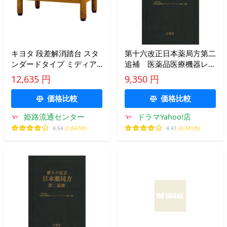
キヨタ 段差解消踏台 スタ
第十六改正日本薬局方第二
ンダードタイプ ミディア
追補 医薬品医療機器レギ
ムオーク 46 KB-100
ュラトリーサイエンス財
12,635 円
9,350 円
団/編集
価格比較
価格比較
姫路流通センター
ドラマYahoo!店
4.64
(1,847件)
4.41
(4,381件)