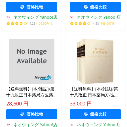
載)/佐々木次雄/監修 医薬
団/編集
価格比較
価格比較
品医療機器レギュラトリ
ネオウィング Yahoo!店
ネオウィング Yahoo!店
4.28
(109,007件)
4.28
(109,007件)
【送料無料】[本/雑誌]/第
【送料無料】[本/雑誌]/第
十九改正日本薬局方医薬品
十八改正 日本薬局方/医薬
情報 JPDI2026/日本薬剤師
品医療機器レギュラトリー
28,600 円
33,000 円
研修センター/編集
サイエンス財団/編集
価格比較
価格比較
ネオウィング Yahoo!店
ネオウィング Yahoo!店