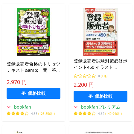
登録販売者試験対策必修ポ
登録販売者合格のトリセツ
イント450 イラスト
テキスト&amp;一問一答
Q&amp;A式 2019年版/新
問題 2026-27年版/岩堀禎
0
(1件)
井佑朋
2,970 円
廣/東京リーガルマインド
2,200 円
LEC登録販売者試験対策プ
価格比較
ロジェクト
価格比較
bookfan
bookfanプレミアム
4.55
(125,856件)
4.62
(140,946件)