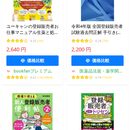
ユーキャンの登録販売者お
令和4年版 全国登録販売者
仕事マニュアル生薬と処方
試験過去問正解 手引き(令
がわかる漢方薬 知りたい
和4年3月)対応版
4.33
(3件)
4.29
(7件)
ことがサクッとわかる!/能
2,640 円
2,200 円
勢充彦/ユーキャン登録販
売者実務研究会
価格比較
価格比較
bookfanプレミアム
医薬品法規・薬学関係
書籍のドーモ
4.62
(140,946件)
4.74
(105件)