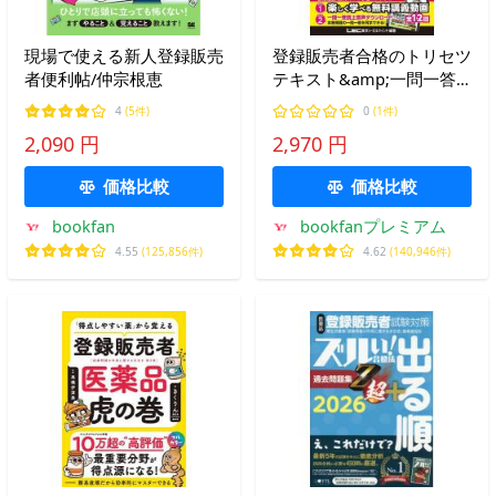
現場で使える新人登録販売
登録販売者合格のトリセツ
者便利帖/仲宗根恵
テキスト&amp;一問一答
問題 2026-27年版/岩堀禎
4
(5件)
0
(1件)
廣/東京リーガルマインド
2,090 円
2,970 円
LEC登録販売者試験対策プ
ロジェクト
価格比較
価格比較
bookfan
bookfanプレミアム
4.55
(125,856件)
4.62
(140,946件)