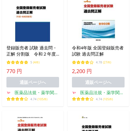
登録販売者 試験 過去問・
令和4年版 全国登録販売者
正解 分割版 令和２年度
試験 過去問正解
実施、地域別-
5
(4件)
4.78
(27件)
770 円
2,200 円
通販ページへ
通販ページへ
医薬品法規・薬学関係
医薬品法規・薬学関係
書籍のドーモ
書籍のドーモ
4.74
(105件)
4.74
(105件)