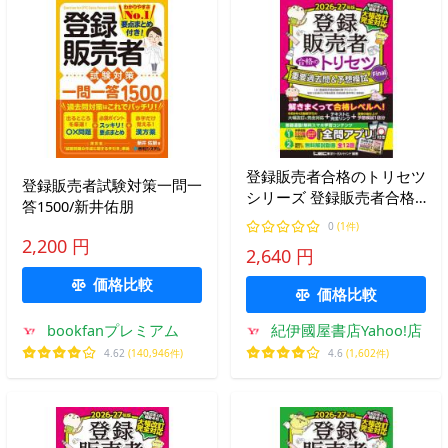
登録販売者合格のトリセツ
登録販売者試験対策一問一
シリーズ 登録販売者合格
答1500/新井佑朋
のトリセツ 重要過去問＆
0
(1件)
予想模試Ｆｉｎａｌ〈２０
2,200 円
2,640 円
２６−２７年版〉 （第２
版）
価格比較
価格比較
bookfanプレミアム
紀伊國屋書店Yahoo!店
4.62
(140,946件)
4.6
(1,602件)