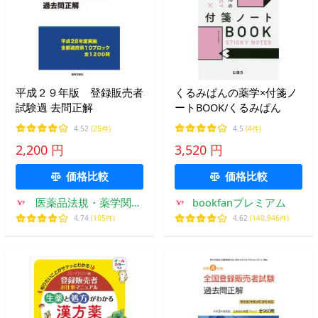
平成２９年版 登録販売者
くるみぱんの薬学×付箋ノ
試験過 去問正解
ートBOOK/くるみぱん
4.52
(25件)
4.5
(4件)
2,200 円
3,520 円
価格比較
価格比較
医薬品法規・薬学関係
bookfanプレミアム
書籍のドーモ
4.74
(105件)
4.62
(140,946件)