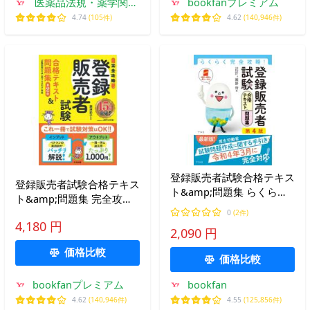
医薬品法規・薬学関係
bookfanプレミアム
書籍のドーモ
4.74
(105件)
4.62
(140,946件)
登録販売者試験合格テキス
登録販売者試験合格テキス
ト&amp;問題集 らくらく
ト&amp;問題集 完全攻略/
完全攻略!/團野浩
藤澤節子
0
(2件)
4,180 円
2,090 円
価格比較
価格比較
bookfanプレミアム
bookfan
4.62
(140,946件)
4.55
(125,856件)