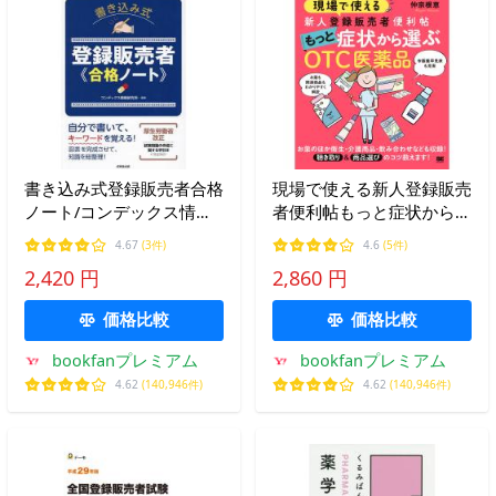
書き込み式登録販売者合格
現場で使える新人登録販売
ノート/コンデックス情報
者便利帖もっと症状から選
研究所
ぶOTC医薬品/仲宗根恵
4.67
(3件)
4.6
(5件)
2,420 円
2,860 円
価格比較
価格比較
bookfanプレミアム
bookfanプレミアム
4.62
(140,946件)
4.62
(140,946件)