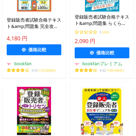
登録販売者試験合格テキス
登録販売者試験合格テキス
ト&amp;問題集 らくらく
ト&amp;問題集 完全攻略/
完全攻略!/團野浩
藤澤節子
0
(2件)
4,180 円
2,090 円
価格比較
価格比較
bookfan
bookfanプレミアム
4.55
(125,856件)
4.62
(140,946件)