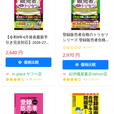
登録販売者合格のトリセツ
【令和8年4月発表最新手
シリーズ 登録販売者合格
引き完全対応】2026-27年
のトリセツ テキスト＆一
版 登録販売者 合格のトリ
0
(1件)
問一答問題〈２０２６−２
2,640 円
セツ 重要過去問＆予想模
2,970 円
７年版〉 （第２版）
試Final
価格比較
価格比較
in place ヤフー店
紀伊國屋書店Yahoo!店
4.79
(341件)
4.6
(1,602件)