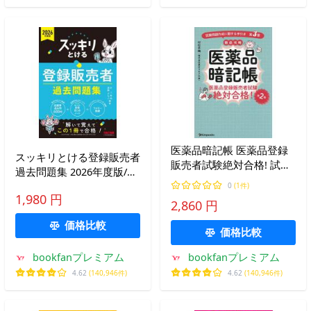
医薬品暗記帳 医薬品登録
スッキリとける登録販売者
販売者試験絶対合格! 試験
過去問題集 2026年度版/水
問題作成に関する手引き第
八寿裕/遠藤さちこ
0
(1件)
3章徹底攻略/村松早織
1,980 円
2,860 円
価格比較
価格比較
bookfanプレミアム
bookfanプレミアム
4.62
(140,946件)
4.62
(140,946件)