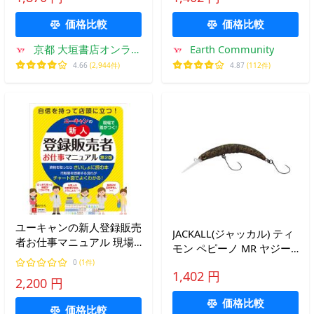
価格比較
価格比較
京都 大垣書店オンライ
Earth Community
ン
4.66
(2,944件)
4.87
(112件)
ユーキャンの新人登録販売
JACKALL(ジャッカル) ティ
者お仕事マニュアル 現場
モン ペピーノ MR ヤジー
で差がつく!/高橋伊津美/ユ
ボンズ 56mm / 2.4g
0
(1件)
ーキャン登録販売者実務研
1,402 円
2,200 円
究会
価格比較
価格比較