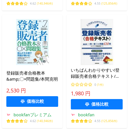
4.62
(140,946件)
4.55
(125,856件)
いちばんわかりやすい!登
登録販売者合格教本
録販売者合格テキスト/コ
&amp;〇×問題集/本間克明
ンデックス情報研究所
0
(1件)
2,530 円
1,980 円
価格比較
価格比較
bookfanプレミアム
bookfan
4.62
(140,946件)
4.55
(125,856件)