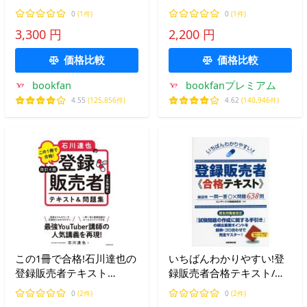
巻 試験問題の作成に関す
高橋伊津美
0
(1件)
0
(1件)
る手引き第3章/きくりん/
3,300 円
2,200 円
高橋伊津美
価格比較
価格比較
bookfan
bookfanプレミアム
4.55
(125,856件)
4.62
(140,946件)
この1冊で合格!石川達也の
いちばんわかりやすい!登
登録販売者テキスト
録販売者合格テキスト/コ
&amp;問題集/児島悠史/石
ンデックス情報研究所
0
(2件)
0
(2件)
川達也