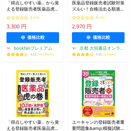
「得点しやすい薬」から覚
医薬品登録販売者試験対策
える登録販売者医薬品虎の
ズルい！合格法出る順過去
巻 試験問題の作成に関す
問題集Ｚ超＋ ２０２６
0
(2件)
0
(1件)
る手引き第3章/きくりん/
3,300 円
2,970 円
高橋伊津美
価格比較
価格比較
bookfanプレミアム
京都 大垣書店オンライ
ン
4.62
(140,946件)
4.66
(2,944件)
「得点しやすい薬」から覚
ユーキャンの登録販売者重
える登録販売者医薬品虎の
要問題集&amp;模擬試験/