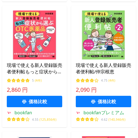
現場で使える新人登録販売
現場で使える新人登録販売
者便利帖もっと症状から選
者便利帖/仲宗根恵
ぶOTC医薬品/仲宗根恵
5
(4件)
4.75
(4件)
2,860 円
2,090 円
価格比較
価格比較
bookfan
bookfanプレミアム
4.55
(125,856件)
4.62
(140,946件)