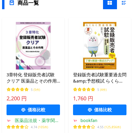
商品一覧
3章特化 登録販売者試験
登録販売者試験重要過去問
クリア 医薬品とその作用
&amp;予想模試 らくらく
手引き（令和5年4月）対
完全攻略! 2021年版/團野浩
5
(5件)
5
(4件)
応
2,200 円
1,760 円
価格比較
価格比較
医薬品法規・薬学関係
bookfan
書籍のドーモ
4.74
(105件)
4.55
(125,856件)