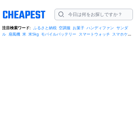
注目検索ワード:
ふるさと納税
空調服
お菓子
ハンディファン
サンダ
ル
扇風機
米
米5kg
モバイルバッテリー
スマートウォッチ
スマホケー
ス
水
クーラーボックス
炭酸水
日傘
スポットクーラー
プロテイン
ト
イレットペーパー
ビール
tシャツ
米10kg
スーツケース
エアコン
自
転車
サーキュレーター
冷蔵庫
水 2リットル
イヤホン bluetooth
usbメ
モリ
ショルダーバッグ
掃除機
カラコン
サンダル レディース
スクイー
ズ
スニーカー
テレビ
お米 5kg
ポータブル電源
シャンプー