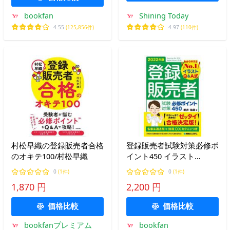
bookfan
Shining Today
4.55
(125,856件)
4.97
(110件)
村松早織の登録販売者合格
登録販売者試験対策必修ポ
のオキテ100/村松早織
イント450 イラスト
Q&amp;A式 2022年版/新
0
(1件)
0
(1件)
井佑朋
1,870 円
2,200 円
価格比較
価格比較
bookfanプレミアム
bookfan