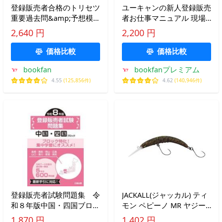
登録販売者合格のトリセツ
ユーキャンの新人登録販売
重要過去問&amp;予想模
者お仕事マニュアル 現場
試Final 2026-27年版/岩堀
で差がつく!/高橋伊津美/ユ
2,640 円
2,200 円
禎廣/東京リーガルマイン
ーキャン登録販売者実務研
ドLEC登録販売者試験対策
究会
価格比較
価格比較
プロジェクト
bookfan
bookfanプレミアム
4.55
(125,856件)
4.62
(140,946件)
登録販売者試験問題集 令
JACKALL(ジャッカル) ティ
和８年版中国・四国ブロッ
モン ペピーノ MR ヤジー
ク
ボンズ 56mm / 2.4g
1,870 円
1,402 円