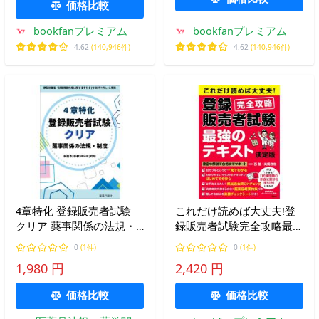
プロジェクト
価格比較
bookfanプレミアム
bookfanプレミアム
4.62
(140,946件)
4.62
(140,946件)
4章特化 登録販売者試験
これだけ読めば大丈夫!登
クリア 薬事関係の法規・
録販売者試験完全攻略最強
制度 手引き（令和5年4
のテキスト/西基/高橋茂樹
0
(1件)
0
(1件)
月）対応
1,980 円
2,420 円
価格比較
価格比較