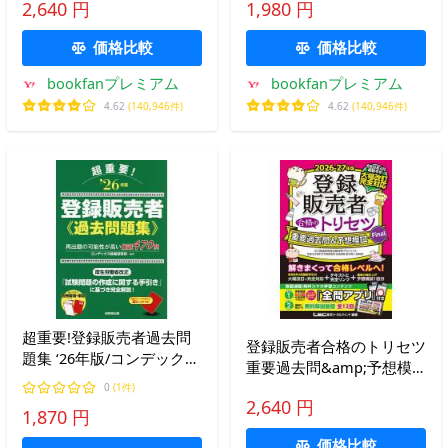
2,640 円
1,980 円
価格比較
価格比較
bookfanプレミアム
bookfanプレミアム
4.62
(140,946件)
4.62
(140,946件)
超重要!登録販売者過去問
登録販売者合格のトリセツ
題集 ‘26年版/コンデックス
重要過去問&amp;予想模
情報研究所
試Final 2026-27年版/岩堀
0
(1件)
2,640 円
禎廣/東京リーガルマイン
1,870 円
ドLEC登録販売者試験対策
価格比較