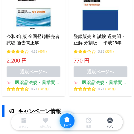
令和3年版 全国登録販売者
登録販売者 試験 過去問・
試験 過去問正解
正解 分割版 -平成25年以
降分、地域別-
4.65
(40件)
3.85
(33件)
2,200 円
770 円
通販ページへ
通販ページへ
医薬品法規・薬学関係
医薬品法規・薬学関係
書籍のドーモ
書籍のドーモ
4.74
(105件)
4.74
(105件)
キャンペーン情報
トップ
カテゴリ
お気に入り
履歴
アプリ