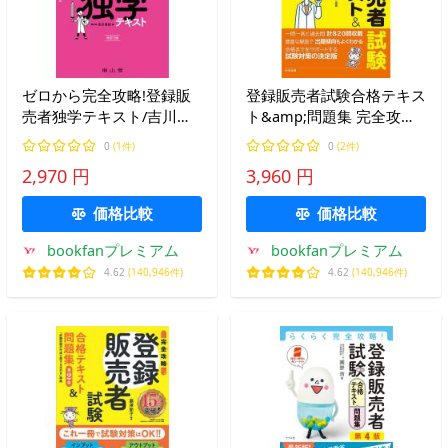
ゼロから完全攻略!登録販
登録販売者試験合格テキス
売者独学テキスト/吉川泰
ト&amp;問題集 完全攻略/
紀
藤澤節子
0
(1件)
0
(2件)
2,970 円
3,960 円
価格比較
価格比較
bookfanプレミアム
bookfanプレミアム
4.62
(140,946件)
4.62
(140,946件)