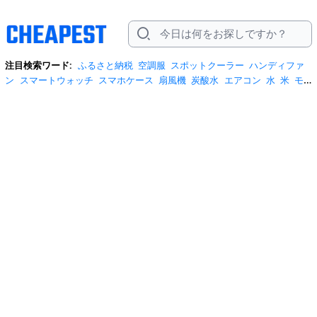
注目検索ワード:
ふるさと納税
空調服
スポットクーラー
ハンディファ
ン
スマートウォッチ
スマホケース
扇風機
炭酸水
エアコン
水
米
モ
バイルバッテリー
米5kg
サンダル
サーキュレーター
tシャツ
水 2リッ
トル
テレビ
ビール
プロテイン
冷蔵庫
スクイーズ
スーツケース
リ
ュック
お菓子
日傘
掃除機
ネッククーラー
ショルダーバッグ
クーラー
ボックス
ワイヤレスイヤホン
桃
iphone17 ケース
自転車
ポータブル電
源
安全靴
米10kg
トイレットペーパー
サンシェード