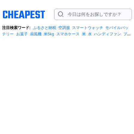
注目検索ワード:
ふるさと納税
空調服
スマートウォッチ
モバイルバッ
テリー
お菓子
扇風機
米5kg
スマホケース
米
水
ハンディファン
プロ
テイン
サーキュレーター
tシャツ
ビール
エアコン
サンダル
日傘
米
10kg
ノートパソコン
炭酸水
スーツケース
ショルダーバッグ
リュッ
ク
ワンピース
トイレットペーパー
スニーカー
テレビ
ネッククーラー
カラコン
クーラーボックス
サンシェード
イヤホン
自転車
スポットク
ーラー
トートバッグ
ポータブル電源
冷蔵庫
アイス