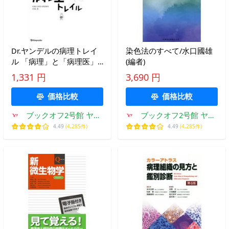
Dr.ヤンデルの病理トレイ
染色法のすべて/水口國雄
ル 「病理」と「病理医」
(編者)
と「病理の仕事」を徹底的
1,331 円
3,690 円
に言語/市原真(著者)
価格比較
価格比較
ブックオフ2号館 ヤフ
ブックオフ2号館 ヤフ
ーショッピング店
ーショッピング店
4.49
(4,285件)
4.49
(4,285件)