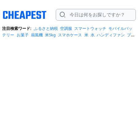
注目検索ワード:
ふるさと納税
空調服
スマートウォッチ
モバイルバッ
テリー
お菓子
扇風機
米5kg
スマホケース
米
水
ハンディファン
プロ
テイン
サーキュレーター
tシャツ
ビール
エアコン
サンダル
日傘
米
10kg
ノートパソコン
炭酸水
スーツケース
ショルダーバッグ
リュッ
ク
ワンピース
トイレットペーパー
スニーカー
テレビ
ネッククーラー
カラコン
クーラーボックス
サンシェード
イヤホン
自転車
スポットク
ーラー
トートバッグ
ポータブル電源
冷蔵庫
アイス