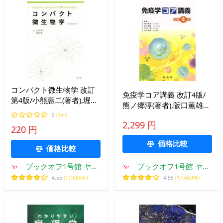
コンパクト微生物学 改訂
免疫学コア講義 改訂4版/
第4版/小熊惠二(著者),堀田
熊ノ郷淳(著者),阪口薫雄
博(著者)
(著者)
0
(1件)
2,299 円
220 円
価格比較
価格比較
ブックオフ1号館 ヤフ
ブックオフ1号館 ヤフ
ーショッピング店
ーショッピング店
4.55
(17,669件)
4.55
(17,669件)