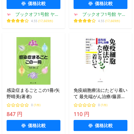
価格比較
価格比較
ブックオフ1号館 ヤフ
ブックオフ1号館 ヤフ
ーショッピング店
ーショッピング店
4.55
(17,669件)
4.55
(17,669件)
感染症まるごとこの1冊/矢
免疫細胞療法にたどり着い
野晴美(著者)
て 最先端がん治療/藤原義
久(著者)
0
(1件)
0
(1件)
847 円
110 円
価格比較
価格比較