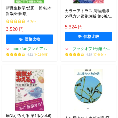
新微生物学/舘田一博/松本
カラーアトラス 病理組織
哲哉/岩田敏
の見方と鑑別診断 第6版/
赤木忠厚
0
(1件)
5,324 円
3,520 円
価格比較
価格比較
bookfanプレミアム
ブックオフ1号館 ヤフ
ーショッピング店
4.62
(140,946件)
4.55
(17,669件)
病気がみえる 第1版(vol.6)
人に棲みつくカビの話/宮