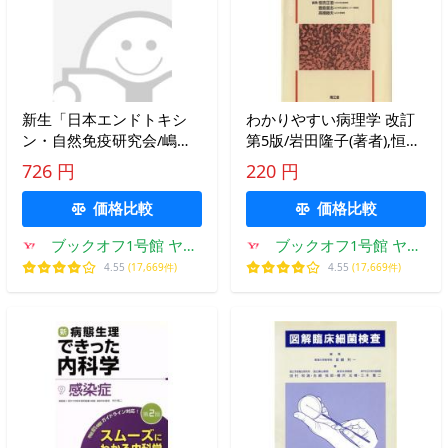
新生「日本エンドトキシ
わかりやすい病理学 改訂
ン・自然免疫研究会/嶋田
第5版/岩田隆子(著者),恒吉
紘(著者),谷徹(著者)
正澄(著者)
726 円
220 円
価格比較
価格比較
ブックオフ1号館 ヤフ
ブックオフ1号館 ヤフ
ーショッピング店
ーショッピング店
4.55
(17,669件)
4.55
(17,669件)