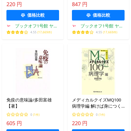
220 円
847 円
価格比較
価格比較
ブックオフ1号館 ヤフ
ブックオフ1号館 ヤフ
ーショッピング店
ーショッピング店
4.55
(17,669件)
4.55
(17,669件)
免疫の意味論/多田富雄
メディカルクイズMQ100
【著】
病理学編 解けば身につく
MQシリーズ/安達洋祐【監
0
(1件)
0
(1件)
修】
605 円
220 円