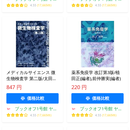
ーショッピング店
ーショッピング店
4.55
(17,669件)
4.55
(17,669件)
メディカルサイエンス 微
薬系免疫学 改訂第3版/植
生物検査学 第二版/太田敏
田正(編者),前仲勝実(編者)
子(編者),岡崎充宏(編者),金
847 円
220 円
森政
価格比較
価格比較
ブックオフ1号館 ヤフ
ブックオフ1号館 ヤフ
ーショッピング店
ーショッピング店
4.55
(17,669件)
4.55
(17,669件)