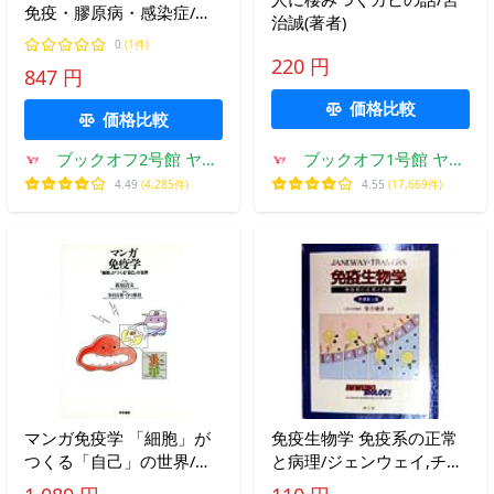
免疫・膠原病・感染症/医
治誠(著者)
療情報科学研究所(編者)
0
(1件)
220 円
847 円
価格比較
価格比較
ブックオフ2号館 ヤフ
ブックオフ1号館 ヤフ
ーショッピング店
ーショッピング店
4.49
(4,285件)
4.55
(17,669件)
マンガ免疫学 「細胞」が
免疫生物学 免疫系の正常
つくる「自己」の世界/萩
と病理/ジェンウェイ,チャ
原清文(著者)
ールズ A.,Jr.(著者),ポールト