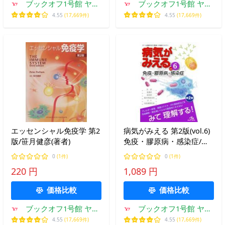
ブックオフ1号館 ヤフ
ブックオフ1号館 ヤフ
ーショッピング店
ーショッピング店
4.55
(17,669件)
4.55
(17,669件)
エッセンシャル免疫学 第2
病気がみえる 第2版(vol.6)
版/笹月健彦(著者)
免疫・膠原病・感染症/医
療情報科学研究所
0
(1件)
0
(1件)
220 円
1,089 円
価格比較
価格比較
ブックオフ1号館 ヤフ
ブックオフ1号館 ヤフ
ーショッピング店
ーショッピング店
4.55
(17,669件)
4.55
(17,669件)