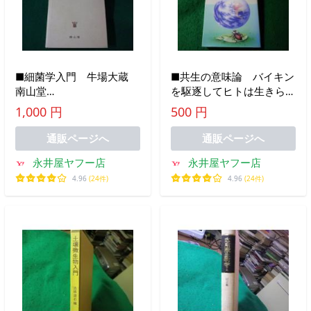
■細菌学入門 牛場大蔵
■共生の意味論 バイキン
南山堂
を駆逐してヒトは生きられ
■FASD2023040708■
るか 藤田紘一郎 ブルー
1,000 円
500 円
バックス
■FASD2026030405■
通販ページへ
通販ページへ
永井屋ヤフー店
永井屋ヤフー店
4.96
(24件)
4.96
(24件)