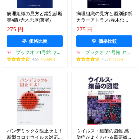
病理組織の見方と鑑別診断
病理組織の見方と鑑別診断
第4版/赤木忠厚(著者)
カラーアトラス/赤木忠厚
(編者),大西義久(編者),笹野
275 円
275 円
伸昭(
価格比較
価格比較
ブックオフ1号館 ヤフ
ブックオフ1号館 ヤフ
ーショッピング店
ーショッピング店
4.55
(17,669件)
4.55
(17,669件)
パンデミックを阻止せよ！
ウイルス・細菌の図鑑 感
新型コロナウイルス対応改
染症がよくわかる重要微生