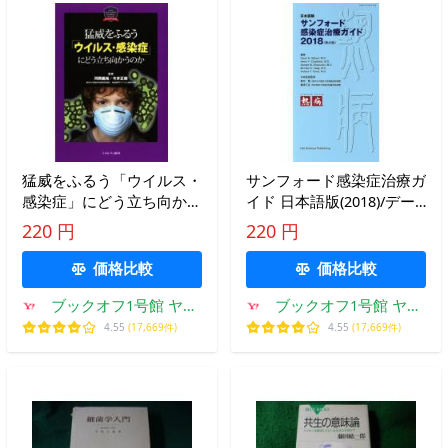
猛威をふるう「ウイルス・
サンフォード感染症治療ガ
感染症」にどう立ち向かう
イド 日本語版(2018)/デー
のか MINERVA Excellent
ヴィド・N.ギルバート(著
220 円
220 円
Series 心理NOW！/河岡義
者),菊池賢,橋本正良
裕,今井正樹
価格比較
価格比較
ブックオフ1号館 ヤフ
ブックオフ1号館 ヤフ
ーショッピング店
ーショッピング店
4.55
(17,669件)
4.55
(17,669件)