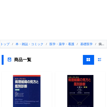
トップ
/
本・雑誌・コミック
/
医学・薬学・看護
/
基礎医学
/
病原
商品一覧