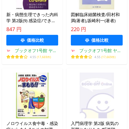
新・病態生理できった内科
図解臨床細菌検査/田村和
学 第2版(9) 感染症/できっ
満(著者),坂崎利一(著者)
た編集委員会(著者),村川裕
847 円
220 円
二(著者)
価格比較
価格比較
ブックオフ1号館 ヤフ
ブックオフ1号館 ヤフ
ーショッピング店
ーショッピング店
4.55
(17,669件)
4.55
(17,669件)
ノロウイルス食中毒・感染
入門病理学 第2版 病気の