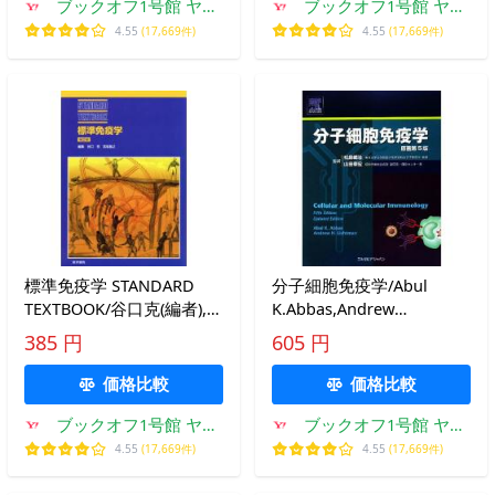
ブックオフ1号館 ヤフ
ブックオフ1号館 ヤフ
ーショッピング店
ーショッピング店
4.55
(17,669件)
4.55
(17,669件)
標準免疫学 STANDARD
分子細胞免疫学/Abul
TEXTBOOK/谷口克(編者),宮
K.Abbas,Andrew
坂昌之(編者)
H.Lichtman【著】,松島綱
385 円
605 円
治,山田幸宏【監訳】
価格比較
価格比較
ブックオフ1号館 ヤフ
ブックオフ1号館 ヤフ
ーショッピング店
ーショッピング店
4.55
(17,669件)
4.55
(17,669件)