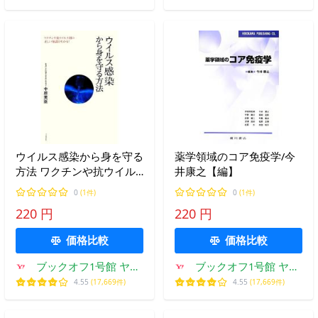
ウイルス感染から身を守る
薬学領域のコア免疫学/今
方法 ワクチンや抗ウイル
井康之【編】
ス剤の正しい知識がわか
0
(1件)
0
(1件)
る！/中原英臣【著】
220 円
220 円
価格比較
価格比較
ブックオフ1号館 ヤフ
ブックオフ1号館 ヤフ
ーショッピング店
ーショッピング店
4.55
(17,669件)
4.55
(17,669件)