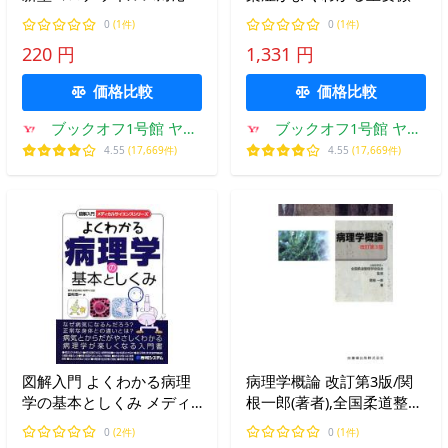
訂版 感染症を封じ込める
物ガイド 知りたい！サイ
0
(1件)
0
(1件)
ための10のケーススタデ
エンスiLLUSTRATED003/北
220 円
1,331 円
ィ DOJIN
里英郎
価格比較
価格比較
ブックオフ1号館 ヤフ
ブックオフ1号館 ヤフ
ーショッピング店
ーショッピング店
4.55
(17,669件)
4.55
(17,669件)
図解入門 よくわかる病理
病理学概論 改訂第3版/関
学の基本としくみ メディ
根一郎(著者),全国柔道整復
カルサイエンスシリーズ/
学校協会(著者)
0
(2件)
0
(1件)
田村浩一【著】