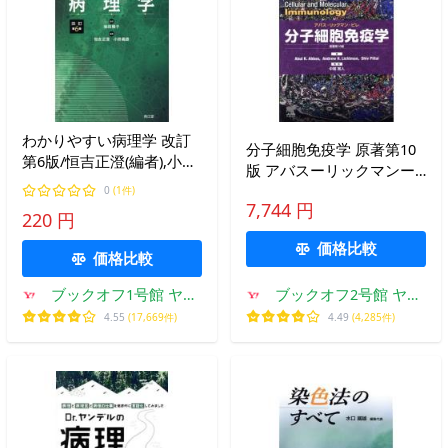
わかりやすい病理学 改訂
分子細胞免疫学 原著第10
第6版/恒吉正澄(編者),小田
版 アバスーリックマンー
義直(編者),岩田隆子
ピレ/アブル・K.アッバー
0
(1件)
7,744 円
ス(著者),
220 円
価格比較
価格比較
ブックオフ1号館 ヤフ
ブックオフ2号館 ヤフ
ーショッピング店
ーショッピング店
4.55
(17,669件)
4.49
(4,285件)