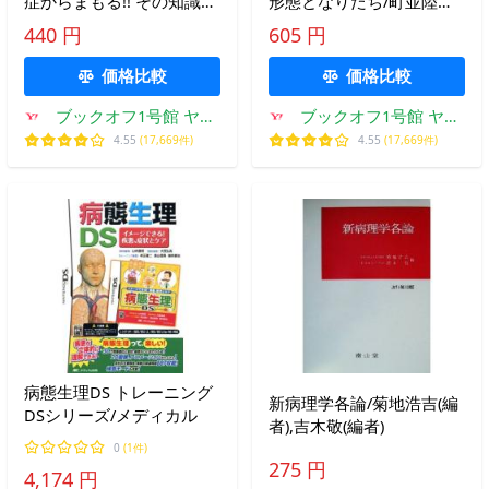
症からまもる!! その知識と
形態となりたち/町並陸生
対策/野田衛【著】,丸山務
(著者)
440 円
605 円
【監修】
価格比較
価格比較
ブックオフ1号館 ヤフ
ブックオフ1号館 ヤフ
ーショッピング店
ーショッピング店
4.55
(17,669件)
4.55
(17,669件)
病態生理DS トレーニング
新病理学各論/菊地浩吉(編
DSシリーズ/メディカル
者),吉木敬(編者)
0
(1件)
275 円
4,174 円