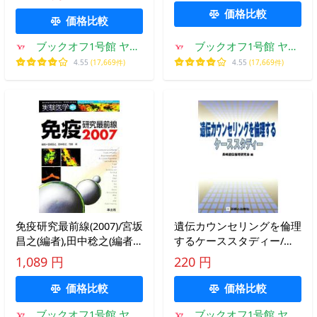
価格比較
価格比較
ブックオフ1号館 ヤフ
ブックオフ1号館 ヤフ
ーショッピング店
ーショッピング店
4.55
(17,669件)
4.55
(17,669件)
免疫研究最前線(2007)/宮坂
遺伝カウンセリングを倫理
昌之(編者),田中稔之(編者),
するケーススタディー/長
竹田潔(編者)
崎遺伝倫理研究会(著者)
1,089 円
220 円
価格比較
価格比較
ブックオフ1号館 ヤフ
ブックオフ1号館 ヤフ