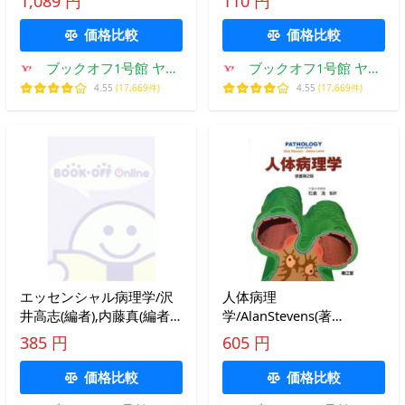
1,089 円
110 円
ラバース(
価格比較
価格比較
ブックオフ1号館 ヤフ
ブックオフ1号館 ヤフ
ーショッピング店
ーショッピング店
4.55
(17,669件)
4.55
(17,669件)
エッセンシャル病理学/沢
人体病理
井高志(編者),内藤真(編者),
学/AlanStevens(著
名倉宏(編者),八木橋操六(
者),JamesLowe(著者),石倉
385 円
605 円
浩(訳者)
価格比較
価格比較