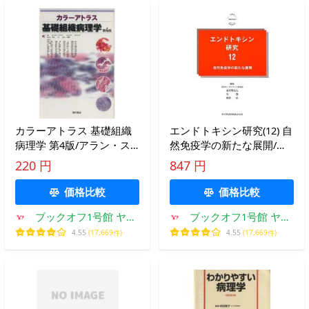
カラーアトラス 基礎組織
エンドトキシン研究(12) 自
病理学 第4版/アラン・ス
然免疫学の新たな展開/日
ティーヴンス(著者),J.S.ロ
本エンドトキシン研究会
220 円
847 円
ウ他(著者)
【編】
価格比較
価格比較
ブックオフ1号館 ヤフ
ブックオフ1号館 ヤフ
ーショッピング店
ーショッピング店
4.55
(17,669件)
4.55
(17,669件)