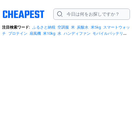
注目検索ワード:
ふるさと納税
空調服
米
炭酸水
米5kg
スマートウォッ
チ
プロテイン
扇風機
米10kg
水
ハンディファン
モバイルバッテリー
スマホケース
トイレットペーパー
スポットクーラー
サーキュレータ
ー
ビール
サンダル
クーラーボックス
お菓子
日傘
エアコン
tシャ
ツ
スーツケース
水 2リットル
クロックス
桃
ワンピース
ショルダーバ
ッグ
みず
iphone17 ケース
お中元
コーヒー
ポータブル電源
トートバ
ッグ
サンダル レディース
リュック
自転車
掃除機