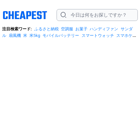
注目検索ワード:
ふるさと納税
空調服
お菓子
ハンディファン
サンダ
ル
扇風機
米
米5kg
モバイルバッテリー
スマートウォッチ
スマホケー
ス
水
クーラーボックス
炭酸水
日傘
スポットクーラー
プロテイン
ト
イレットペーパー
ビール
tシャツ
米10kg
スーツケース
エアコン
自
転車
サーキュレーター
冷蔵庫
水 2リットル
イヤホン bluetooth
usbメ
モリ
ショルダーバッグ
掃除機
カラコン
サンダル レディース
スクイー
ズ
スニーカー
テレビ
お米 5kg
ポータブル電源
シャンプー