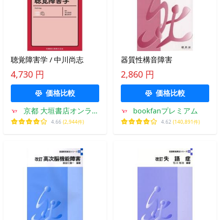
聴覚障害学 / 中川尚志
器質性構音障害
4,730 円
2,860 円
価格比較
価格比較
京都 大垣書店オンライ
bookfanプレミアム
ン
4.66
(2,944件)
4.62
(140,891件)