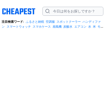
注目検索ワード:
ふるさと納税
空調服
スポットクーラー
ハンディファ
ン
スマートウォッチ
スマホケース
扇風機
炭酸水
エアコン
水
米
モ
バイルバッテリー
米5kg
サンダル
サーキュレーター
tシャツ
水 2リッ
トル
テレビ
ビール
プロテイン
冷蔵庫
スクイーズ
スーツケース
リ
ュック
お菓子
日傘
掃除機
ネッククーラー
ショルダーバッグ
クーラー
ボックス
ワイヤレスイヤホン
桃
iphone17 ケース
自転車
ポータブル電
源
安全靴
米10kg
トイレットペーパー
サンシェード