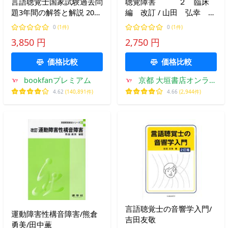
言語聴覚士国家試験過去問
聴覚障害 ２ 臨床
題3年間の解答と解説 2022
編 改訂 / 山田 弘幸 編
年版/言語聴覚士国家試験
著
0
(1件)
0
(1件)
対策委員会
3,850 円
2,750 円
価格比較
価格比較
bookfanプレミアム
京都 大垣書店オンライ
ン
4.62
(140,891件)
4.66
(2,944件)
言語聴覚士の音響学入門/
運動障害性構音障害/熊倉
吉田友敬
勇美/田中薫