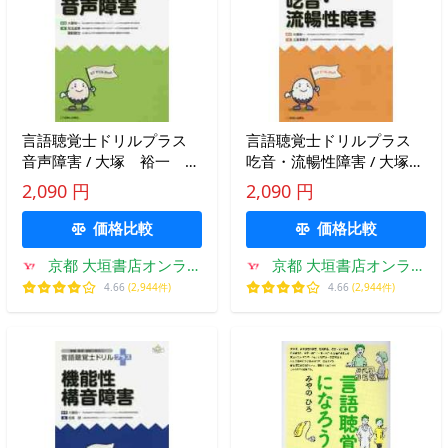
言語聴覚士ドリルプラス
言語聴覚士ドリルプラス
音声障害 / 大塚 裕一 編
吃音・流暢性障害 / 大塚
集
裕一 編集
2,090 円
2,090 円
価格比較
価格比較
京都 大垣書店オンライ
京都 大垣書店オンライ
ン
ン
4.66
(2,944件)
4.66
(2,944件)