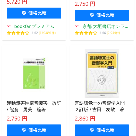
著
5,720 円
2,750 円
価格比較
価格比較
bookfanプレミアム
京都 大垣書店オンライ
ン
4.62
(140,891件)
4.66
(2,944件)
運動障害性構音障害 改訂
言語聴覚士の音響学入門
/ 熊倉 勇美 編著
２訂版 / 吉田 友敬 著
2,750 円
2,860 円
価格比較
価格比較