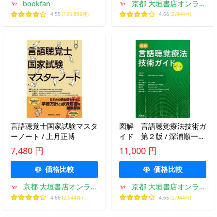
bookfan
京都 大垣書店オンライ
ン
4.55
(125,856件)
4.66
(2,944件)
言語聴覚士国家試験マスタ
図解 言語聴覚療法技術ガ
ーノート / 上月正博
イド 第２版 / 深浦順一
編集主幹
7,480 円
11,000 円
価格比較
価格比較
京都 大垣書店オンライ
京都 大垣書店オンライ
ン
ン
4.66
(2,944件)
4.66
(2,944件)