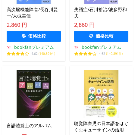
高次脳機能障害/長谷川賢
失語症/石川裕治/波多野和
一/大槻美佳
夫
2,860 円
2,860 円
価格比較
価格比較
bookfanプレミアム
bookfanプレミアム
4.62
(140,891件)
4.62
(140,891件)
聴覚障害児の日本語をはぐ
言語聴覚士のアルバム
くむキューサインの活用