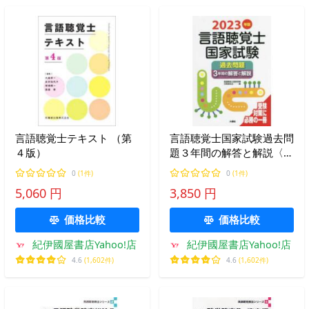
言語聴覚士テキスト （第
言語聴覚士国家試験過去問
４版）
題３年間の解答と解説〈２
０２３年版〉
0
(1件)
0
(1件)
5,060 円
3,850 円
価格比較
価格比較
紀伊國屋書店Yahoo!店
紀伊國屋書店Yahoo!店
4.6
(1,602件)
4.6
(1,602件)