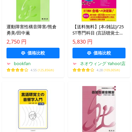
運動障害性構音障害/熊倉
【送料無料】[本/雑誌]/’25
勇美/田中薫
ST専門科目 (言語聴覚士国
家試験必修ポイント)/医歯
2,750 円
5,830 円
薬出版
価格比較
価格比較
bookfan
ネオウィング Yahoo!店
4.55
(125,856件)
4.28
(109,005件)