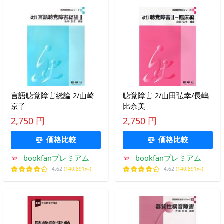
言語聴覚障害総論 2/山崎
聴覚障害 2/山田弘幸/長嶋
京子
比奈美
2,750 円
2,750 円
価格比較
価格比較
bookfanプレミアム
bookfanプレミアム
4.62
(140,891件)
4.62
(140,891件)