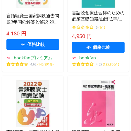
言語聴覚療法習得のための
言語聴覚士国家試験過去問
必須基礎知識/山田弘幸/阿
題3年間の解答と解説 2027
部晶子/飯干紀代子
年版/言語聴覚士国家試験
0
(1件)
4,180 円
対策委員会
4,950 円
価格比較
価格比較
bookfanプレミアム
bookfan
4.62
(140,891件)
4.55
(125,856件)