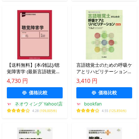
【送料無料】[本/雑誌]/聴
言語聴覚士のための呼吸ケ
覚障害学 (最新言語聴覚学
アとリハビリテーション/
講座)/中川尚志/編著 廣田
石川朗/野原幹司
4,730 円
3,410 円
栄子/編著
価格比較
価格比較
ネオウィング Yahoo!店
bookfan
4.28
(109,005件)
4.55
(125,856件)