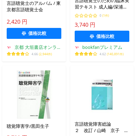
言語聴覚士のための臨床実
言語聴覚士のアルバム / 東
習テキスト 成人編/深浦順
京都言語聴覚士会
一/爲数哲司/内山量史
0
(1件)
2,420 円
3,740 円
価格比較
価格比較
京都 大垣書店オンライ
bookfanプレミアム
ン
4.66
(2,944件)
4.62
(140,891件)
言語聴覚障害総論
聴覚障害学/黒田生子
２ 改訂 / 山崎 京子 編