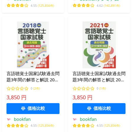
4.55
(125,856件)
4.62
(140,891件)
言語聴覚士国家試験過去問
言語聴覚士国家試験過去問
題3年間の解答と解説 2018
題3年間の解答と解説 2021
年版/言語聴覚士国家試験
年版/言語聴覚士国家試験
0
(2件)
0
(1件)
対策委員会
対策委員会
3,850 円
3,850 円
価格比較
価格比較
bookfan
bookfan
4.55
(125,856件)
4.55
(125,856件)