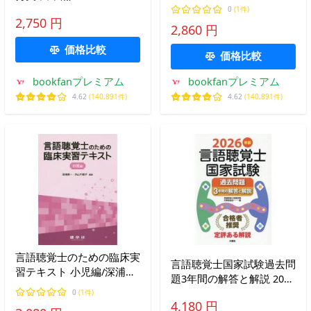
0
(1件)
2,750 円
2,860 円
価格比較
価格比較
bookfanプレミアム
bookfanプレミアム
4.62
(140,891件)
4.62
(140,891件)
言語聴覚士のための臨床実
言語聴覚士国家試験過去問
習テキスト 小児編/深浦順
題3年間の解答と解説 2026
一/内山千鶴子
年版/言語聴覚士国家試験
0
(1件)
4,180 円
対策委員会