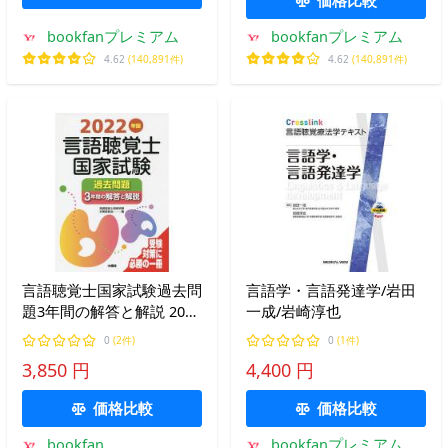
bookfanプレミアム
bookfanプレミアム
4.62
(140,891件)
4.62
(140,891件)
言語聴覚士国家試験過去問
言語学・言語発達学/岩田
題3年間の解答と解説 2022
一成/岩崎淳也
年版/言語聴覚士国家試験
0
(2件)
0
(1件)
対策委員会
3,850 円
4,400 円
価格比較
価格比較
bookfan
bookfanプレミアム