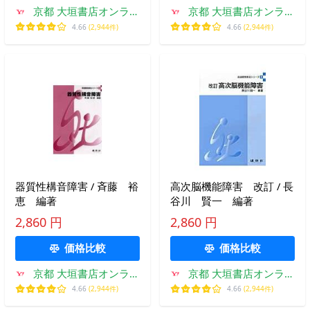
京都 大垣書店オンライ
京都 大垣書店オンライ
ン
ン
4.66
(2,944件)
4.66
(2,944件)
器質性構音障害 / 斉藤 裕
高次脳機能障害 改訂 / 長
恵 編著
谷川 賢一 編著
2,860 円
2,860 円
価格比較
価格比較
京都 大垣書店オンライ
京都 大垣書店オンライ
ン
ン
4.66
(2,944件)
4.66
(2,944件)