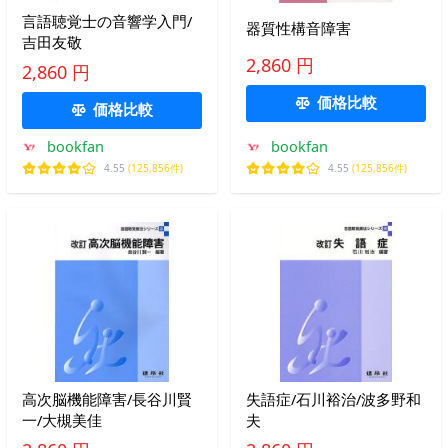
言語聴覚士の音響学入門/
器質性構音障害
吉田友敬
2,860 円
2,860 円
価格比較
価格比較
bookfan
bookfan
4.55
(125,856件)
4.55
(125,856件)
高次脳機能障害/長谷川賢
失語症/石川裕治/波多野和
一/大槻美佳
夫