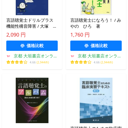
言語聴覚士ドリルプラス
言語聴覚士になろう！ / み
機能性構音障害 / 大塚 裕
やの ひろ 著
一 編集
2,090 円
1,760 円
価格比較
価格比較
京都 大垣書店オンライ
京都 大垣書店オンライ
ン
ン
4.66
(2,944件)
4.66
(2,944件)