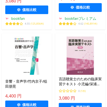
3,080 円
価格比較
価格比較
bookfan
bookfanプレミアム
4.55
(125,856件)
4.62
(140,891件)
言語聴覚士のための臨床実
音響・音声学/竹内京子/稲
習テキスト 小児編/深浦順
田朋晃
一/内山千鶴子
0
(1件)
4,400 円
3,080 円
価格比較
価格比較