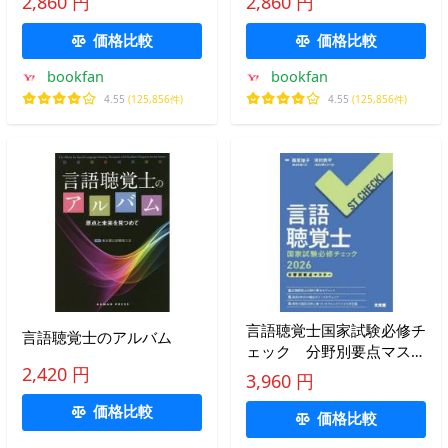
2,860 円
2,860 円
価格比較
価格比較
bookfan
bookfan
4.55
(125,856件)
4.55
(125,856件)
言語聴覚士国家試験必修チ
言語聴覚士のアルバム
ェック 分野別要点マスタ
ー ２０２６ / 西尾桂子
2,420 円
3,960 円
価格比較
価格比較