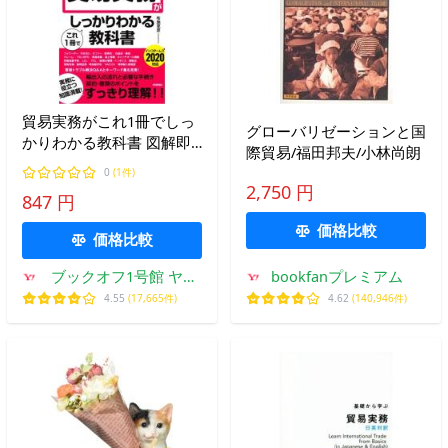
貿易実務がこれ1冊でしっ
グローバリゼーションと国
かりわかる教科書 図解即
際貿易/福田邦夫/小林尚朗
戦力/布施克彦(著者)
0
(1件)
2,750 円
847 円
価格比較
価格比較
ブックオフ1号館 ヤフ
bookfanプレミアム
ーショッピング店
4.55
(17,665件)
4.62
(140,946件)