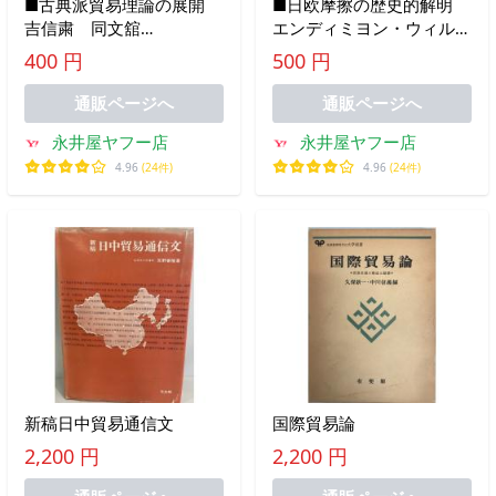
■古典派貿易理論の展開
■日欧摩擦の歴史的解明
吉信粛 同文舘
エンディミヨン・ウィルキ
■FASD2026012309■
ンソン 中央公論社
400 円
500 円
■FASD2026020602■
通販ページへ
通販ページへ
永井屋ヤフー店
永井屋ヤフー店
4.96
(24件)
4.96
(24件)
新稿日中貿易通信文
国際貿易論
2,200 円
2,200 円