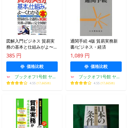
図解入門ビジネス 貿易実
通関手続 4版 貿易実務新
務の基本と仕組みがよ〜く
書/ビジネス・経済
わかる本 第3版 貿易、グ
385 円
1,089 円
ローバルビジネスの必須ス
価格比較
価格比較
ブックオフ1号館 ヤフ
ブックオフ1号館 ヤフ
ーショッピング店
ーショッピング店
4.55
(17,665件)
4.55
(17,665件)