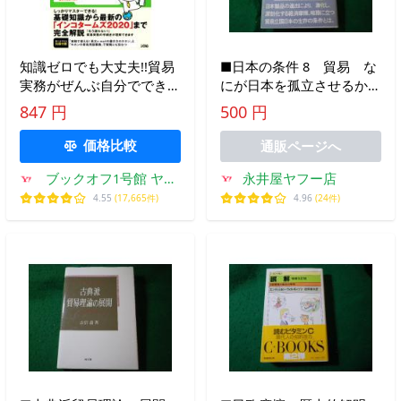
知識ゼロでも大丈夫!!貿易
■日本の条件 8 貿易 な
実務がぜんぶ自分でできる
にが日本を孤立させるか
本 改訂版 インコタームズ
日本放送出版協会
847 円
500 円
2020対応/木村雅晴
■FASD2026010503■
価格比較
通販ページへ
永井屋ヤフー店
ブックオフ1号館 ヤフ
ーショッピング店
4.96
(24件)
4.55
(17,665件)