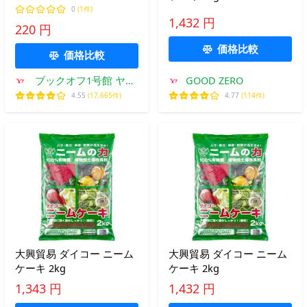
0
(1件)
1,432 円
220 円
価格比較
価格比較
ブックオフ1号館 ヤフ
GOOD ZERO
ーショッピング店
4.55
(17,665件)
4.77
(114件)
大興貿易 ダイコー ニーム
大興貿易 ダイコー ニーム
ケーキ 2kg
ケーキ 2kg
1,343 円
1,432 円