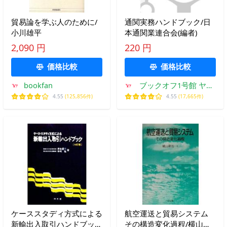
貿易論を学ぶ人のために/
通関実務ハンドブック/日
小川雄平
本通関業連合会(編者)
2,090 円
220 円
価格比較
価格比較
bookfan
ブックオフ1号館 ヤフ
ーショッピング店
4.55
(125,856件)
4.55
(17,665件)
ケーススタディ方式による
航空運送と貿易システム
新輸出入取引ハンドブッ
その構造変化過程/横山研