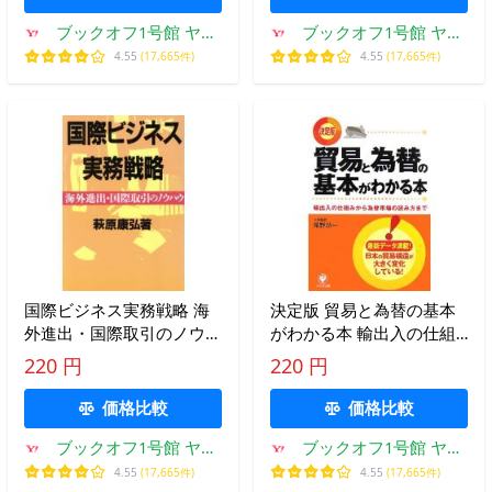
ブックオフ1号館 ヤフ
ブックオフ1号館 ヤフ
ーショッピング店
ーショッピング店
4.55
(17,665件)
4.55
(17,665件)
国際ビジネス実務戦略 海
決定版 貿易と為替の基本
外進出・国際取引のノウハ
がわかる本 輸出入の仕組
ウ/萩原康弘【著】
みから為替市場の読み方ま
220 円
220 円
で/尾野功一【著】
価格比較
価格比較
ブックオフ1号館 ヤフ
ブックオフ1号館 ヤフ
ーショッピング店
ーショッピング店
4.55
(17,665件)
4.55
(17,665件)