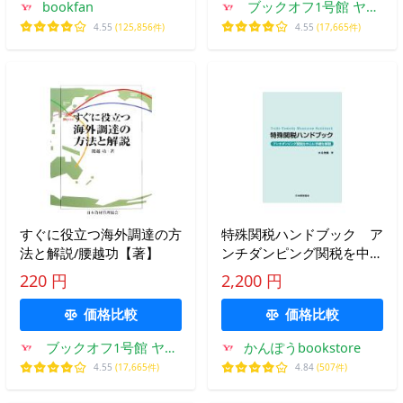
bookfan
ブックオフ1号館 ヤフ
ーショッピング店
4.55
(125,856件)
4.55
(17,665件)
すぐに役立つ海外調達の方
特殊関税ハンドブック ア
法と解説/腰越功【著】
ンチダンピング関税を中心
に手続を解説
220 円
2,200 円
価格比較
価格比較
ブックオフ1号館 ヤフ
かんぽうbookstore
ーショッピング店
4.55
(17,665件)
4.84
(507件)