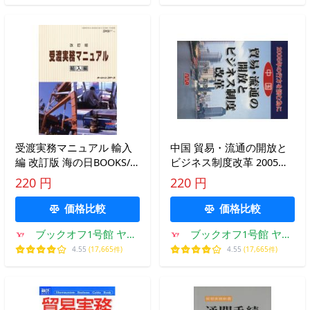
受渡実務マニュアル 輸入
中国 貿易・流通の開放と
編 改訂版 海の日BOOKS/
ビジネス制度改革 2005年
オーシャンコマース(編
の行方を読む為に/水野真
220 円
220 円
者)
澄(著者)
価格比較
価格比較
ブックオフ1号館 ヤフ
ブックオフ1号館 ヤフ
ーショッピング店
ーショッピング店
4.55
(17,665件)
4.55
(17,665件)