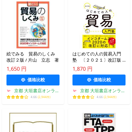
絵でみる 貿易のしくみ
はじめての人の貿易入門
改訂２版 / 片山 立志 著
塾 〔２０２１〕改訂版 /
黒岩 章 著
1,650 円
1,870 円
価格比較
価格比較
京都 大垣書店オンライ
京都 大垣書店オンライ
ン
ン
4.66
(2,944件)
4.66
(2,944件)