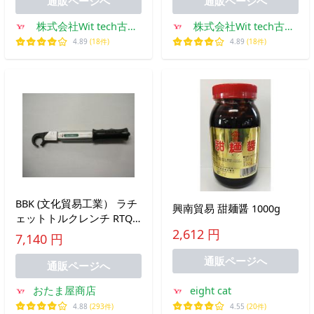
通販ページへ
通販ページへ
株式会社Wit tech古書
株式会社Wit tech古書
Upproヤフー店
Upproヤフー店
4.89
(18件)
4.89
(18件)
BBK (文化貿易工業） ラチ
興南貿易 甜麺醤 1000g
ェットトルクレンチ RTQ-
180
2,612 円
7,140 円
通販ページへ
通販ページへ
おたま屋商店
eight cat
4.88
(293件)
4.55
(20件)