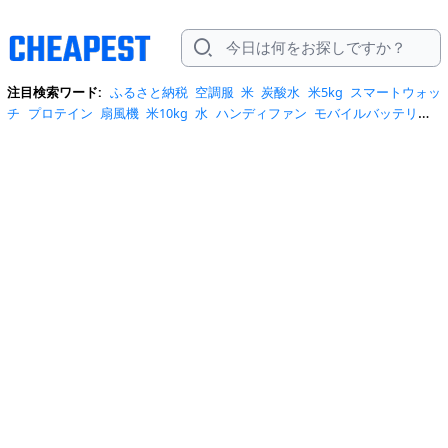
注目検索ワード:
ふるさと納税
空調服
米
炭酸水
米5kg
スマートウォッ
チ
プロテイン
扇風機
米10kg
水
ハンディファン
モバイルバッテリー
スマホケース
トイレットペーパー
スポットクーラー
サーキュレータ
ー
ビール
サンダル
クーラーボックス
お菓子
日傘
エアコン
tシャ
ツ
スーツケース
水 2リットル
クロックス
桃
ワンピース
ショルダーバ
ッグ
みず
iphone17 ケース
お中元
コーヒー
ポータブル電源
トートバ
ッグ
サンダル レディース
リュック
自転車
掃除機