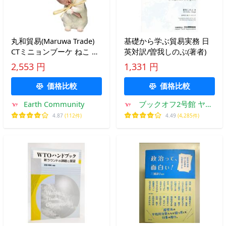
丸和貿易(Maruwa Trade)
基礎から学ぶ貿易実務 日
CTミニョンブーケ ねこ ミ
英対訳/曽我しのぶ(著者)
ケ 8.7×10.7×15cm
2,553 円
1,331 円
価格比較
価格比較
Earth Community
ブックオフ2号館 ヤフ
ーショッピング店
4.87
(112件)
4.49
(4,285件)