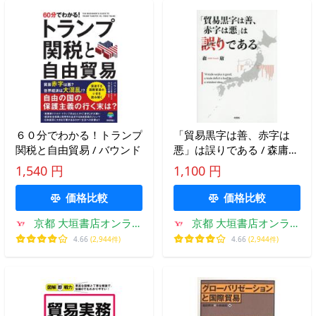
６０分でわかる！トランプ
「貿易黒字は善、赤字は
関税と自由貿易 / バウンド
悪」は誤りである / 森庸／
著
1,540 円
1,100 円
価格比較
価格比較
京都 大垣書店オンライ
京都 大垣書店オンライ
ン
ン
4.66
(2,944件)
4.66
(2,944件)