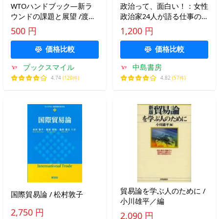
WTOハンドブック―新ラ
政治って、面白い！：女性
ウンドの課題と展望 /渡邊
政治家24人が語る仕事の
頼純（編著）/ジェトロ
リアル 単行本
500 円
1,200 円
価格比較
価格比較
ブックスマイル
中島書房
4.74
(120件)
4.82
(57件)
貿易論を学ぶ人のために /
国際貿易論 / 松村敦子
小川雄平／編
2,750 円
2,090 円