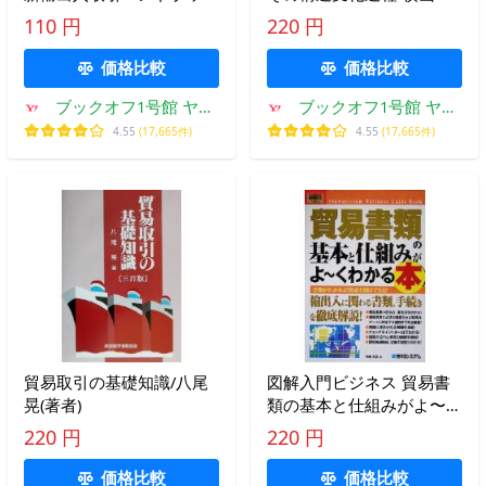
ク/来住哲二(著者),中村弘
治(著者)
110 円
220 円
(著者)
価格比較
価格比較
ブックオフ1号館 ヤフ
ブックオフ1号館 ヤフ
ーショッピング店
ーショッピング店
4.55
(17,665件)
4.55
(17,665件)
貿易取引の基礎知識/八尾
図解入門ビジネス 貿易書
晃(著者)
類の基本と仕組みがよ〜く
わかる本 How-nual
220 円
220 円
Business Guide Book/布施
克彦(著者)
価格比較
価格比較