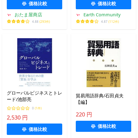
価格比較
価格比較
おたま屋商店
Earth Community
4.88
(293件)
4.87
(112件)
グローバルビジネスとトレ
貿易用語辞典/石田貞夫
ード/池部亮
【編】
0
(1件)
220 円
2,530 円
価格比較
価格比較