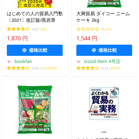
はじめての人の貿易入門塾
大興貿易 ダイコー ニーム
〔2021〕改訂版/黒岩章
ケーキ 2kg
4.67
(3件)
0
(2件)
1,870 円
1,544 円
価格比較
価格比較
bookfan
Good-Item 4号店
4.55
(125,856件)
4.23
(206件)