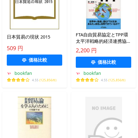
FTA自由貿易協定とTPP環
日本貿易の現状 2015
太平洋戦略的経済連携協定
図解よくわかるFTA/嶋正和
509 円
2,200 円
価格比較
価格比較
bookfan
bookfan
4.55
(125,856件)
4.55
(125,856件)