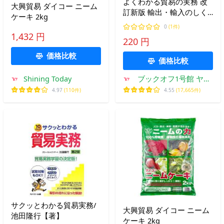
よくわかる貿易の実務 改
大興貿易 ダイコー ニーム
訂新版 輸出・輸入のしく
ケーキ 2kg
みから書類手続きまで/木
0
(1件)
村雅晴【著】
1,432 円
220 円
価格比較
価格比較
Shining Today
ブックオフ1号館 ヤフ
ーショッピング店
4.97
(110件)
4.55
(17,665件)
サクッとわかる貿易実務/
大興貿易 ダイコー ニーム
池田隆行【著】
ケーキ 2kg