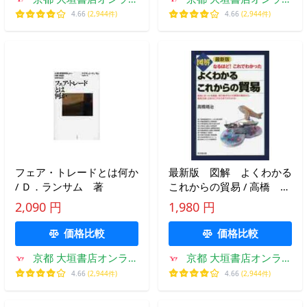
ン
ン
4.66
(2,944件)
4.66
(2,944件)
フェア・トレードとは何か
最新版 図解 よくわかる
/ Ｄ．ランサム 著
これからの貿易 / 高橋 靖
治 著
2,090 円
1,980 円
価格比較
価格比較
京都 大垣書店オンライ
京都 大垣書店オンライ
ン
ン
4.66
(2,944件)
4.66
(2,944件)