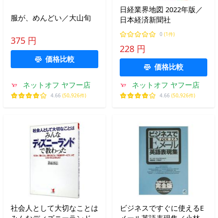
日経業界地図 2022年版／
服が、めんどい／大山旬
日本経済新聞社
0
(1件)
375 円
228 円
価格比較
価格比較
ネットオフ ヤフー店
ネットオフ ヤフー店
4.66
(50,926件)
4.66
(50,926件)
社会人として大切なことは
ビジネスですぐに使えるE