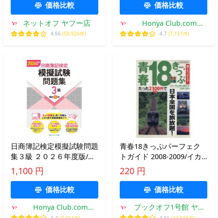
価格比較
価格比較
ネットオフ ヤフー店
Honya Club.com
Yahoo!店
4.66
(50,926件)
4.7
(7,151件)
日商簿記検定模擬試験問題
青春18きっぷパーフェク
集３級 ２０２６年度版/ネ
トガイド 2008-2009/イカ
ットスクール
ロス出版
1,100 円
220 円
価格比較
価格比較
Honya Club.com
ブックオフ1号館 ヤフ
Yahoo!店
ーショッピング店
4.7
(7,151件)
4.55
(17,665件)