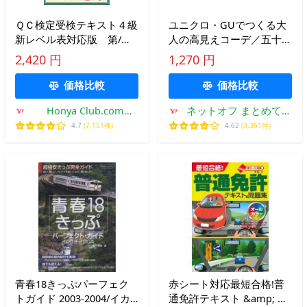
ＱＣ検定受検テキスト４級
ユニクロ・GUでつくる大
新レベル表対応版 第/細
人の高見えコーデ／五十嵐
谷克也
かほる
2,420 円
1,270 円
価格比較
価格比較
Honya Club.com
ネットオフ まとめてお
Yahoo!店
得店
4.7
(7,151件)
4.62
(3,361件)
青春18きっぷパーフェク
赤シート対応最短合格!普
トガイド 2003-2004/イカ
通免許テキスト &amp; 問