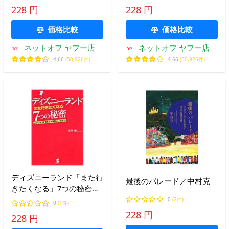
228 円
228 円
価格比較
価格比較
ネットオフ ヤフー店
ネットオフ ヤフー店
4.66
(50,926件)
4.66
(50,926件)
ディズニーランド「また行
最後のパレード／中村克
きたくなる」7つの秘密／
生井俊
0
(2件)
0
(1件)
228 円
228 円