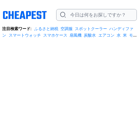
注目検索ワード:
ふるさと納税
空調服
スポットクーラー
ハンディファ
ン
スマートウォッチ
スマホケース
扇風機
炭酸水
エアコン
水
米
モ
バイルバッテリー
米5kg
サンダル
サーキュレーター
tシャツ
水 2リッ
トル
テレビ
ビール
プロテイン
冷蔵庫
スクイーズ
スーツケース
リ
ュック
お菓子
日傘
掃除機
ネッククーラー
ショルダーバッグ
クーラー
ボックス
ワイヤレスイヤホン
桃
iphone17 ケース
自転車
ポータブル電
源
安全靴
米10kg
トイレットペーパー
サンシェード