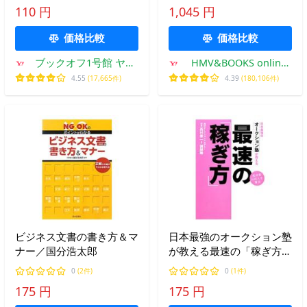
ロス出版
題集 / 長信一 〔本〕
110 円
1,045 円
価格比較
価格比較
ブックオフ1号館 ヤフ
HMV&BOOKS online
ーショッピング店
Yahoo!店
4.55
(17,665件)
4.39
(180,106件)
ビジネス文書の書き方＆マ
日本最強のオークション塾
ナー／国分浩太郎
が教える最速の「稼ぎ方」
／西村泰一
0
(2件)
0
(1件)
175 円
175 円