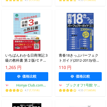
いちばんわかる日商簿記３
青春18きっぷパーフェク
級の教科書 第２版/ＣＰＡ
トガイド(2012-2013)/谷崎
会計学院
竜(著者)
1,265 円
110 円
価格比較
価格比較
Honya Club.com
ブックオフ1号館 ヤフ
Yahoo!店
ーショッピング店
4.7
(7,151件)
4.55
(17,665件)