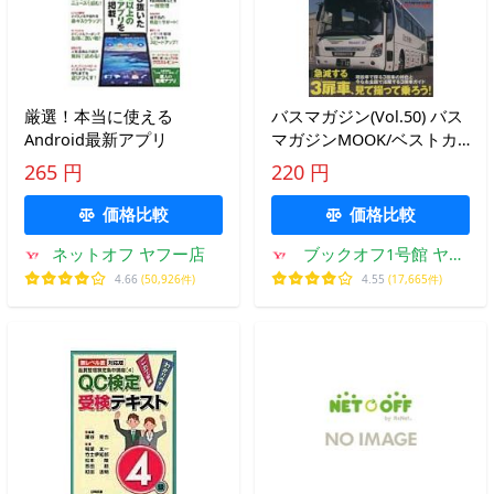
厳選！本当に使える
バスマガジン(Vol.50) バス
Android最新アプリ
マガジンMOOK/ベストカ
ー
265 円
220 円
価格比較
価格比較
ネットオフ ヤフー店
ブックオフ1号館 ヤフ
ーショッピング店
4.66
(50,926件)
4.55
(17,665件)