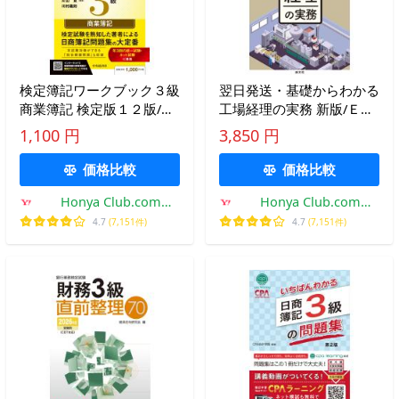
検定簿記ワークブック３級
翌日発送・基礎からわかる
商業簿記 検定版１２版/渡
工場経理の実務 新版/ＥＹ
部裕亘
新日本有限責任監
1,100 円
3,850 円
価格比較
価格比較
Honya Club.com
Honya Club.com
Yahoo!店
Yahoo!店
4.7
(7,151件)
4.7
(7,151件)