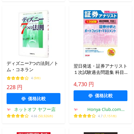
ディズニー7つの法則／ト
翌日発送・証券アナリスト
ム・コネラン
１次試験過去問題集 科目
１ ２０２６年試験対策/
4
(9件)
4,730 円
ＴＡＣ株式会社（証券
228 円
価格比較
価格比較
ネットオフ ヤフー店
Honya Club.com
Yahoo!店
4.66
(50,926件)
4.7
(7,151件)