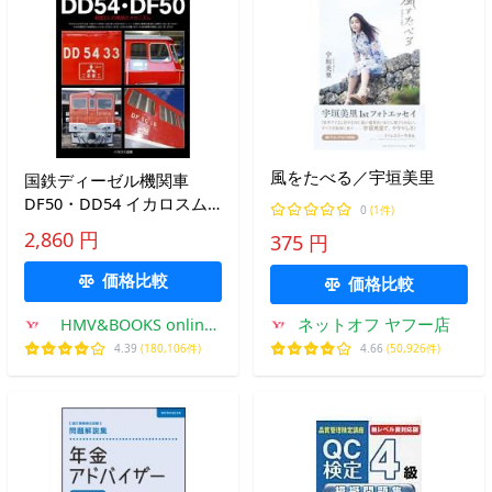
風をたべる／宇垣美里
国鉄ディーゼル機関車
DF50・DD54 イカロスム
0
(1件)
ック / 岩成政和 〔ムッ
2,860 円
375 円
ク〕
価格比較
価格比較
HMV&BOOKS online
ネットオフ ヤフー店
Yahoo!店
4.39
(180,106件)
4.66
(50,926件)