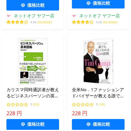
価格比較
価格比較
ネットオフ ヤフー店
ネットオフ ヤフー店
4.66
(50,926件)
4.66
(50,926件)
カリスマ同時通訳者が教え
全米No．1ファッションア
るビジネスパーソンの英単
ドバイザーが教える誰でも
語帳／関谷英里子
美しくなれる10の法則／
0
(2件)
0
(1件)
GunnTim
228 円
228 円
価格比較
価格比較