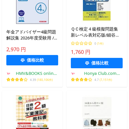
ＱＣ検定４級模擬問題集
年金アドバイザー4級問題
新レベル表対応版/細谷克
解説集 2026年度受験用 /
也
経済法令研究会 〔本〕
0
(1件)
2,970 円
1,760 円
価格比較
価格比較
HMV&BOOKS online
Honya Club.com
Yahoo!店
Yahoo!店
4.39
(180,106件)
4.7
(7,151件)