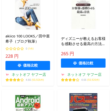
akiico 100 LOOKS／田中亜
ディズニーが教えるお客様
希子（ブログ執筆）
を感動させる最高の方法／
ディズニー・インスティチ
0
(1件)
265 円
ュート
228 円
価格比較
価格比較
ネットオフ ヤフー店
ネットオフ ヤフー店
4.66
(50,926件)
4.66
(50,926件)