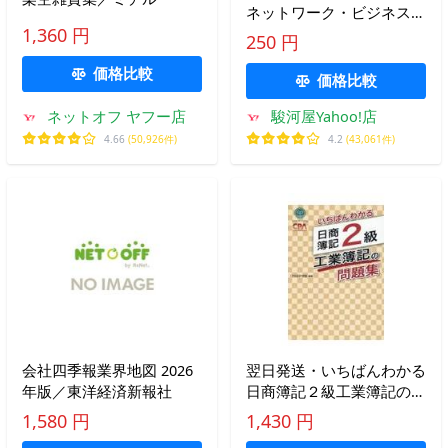
ネットワーク・ビジネスQ
＆A×99
1,360 円
250 円
価格比較
価格比較
ネットオフ ヤフー店
駿河屋Yahoo!店
4.66
(50,926件)
4.2
(43,061件)
会社四季報業界地図 2026
翌日発送・いちばんわかる
年版／東洋経済新報社
日商簿記２級工業簿記の問
題集/ＣＰＡ会計学院
1,580 円
1,430 円