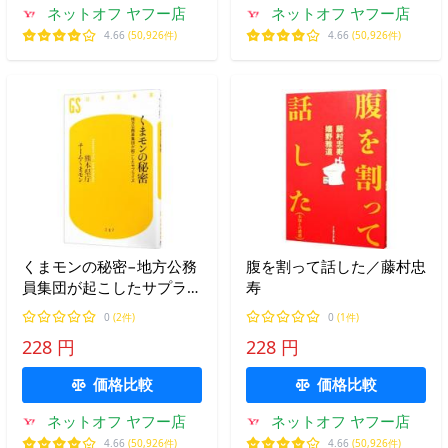
ネットオフ ヤフー店
ネットオフ ヤフー店
4.66
(50,926件)
4.66
(50,926件)
くまモンの秘密−地方公務
腹を割って話した／藤村忠
員集団が起こしたサプライ
寿
ズ−／熊本県庁チームくま
0
(2件)
0
(1件)
モン
228 円
228 円
価格比較
価格比較
ネットオフ ヤフー店
ネットオフ ヤフー店
4.66
(50,926件)
4.66
(50,926件)