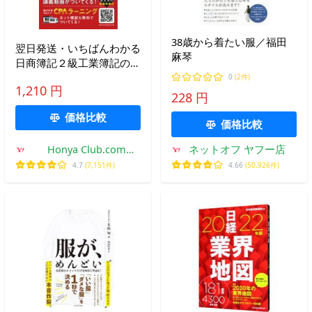
38歳から着たい服／福田
翌日発送・いちばんわかる
麻琴
日商簿記２級工業簿記の教
科書/ＣＰＡ会計学院
0
(2件)
1,210 円
228 円
価格比較
価格比較
Honya Club.com
ネットオフ ヤフー店
Yahoo!店
4.7
(7,151件)
4.66
(50,926件)