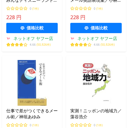
みんなディズニーランドで
メール英語表現集／小林知
教わった／香取貴信
子
0
(1件)
0
(1件)
228 円
228 円
価格比較
価格比較
ネットオフ ヤフー店
ネットオフ ヤフー店
4.66
(50,926件)
4.66
(50,926件)
仕事で差がつくできるメー
実測！ニッポンの地域力／
ル術／神垣あゆみ
藻谷浩介
0
(1件)
0
(1件)