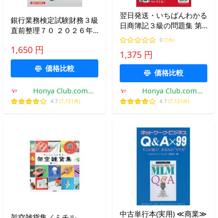
翌日発送・いちばんわかる
銀行業務検定試験財務３級
日商簿記３級の問題集 第
直前整理７０ ２０２６年
２版/ＣＰＡ会計学院
度受験用/経済法令研究会
0
(1件)
1,650 円
1,375 円
価格比較
価格比較
Honya Club.com
Honya Club.com
Yahoo!店
Yahoo!店
4.7
(7,151件)
4.7
(7,151件)
中古単行本(実用) ≪商業≫
架空雑貨集／ミチル