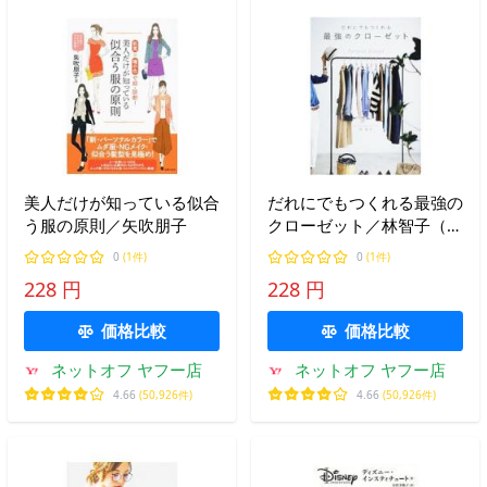
美人だけが知っている似合
だれにでもつくれる最強の
う服の原則／矢吹朋子
クローゼット／林智子（フ
ァッション研究）
0
(1件)
0
(1件)
228 円
228 円
価格比較
価格比較
ネットオフ ヤフー店
ネットオフ ヤフー店
4.66
(50,926件)
4.66
(50,926件)