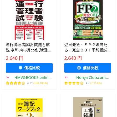
運行管理者試験 問題と解
翌日発送・ＦＰ２級当た
説 令和8年3月cbt試験受験
る！完全ＣＢＴ予想模試
版 貨物編 / 公論出版
２０２６ー２７年版/東京
2,640 円
2,640 円
〔本〕
リーガルマインド
価格比較
価格比較
HMV&BOOKS online
Honya Club.com
Yahoo!店
Yahoo!店
4.39
(180,106件)
4.7
(7,151件)