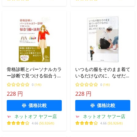
骨格診断とパーソナルカラ
いつもの服をそのまま着て
ー診断で見つける似合う服
いるだけなのに、なぜだか
の法則／森本のり子
おしゃれに見える／山本あ
0
(1件)
0
(1件)
きこ
228 円
228 円
価格比較
価格比較
ネットオフ ヤフー店
ネットオフ ヤフー店
4.66
(50,926件)
4.66
(50,926件)