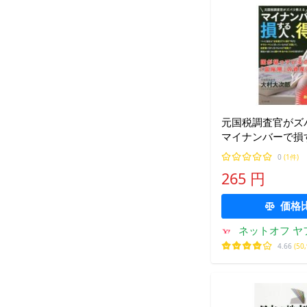
元国税調査官がズ
マイナンバーで損
する人／大村大次
0
(1件)
265 円
価格
ネットオフ ヤ
4.66
(50