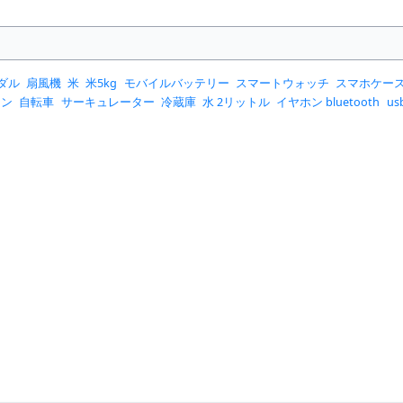
ダル
扇風機
米
米5kg
モバイルバッテリー
スマートウォッチ
スマホケー
コン
自転車
サーキュレーター
冷蔵庫
水 2リットル
イヤホン bluetooth
u