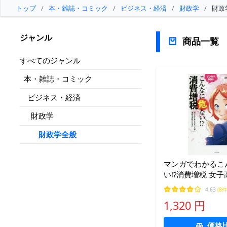
トップ
/
本・雑誌・コミック
/
ビジネス・経済
/
財政学
/
財政
ジャンル
商品一覧
すべてのジャンル
本・雑誌・コミック
ビジネス・経済
財政学
財政学全般
マンガでわかるこ
い!?消費増税 女
ゃんが増税を凍結さ
4.63
(8件
費増税反対botち
1,320 円
価格