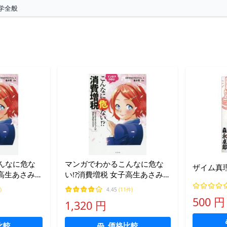
学全般
んなに危な
マンガでわかるこんなに危な
ザイム真
子高生あさみち
い!?消費増税 女子高生あさみち
せる!?/消
ゃんが増税を凍結させる!?/消
)
4.45
(11件)
ゃん
費増税反対botちゃん
500 円
1,320 円
比較
価格比較