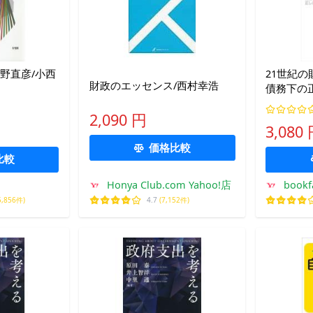
野直彦/小西
21世紀の
財政のエッセンス/西村幸浩
債務下の
ヴィエ・
2,090 円
毅
3,080
価格比較
比較
Honya Club.com Yahoo!店
boo
5,856件)
4.7
(7,152件)