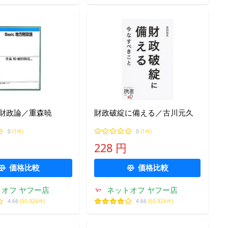
地方財政論／重森暁
財政破綻に備える／古川元久
0
(1件)
0
(1件)
228 円
価格比較
価格比較
オフ ヤフー店
ネットオフ ヤフー店
4.66
(50,926件)
4.66
(50,926件)