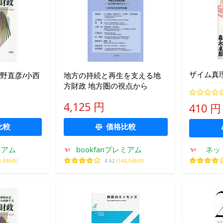
ザイム真
野直彦/小西
地方の持続と再生を支える地
方財政 地方圏の視点から
4,125 円
410 円
比較
価格比較
ミアム
bookfanプレミアム
ネッ
0,946件)
4.62
(140,946件)