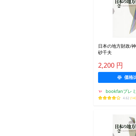
日本の地方財政/神
砂千夫
2,200 円
価格
bookfanプレ
4.62
(14