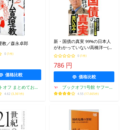
新・国債の真実 99%の日本人
理教／森永卓郎
がわかっていない/高橋洋一(著
者)
0
(1件)
0
(1件)
786 円
価格比較
価格比較
トオフ まとめてお得
ブックオフ1号館 ヤフーシ
店
ョッピング店
4.62
(3,361件)
4.55
(17,665件)