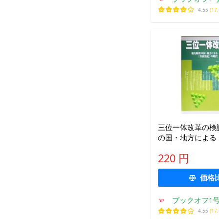
ョッピ
4.55
(17
三位一体改革の検
の国・地方による
定」の時代/高木健
220 円
価格
ブックオフ1号
ョッピ
4.55
(17