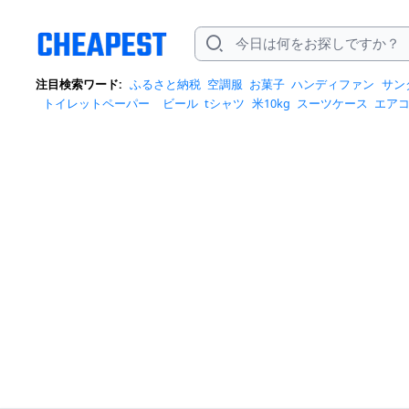
注目検索ワード:
ふるさと納税
空調服
お菓子
ハンディファン
サン
トイレットペーパー
ビール
tシャツ
米10kg
スーツケース
エア
クイーズ
スニーカー
テレビ
お米 5kg
ポータブル電源
シャンプー