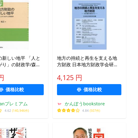
の新しい地平 「人と
地方の持続と再生を支える地
がり」の財政学/森裕
方財政 日本地方財政学会研究
叢書 第33号
 円
4,125 円
価格比較
価格比較
kfanプレミアム
かんぽうbookstore
4.62
(140,946件)
4.84
(507件)