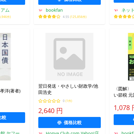
ミアム
bookfan
ネット
0,946件)
4.55
(125,856件)
翌日発送・やさしい財政学/池
〈図解〉
孝洋(著者)
田浩史
い節税 
残し方/
0
(1件)
1,078
2,640 円
比較
価格比較
館 ヤフーシ
Honya Club.com Yahoo!店
boo