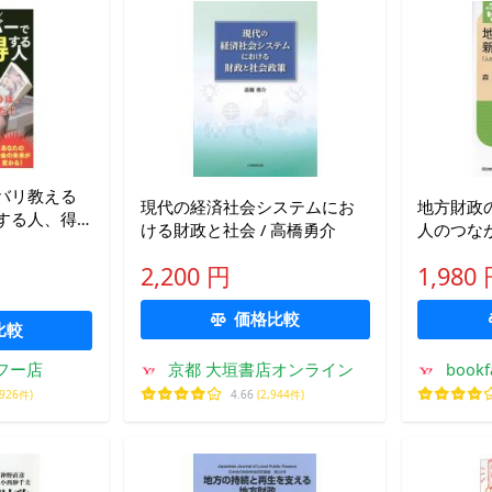
バリ教える
現代の経済社会システムにお
地方財政
する人、得
ける財政と社会 / 高橋勇介
人のつな
郎
之
2,200 円
1,980
価格比較
比較
フー店
京都 大垣書店オンライン
boo
,926件)
4.66
(2,944件)