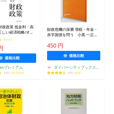
財政政策 低金利・高
財政危機の深層 増税・年金・
正しい経済戦略/オリ
赤字国債を問う 小黒 一正著
ブランシャール/田代
（NHK出版新書）
0
(1件)
450 円
 円
価格比較
価格比較
kfanプレミアム
ダイバーシティブックスヤ
フー店
4.62
(140,946件)
4.91
(46件)