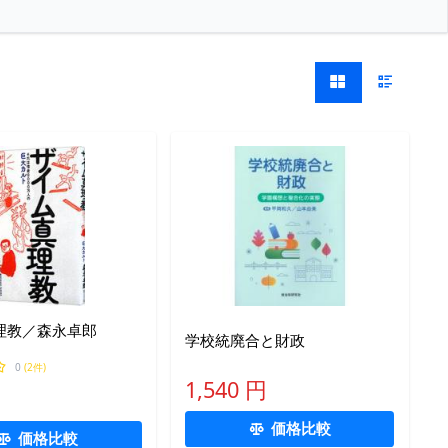
理教／森永卓郎
学校統廃合と財政
0
(2件)
1,540 円
価格比較
価格比較