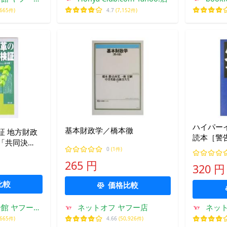
ング店
,665件)
4.7
(7,152件)
ハイパー
基本財政学／橋本徹
証 地方財政
読本［警
「共同決
政問題プ
0
(1件)
二(著者)
265 円
320 円
比較
価格比較
館 ヤフーシ
ネットオフ ヤフー店
ネット
ング店
,665件)
4.66
(50,926件)