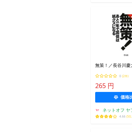
無策！／長谷川慶
0
(2件)
265 円
価格
ネットオフ ヤ
4.66
(50