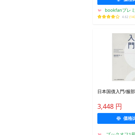
bookfanプレ
4.62
(14
日本国債入門/服部
3,448 円
価格
ブックオフ1号