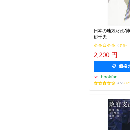
日本の地方財政/神
砂千夫
0
(1件)
2,200 円
価格
bookfan
4.55
(12