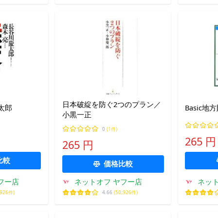
日本破綻を防ぐ2つのプラン／
太郎
Basic
小黒一正
0
(1件)
265 円
265 円
比較
価格比較
フー店
ネットオフ ヤフー店
ネット
,926件)
4.66
(50,926件)