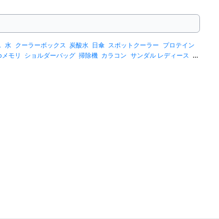
ス
水
クーラーボックス
炭酸水
日傘
スポットクーラー
プロテイン
sbメモリ
ショルダーバッグ
掃除機
カラコン
サンダル レディース
ス