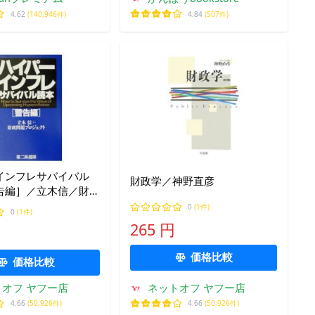
4.62
(140,946件)
4.84
(507件)
インフレサバイバル
財政学／神野直彦
告編］／立木信／財
ロジェクト
0
(1件)
0
(1件)
265 円
価格比較
価格比較
オフ ヤフー店
ネットオフ ヤフー店
4.66
(50,926件)
4.66
(50,926件)