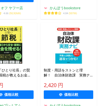
オフ ヤフー店
かんぽうbookstore
4.66
(50,926件)
4.84
(507件)
「ひとり社長」の賢
制度・用語をストンと理
元国税が教えるお金の
解！ 自治体財政課 実務ナ
杉田健吾
ビ
 円
2,420 円
価格比較
価格比較
kfanプレミアム
かんぽうbookstore